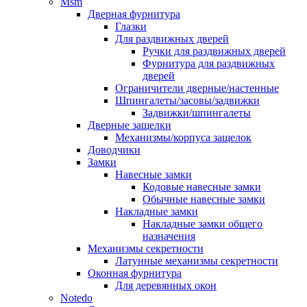
Msm
Дверная фурнитура
Глазки
Для раздвижных дверей
Ручки для раздвижных дверей
Фурнитура для раздвижных
дверей
Ограничители дверные/настенные
Шпингалеты/засовы/задвижки
Задвижки/шпингалеты
Дверные защелки
Механизмы/корпуса защелок
Доводчики
Замки
Навесные замки
Кодовые навесные замки
Обычные навесные замки
Накладные замки
Накладные замки общего
назначения
Механизмы секретности
Латунные механизмы секретности
Оконная фурнитура
Для деревянных окон
Notedo