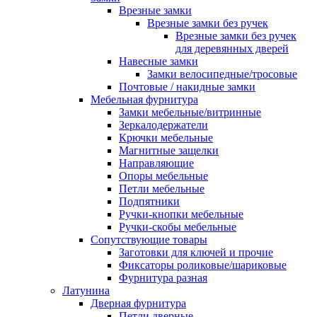
Врезные замки
Врезные замки без ручек
Врезные замки без ручек
для деревянных дверей
Навесные замки
Замки велосипедные/тросовые
Почтовые / накидные замки
Мебельная фурнитура
Замки мебельные/витринные
Зеркалодержатели
Крючки мебельные
Магнитные защелки
Направляющие
Опоры мебельные
Петли мебельные
Подпятники
Ручки-кнопки мебельные
Ручки-скобы мебельные
Сопутствующие товары
Заготовки для ключей и прочие
Фиксаторы роликовые/шариковые
Фурнитура разная
Латунина
Дверная фурнитура
Петли дверные