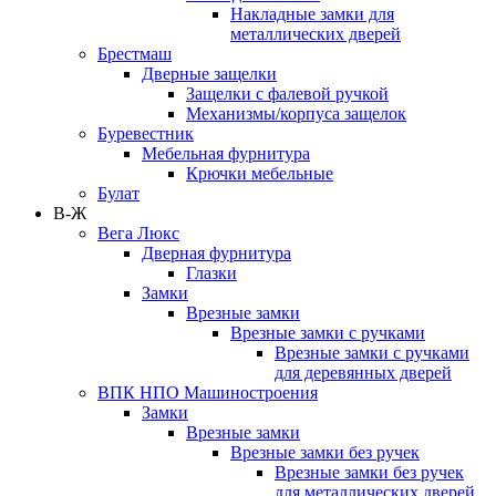
Накладные замки для
металлических дверей
Брестмаш
Дверные защелки
Защелки с фалевой ручкой
Механизмы/корпуса защелок
Буревестник
Мебельная фурнитура
Крючки мебельные
Булат
В-Ж
Вега Люкс
Дверная фурнитура
Глазки
Замки
Врезные замки
Врезные замки с ручками
Врезные замки с ручками
для деревянных дверей
ВПК НПО Машиностроения
Замки
Врезные замки
Врезные замки без ручек
Врезные замки без ручек
для металлических дверей