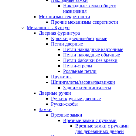
Накладные замки
Накладные замки общего
назначения
Механизмы секретности
Прочие механизмы секретности
Металлист г. Кунгур
Дверная фурнитура
Крючки дверные/ветровые
Петли дверные
Петли накладные карточные
Петли накладные обычные
Петли-бабочки без врезки
Петли-стрелы
Рояльные петли
Пружины
Шпингалеты/засовы/задвижки
Задвижки/шпингалеты
Дверные ручки
Ручки круглые дверные
Ручки-скобы
Замки
Врезные замки
Врезные замки с ручками
Врезные замки с ручками
для деревянных дверей