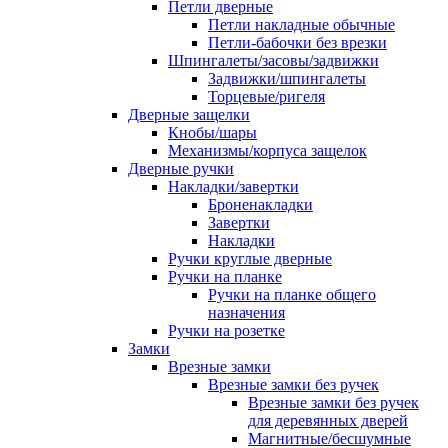
Петли дверные
Петли накладные обычные
Петли-бабочки без врезки
Шпингалеты/засовы/задвижки
Задвижки/шпингалеты
Торцевые/ригеля
Дверные защелки
Кнобы/шары
Механизмы/корпуса защелок
Дверные ручки
Накладки/завертки
Броненакладки
Завертки
Накладки
Ручки круглые дверные
Ручки на планке
Ручки на планке общего
назначения
Ручки на розетке
Замки
Врезные замки
Врезные замки без ручек
Врезные замки без ручек
для деревянных дверей
Магнитные/бесшумные