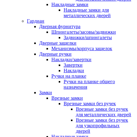
Накладные замки
Накладные замки для
металлических дверей
Гардиан
Дверная фурнитура
Шпингалеты/засовы/задвижки
Задвижки/шпингалеты
Дверные защелки
Механизмы/корпуса защелок
Дверные ручки
Накладки/завертки
Завертки
Накладки
Ручки на планке
Ручки на планке общего
назначения
Замки
Врезные замки
Врезные замки без ручек
Врезные замки без ручек
для металлических дверей
Врезные замки без ручек
для узкопрофильных
дверей
Накладные замки