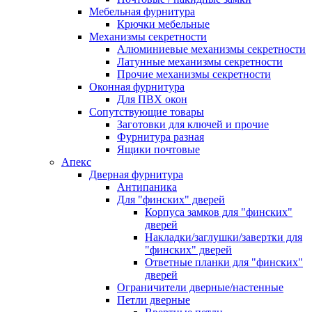
Мебельная фурнитура
Крючки мебельные
Механизмы секретности
Алюминиевые механизмы секретности
Латунные механизмы секретности
Прочие механизмы секретности
Оконная фурнитура
Для ПВХ окон
Сопутствующие товары
Заготовки для ключей и прочие
Фурнитура разная
Ящики почтовые
Апекс
Дверная фурнитура
Антипаника
Для "финских" дверей
Корпуса замков для "финских"
дверей
Накладки/заглушки/завертки для
"финских" дверей
Ответные планки для "финских"
дверей
Ограничители дверные/настенные
Петли дверные