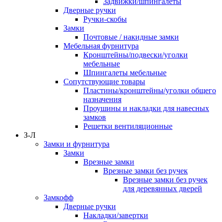
Задвижки/шпингалеты
Дверные ручки
Ручки-скобы
Замки
Почтовые / накидные замки
Мебельная фурнитура
Кронштейны/подвески/уголки
мебельные
Шпингалеты мебельные
Сопутствующие товары
Пластины/кронштейны/уголки общего
назначения
Проушины и накладки для навесных
замков
Решетки вентиляционные
З-Л
Замки и фурнитура
Замки
Врезные замки
Врезные замки без ручек
Врезные замки без ручек
для деревянных дверей
Замкофф
Дверные ручки
Накладки/завертки