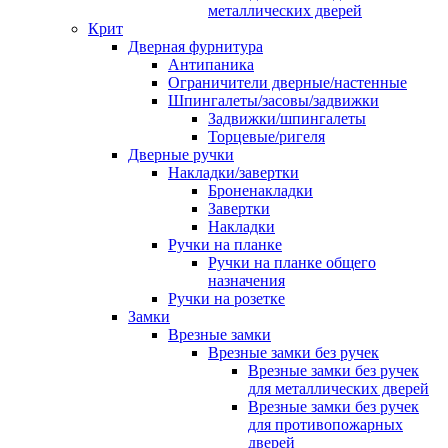
металлических дверей
Крит
Дверная фурнитура
Антипаника
Ограничители дверные/настенные
Шпингалеты/засовы/задвижки
Задвижки/шпингалеты
Торцевые/ригеля
Дверные ручки
Накладки/завертки
Броненакладки
Завертки
Накладки
Ручки на планке
Ручки на планке общего
назначения
Ручки на розетке
Замки
Врезные замки
Врезные замки без ручек
Врезные замки без ручек
для металлических дверей
Врезные замки без ручек
для противопожарных
дверей