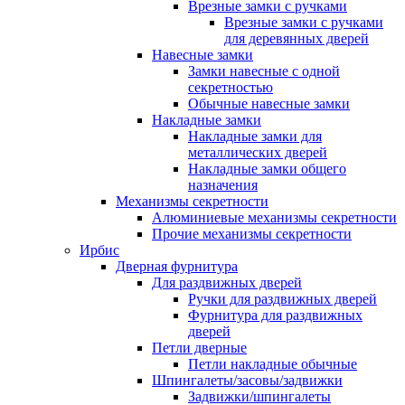
Врезные замки с ручками
Врезные замки с ручками
для деревянных дверей
Навесные замки
Замки навесные с одной
секретностью
Обычные навесные замки
Накладные замки
Накладные замки для
металлических дверей
Накладные замки общего
назначения
Механизмы секретности
Алюминиевые механизмы секретности
Прочие механизмы секретности
Ирбис
Дверная фурнитура
Для раздвижных дверей
Ручки для раздвижных дверей
Фурнитура для раздвижных
дверей
Петли дверные
Петли накладные обычные
Шпингалеты/засовы/задвижки
Задвижки/шпингалеты