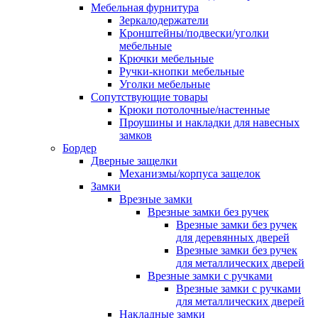
Мебельная фурнитура
Зеркалодержатели
Кронштейны/подвески/уголки
мебельные
Крючки мебельные
Ручки-кнопки мебельные
Уголки мебельные
Сопутствующие товары
Крюки потолочные/настенные
Проушины и накладки для навесных
замков
Бордер
Дверные защелки
Механизмы/корпуса защелок
Замки
Врезные замки
Врезные замки без ручек
Врезные замки без ручек
для деревянных дверей
Врезные замки без ручек
для металлических дверей
Врезные замки с ручками
Врезные замки с ручками
для металлических дверей
Накладные замки