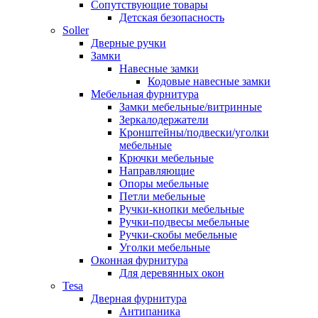
Сопутствующие товары
Детская безопасность
Soller
Дверные ручки
Замки
Навесные замки
Кодовые навесные замки
Мебельная фурнитура
Замки мебельные/витринные
Зеркалодержатели
Кронштейны/подвески/уголки
мебельные
Крючки мебельные
Направляющие
Опоры мебельные
Петли мебельные
Ручки-кнопки мебельные
Ручки-подвесы мебельные
Ручки-скобы мебельные
Уголки мебельные
Оконная фурнитура
Для деревянных окон
Tesa
Дверная фурнитура
Антипаника