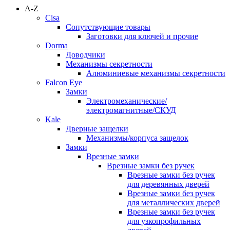
A-Z
Cisa
Сопутствующие товары
Заготовки для ключей и прочие
Dorma
Доводчики
Механизмы секретности
Алюминиевые механизмы секретности
Falcon Eye
Замки
Электромеханические/
электромагнитные/СКУД
Kale
Дверные защелки
Механизмы/корпуса защелок
Замки
Врезные замки
Врезные замки без ручек
Врезные замки без ручек
для деревянных дверей
Врезные замки без ручек
для металлических дверей
Врезные замки без ручек
для узкопрофильных