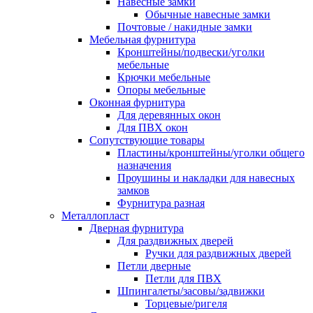
Навесные замки
Обычные навесные замки
Почтовые / накидные замки
Мебельная фурнитура
Кронштейны/подвески/уголки
мебельные
Крючки мебельные
Опоры мебельные
Оконная фурнитура
Для деревянных окон
Для ПВХ окон
Сопутствующие товары
Пластины/кронштейны/уголки общего
назначения
Проушины и накладки для навесных
замков
Фурнитура разная
Металлопласт
Дверная фурнитура
Для раздвижных дверей
Ручки для раздвижных дверей
Петли дверные
Петли для ПВХ
Шпингалеты/засовы/задвижки
Торцевые/ригеля