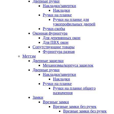
Дверные ручки
Накладки/завертки
Накладки
Ручки на планке
Ручки на планке для
узкопрофильных дверей
Ручки-скобы
Оконная фурнитура
Для деревянных окон
Для ПВХ окон
Сопутствующие товары
Фурнитура разная
Меттэм
Дверные защелки
Механизмы/корпуса защелок
Дверные ручки
Накладки/завертки
Накладки
Ручки на планке
Ручки на планке общего
назначения
Замки
Врезные замки
Врезные замки без ручек
Врезные замки без ручек