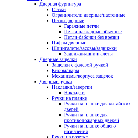
Дверная фурнитура
Глазки
Ограничители дверные/настенные
Петли дверные
Гаражные петли
Петли накладные обычные
Петли-бабочки без врезки
Цифры дверные
Шпингалеты/засовы/задвижки
Задвижки/шпингалеты
Дверные защелки
Защелки с фалевой ручкой
Кнобы/шары
Механизмы/корпуса защелок
Дверные ручки
Накладки/завертки
Накладки
Ручки на планке
Ручки на планке для китайских
дверей
Ручки на планке для
противопожарных дверей
Ручки на планке общего
назначения
Ручки на розетке