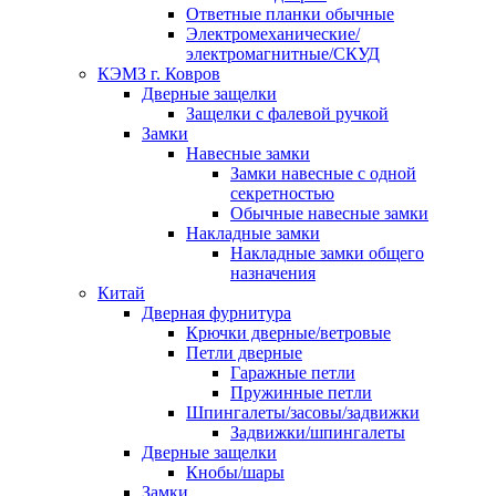
Ответные планки обычные
Электромеханические/
электромагнитные/СКУД
КЭМЗ г. Ковров
Дверные защелки
Защелки с фалевой ручкой
Замки
Навесные замки
Замки навесные с одной
секретностью
Обычные навесные замки
Накладные замки
Накладные замки общего
назначения
Китай
Дверная фурнитура
Крючки дверные/ветровые
Петли дверные
Гаражные петли
Пружинные петли
Шпингалеты/засовы/задвижки
Задвижки/шпингалеты
Дверные защелки
Кнобы/шары
Замки