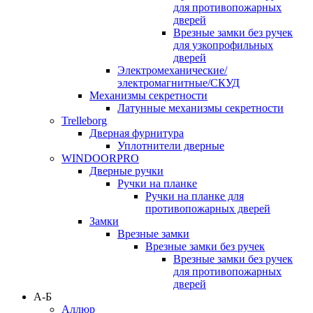
для противопожарных
дверей
Врезные замки без ручек
для узкопрофильных
дверей
Электромеханические/
электромагнитные/СКУД
Механизмы секретности
Латунные механизмы секретности
Trelleborg
Дверная фурнитура
Уплотнители дверные
WINDOORPRO
Дверные ручки
Ручки на планке
Ручки на планке для
противопожарных дверей
Замки
Врезные замки
Врезные замки без ручек
Врезные замки без ручек
для противопожарных
дверей
А-Б
Аллюр