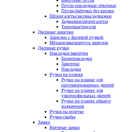
Ввертные петли
Петли накладные обычные
Петли-бабочки без врезки
Шпингалеты/засовы/задвижки
Задвижки/шпингалеты
Торцевые/ригеля
Дверные защелки
Защелки с фалевой ручкой
Механизмы/корпуса защелок
Дверные ручки
Накладки/завертки
Броненакладки
Завертки
Накладки
Ручки на планке
Ручки на планке для
противопожарных дверей
Ручки на планке для
узкопрофильных дверей
Ручки на планке общего
назначения
Ручки на розетке
Ручки-скобы
Замки
Врезные замки