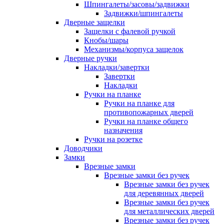
Шпингалеты/засовы/задвижки
Задвижки/шпингалеты
Дверные защелки
Защелки с фалевой ручкой
Кнобы/шары
Механизмы/корпуса защелок
Дверные ручки
Накладки/завертки
Завертки
Накладки
Ручки на планке
Ручки на планке для
противопожарных дверей
Ручки на планке общего
назначения
Ручки на розетке
Доводчики
Замки
Врезные замки
Врезные замки без ручек
Врезные замки без ручек
для деревянных дверей
Врезные замки без ручек
для металлических дверей
Врезные замки без ручек