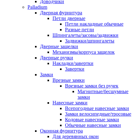
Доводчики
Palladium
Дверная фурнитура
Петли дверные
Петли накладные обычные
Разные петли
Шпингалеты/засовы/задвижки
Задвижки/шпингалеты
Дверные защелки
Механизмы/корпуса защелок
Дверные ручки
Накладки/завертки
Завертки
Замки
Врезные замки
Врезные замки без ручек
Магнитные/бесшумные
замки
Навесные замки
Всепогодные навесные замки
Замки велосипедные/тросовые
Кодовые навесные замки
Обычные навесные замки
Оконная фурнитура
Для деревянных окон