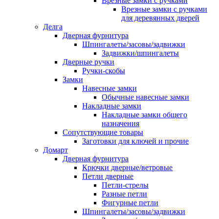
Врезные замки с ручками
Врезные замки с ручками
для деревянных дверей
Делга
Дверная фурнитура
Шпингалеты/засовы/задвижки
Задвижки/шпингалеты
Дверные ручки
Ручки-скобы
Замки
Навесные замки
Обычные навесные замки
Накладные замки
Накладные замки общего
назначения
Сопутствующие товары
Заготовки для ключей и прочие
Домарт
Дверная фурнитура
Крючки дверные/ветровые
Петли дверные
Петли-стрелы
Разные петли
Фигурные петли
Шпингалеты/засовы/задвижки