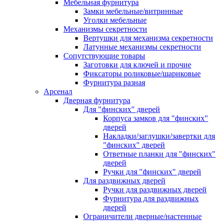
Мебельная фурнитура
Замки мебельные/витринные
Уголки мебельные
Механизмы секретности
Вертушки для механизма секретности
Латунные механизмы секретности
Сопутствующие товары
Заготовки для ключей и прочие
Фиксаторы роликовые/шариковые
Фурнитура разная
Арсенал
Дверная фурнитура
Для "финских" дверей
Корпуса замков для "финских"
дверей
Накладки/заглушки/завертки для
"финских" дверей
Ответные планки для "финских"
дверей
Ручки для "финских" дверей
Для раздвижных дверей
Ручки для раздвижных дверей
Фурнитура для раздвижных
дверей
Ограничители дверные/настенные