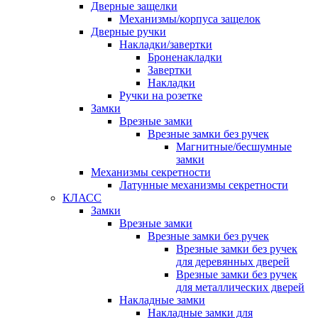
Дверные защелки
Механизмы/корпуса защелок
Дверные ручки
Накладки/завертки
Броненакладки
Завертки
Накладки
Ручки на розетке
Замки
Врезные замки
Врезные замки без ручек
Магнитные/бесшумные
замки
Механизмы секретности
Латунные механизмы секретности
КЛАСС
Замки
Врезные замки
Врезные замки без ручек
Врезные замки без ручек
для деревянных дверей
Врезные замки без ручек
для металлических дверей
Накладные замки
Накладные замки для