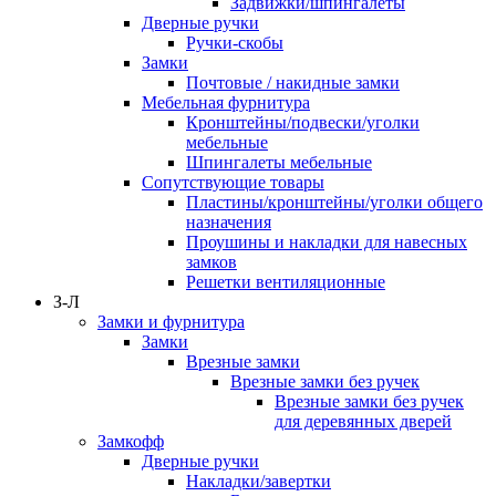
Задвижки/шпингалеты
Дверные ручки
Ручки-скобы
Замки
Почтовые / накидные замки
Мебельная фурнитура
Кронштейны/подвески/уголки
мебельные
Шпингалеты мебельные
Сопутствующие товары
Пластины/кронштейны/уголки общего
назначения
Проушины и накладки для навесных
замков
Решетки вентиляционные
З-Л
Замки и фурнитура
Замки
Врезные замки
Врезные замки без ручек
Врезные замки без ручек
для деревянных дверей
Замкофф
Дверные ручки
Накладки/завертки