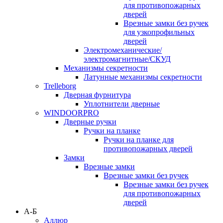
для противопожарных
дверей
Врезные замки без ручек
для узкопрофильных
дверей
Электромеханические/
электромагнитные/СКУД
Механизмы секретности
Латунные механизмы секретности
Trelleborg
Дверная фурнитура
Уплотнители дверные
WINDOORPRO
Дверные ручки
Ручки на планке
Ручки на планке для
противопожарных дверей
Замки
Врезные замки
Врезные замки без ручек
Врезные замки без ручек
для противопожарных
дверей
А-Б
Аллюр