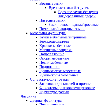
Врезные замки
Врезные замки без ручек
Врезные замки без ручек
для деревянных дверей
Навесные замки
Замки велосипедные/тросовые
Почтовые / накидные замки
Мебельная фурнитура
Замки мебельные/витринные
Зеркалодержатели
Крючки мебельные
Магнитные защелки
Направляющие
Опоры мебельные
Петли мебельные
Подпятники
Ручки-кнопки мебельные
Ручки-скобы мебельные
Сопутствующие товары
Заготовки для ключей и прочие
Фиксаторы роликовые/шариковые
Фурнитура разная
Латунина
Дверная фурнитура
Петли дверные