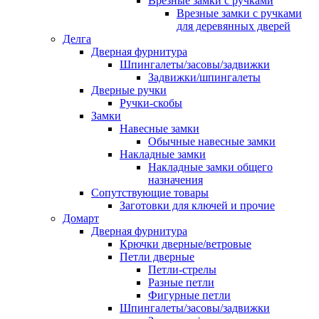
Врезные замки с ручками
Врезные замки с ручками
для деревянных дверей
Делга
Дверная фурнитура
Шпингалеты/засовы/задвижки
Задвижки/шпингалеты
Дверные ручки
Ручки-скобы
Замки
Навесные замки
Обычные навесные замки
Накладные замки
Накладные замки общего
назначения
Сопутствующие товары
Заготовки для ключей и прочие
Домарт
Дверная фурнитура
Крючки дверные/ветровые
Петли дверные
Петли-стрелы
Разные петли
Фигурные петли
Шпингалеты/засовы/задвижки