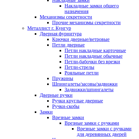
Накладные замки
Накладные замки общего
назначения
Механизмы секретности
Прочие механизмы секретности
Металлист г. Кунгур
Дверная фурнитура
Крючки дверные/ветровые
Петли дверные
Петли накладные карточные
Петли накладные обычные
Петли-бабочки без врезки
Петли-стрелы
Рояльные петли
Пружины
Шпингалеты/засовы/задвижки
Задвижки/шпингалеты
Дверные ручки
Ручки круглые дверные
Ручки-скобы
Замки
Врезные замки
Врезные замки с ручками
Врезные замки с ручками
для деревянных дверей