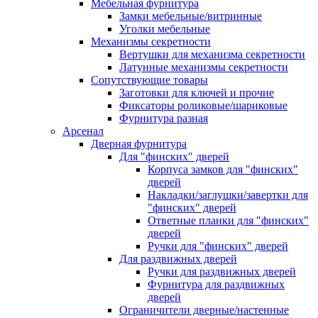
Мебельная фурнитура
Замки мебельные/витринные
Уголки мебельные
Механизмы секретности
Вертушки для механизма секретности
Латунные механизмы секретности
Сопутствующие товары
Заготовки для ключей и прочие
Фиксаторы роликовые/шариковые
Фурнитура разная
Арсенал
Дверная фурнитура
Для "финских" дверей
Корпуса замков для "финских"
дверей
Накладки/заглушки/завертки для
"финских" дверей
Ответные планки для "финских"
дверей
Ручки для "финских" дверей
Для раздвижных дверей
Ручки для раздвижных дверей
Фурнитура для раздвижных
дверей
Ограничители дверные/настенные