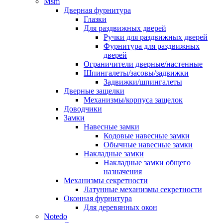
Msm
Дверная фурнитура
Глазки
Для раздвижных дверей
Ручки для раздвижных дверей
Фурнитура для раздвижных
дверей
Ограничители дверные/настенные
Шпингалеты/засовы/задвижки
Задвижки/шпингалеты
Дверные защелки
Механизмы/корпуса защелок
Доводчики
Замки
Навесные замки
Кодовые навесные замки
Обычные навесные замки
Накладные замки
Накладные замки общего
назначения
Механизмы секретности
Латунные механизмы секретности
Оконная фурнитура
Для деревянных окон
Notedo