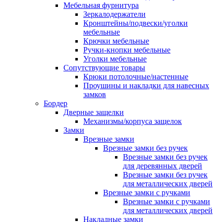
Мебельная фурнитура
Зеркалодержатели
Кронштейны/подвески/уголки
мебельные
Крючки мебельные
Ручки-кнопки мебельные
Уголки мебельные
Сопутствующие товары
Крюки потолочные/настенные
Проушины и накладки для навесных
замков
Бордер
Дверные защелки
Механизмы/корпуса защелок
Замки
Врезные замки
Врезные замки без ручек
Врезные замки без ручек
для деревянных дверей
Врезные замки без ручек
для металлических дверей
Врезные замки с ручками
Врезные замки с ручками
для металлических дверей
Накладные замки