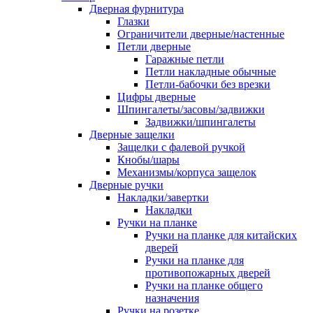
Дверная фурнитура
Глазки
Ограничители дверные/настенные
Петли дверные
Гаражные петли
Петли накладные обычные
Петли-бабочки без врезки
Цифры дверные
Шпингалеты/засовы/задвижки
Задвижки/шпингалеты
Дверные защелки
Защелки с фалевой ручкой
Кнобы/шары
Механизмы/корпуса защелок
Дверные ручки
Накладки/завертки
Накладки
Ручки на планке
Ручки на планке для китайских
дверей
Ручки на планке для
противопожарных дверей
Ручки на планке общего
назначения
Ручки на розетке