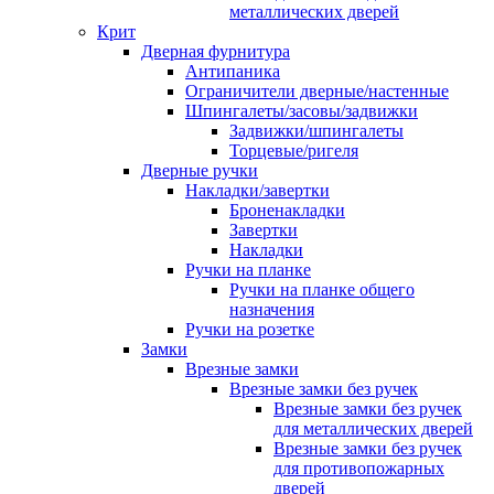
металлических дверей
Крит
Дверная фурнитура
Антипаника
Ограничители дверные/настенные
Шпингалеты/засовы/задвижки
Задвижки/шпингалеты
Торцевые/ригеля
Дверные ручки
Накладки/завертки
Броненакладки
Завертки
Накладки
Ручки на планке
Ручки на планке общего
назначения
Ручки на розетке
Замки
Врезные замки
Врезные замки без ручек
Врезные замки без ручек
для металлических дверей
Врезные замки без ручек
для противопожарных
дверей