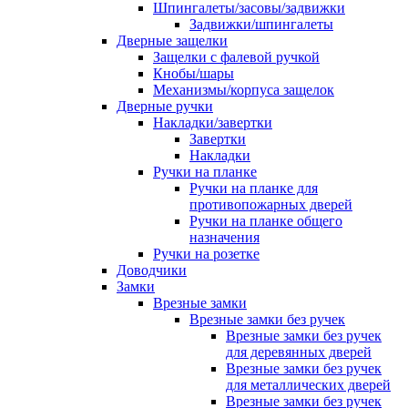
Шпингалеты/засовы/задвижки
Задвижки/шпингалеты
Дверные защелки
Защелки с фалевой ручкой
Кнобы/шары
Механизмы/корпуса защелок
Дверные ручки
Накладки/завертки
Завертки
Накладки
Ручки на планке
Ручки на планке для
противопожарных дверей
Ручки на планке общего
назначения
Ручки на розетке
Доводчики
Замки
Врезные замки
Врезные замки без ручек
Врезные замки без ручек
для деревянных дверей
Врезные замки без ручек
для металлических дверей
Врезные замки без ручек