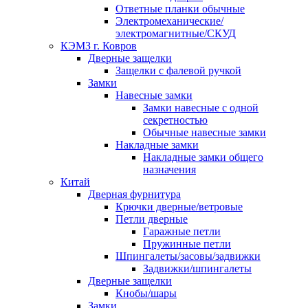
Ответные планки обычные
Электромеханические/
электромагнитные/СКУД
КЭМЗ г. Ковров
Дверные защелки
Защелки с фалевой ручкой
Замки
Навесные замки
Замки навесные с одной
секретностью
Обычные навесные замки
Накладные замки
Накладные замки общего
назначения
Китай
Дверная фурнитура
Крючки дверные/ветровые
Петли дверные
Гаражные петли
Пружинные петли
Шпингалеты/засовы/задвижки
Задвижки/шпингалеты
Дверные защелки
Кнобы/шары
Замки