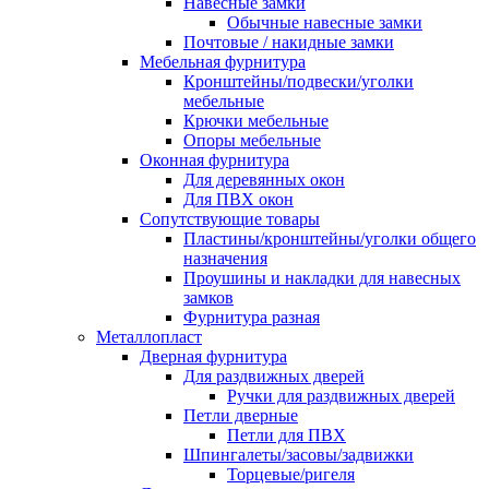
Навесные замки
Обычные навесные замки
Почтовые / накидные замки
Мебельная фурнитура
Кронштейны/подвески/уголки
мебельные
Крючки мебельные
Опоры мебельные
Оконная фурнитура
Для деревянных окон
Для ПВХ окон
Сопутствующие товары
Пластины/кронштейны/уголки общего
назначения
Проушины и накладки для навесных
замков
Фурнитура разная
Металлопласт
Дверная фурнитура
Для раздвижных дверей
Ручки для раздвижных дверей
Петли дверные
Петли для ПВХ
Шпингалеты/засовы/задвижки
Торцевые/ригеля