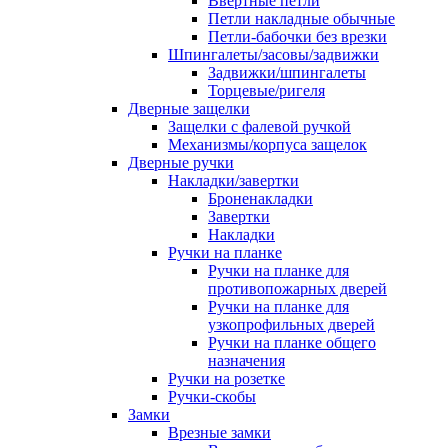
Ввертные петли
Петли накладные обычные
Петли-бабочки без врезки
Шпингалеты/засовы/задвижки
Задвижки/шпингалеты
Торцевые/ригеля
Дверные защелки
Защелки с фалевой ручкой
Механизмы/корпуса защелок
Дверные ручки
Накладки/завертки
Броненакладки
Завертки
Накладки
Ручки на планке
Ручки на планке для
противопожарных дверей
Ручки на планке для
узкопрофильных дверей
Ручки на планке общего
назначения
Ручки на розетке
Ручки-скобы
Замки
Врезные замки