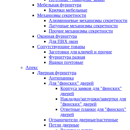
Мебельная фурнитура
Крючки мебельные
Механизмы секретности
Алюминиевые механизмы секретности
Латунные механизмы секретности
Прочие механизмы секретности
Оконная фурнитура
Для ПВХ окон
Сопутствующие товары
Заготовки для ключей и прочие
Фурнитура разная
Ящики почтовые
Апекс
Дверная фурнитура
Антипаника
Для "финских" дверей
Корпуса замков для "финских"
дверей
Накладки/заглушки/завертки для
"финских" дверей
Ответные планки для "финских"
дверей
Ограничители дверные/настенные
Петли дверные