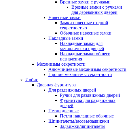
Врезные замки с ручками
Врезные замки с ручками
для деревянных дверей
Навесные замки
Замки навесные с одной
секретностью
Обычные навесные замки
Накладные замки
Накладные замки для
металлических дверей
Накладные замки общего
назначения
Механизмы секретности
Алюминиевые механизмы секретности
Прочие механизмы секретности
Ирбис
Дверная фурнитура
Для раздвижных дверей
Ручки для раздвижных дверей
Фурнитура для раздвижных
дверей
Петли дверные
Петли накладные обычные
Шпингалеты/засовы/задвижки
Задвижки/шпингалеты