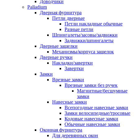
Доводчики
Palladium
Дверная фурнитура
Петли дверные
Петли накладные обычные
Разные петли
Шпингалеты/засовы/задвижки
Задвижки/шпингалеты
Дверные защелки
Механизмы/корпуса защелок
Дверные ручки
Накладки/завертки
Завертки
Замки
Врезные замки
Врезные замки без ручек
Магнитные/бесшумные
замки
Навесные замки
Всепогодные навесные замки
Замки велосипедные/тросовые
Кодовые навесные замки
Обычные навесные замки
Оконная фурнитура
Для деревянных окон