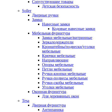
Сопутствующие товары
Детская безопасность
Soller
Дверные ручки
Замки
Навесные замки
Кодовые навесные замки
Мебельная фурнитура
Замки мебельные/витринные
Зеркалодержатели
Кронштейны/подвески/уголки
мебельные
Крючки мебельные
Направляющие
Опоры мебельные
Петли мебельные
Ручки-кнопки мебельные
Ручки-подвесы мебельные
Ручки-скобы мебельные
Уголки мебельные
Оконная фурнитура
Для деревянных окон
Tesa
Дверная фурнитура
Антипаника