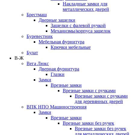
Накладные замки для
металлических дверей
Брестмаш
Дверные защелки
Защелки с фалевой ручкой
Механизмы/корпуса защелок
Буревестник
Мебельная фурнитура
Крючки мебельные
Булат
В-Ж
Вега Люкс
Дверная фурнитура
Глазки
Замки
Врезные замки
Врезные замки с ручками
Врезные замки с ручками
для деревянных дверей
ВПК НПО Машиностроения
Замки
Врезные замки
Врезные замки без ручек
Врезные замки без ручек
для металлических дверей