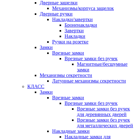
Дверные защелки
Механизмы/корпуса защелок
Дверные ручки
Накладки/завертки
Броненакладки
Завертки
Накладки
Ручки на розетке
Замки
Врезные замки
Врезные замки без ручек
Магнитные/бесшумные
замки
Механизмы секретности
Латунные механизмы секретности
КЛАСС
Замки
Врезные замки
Врезные замки без ручек
Врезные замки без ручек
для деревянных дверей
Врезные замки без ручек
для металлических дверей
Накладные замки
Накладные замки для