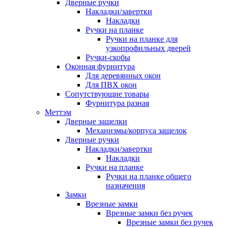
Дверные ручки
Накладки/завертки
Накладки
Ручки на планке
Ручки на планке для
узкопрофильных дверей
Ручки-скобы
Оконная фурнитура
Для деревянных окон
Для ПВХ окон
Сопутствующие товары
Фурнитура разная
Меттэм
Дверные защелки
Механизмы/корпуса защелок
Дверные ручки
Накладки/завертки
Накладки
Ручки на планке
Ручки на планке общего
назначения
Замки
Врезные замки
Врезные замки без ручек
Врезные замки без ручек