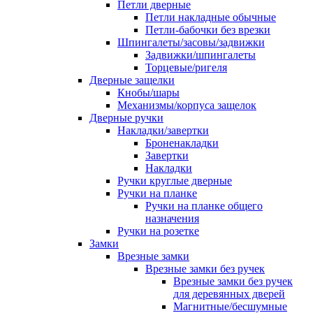
Петли дверные
Петли накладные обычные
Петли-бабочки без врезки
Шпингалеты/засовы/задвижки
Задвижки/шпингалеты
Торцевые/ригеля
Дверные защелки
Кнобы/шары
Механизмы/корпуса защелок
Дверные ручки
Накладки/завертки
Броненакладки
Завертки
Накладки
Ручки круглые дверные
Ручки на планке
Ручки на планке общего
назначения
Ручки на розетке
Замки
Врезные замки
Врезные замки без ручек
Врезные замки без ручек
для деревянных дверей
Магнитные/бесшумные