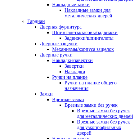
Накладные замки
Накладные замки для
металлических дверей
Гардиан
Дверная фурнитура
Шпингалеты/засовы/задвижки
Задвижки/шпингалеты
Дверные защелки
Механизмы/корпуса защелок
Дверные ручки
Накладки/завертки
Завертки
Накладки
Ручки на планке
Ручки на планке общего
назначения
Замки
Врезные замки
Врезные замки без ручек
Врезные замки без ручек
для металлических дверей
Врезные замки без ручек
для узкопрофильных
дверей
Накладные замки