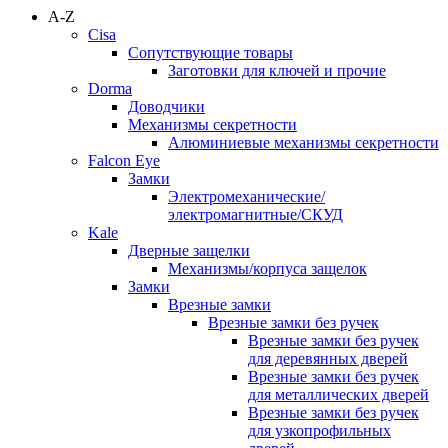
A-Z
Cisa
Сопутствующие товары
Заготовки для ключей и прочие
Dorma
Доводчики
Механизмы секретности
Алюминиевые механизмы секретности
Falcon Eye
Замки
Электромеханические/
электромагнитные/СКУД
Kale
Дверные защелки
Механизмы/корпуса защелок
Замки
Врезные замки
Врезные замки без ручек
Врезные замки без ручек
для деревянных дверей
Врезные замки без ручек
для металлических дверей
Врезные замки без ручек
для узкопрофильных