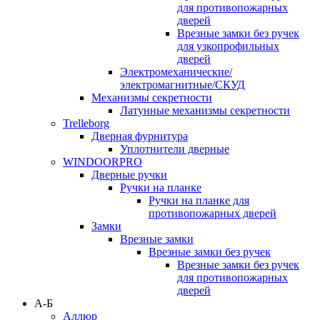
для противопожарных
дверей
Врезные замки без ручек
для узкопрофильных
дверей
Электромеханические/
электромагнитные/СКУД
Механизмы секретности
Латунные механизмы секретности
Trelleborg
Дверная фурнитура
Уплотнители дверные
WINDOORPRO
Дверные ручки
Ручки на планке
Ручки на планке для
противопожарных дверей
Замки
Врезные замки
Врезные замки без ручек
Врезные замки без ручек
для противопожарных
дверей
А-Б
Аллюр