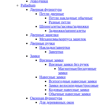
Доводчики
Palladium
Дверная фурнитура
Петли дверные
Петли накладные обычные
Разные петли
Шпингалеты/засовы/задвижки
Задвижки/шпингалеты
Дверные защелки
Механизмы/корпуса защелок
Дверные ручки
Накладки/завертки
Завертки
Замки
Врезные замки
Врезные замки без ручек
Магнитные/бесшумные
замки
Навесные замки
Всепогодные навесные замки
Замки велосипедные/тросовые
Кодовые навесные замки
Обычные навесные замки
Оконная фурнитура
Для деревянных окон