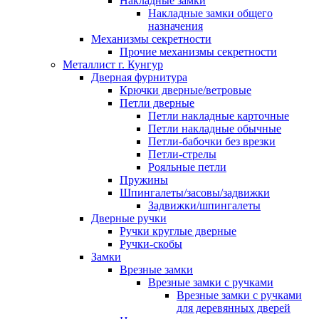
Накладные замки
Накладные замки общего
назначения
Механизмы секретности
Прочие механизмы секретности
Металлист г. Кунгур
Дверная фурнитура
Крючки дверные/ветровые
Петли дверные
Петли накладные карточные
Петли накладные обычные
Петли-бабочки без врезки
Петли-стрелы
Рояльные петли
Пружины
Шпингалеты/засовы/задвижки
Задвижки/шпингалеты
Дверные ручки
Ручки круглые дверные
Ручки-скобы
Замки
Врезные замки
Врезные замки с ручками
Врезные замки с ручками
для деревянных дверей