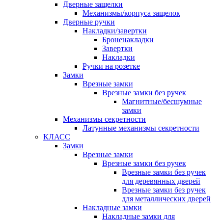
Дверные защелки
Механизмы/корпуса защелок
Дверные ручки
Накладки/завертки
Броненакладки
Завертки
Накладки
Ручки на розетке
Замки
Врезные замки
Врезные замки без ручек
Магнитные/бесшумные
замки
Механизмы секретности
Латунные механизмы секретности
КЛАСС
Замки
Врезные замки
Врезные замки без ручек
Врезные замки без ручек
для деревянных дверей
Врезные замки без ручек
для металлических дверей
Накладные замки
Накладные замки для