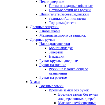
Петли дверные
Петли накладные обычные
Петли-бабочки без врезки
Шпингалеты/засовы/задвижки
Задвижки/шпингалеты
Торцевые/ригеля
Дверные защелки
Кнобы/шары
Механизмы/корпуса защелок
Дверные ручки
Накладки/завертки
Броненакладки
Завертки
Накладки
Ручки круглые дверные
Ручки на планке
Ручки на планке общего
назначения
Ручки на розетке
Замки
Врезные замки
Врезные замки без ручек
Врезные замки без ручек
для деревянных дверей
Магнитные/бесшумные