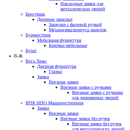
Накладные замки для
металлических дверей
Брестмаш
Дверные защелки
Защелки с фалевой ручкой
Механизмы/корпуса защелок
Буревестник
Мебельная фурнитура
Крючки мебельные
Булат
В-Ж
Вега Люкс
Дверная фурнитура
Глазки
Замки
Врезные замки
Врезные замки с ручками
Врезные замки с ручками
для деревянных дверей
ВПК НПО Машиностроения
Замки
Врезные замки
Врезные замки без ручек
Врезные замки без ручек
для металлических дверей