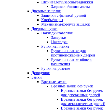
Шпингалеты/засовы/задвижки
Задвижки/шпингалеты
Дверные защелки
Защелки с фалевой ручкой
Кнобы/шары
Механизмы/корпуса защелок
Дверные ручки
Накладки/завертки
Завертки
Накладки
Ручки на планке
Ручки на планке для
противопожарных дверей
Ручки на планке общего
назначения
Ручки на розетке
Доводчики
Замки
Врезные замки
Врезные замки без ручек
Врезные замки без ручек
для деревянных дверей
Врезные замки без ручек
для металлических дверей
Врезные замки без ручек