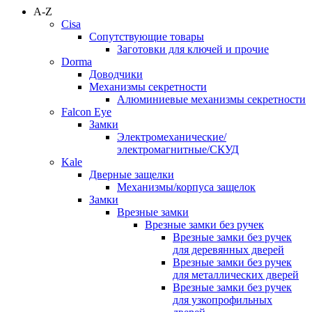
A-Z
Cisa
Сопутствующие товары
Заготовки для ключей и прочие
Dorma
Доводчики
Механизмы секретности
Алюминиевые механизмы секретности
Falcon Eye
Замки
Электромеханические/
электромагнитные/СКУД
Kale
Дверные защелки
Механизмы/корпуса защелок
Замки
Врезные замки
Врезные замки без ручек
Врезные замки без ручек
для деревянных дверей
Врезные замки без ручек
для металлических дверей
Врезные замки без ручек
для узкопрофильных