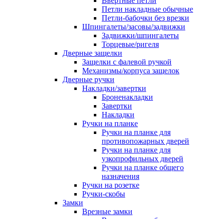
Ввертные петли
Петли накладные обычные
Петли-бабочки без врезки
Шпингалеты/засовы/задвижки
Задвижки/шпингалеты
Торцевые/ригеля
Дверные защелки
Защелки с фалевой ручкой
Механизмы/корпуса защелок
Дверные ручки
Накладки/завертки
Броненакладки
Завертки
Накладки
Ручки на планке
Ручки на планке для
противопожарных дверей
Ручки на планке для
узкопрофильных дверей
Ручки на планке общего
назначения
Ручки на розетке
Ручки-скобы
Замки
Врезные замки