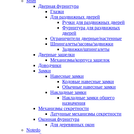
Msm
Дверная фурнитура
Глазки
Для раздвижных дверей
Ручки для раздвижных дверей
Фурнитура для раздвижных
дверей
Ограничители дверные/настенные
Шпингалеты/засовы/задвижки
Задвижки/шпингалеты
Дверные защелки
Механизмы/корпуса защелок
Доводчики
Замки
Навесные замки
Кодовые навесные замки
Обычные навесные замки
Накладные замки
Накладные замки общего
назначения
Механизмы секретности
Латунные механизмы секретности
Оконная фурнитура
Для деревянных окон
Notedo