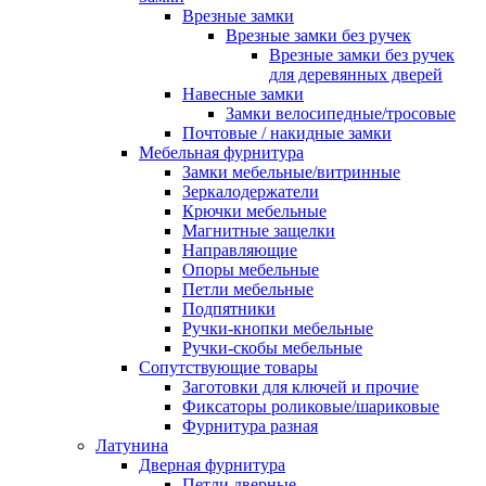
Врезные замки
Врезные замки без ручек
Врезные замки без ручек
для деревянных дверей
Навесные замки
Замки велосипедные/тросовые
Почтовые / накидные замки
Мебельная фурнитура
Замки мебельные/витринные
Зеркалодержатели
Крючки мебельные
Магнитные защелки
Направляющие
Опоры мебельные
Петли мебельные
Подпятники
Ручки-кнопки мебельные
Ручки-скобы мебельные
Сопутствующие товары
Заготовки для ключей и прочие
Фиксаторы роликовые/шариковые
Фурнитура разная
Латунина
Дверная фурнитура
Петли дверные