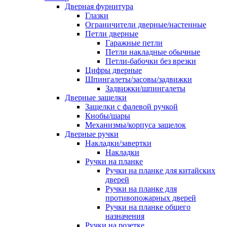
Дверная фурнитура
Глазки
Ограничители дверные/настенные
Петли дверные
Гаражные петли
Петли накладные обычные
Петли-бабочки без врезки
Цифры дверные
Шпингалеты/засовы/задвижки
Задвижки/шпингалеты
Дверные защелки
Защелки с фалевой ручкой
Кнобы/шары
Механизмы/корпуса защелок
Дверные ручки
Накладки/завертки
Накладки
Ручки на планке
Ручки на планке для китайских
дверей
Ручки на планке для
противопожарных дверей
Ручки на планке общего
назначения
Ручки на розетке