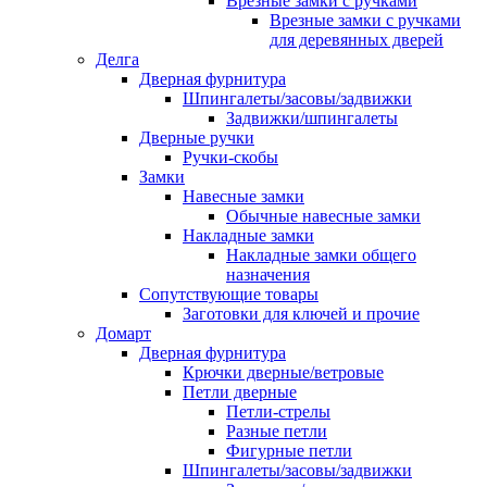
Врезные замки с ручками
Врезные замки с ручками
для деревянных дверей
Делга
Дверная фурнитура
Шпингалеты/засовы/задвижки
Задвижки/шпингалеты
Дверные ручки
Ручки-скобы
Замки
Навесные замки
Обычные навесные замки
Накладные замки
Накладные замки общего
назначения
Сопутствующие товары
Заготовки для ключей и прочие
Домарт
Дверная фурнитура
Крючки дверные/ветровые
Петли дверные
Петли-стрелы
Разные петли
Фигурные петли
Шпингалеты/засовы/задвижки