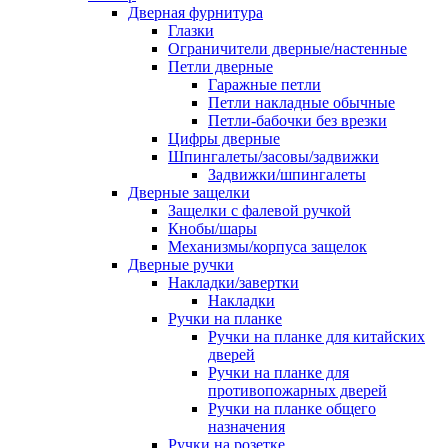
Дверная фурнитура
Глазки
Ограничители дверные/настенные
Петли дверные
Гаражные петли
Петли накладные обычные
Петли-бабочки без врезки
Цифры дверные
Шпингалеты/засовы/задвижки
Задвижки/шпингалеты
Дверные защелки
Защелки с фалевой ручкой
Кнобы/шары
Механизмы/корпуса защелок
Дверные ручки
Накладки/завертки
Накладки
Ручки на планке
Ручки на планке для китайских
дверей
Ручки на планке для
противопожарных дверей
Ручки на планке общего
назначения
Ручки на розетке