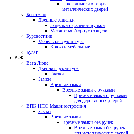
Накладные замки для
металлических дверей
Брестмаш
Дверные защелки
Защелки с фалевой ручкой
Механизмы/корпуса защелок
Буревестник
Мебельная фурнитура
Крючки мебельные
Булат
В-Ж
Вега Люкс
Дверная фурнитура
Глазки
Замки
Врезные замки
Врезные замки с ручками
Врезные замки с ручками
для деревянных дверей
ВПК НПО Машиностроения
Замки
Врезные замки
Врезные замки без ручек
Врезные замки без ручек
для металлических дверей