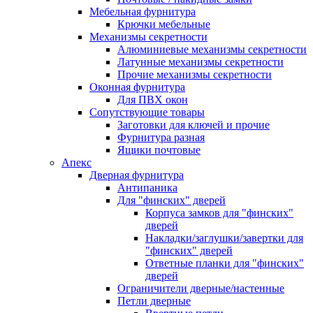
Мебельная фурнитура
Крючки мебельные
Механизмы секретности
Алюминиевые механизмы секретности
Латунные механизмы секретности
Прочие механизмы секретности
Оконная фурнитура
Для ПВХ окон
Сопутствующие товары
Заготовки для ключей и прочие
Фурнитура разная
Ящики почтовые
Апекс
Дверная фурнитура
Антипаника
Для "финских" дверей
Корпуса замков для "финских"
дверей
Накладки/заглушки/завертки для
"финских" дверей
Ответные планки для "финских"
дверей
Ограничители дверные/настенные
Петли дверные