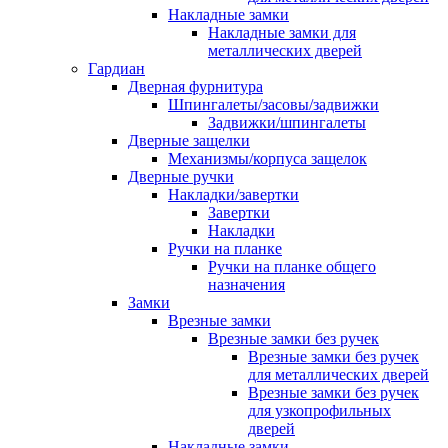
Накладные замки
Накладные замки для
металлических дверей
Гардиан
Дверная фурнитура
Шпингалеты/засовы/задвижки
Задвижки/шпингалеты
Дверные защелки
Механизмы/корпуса защелок
Дверные ручки
Накладки/завертки
Завертки
Накладки
Ручки на планке
Ручки на планке общего
назначения
Замки
Врезные замки
Врезные замки без ручек
Врезные замки без ручек
для металлических дверей
Врезные замки без ручек
для узкопрофильных
дверей
Накладные замки