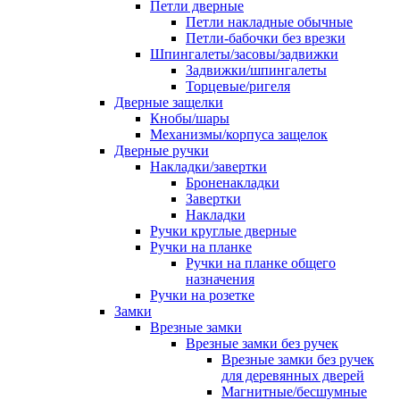
Петли дверные
Петли накладные обычные
Петли-бабочки без врезки
Шпингалеты/засовы/задвижки
Задвижки/шпингалеты
Торцевые/ригеля
Дверные защелки
Кнобы/шары
Механизмы/корпуса защелок
Дверные ручки
Накладки/завертки
Броненакладки
Завертки
Накладки
Ручки круглые дверные
Ручки на планке
Ручки на планке общего
назначения
Ручки на розетке
Замки
Врезные замки
Врезные замки без ручек
Врезные замки без ручек
для деревянных дверей
Магнитные/бесшумные