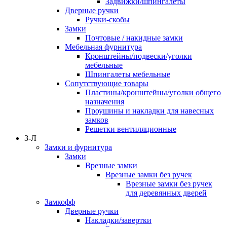
Задвижки/шпингалеты
Дверные ручки
Ручки-скобы
Замки
Почтовые / накидные замки
Мебельная фурнитура
Кронштейны/подвески/уголки
мебельные
Шпингалеты мебельные
Сопутствующие товары
Пластины/кронштейны/уголки общего
назначения
Проушины и накладки для навесных
замков
Решетки вентиляционные
З-Л
Замки и фурнитура
Замки
Врезные замки
Врезные замки без ручек
Врезные замки без ручек
для деревянных дверей
Замкофф
Дверные ручки
Накладки/завертки