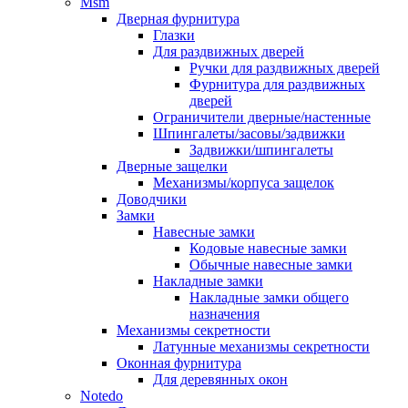
Msm
Дверная фурнитура
Глазки
Для раздвижных дверей
Ручки для раздвижных дверей
Фурнитура для раздвижных
дверей
Ограничители дверные/настенные
Шпингалеты/засовы/задвижки
Задвижки/шпингалеты
Дверные защелки
Механизмы/корпуса защелок
Доводчики
Замки
Навесные замки
Кодовые навесные замки
Обычные навесные замки
Накладные замки
Накладные замки общего
назначения
Механизмы секретности
Латунные механизмы секретности
Оконная фурнитура
Для деревянных окон
Notedo