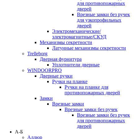
для противопожарных
дверей
Врезные замки без ручек
для узкопрофильных
дверей
Электромеханические/
электромагнитные/СКУД
Механизмы секретности
Латунные механизмы секретности
Trelleborg
Дверная фурнитура
Уплотнители дверные
WINDOORPRO
Дверные ручки
Ручки на планке
Ручки на планке для
противопожарных дверей
Замки
Врезные замки
Врезные замки без ручек
Врезные замки без ручек
для противопожарных
дверей
А-Б
Аллюр