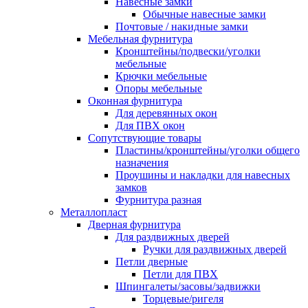
Навесные замки
Обычные навесные замки
Почтовые / накидные замки
Мебельная фурнитура
Кронштейны/подвески/уголки
мебельные
Крючки мебельные
Опоры мебельные
Оконная фурнитура
Для деревянных окон
Для ПВХ окон
Сопутствующие товары
Пластины/кронштейны/уголки общего
назначения
Проушины и накладки для навесных
замков
Фурнитура разная
Металлопласт
Дверная фурнитура
Для раздвижных дверей
Ручки для раздвижных дверей
Петли дверные
Петли для ПВХ
Шпингалеты/засовы/задвижки
Торцевые/ригеля