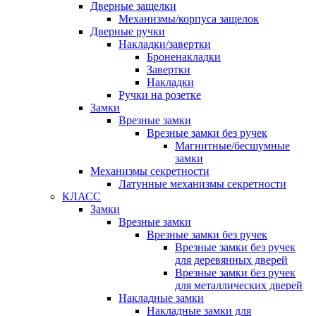
Дверные защелки
Механизмы/корпуса защелок
Дверные ручки
Накладки/завертки
Броненакладки
Завертки
Накладки
Ручки на розетке
Замки
Врезные замки
Врезные замки без ручек
Магнитные/бесшумные
замки
Механизмы секретности
Латунные механизмы секретности
КЛАСС
Замки
Врезные замки
Врезные замки без ручек
Врезные замки без ручек
для деревянных дверей
Врезные замки без ручек
для металлических дверей
Накладные замки
Накладные замки для