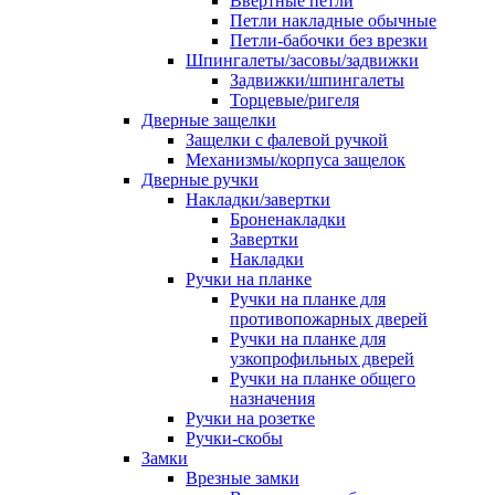
Ввертные петли
Петли накладные обычные
Петли-бабочки без врезки
Шпингалеты/засовы/задвижки
Задвижки/шпингалеты
Торцевые/ригеля
Дверные защелки
Защелки с фалевой ручкой
Механизмы/корпуса защелок
Дверные ручки
Накладки/завертки
Броненакладки
Завертки
Накладки
Ручки на планке
Ручки на планке для
противопожарных дверей
Ручки на планке для
узкопрофильных дверей
Ручки на планке общего
назначения
Ручки на розетке
Ручки-скобы
Замки
Врезные замки