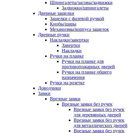
Шпингалеты/засовы/задвижки
Задвижки/шпингалеты
Дверные защелки
Защелки с фалевой ручкой
Кнобы/шары
Механизмы/корпуса защелок
Дверные ручки
Накладки/завертки
Завертки
Накладки
Ручки на планке
Ручки на планке для
противопожарных дверей
Ручки на планке общего
назначения
Ручки на розетке
Доводчики
Замки
Врезные замки
Врезные замки без ручек
Врезные замки без ручек
для деревянных дверей
Врезные замки без ручек
для металлических дверей
Врезные замки без ручек