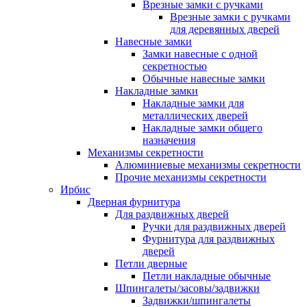
Врезные замки с ручками
Врезные замки с ручками
для деревянных дверей
Навесные замки
Замки навесные с одной
секретностью
Обычные навесные замки
Накладные замки
Накладные замки для
металлических дверей
Накладные замки общего
назначения
Механизмы секретности
Алюминиевые механизмы секретности
Прочие механизмы секретности
Ирбис
Дверная фурнитура
Для раздвижных дверей
Ручки для раздвижных дверей
Фурнитура для раздвижных
дверей
Петли дверные
Петли накладные обычные
Шпингалеты/засовы/задвижки
Задвижки/шпингалеты