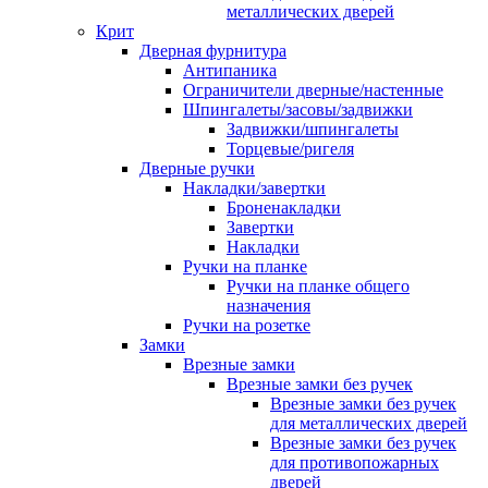
металлических дверей
Крит
Дверная фурнитура
Антипаника
Ограничители дверные/настенные
Шпингалеты/засовы/задвижки
Задвижки/шпингалеты
Торцевые/ригеля
Дверные ручки
Накладки/завертки
Броненакладки
Завертки
Накладки
Ручки на планке
Ручки на планке общего
назначения
Ручки на розетке
Замки
Врезные замки
Врезные замки без ручек
Врезные замки без ручек
для металлических дверей
Врезные замки без ручек
для противопожарных
дверей