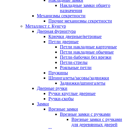
Накладные замки
Накладные замки общего
назначения
Механизмы секретности
Прочие механизмы секретности
Металлист г. Кунгур
Дверная фурнитура
Крючки дверные/ветровые
Петли дверные
Петли накладные карточные
Петли накладные обычные
Петли-бабочки без врезки
Петли-стрелы
Рояльные петли
Пружины
Шпингалеты/засовы/задвижки
Задвижки/шпингалеты
Дверные ручки
Ручки круглые дверные
Ручки-скобы
Замки
Врезные замки
Врезные замки с ручками
Врезные замки с ручками
для деревянных дверей