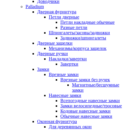
Доводчики
Palladium
Дверная фурнитура
Петли дверные
Петли накладные обычные
Разные петли
Шпингалеты/засовы/задвижки
Задвижки/шпингалеты
Дверные защелки
Механизмы/корпуса защелок
Дверные ручки
Накладки/завертки
Завертки
Замки
Врезные замки
Врезные замки без ручек
Магнитные/бесшумные
замки
Навесные замки
Всепогодные навесные замки
Замки велосипедные/тросовые
Кодовые навесные замки
Обычные навесные замки
Оконная фурнитура
Для деревянных окон