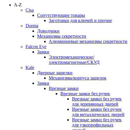
A-Z
Cisa
Сопутствующие товары
Заготовки для ключей и прочие
Dorma
Доводчики
Механизмы секретности
Алюминиевые механизмы секретности
Falcon Eye
Замки
Электромеханические/
электромагнитные/СКУД
Kale
Дверные защелки
Механизмы/корпуса защелок
Замки
Врезные замки
Врезные замки без ручек
Врезные замки без ручек
для деревянных дверей
Врезные замки без ручек
для металлических дверей
Врезные замки без ручек
для узкопрофильных