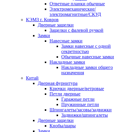
Ответные планки обычные
Электромеханические/
электромагнитные/СКУД
КЭМЗ г. Ковров
Дверные защелки
Защелки с фалевой ручкой
Замки
Навесные замки
Замки навесные с одной
секретностью
Обычные навесные замки
Накладные замки
Накладные замки общего
назначения
Китай
Дверная фурнитура
Крючки дверные/ветровые
Петли дверные
Гаражные петли
Пружинные петли
Шпингалеты/засовы/задвижки
Задвижки/шпингалеты
Дверные защелки
Кнобы/шары
Замки