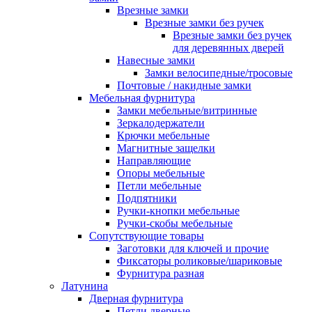
Врезные замки
Врезные замки без ручек
Врезные замки без ручек
для деревянных дверей
Навесные замки
Замки велосипедные/тросовые
Почтовые / накидные замки
Мебельная фурнитура
Замки мебельные/витринные
Зеркалодержатели
Крючки мебельные
Магнитные защелки
Направляющие
Опоры мебельные
Петли мебельные
Подпятники
Ручки-кнопки мебельные
Ручки-скобы мебельные
Сопутствующие товары
Заготовки для ключей и прочие
Фиксаторы роликовые/шариковые
Фурнитура разная
Латунина
Дверная фурнитура
Петли дверные