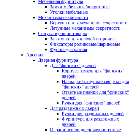
Мебельная фурнитура
Замки мебельные/витринные
Уголки мебельные
Механизмы секретности
Вертушки для механизма секретности
Латунные механизмы секретности
Сопутствующие товары
Заготовки для ключей и прочие
Фиксаторы роликовые/шариковые
Фурнитура разная
Арсенал
Дверная фурнитура
Для "финских" дверей
Корпуса замков для "финских"
дверей
Накладки/заглушки/завертки для
"финских" дверей
Ответные планки для "финских"
дверей
Ручки для "финских" дверей
Для раздвижных дверей
Ручки для раздвижных дверей
Фурнитура для раздвижных
дверей
Ограничители дверные/настенные