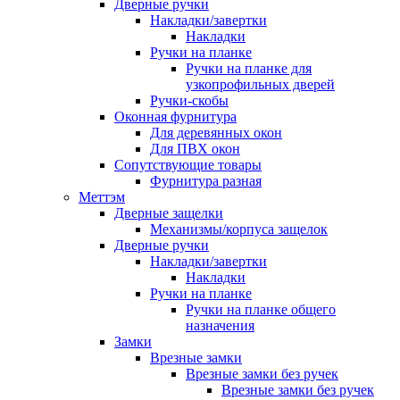
Дверные ручки
Накладки/завертки
Накладки
Ручки на планке
Ручки на планке для
узкопрофильных дверей
Ручки-скобы
Оконная фурнитура
Для деревянных окон
Для ПВХ окон
Сопутствующие товары
Фурнитура разная
Меттэм
Дверные защелки
Механизмы/корпуса защелок
Дверные ручки
Накладки/завертки
Накладки
Ручки на планке
Ручки на планке общего
назначения
Замки
Врезные замки
Врезные замки без ручек
Врезные замки без ручек