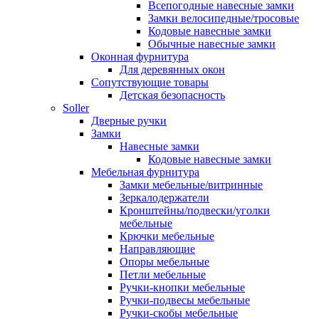
Всепогодные навесные замки
Замки велосипедные/тросовые
Кодовые навесные замки
Обычные навесные замки
Оконная фурнитура
Для деревянных окон
Сопутствующие товары
Детская безопасность
Soller
Дверные ручки
Замки
Навесные замки
Кодовые навесные замки
Мебельная фурнитура
Замки мебельные/витринные
Зеркалодержатели
Кронштейны/подвески/уголки
мебельные
Крючки мебельные
Направляющие
Опоры мебельные
Петли мебельные
Ручки-кнопки мебельные
Ручки-подвесы мебельные
Ручки-скобы мебельные