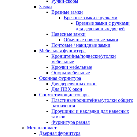
Ручки-скобы
Замки
Врезные замки
Врезные замки с ручками
Врезные замки с ручками
для деревянных дверей
Навесные замки
Обычные навесные замки
Почтовые / накидные замки
Мебельная фурнитура
Кронштейны/подвески/уголки
мебельные
Крючки мебельные
Опоры мебельные
Оконная фурнитура
Для деревянных окон
Для ПВХ окон
Сопутствующие товары
Пластины/кронштейны/уголки общего
назначения
Проушины и накладки для навесных
замков
Фурнитура разная
Металлопласт
Дверная фурнитура