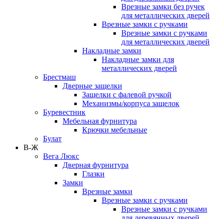
Врезные замки без ручек
для металлических дверей
Врезные замки с ручками
Врезные замки с ручками
для металлических дверей
Накладные замки
Накладные замки для
металлических дверей
Брестмаш
Дверные защелки
Защелки с фалевой ручкой
Механизмы/корпуса защелок
Буревестник
Мебельная фурнитура
Крючки мебельные
Булат
В-Ж
Вега Люкс
Дверная фурнитура
Глазки
Замки
Врезные замки
Врезные замки с ручками
Врезные замки с ручками
для деревянных дверей