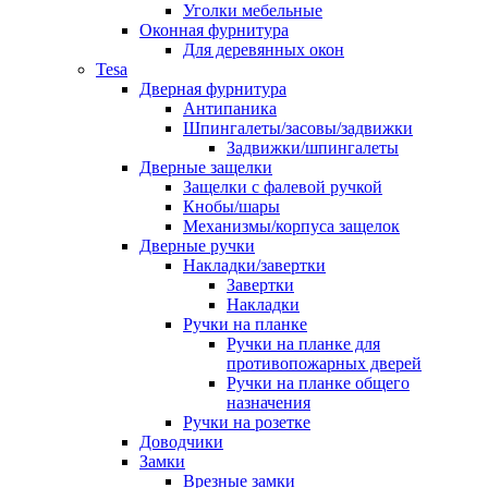
Уголки мебельные
Оконная фурнитура
Для деревянных окон
Tesa
Дверная фурнитура
Антипаника
Шпингалеты/засовы/задвижки
Задвижки/шпингалеты
Дверные защелки
Защелки с фалевой ручкой
Кнобы/шары
Механизмы/корпуса защелок
Дверные ручки
Накладки/завертки
Завертки
Накладки
Ручки на планке
Ручки на планке для
противопожарных дверей
Ручки на планке общего
назначения
Ручки на розетке
Доводчики
Замки
Врезные замки