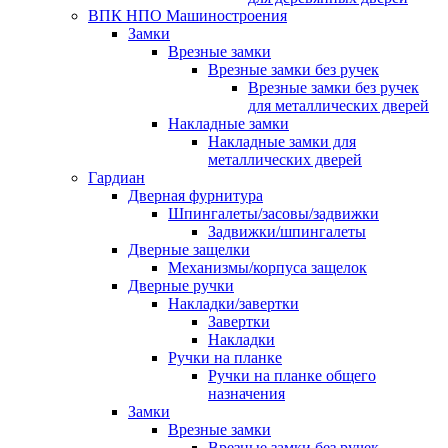
ВПК НПО Машиностроения
Замки
Врезные замки
Врезные замки без ручек
Врезные замки без ручек
для металлических дверей
Накладные замки
Накладные замки для
металлических дверей
Гардиан
Дверная фурнитура
Шпингалеты/засовы/задвижки
Задвижки/шпингалеты
Дверные защелки
Механизмы/корпуса защелок
Дверные ручки
Накладки/завертки
Завертки
Накладки
Ручки на планке
Ручки на планке общего
назначения
Замки
Врезные замки
Врезные замки без ручек