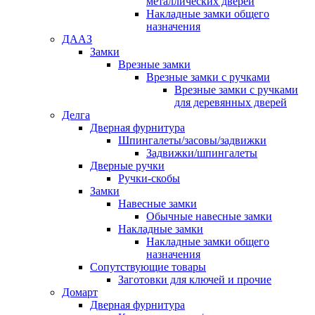
металлических дверей
Накладные замки общего
назначения
ДААЗ
Замки
Врезные замки
Врезные замки с ручками
Врезные замки с ручками
для деревянных дверей
Делга
Дверная фурнитура
Шпингалеты/засовы/задвижки
Задвижки/шпингалеты
Дверные ручки
Ручки-скобы
Замки
Навесные замки
Обычные навесные замки
Накладные замки
Накладные замки общего
назначения
Сопутствующие товары
Заготовки для ключей и прочие
Домарт
Дверная фурнитура