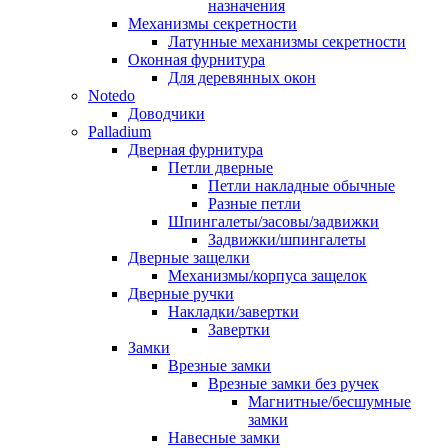
назначения
Механизмы секретности
Латунные механизмы секретности
Оконная фурнитура
Для деревянных окон
Notedo
Доводчики
Palladium
Дверная фурнитура
Петли дверные
Петли накладные обычные
Разные петли
Шпингалеты/засовы/задвижки
Задвижки/шпингалеты
Дверные защелки
Механизмы/корпуса защелок
Дверные ручки
Накладки/завертки
Завертки
Замки
Врезные замки
Врезные замки без ручек
Магнитные/бесшумные
замки
Навесные замки