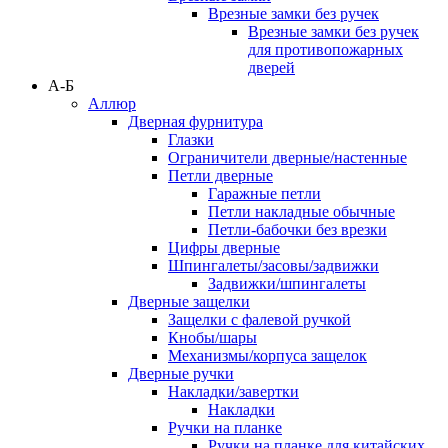
Врезные замки без ручек
Врезные замки без ручек
для противопожарных
дверей
А-Б
Аллюр
Дверная фурнитура
Глазки
Ограничители дверные/настенные
Петли дверные
Гаражные петли
Петли накладные обычные
Петли-бабочки без врезки
Цифры дверные
Шпингалеты/засовы/задвижки
Задвижки/шпингалеты
Дверные защелки
Защелки с фалевой ручкой
Кнобы/шары
Механизмы/корпуса защелок
Дверные ручки
Накладки/завертки
Накладки
Ручки на планке
Ручки на планке для китайских