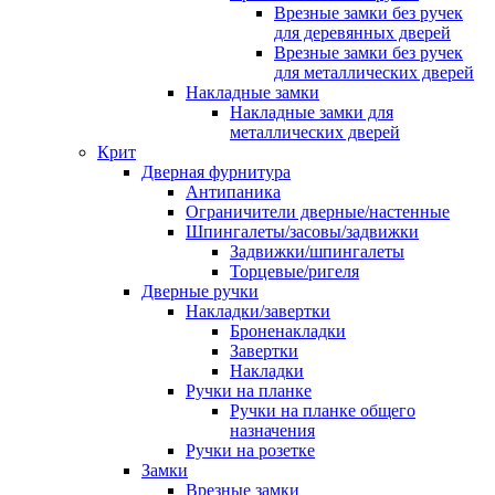
Врезные замки без ручек
для деревянных дверей
Врезные замки без ручек
для металлических дверей
Накладные замки
Накладные замки для
металлических дверей
Крит
Дверная фурнитура
Антипаника
Ограничители дверные/настенные
Шпингалеты/засовы/задвижки
Задвижки/шпингалеты
Торцевые/ригеля
Дверные ручки
Накладки/завертки
Броненакладки
Завертки
Накладки
Ручки на планке
Ручки на планке общего
назначения
Ручки на розетке
Замки
Врезные замки