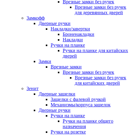
Врезные замки без ручек
Врезные замки без ручек
для деревянных дверей
Замкофф
Дверные ручки
Накладки/завертки
Броненакладки
Накладки
Ручки на планке
Ручки на планке для китайских
дверей
Замки
Врезные замки
Врезные замки без ручек
Врезные замки без ручек
для китайских дверей
Зенит
Дверные защелки
Защелки с фалевой ручкой
Механизмы/корпуса защелок
Дверные ручки
Ручки на планке
Ручки на планке общего
назначения
Ручки на розетке