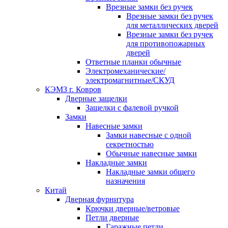
Врезные замки без ручек
Врезные замки без ручек
для металлических дверей
Врезные замки без ручек
для противопожарных
дверей
Ответные планки обычные
Электромеханические/
электромагнитные/СКУД
КЭМЗ г. Ковров
Дверные защелки
Защелки с фалевой ручкой
Замки
Навесные замки
Замки навесные с одной
секретностью
Обычные навесные замки
Накладные замки
Накладные замки общего
назначения
Китай
Дверная фурнитура
Крючки дверные/ветровые
Петли дверные
Гаражные петли