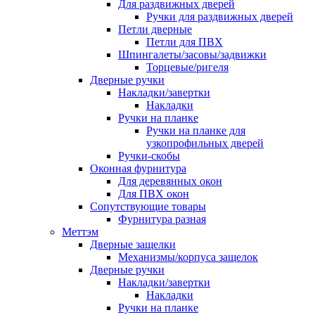
Для раздвижных дверей
Ручки для раздвижных дверей
Петли дверные
Петли для ПВХ
Шпингалеты/засовы/задвижки
Торцевые/ригеля
Дверные ручки
Накладки/завертки
Накладки
Ручки на планке
Ручки на планке для
узкопрофильных дверей
Ручки-скобы
Оконная фурнитура
Для деревянных окон
Для ПВХ окон
Сопутствующие товары
Фурнитура разная
Меттэм
Дверные защелки
Механизмы/корпуса защелок
Дверные ручки
Накладки/завертки
Накладки
Ручки на планке