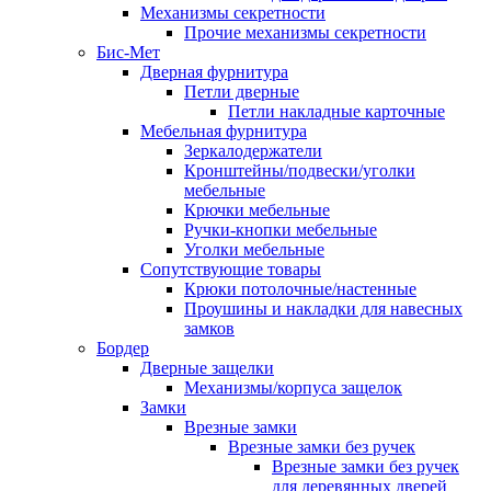
Механизмы секретности
Прочие механизмы секретности
Бис-Мет
Дверная фурнитура
Петли дверные
Петли накладные карточные
Мебельная фурнитура
Зеркалодержатели
Кронштейны/подвески/уголки
мебельные
Крючки мебельные
Ручки-кнопки мебельные
Уголки мебельные
Сопутствующие товары
Крюки потолочные/настенные
Проушины и накладки для навесных
замков
Бордер
Дверные защелки
Механизмы/корпуса защелок
Замки
Врезные замки
Врезные замки без ручек
Врезные замки без ручек
для деревянных дверей