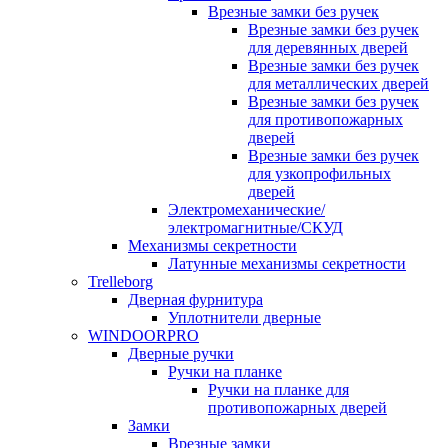
Врезные замки без ручек
Врезные замки без ручек
для деревянных дверей
Врезные замки без ручек
для металлических дверей
Врезные замки без ручек
для противопожарных
дверей
Врезные замки без ручек
для узкопрофильных
дверей
Электромеханические/
электромагнитные/СКУД
Механизмы секретности
Латунные механизмы секретности
Trelleborg
Дверная фурнитура
Уплотнители дверные
WINDOORPRO
Дверные ручки
Ручки на планке
Ручки на планке для
противопожарных дверей
Замки
Врезные замки