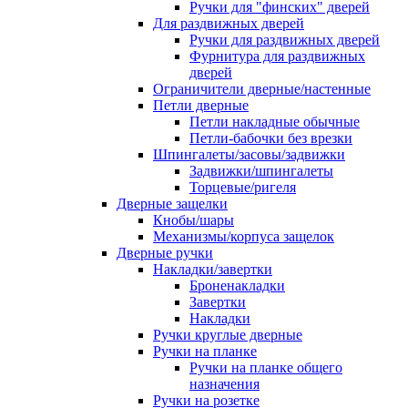
Ручки для "финских" дверей
Для раздвижных дверей
Ручки для раздвижных дверей
Фурнитура для раздвижных
дверей
Ограничители дверные/настенные
Петли дверные
Петли накладные обычные
Петли-бабочки без врезки
Шпингалеты/засовы/задвижки
Задвижки/шпингалеты
Торцевые/ригеля
Дверные защелки
Кнобы/шары
Механизмы/корпуса защелок
Дверные ручки
Накладки/завертки
Броненакладки
Завертки
Накладки
Ручки круглые дверные
Ручки на планке
Ручки на планке общего
назначения
Ручки на розетке