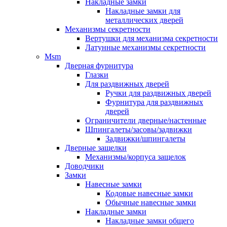
Накладные замки
Накладные замки для
металлических дверей
Механизмы секретности
Вертушки для механизма секретности
Латунные механизмы секретности
Msm
Дверная фурнитура
Глазки
Для раздвижных дверей
Ручки для раздвижных дверей
Фурнитура для раздвижных
дверей
Ограничители дверные/настенные
Шпингалеты/засовы/задвижки
Задвижки/шпингалеты
Дверные защелки
Механизмы/корпуса защелок
Доводчики
Замки
Навесные замки
Кодовые навесные замки
Обычные навесные замки
Накладные замки
Накладные замки общего