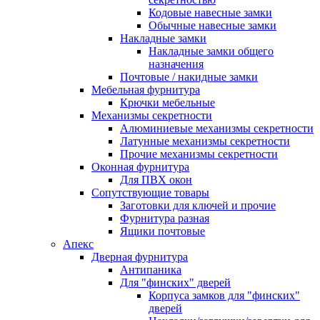
Кодовые навесные замки
Обычные навесные замки
Накладные замки
Накладные замки общего
назначения
Почтовые / накидные замки
Мебельная фурнитура
Крючки мебельные
Механизмы секретности
Алюминиевые механизмы секретности
Латунные механизмы секретности
Прочие механизмы секретности
Оконная фурнитура
Для ПВХ окон
Сопутствующие товары
Заготовки для ключей и прочие
Фурнитура разная
Ящики почтовые
Апекс
Дверная фурнитура
Антипаника
Для "финских" дверей
Корпуса замков для "финских"
дверей