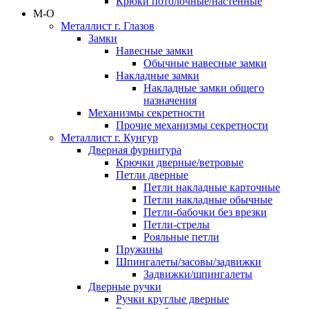
Крюки потолочные/настенные
М-О
Металлист г. Глазов
Замки
Навесные замки
Обычные навесные замки
Накладные замки
Накладные замки общего
назначения
Механизмы секретности
Прочие механизмы секретности
Металлист г. Кунгур
Дверная фурнитура
Крючки дверные/ветровые
Петли дверные
Петли накладные карточные
Петли накладные обычные
Петли-бабочки без врезки
Петли-стрелы
Рояльные петли
Пружины
Шпингалеты/засовы/задвижки
Задвижки/шпингалеты
Дверные ручки
Ручки круглые дверные