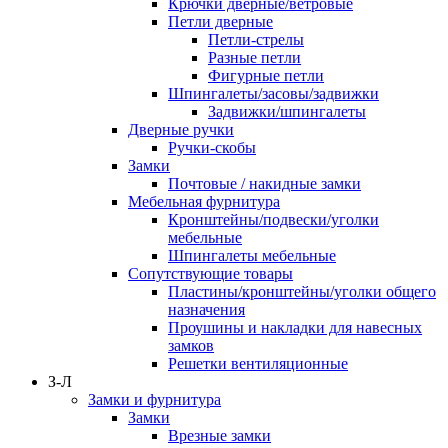
Крючки дверные/ветровые
Петли дверные
Петли-стрелы
Разные петли
Фигурные петли
Шпингалеты/засовы/задвижки
Задвижки/шпингалеты
Дверные ручки
Ручки-скобы
Замки
Почтовые / накидные замки
Мебельная фурнитура
Кронштейны/подвески/уголки
мебельные
Шпингалеты мебельные
Сопутствующие товары
Пластины/кронштейны/уголки общего
назначения
Проушины и накладки для навесных
замков
Решетки вентиляционные
З-Л
Замки и фурнитура
Замки
Врезные замки