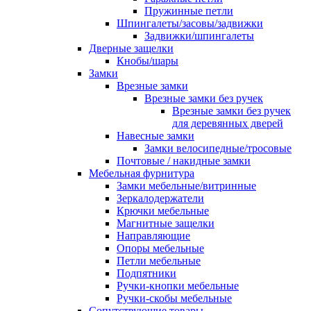
Пружинные петли
Шпингалеты/засовы/задвижки
Задвижки/шпингалеты
Дверные защелки
Кнобы/шары
Замки
Врезные замки
Врезные замки без ручек
Врезные замки без ручек
для деревянных дверей
Навесные замки
Замки велосипедные/тросовые
Почтовые / накидные замки
Мебельная фурнитура
Замки мебельные/витринные
Зеркалодержатели
Крючки мебельные
Магнитные защелки
Направляющие
Опоры мебельные
Петли мебельные
Подпятники
Ручки-кнопки мебельные
Ручки-скобы мебельные
Сопутствующие товары