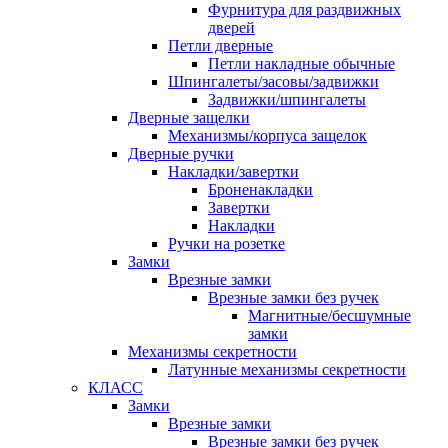
Фурнитура для раздвижных
дверей
Петли дверные
Петли накладные обычные
Шпингалеты/засовы/задвижки
Задвижки/шпингалеты
Дверные защелки
Механизмы/корпуса защелок
Дверные ручки
Накладки/завертки
Броненакладки
Завертки
Накладки
Ручки на розетке
Замки
Врезные замки
Врезные замки без ручек
Магнитные/бесшумные
замки
Механизмы секретности
Латунные механизмы секретности
КЛАСС
Замки
Врезные замки
Врезные замки без ручек