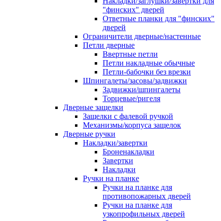
Накладки/заглушки/завертки для
"финских" дверей
Ответные планки для "финских"
дверей
Ограничители дверные/настенные
Петли дверные
Ввертные петли
Петли накладные обычные
Петли-бабочки без врезки
Шпингалеты/засовы/задвижки
Задвижки/шпингалеты
Торцевые/ригеля
Дверные защелки
Защелки с фалевой ручкой
Механизмы/корпуса защелок
Дверные ручки
Накладки/завертки
Броненакладки
Завертки
Накладки
Ручки на планке
Ручки на планке для
противопожарных дверей
Ручки на планке для
узкопрофильных дверей