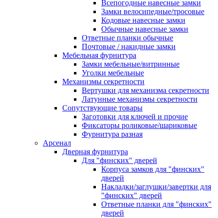
Всепогодные навесные замки
Замки велосипедные/тросовые
Кодовые навесные замки
Обычные навесные замки
Ответные планки обычные
Почтовые / накидные замки
Мебельная фурнитура
Замки мебельные/витринные
Уголки мебельные
Механизмы секретности
Вертушки для механизма секретности
Латунные механизмы секретности
Сопутствующие товары
Заготовки для ключей и прочие
Фиксаторы роликовые/шариковые
Фурнитура разная
Арсенал
Дверная фурнитура
Для "финских" дверей
Корпуса замков для "финских"
дверей
Накладки/заглушки/завертки для
"финских" дверей
Ответные планки для "финских"
дверей