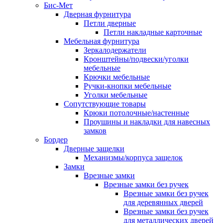
Бис-Мет
Дверная фурнитура
Петли дверные
Петли накладные карточные
Мебельная фурнитура
Зеркалодержатели
Кронштейны/подвески/уголки
мебельные
Крючки мебельные
Ручки-кнопки мебельные
Уголки мебельные
Сопутствующие товары
Крюки потолочные/настенные
Проушины и накладки для навесных
замков
Бордер
Дверные защелки
Механизмы/корпуса защелок
Замки
Врезные замки
Врезные замки без ручек
Врезные замки без ручек
для деревянных дверей
Врезные замки без ручек
для металлических дверей