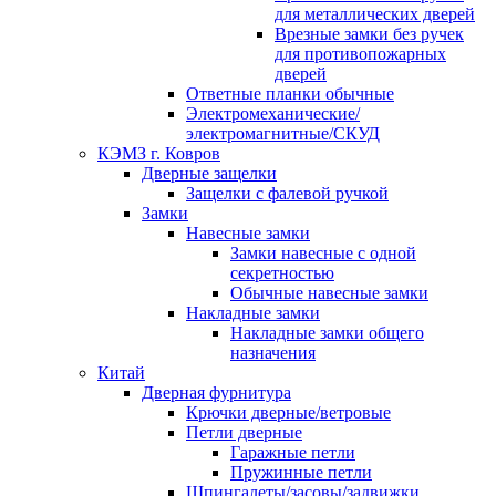
для металлических дверей
Врезные замки без ручек
для противопожарных
дверей
Ответные планки обычные
Электромеханические/
электромагнитные/СКУД
КЭМЗ г. Ковров
Дверные защелки
Защелки с фалевой ручкой
Замки
Навесные замки
Замки навесные с одной
секретностью
Обычные навесные замки
Накладные замки
Накладные замки общего
назначения
Китай
Дверная фурнитура
Крючки дверные/ветровые
Петли дверные
Гаражные петли
Пружинные петли
Шпингалеты/засовы/задвижки