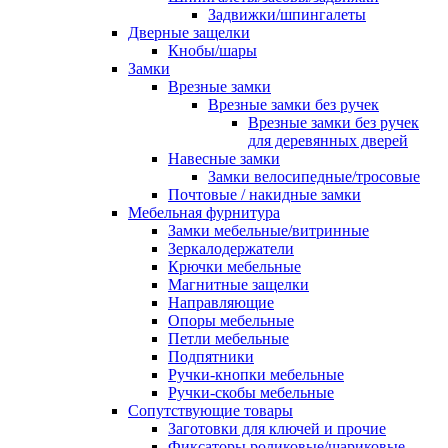
Задвижки/шпингалеты
Дверные защелки
Кнобы/шары
Замки
Врезные замки
Врезные замки без ручек
Врезные замки без ручек
для деревянных дверей
Навесные замки
Замки велосипедные/тросовые
Почтовые / накидные замки
Мебельная фурнитура
Замки мебельные/витринные
Зеркалодержатели
Крючки мебельные
Магнитные защелки
Направляющие
Опоры мебельные
Петли мебельные
Подпятники
Ручки-кнопки мебельные
Ручки-скобы мебельные
Сопутствующие товары
Заготовки для ключей и прочие
Фиксаторы роликовые/шариковые