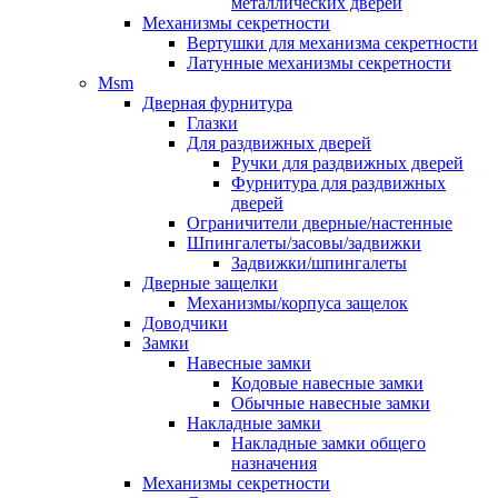
металлических дверей
Механизмы секретности
Вертушки для механизма секретности
Латунные механизмы секретности
Msm
Дверная фурнитура
Глазки
Для раздвижных дверей
Ручки для раздвижных дверей
Фурнитура для раздвижных
дверей
Ограничители дверные/настенные
Шпингалеты/засовы/задвижки
Задвижки/шпингалеты
Дверные защелки
Механизмы/корпуса защелок
Доводчики
Замки
Навесные замки
Кодовые навесные замки
Обычные навесные замки
Накладные замки
Накладные замки общего
назначения
Механизмы секретности