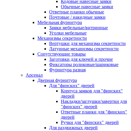
Кодовые навесные замки
Обычные навесные замки
Ответные планки обычные
Почтовые / накидные замки
Мебельная фурнитура
Замки мебельные/витринные
Уголки мебельные
Механизмы секретности
Вертушки для механизма секретности
Латунные механизмы секретности
Сопутствующие товары
Заготовки для ключей и прочие
Фиксаторы роликовые/шариковые
Фурнитура разная
Арсенал
Дверная фурнитура
Для "финских" дверей
Корпуса замков для "финских"
дверей
Накладки/заглушки/завертки для
"финских" дверей
Ответные планки для "финских"
дверей
Ручки для "финских" дверей
Для раздвижных дверей