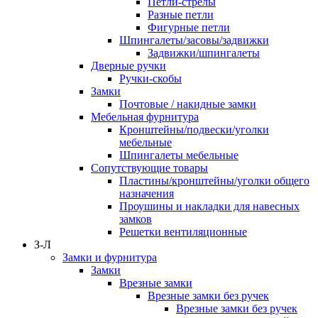
Петли-стрелы
Разные петли
Фигурные петли
Шпингалеты/засовы/задвижки
Задвижки/шпингалеты
Дверные ручки
Ручки-скобы
Замки
Почтовые / накидные замки
Мебельная фурнитура
Кронштейны/подвески/уголки
мебельные
Шпингалеты мебельные
Сопутствующие товары
Пластины/кронштейны/уголки общего
назначения
Проушины и накладки для навесных
замков
Решетки вентиляционные
З-Л
Замки и фурнитура
Замки
Врезные замки
Врезные замки без ручек
Врезные замки без ручек