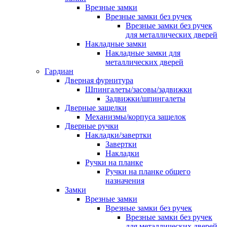
Врезные замки
Врезные замки без ручек
Врезные замки без ручек
для металлических дверей
Накладные замки
Накладные замки для
металлических дверей
Гардиан
Дверная фурнитура
Шпингалеты/засовы/задвижки
Задвижки/шпингалеты
Дверные защелки
Механизмы/корпуса защелок
Дверные ручки
Накладки/завертки
Завертки
Накладки
Ручки на планке
Ручки на планке общего
назначения
Замки
Врезные замки
Врезные замки без ручек
Врезные замки без ручек
для металлических дверей