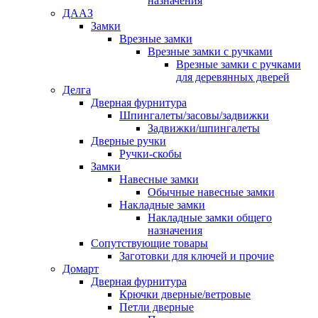
назначения
ДААЗ
Замки
Врезные замки
Врезные замки с ручками
Врезные замки с ручками
для деревянных дверей
Делга
Дверная фурнитура
Шпингалеты/засовы/задвижки
Задвижки/шпингалеты
Дверные ручки
Ручки-скобы
Замки
Навесные замки
Обычные навесные замки
Накладные замки
Накладные замки общего
назначения
Сопутствующие товары
Заготовки для ключей и прочие
Домарт
Дверная фурнитура
Крючки дверные/ветровые
Петли дверные