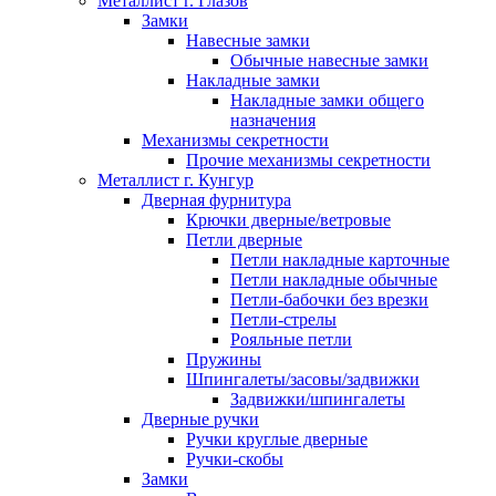
Металлист г. Глазов
Замки
Навесные замки
Обычные навесные замки
Накладные замки
Накладные замки общего
назначения
Механизмы секретности
Прочие механизмы секретности
Металлист г. Кунгур
Дверная фурнитура
Крючки дверные/ветровые
Петли дверные
Петли накладные карточные
Петли накладные обычные
Петли-бабочки без врезки
Петли-стрелы
Рояльные петли
Пружины
Шпингалеты/засовы/задвижки
Задвижки/шпингалеты
Дверные ручки
Ручки круглые дверные
Ручки-скобы
Замки