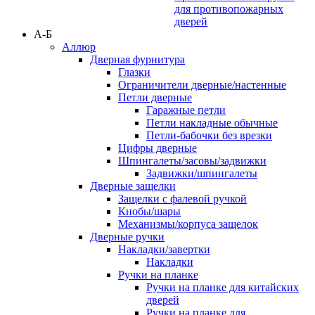
для противопожарных
дверей
А-Б
Аллюр
Дверная фурнитура
Глазки
Ограничители дверные/настенные
Петли дверные
Гаражные петли
Петли накладные обычные
Петли-бабочки без врезки
Цифры дверные
Шпингалеты/засовы/задвижки
Задвижки/шпингалеты
Дверные защелки
Защелки с фалевой ручкой
Кнобы/шары
Механизмы/корпуса защелок
Дверные ручки
Накладки/завертки
Накладки
Ручки на планке
Ручки на планке для китайских
дверей
Ручки на планке для