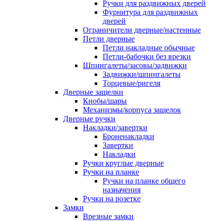
Ручки для раздвижных дверей
Фурнитура для раздвижных
дверей
Ограничители дверные/настенные
Петли дверные
Петли накладные обычные
Петли-бабочки без врезки
Шпингалеты/засовы/задвижки
Задвижки/шпингалеты
Торцевые/ригеля
Дверные защелки
Кнобы/шары
Механизмы/корпуса защелок
Дверные ручки
Накладки/завертки
Броненакладки
Завертки
Накладки
Ручки круглые дверные
Ручки на планке
Ручки на планке общего
назначения
Ручки на розетке
Замки
Врезные замки