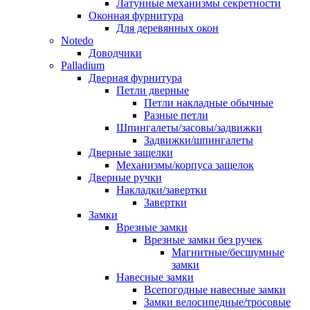
Латунные механизмы секретности
Оконная фурнитура
Для деревянных окон
Notedo
Доводчики
Palladium
Дверная фурнитура
Петли дверные
Петли накладные обычные
Разные петли
Шпингалеты/засовы/задвижки
Задвижки/шпингалеты
Дверные защелки
Механизмы/корпуса защелок
Дверные ручки
Накладки/завертки
Завертки
Замки
Врезные замки
Врезные замки без ручек
Магнитные/бесшумные
замки
Навесные замки
Всепогодные навесные замки
Замки велосипедные/тросовые