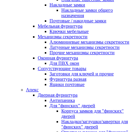
Накладные замки
Накладные замки общего
назначения
Почтовые / накидные замки
Мебельная фурнитура
Крючки мебельные
Механизмы секретности
Алюминиевые механизмы секретности
Латунные механизмы секретности
Прочие механизмы секретности
Оконная фурнитура
Для ПВХ окон
Сопутствующие товары
Заготовки для ключей и прочие
Фурнитура разная
Ящики почтовые
Апекс
Дверная фурнитура
Антипаника
Для "финских" дверей
Корпуса замков для "финских"
дверей
Накладки/заглушки/завертки для
"финских" дверей