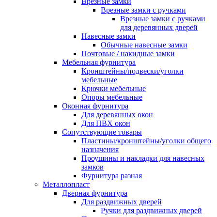
Врезные замки
Врезные замки с ручками
Врезные замки с ручками
для деревянных дверей
Навесные замки
Обычные навесные замки
Почтовые / накидные замки
Мебельная фурнитура
Кронштейны/подвески/уголки
мебельные
Крючки мебельные
Опоры мебельные
Оконная фурнитура
Для деревянных окон
Для ПВХ окон
Сопутствующие товары
Пластины/кронштейны/уголки общего
назначения
Проушины и накладки для навесных
замков
Фурнитура разная
Металлопласт
Дверная фурнитура
Для раздвижных дверей
Ручки для раздвижных дверей