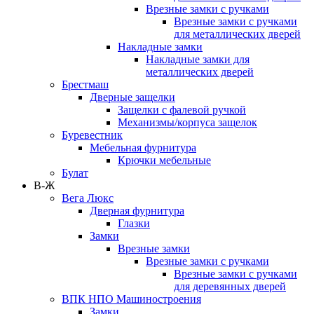
Врезные замки с ручками
Врезные замки с ручками
для металлических дверей
Накладные замки
Накладные замки для
металлических дверей
Брестмаш
Дверные защелки
Защелки с фалевой ручкой
Механизмы/корпуса защелок
Буревестник
Мебельная фурнитура
Крючки мебельные
Булат
В-Ж
Вега Люкс
Дверная фурнитура
Глазки
Замки
Врезные замки
Врезные замки с ручками
Врезные замки с ручками
для деревянных дверей
ВПК НПО Машиностроения
Замки