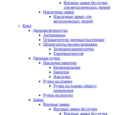
Врезные замки без ручек
для металлических дверей
Накладные замки
Накладные замки для
металлических дверей
Крит
Дверная фурнитура
Антипаника
Ограничители дверные/настенные
Шпингалеты/засовы/задвижки
Задвижки/шпингалеты
Торцевые/ригеля
Дверные ручки
Накладки/завертки
Броненакладки
Завертки
Накладки
Ручки на планке
Ручки на планке общего
назначения
Ручки на розетке
Замки
Врезные замки
Врезные замки без ручек
Врезные замки без ручек