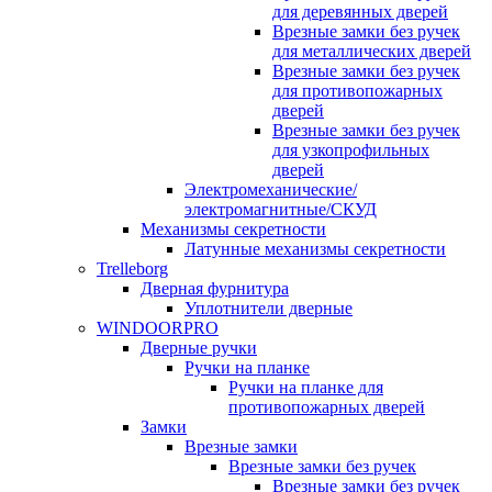
для деревянных дверей
Врезные замки без ручек
для металлических дверей
Врезные замки без ручек
для противопожарных
дверей
Врезные замки без ручек
для узкопрофильных
дверей
Электромеханические/
электромагнитные/СКУД
Механизмы секретности
Латунные механизмы секретности
Trelleborg
Дверная фурнитура
Уплотнители дверные
WINDOORPRO
Дверные ручки
Ручки на планке
Ручки на планке для
противопожарных дверей
Замки
Врезные замки
Врезные замки без ручек
Врезные замки без ручек