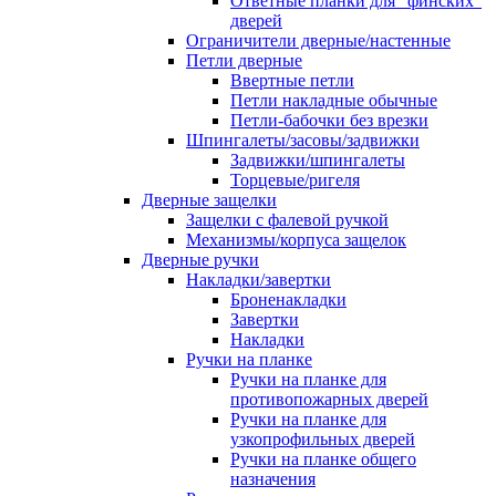
Ответные планки для "финских"
дверей
Ограничители дверные/настенные
Петли дверные
Ввертные петли
Петли накладные обычные
Петли-бабочки без врезки
Шпингалеты/засовы/задвижки
Задвижки/шпингалеты
Торцевые/ригеля
Дверные защелки
Защелки с фалевой ручкой
Механизмы/корпуса защелок
Дверные ручки
Накладки/завертки
Броненакладки
Завертки
Накладки
Ручки на планке
Ручки на планке для
противопожарных дверей
Ручки на планке для
узкопрофильных дверей
Ручки на планке общего
назначения