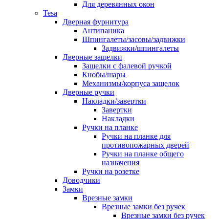
Для деревянных окон
Tesa
Дверная фурнитура
Антипаника
Шпингалеты/засовы/задвижки
Задвижки/шпингалеты
Дверные защелки
Защелки с фалевой ручкой
Кнобы/шары
Механизмы/корпуса защелок
Дверные ручки
Накладки/завертки
Завертки
Накладки
Ручки на планке
Ручки на планке для
противопожарных дверей
Ручки на планке общего
назначения
Ручки на розетке
Доводчики
Замки
Врезные замки
Врезные замки без ручек
Врезные замки без ручек