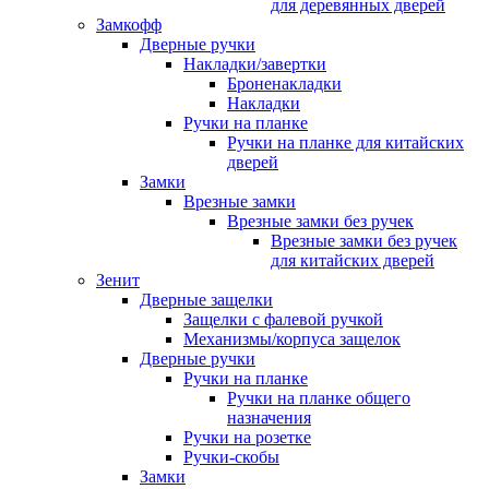
для деревянных дверей
Замкофф
Дверные ручки
Накладки/завертки
Броненакладки
Накладки
Ручки на планке
Ручки на планке для китайских
дверей
Замки
Врезные замки
Врезные замки без ручек
Врезные замки без ручек
для китайских дверей
Зенит
Дверные защелки
Защелки с фалевой ручкой
Механизмы/корпуса защелок
Дверные ручки
Ручки на планке
Ручки на планке общего
назначения
Ручки на розетке
Ручки-скобы
Замки