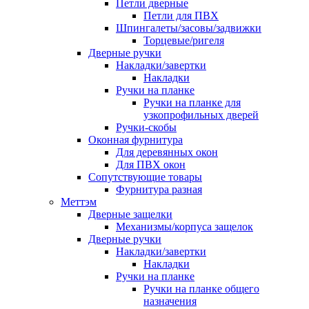
Петли дверные
Петли для ПВХ
Шпингалеты/засовы/задвижки
Торцевые/ригеля
Дверные ручки
Накладки/завертки
Накладки
Ручки на планке
Ручки на планке для
узкопрофильных дверей
Ручки-скобы
Оконная фурнитура
Для деревянных окон
Для ПВХ окон
Сопутствующие товары
Фурнитура разная
Меттэм
Дверные защелки
Механизмы/корпуса защелок
Дверные ручки
Накладки/завертки
Накладки
Ручки на планке
Ручки на планке общего
назначения