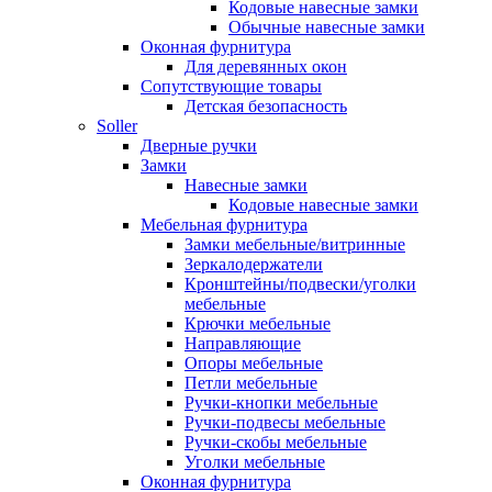
Кодовые навесные замки
Обычные навесные замки
Оконная фурнитура
Для деревянных окон
Сопутствующие товары
Детская безопасность
Soller
Дверные ручки
Замки
Навесные замки
Кодовые навесные замки
Мебельная фурнитура
Замки мебельные/витринные
Зеркалодержатели
Кронштейны/подвески/уголки
мебельные
Крючки мебельные
Направляющие
Опоры мебельные
Петли мебельные
Ручки-кнопки мебельные
Ручки-подвесы мебельные
Ручки-скобы мебельные
Уголки мебельные
Оконная фурнитура