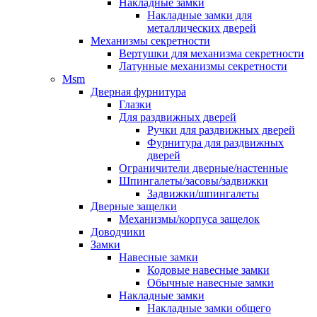
Накладные замки
Накладные замки для
металлических дверей
Механизмы секретности
Вертушки для механизма секретности
Латунные механизмы секретности
Msm
Дверная фурнитура
Глазки
Для раздвижных дверей
Ручки для раздвижных дверей
Фурнитура для раздвижных
дверей
Ограничители дверные/настенные
Шпингалеты/засовы/задвижки
Задвижки/шпингалеты
Дверные защелки
Механизмы/корпуса защелок
Доводчики
Замки
Навесные замки
Кодовые навесные замки
Обычные навесные замки
Накладные замки
Накладные замки общего