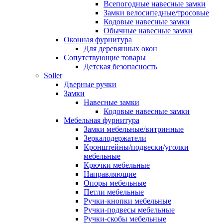
Всепогодные навесные замки
Замки велосипедные/тросовые
Кодовые навесные замки
Обычные навесные замки
Оконная фурнитура
Для деревянных окон
Сопутствующие товары
Детская безопасность
Soller
Дверные ручки
Замки
Навесные замки
Кодовые навесные замки
Мебельная фурнитура
Замки мебельные/витринные
Зеркалодержатели
Кронштейны/подвески/уголки
мебельные
Крючки мебельные
Направляющие
Опоры мебельные
Петли мебельные
Ручки-кнопки мебельные
Ручки-подвесы мебельные
Ручки-скобы мебельные