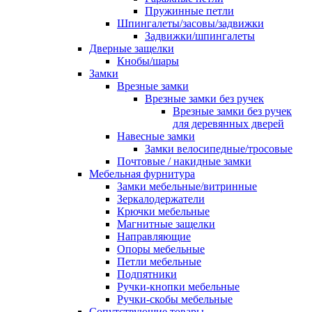
Пружинные петли
Шпингалеты/засовы/задвижки
Задвижки/шпингалеты
Дверные защелки
Кнобы/шары
Замки
Врезные замки
Врезные замки без ручек
Врезные замки без ручек
для деревянных дверей
Навесные замки
Замки велосипедные/тросовые
Почтовые / накидные замки
Мебельная фурнитура
Замки мебельные/витринные
Зеркалодержатели
Крючки мебельные
Магнитные защелки
Направляющие
Опоры мебельные
Петли мебельные
Подпятники
Ручки-кнопки мебельные
Ручки-скобы мебельные
Сопутствующие товары