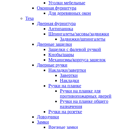
Уголки мебельные
Оконная фурнитура
Для деревянных окон
Tesa
Дверная фурнитура
Антипаника
Шпингалеты/засовы/задвижки
Задвижки/шпингалеты
Дверные защелки
Защелки с фалевой ручкой
Кнобы/шары
Механизмы/корпуса защелок
Дверные ручки
Накладки/завертки
Завертки
Накладки
Ручки на планке
Ручки на планке для
противопожарных дверей
Ручки на планке общего
назначения
Ручки на розетке
Доводчики
Замки
Врезные замки