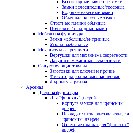
Всепогодные навесные замки
Замки велосипедные/тросовые
Кодовые навесные замки
Обычные навесные замки
Ответные планки обычные
Почтовые / накидные замки
Мебельная фурнитура
Замки мебельные/витринные
Уголки мебельные
Механизмы секретности
Вертушки для механизма секретности
Латунные механизмы секретности
Сопутствующие товары
Заготовки для ключей и прочие
Фиксаторы роликовые/шариковые
Фурнитура разная
Арсенал
Дверная фурнитура
Для "финских" дверей
Корпуса замков для "финских"
дверей
Накладки/заглушки/завертки для
"финских" дверей
Ответные планки для "финских"
дверей