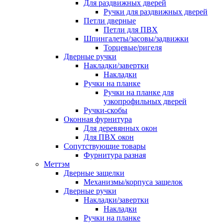
Для раздвижных дверей
Ручки для раздвижных дверей
Петли дверные
Петли для ПВХ
Шпингалеты/засовы/задвижки
Торцевые/ригеля
Дверные ручки
Накладки/завертки
Накладки
Ручки на планке
Ручки на планке для
узкопрофильных дверей
Ручки-скобы
Оконная фурнитура
Для деревянных окон
Для ПВХ окон
Сопутствующие товары
Фурнитура разная
Меттэм
Дверные защелки
Механизмы/корпуса защелок
Дверные ручки
Накладки/завертки
Накладки
Ручки на планке