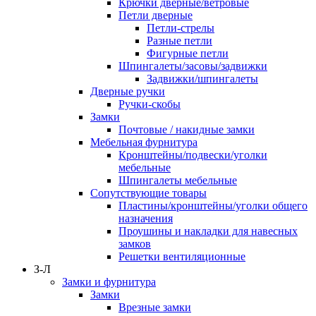
Крючки дверные/ветровые
Петли дверные
Петли-стрелы
Разные петли
Фигурные петли
Шпингалеты/засовы/задвижки
Задвижки/шпингалеты
Дверные ручки
Ручки-скобы
Замки
Почтовые / накидные замки
Мебельная фурнитура
Кронштейны/подвески/уголки
мебельные
Шпингалеты мебельные
Сопутствующие товары
Пластины/кронштейны/уголки общего
назначения
Проушины и накладки для навесных
замков
Решетки вентиляционные
З-Л
Замки и фурнитура
Замки
Врезные замки