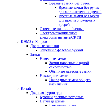
Врезные замки без ручек
Врезные замки без ручек
для металлических дверей
Врезные замки без ручек
для противопожарных
дверей
Ответные планки обычные
Электромеханические/
электромагнитные/СКУД
КЭМЗ г. Ковров
Дверные защелки
Защелки с фалевой ручкой
Замки
Навесные замки
Замки навесные с одной
секретностью
Обычные навесные замки
Накладные замки
Накладные замки общего
назначения
Китай
Дверная фурнитура
Крючки дверные/ветровые
Петли дверные
Гаражные петли