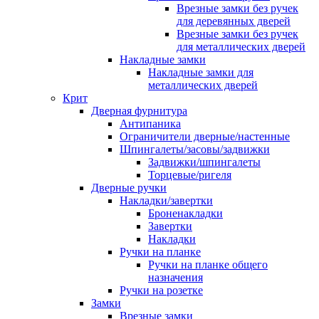
Врезные замки без ручек
для деревянных дверей
Врезные замки без ручек
для металлических дверей
Накладные замки
Накладные замки для
металлических дверей
Крит
Дверная фурнитура
Антипаника
Ограничители дверные/настенные
Шпингалеты/засовы/задвижки
Задвижки/шпингалеты
Торцевые/ригеля
Дверные ручки
Накладки/завертки
Броненакладки
Завертки
Накладки
Ручки на планке
Ручки на планке общего
назначения
Ручки на розетке
Замки
Врезные замки