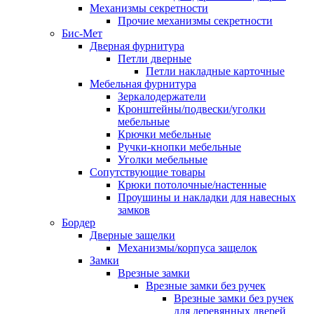
Механизмы секретности
Прочие механизмы секретности
Бис-Мет
Дверная фурнитура
Петли дверные
Петли накладные карточные
Мебельная фурнитура
Зеркалодержатели
Кронштейны/подвески/уголки
мебельные
Крючки мебельные
Ручки-кнопки мебельные
Уголки мебельные
Сопутствующие товары
Крюки потолочные/настенные
Проушины и накладки для навесных
замков
Бордер
Дверные защелки
Механизмы/корпуса защелок
Замки
Врезные замки
Врезные замки без ручек
Врезные замки без ручек
для деревянных дверей