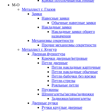
Крюки потолочные/настенные
М-О
Металлист г. Глазов
Замки
Навесные замки
Обычные навесные замки
Накладные замки
Накладные замки общего
назначения
Механизмы секретности
Прочие механизмы секретности
Металлист г. Кунгур
Дверная фурнитура
Крючки дверные/ветровые
Петли дверные
Петли накладные карточные
Петли накладные обычные
Петли-бабочки без врезки
Петли-стрелы
Рояльные петли
Пружины
Шпингалеты/засовы/задвижки
Задвижки/шпингалеты
Дверные ручки
Ручки круглые дверные