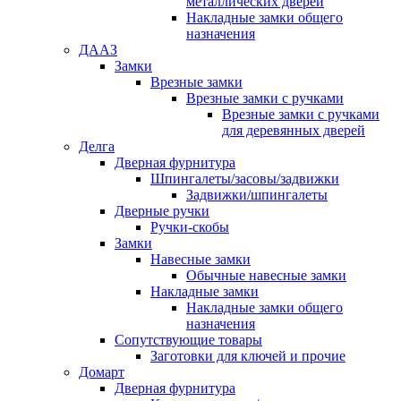
металлических дверей
Накладные замки общего
назначения
ДААЗ
Замки
Врезные замки
Врезные замки с ручками
Врезные замки с ручками
для деревянных дверей
Делга
Дверная фурнитура
Шпингалеты/засовы/задвижки
Задвижки/шпингалеты
Дверные ручки
Ручки-скобы
Замки
Навесные замки
Обычные навесные замки
Накладные замки
Накладные замки общего
назначения
Сопутствующие товары
Заготовки для ключей и прочие
Домарт
Дверная фурнитура