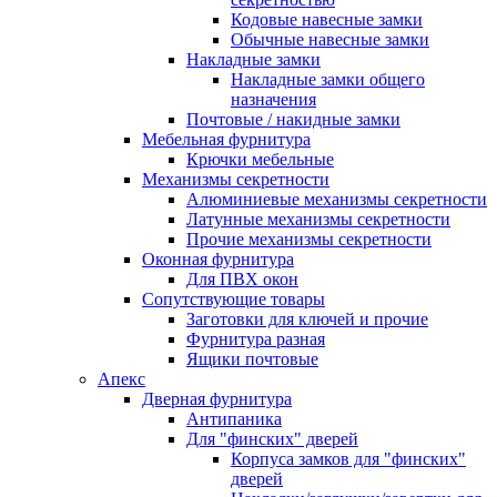
Кодовые навесные замки
Обычные навесные замки
Накладные замки
Накладные замки общего
назначения
Почтовые / накидные замки
Мебельная фурнитура
Крючки мебельные
Механизмы секретности
Алюминиевые механизмы секретности
Латунные механизмы секретности
Прочие механизмы секретности
Оконная фурнитура
Для ПВХ окон
Сопутствующие товары
Заготовки для ключей и прочие
Фурнитура разная
Ящики почтовые
Апекс
Дверная фурнитура
Антипаника
Для "финских" дверей
Корпуса замков для "финских"
дверей