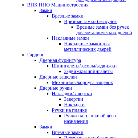
ВПК НПО Машиностроения
Замки
Врезные замки
Врезные замки без ручек
Врезные замки без ручек
для металлических дверей
Накладные замки
Накладные замки для
металлических дверей
Гардиан
Дверная фурнитура
Шпингалеты/засовы/задвижки
Задвижки/шпингалеты
Дверные защелки
Механизмы/корпуса защелок
Дверные ручки
Накладки/завертки
Завертки
Накладки
Ручки на планке
Ручки на планке общего
назначения
Замки
Врезные замки
Врезные замки без ручек