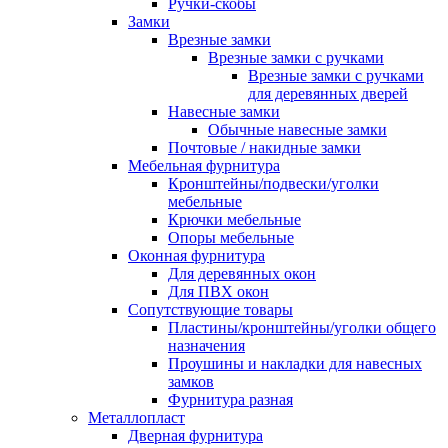
Ручки-скобы
Замки
Врезные замки
Врезные замки с ручками
Врезные замки с ручками
для деревянных дверей
Навесные замки
Обычные навесные замки
Почтовые / накидные замки
Мебельная фурнитура
Кронштейны/подвески/уголки
мебельные
Крючки мебельные
Опоры мебельные
Оконная фурнитура
Для деревянных окон
Для ПВХ окон
Сопутствующие товары
Пластины/кронштейны/уголки общего
назначения
Проушины и накладки для навесных
замков
Фурнитура разная
Металлопласт
Дверная фурнитура