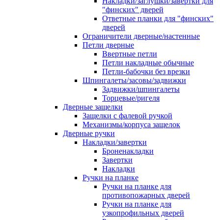
Накладки/заглушки/завертки для
"финских" дверей
Ответные планки для "финских"
дверей
Ограничители дверные/настенные
Петли дверные
Ввертные петли
Петли накладные обычные
Петли-бабочки без врезки
Шпингалеты/засовы/задвижки
Задвижки/шпингалеты
Торцевые/ригеля
Дверные защелки
Защелки с фалевой ручкой
Механизмы/корпуса защелок
Дверные ручки
Накладки/завертки
Броненакладки
Завертки
Накладки
Ручки на планке
Ручки на планке для
противопожарных дверей
Ручки на планке для
узкопрофильных дверей