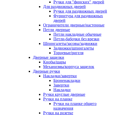
Ручки для "финских" дверей
Для раздвижных дверей
Ручки для раздвижных дверей
Фурнитура для раздвижных
дверей
Ограничители дверные/настенные
Петли дверные
Петли накладные обычные
Петли-бабочки без врезки
Шпингалеты/засовы/задвижки
Задвижки/шпингалеты
Торцевые/ригеля
Дверные защелки
Кнобы/шары
Механизмы/корпуса защелок
Дверные ручки
Накладки/завертки
Броненакладки
Завертки
Накладки
Ручки круглые дверные
Ручки на планке
Ручки на планке общего
назначения
Ручки на розетке