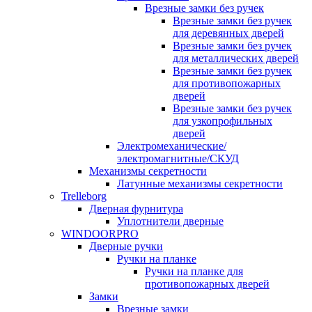
Врезные замки без ручек
Врезные замки без ручек
для деревянных дверей
Врезные замки без ручек
для металлических дверей
Врезные замки без ручек
для противопожарных
дверей
Врезные замки без ручек
для узкопрофильных
дверей
Электромеханические/
электромагнитные/СКУД
Механизмы секретности
Латунные механизмы секретности
Trelleborg
Дверная фурнитура
Уплотнители дверные
WINDOORPRO
Дверные ручки
Ручки на планке
Ручки на планке для
противопожарных дверей
Замки
Врезные замки