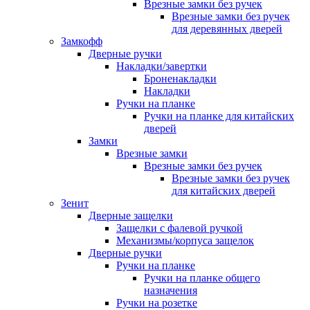
Врезные замки без ручек
Врезные замки без ручек
для деревянных дверей
Замкофф
Дверные ручки
Накладки/завертки
Броненакладки
Накладки
Ручки на планке
Ручки на планке для китайских
дверей
Замки
Врезные замки
Врезные замки без ручек
Врезные замки без ручек
для китайских дверей
Зенит
Дверные защелки
Защелки с фалевой ручкой
Механизмы/корпуса защелок
Дверные ручки
Ручки на планке
Ручки на планке общего
назначения
Ручки на розетке