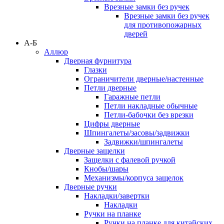
Врезные замки без ручек
Врезные замки без ручек
для противопожарных
дверей
А-Б
Аллюр
Дверная фурнитура
Глазки
Ограничители дверные/настенные
Петли дверные
Гаражные петли
Петли накладные обычные
Петли-бабочки без врезки
Цифры дверные
Шпингалеты/засовы/задвижки
Задвижки/шпингалеты
Дверные защелки
Защелки с фалевой ручкой
Кнобы/шары
Механизмы/корпуса защелок
Дверные ручки
Накладки/завертки
Накладки
Ручки на планке
Ручки на планке для китайских