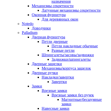
назначения
Механизмы секретности
Латунные механизмы секретности
Оконная фурнитура
Для деревянных окон
Notedo
Доводчики
Palladium
Дверная фурнитура
Петли дверные
Петли накладные обычные
Разные петли
Шпингалеты/засовы/задвижки
Задвижки/шпингалеты
Дверные защелки
Механизмы/корпуса защелок
Дверные ручки
Накладки/завертки
Завертки
Замки
Врезные замки
Врезные замки без ручек
Магнитные/бесшумные
замки
Навесные замки