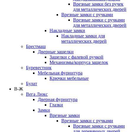
Врезные замки без ручек
для металлических дверей
Врезные замки с ручками
Врезные замки с ручками
для металлических дверей
Накладные замки
Накладные замки для
металлических дверей
Брестмаш
Дверные защелки
Защелки с фалевой ручкой
Механизмы/корпуса защелок
Буревестник
Мебельная фурнитура
Крючки мебельные
Булат
В-Ж
Вега Люкс
Дверная фурнитура
Глазки
Замки
Врезные замки
Врезные замки с ручками
Врезные замки с ручками
для деревянных дверей