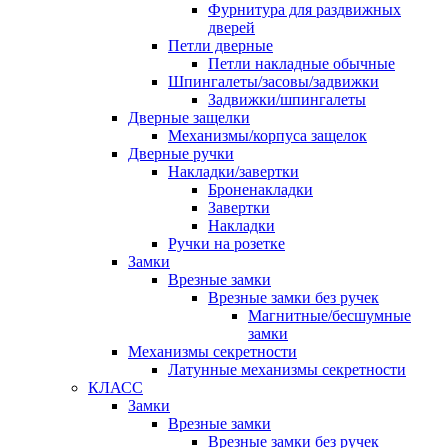
Фурнитура для раздвижных
дверей
Петли дверные
Петли накладные обычные
Шпингалеты/засовы/задвижки
Задвижки/шпингалеты
Дверные защелки
Механизмы/корпуса защелок
Дверные ручки
Накладки/завертки
Броненакладки
Завертки
Накладки
Ручки на розетке
Замки
Врезные замки
Врезные замки без ручек
Магнитные/бесшумные
замки
Механизмы секретности
Латунные механизмы секретности
КЛАСС
Замки
Врезные замки
Врезные замки без ручек