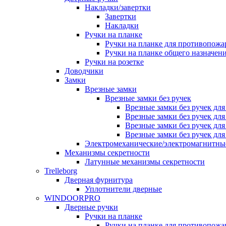
Накладки/завертки
Завертки
Накладки
Ручки на планке
Ручки на планке для противопожа
Ручки на планке общего назначен
Ручки на розетке
Доводчики
Замки
Врезные замки
Врезные замки без ручек
Врезные замки без ручек дл
Врезные замки без ручек дл
Врезные замки без ручек дл
Врезные замки без ручек дл
Электромеханические/электромагнитн
Механизмы секретности
Латунные механизмы секретности
Trelleborg
Дверная фурнитура
Уплотнители дверные
WINDOORPRO
Дверные ручки
Ручки на планке
Ручки на планке для противопожа