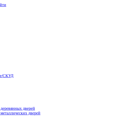
йти
ые/СКУД
я деревянных дверей
я металлических дверей