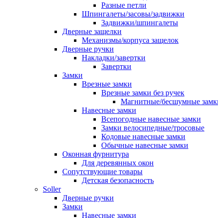
Разные петли
Шпингалеты/засовы/задвижки
Задвижки/шпингалеты
Дверные защелки
Механизмы/корпуса защелок
Дверные ручки
Накладки/завертки
Завертки
Замки
Врезные замки
Врезные замки без ручек
Магнитные/бесшумные замк
Навесные замки
Всепогодные навесные замки
Замки велосипедные/тросовые
Кодовые навесные замки
Обычные навесные замки
Оконная фурнитура
Для деревянных окон
Сопутствующие товары
Детская безопасность
Soller
Дверные ручки
Замки
Навесные замки