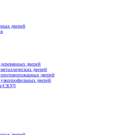
рных дверей
ия
я деревянных дверей
я металлических дверей
я противопожарных дверей
я узкопрофильных дверей
ые/СКУД
рных дверей