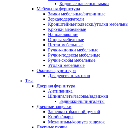
Кодовые навесные замки
Мебельная фурнитура
Замки мебельные/витринные
Зеркалодержатели
Кронштейны/подвески/уголки мебельн
Крючки мебельные
Направляющие
Опоры мебельные
Петли мебельные
Ручки-кнопки мебельные
Ручки-подвесы мебельные
Ручки-скобы мебельные
Уголки мебельные
Оконная фурнитура
Для деревянных окон
Tesa
Дверная фурнитура
Антипаника
Шпингалеты/засовы/задвижки
Задвижки/шпингалеты
Дверные защелки
Защелки с фалевой ручкой
Кнобы/шары
Механизмы/корпуса защелок
Дверные ручки