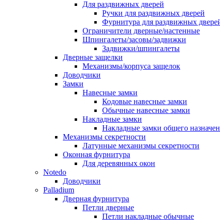
Для раздвижных дверей
Ручки для раздвижных дверей
Фурнитура для раздвижных двере
Ограничители дверные/настенные
Шпингалеты/засовы/задвижки
Задвижки/шпингалеты
Дверные защелки
Механизмы/корпуса защелок
Доводчики
Замки
Навесные замки
Кодовые навесные замки
Обычные навесные замки
Накладные замки
Накладные замки общего назначе
Механизмы секретности
Латунные механизмы секретности
Оконная фурнитура
Для деревянных окон
Notedo
Доводчики
Palladium
Дверная фурнитура
Петли дверные
Петли накладные обычные