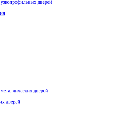
я узкопрофильных дверей
ния
я металлических дверей
их дверей