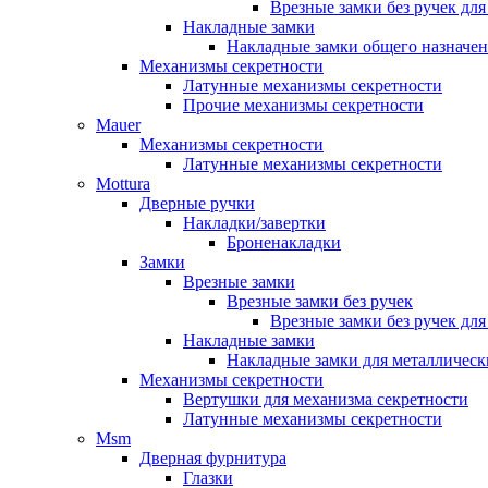
Врезные замки без ручек дл
Накладные замки
Накладные замки общего назначе
Механизмы секретности
Латунные механизмы секретности
Прочие механизмы секретности
Mauer
Механизмы секретности
Латунные механизмы секретности
Mottura
Дверные ручки
Накладки/завертки
Броненакладки
Замки
Врезные замки
Врезные замки без ручек
Врезные замки без ручек дл
Накладные замки
Накладные замки для металлическ
Механизмы секретности
Вертушки для механизма секретности
Латунные механизмы секретности
Msm
Дверная фурнитура
Глазки