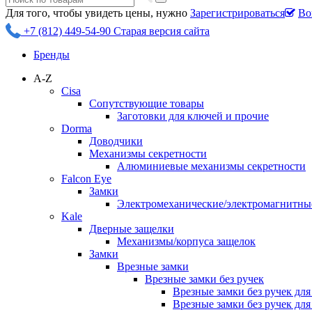
Для того, чтобы увидеть цены, нужно
Зарегистрироваться
Во
+7 (812) 449-54-90
Старая версия сайта
Бренды
A-Z
Cisa
Сопутствующие товары
Заготовки для ключей и прочие
Dorma
Доводчики
Механизмы секретности
Алюминиевые механизмы секретности
Falcon Eye
Замки
Электромеханические/электромагнитн
Kale
Дверные защелки
Механизмы/корпуса защелок
Замки
Врезные замки
Врезные замки без ручек
Врезные замки без ручек дл
Врезные замки без ручек дл