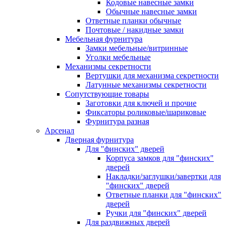
Кодовые навесные замки
Обычные навесные замки
Ответные планки обычные
Почтовые / накидные замки
Мебельная фурнитура
Замки мебельные/витринные
Уголки мебельные
Механизмы секретности
Вертушки для механизма секретности
Латунные механизмы секретности
Сопутствующие товары
Заготовки для ключей и прочие
Фиксаторы роликовые/шариковые
Фурнитура разная
Арсенал
Дверная фурнитура
Для "финских" дверей
Корпуса замков для "финских"
дверей
Накладки/заглушки/завертки для
"финских" дверей
Ответные планки для "финских"
дверей
Ручки для "финских" дверей
Для раздвижных дверей