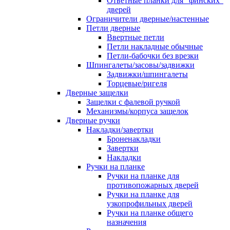
Ответные планки для "финских"
дверей
Ограничители дверные/настенные
Петли дверные
Ввертные петли
Петли накладные обычные
Петли-бабочки без врезки
Шпингалеты/засовы/задвижки
Задвижки/шпингалеты
Торцевые/ригеля
Дверные защелки
Защелки с фалевой ручкой
Механизмы/корпуса защелок
Дверные ручки
Накладки/завертки
Броненакладки
Завертки
Накладки
Ручки на планке
Ручки на планке для
противопожарных дверей
Ручки на планке для
узкопрофильных дверей
Ручки на планке общего
назначения