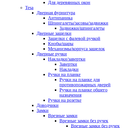
Для деревянных окон
Tesa
Дверная фурнитура
Антипаника
Шпингалеты/засовы/задвижки
Задвижки/шпингалеты
Дверные защелки
Защелки с фалевой ручкой
Кнобы/шары
Механизмы/корпуса защелок
Дверные ручки
Накладки/завертки
Завертки
Накладки
Ручки на планке
Ручки на планке для
противопожарных дверей
Ручки на планке общего
назначения
Ручки на розетке
Доводчики
Замки
Врезные замки
Врезные замки без ручек
Врезные замки без ручек