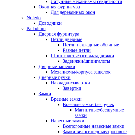
Латунные механизмы секретности
Оконная фурнитура
Для деревянных окон
Notedo
Доводчики
Palladium
Дверная фурнитура
Петли дверные
Петли накладные обычные
Разные петли
Шпингалеты/засовы/задвижки
Задвижки/шпингалеты
Дверные защелки
Механизмы/корпуса защелок
Дверные ручки
Накладки/завертки
Завертки
Замки
Врезные замки
Врезные замки без ручек
Магнитные/бесшумные
замки
Навесные замки
Всепогодные навесные замки
Замки велосипедные/тросовые