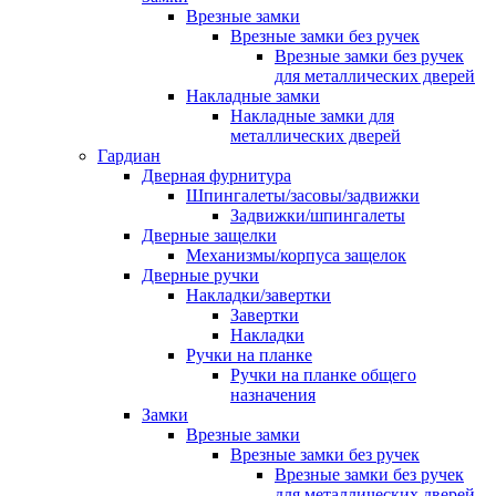
Врезные замки
Врезные замки без ручек
Врезные замки без ручек
для металлических дверей
Накладные замки
Накладные замки для
металлических дверей
Гардиан
Дверная фурнитура
Шпингалеты/засовы/задвижки
Задвижки/шпингалеты
Дверные защелки
Механизмы/корпуса защелок
Дверные ручки
Накладки/завертки
Завертки
Накладки
Ручки на планке
Ручки на планке общего
назначения
Замки
Врезные замки
Врезные замки без ручек
Врезные замки без ручек
для металлических дверей