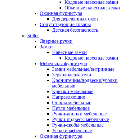
Кодовые навесные замки
Обычные навесные замки
Оконная фурнитура
Для деревянных окон
Сопутствующие товары
Детская безопасность
Soller
Дверные ручки
Замки
Навесные замки
Кодовые навесные замки
Мебельная фурнитура
Замки мебельные/витринные
Зеркалодержатели
Кронштейны/подвески/уголки
мебельные
Крючки мебельные
Направляющие
Опоры мебельные
Петли мебельные
Ручки-кнопки мебельные
Ручки-подвесы мебельные
Ручки-скобы мебельные
Уголки мебельные
Оконная фурнитура