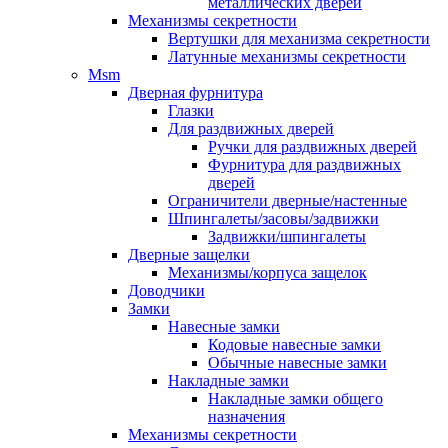
металлических дверей
Механизмы секретности
Вертушки для механизма секретности
Латунные механизмы секретности
Msm
Дверная фурнитура
Глазки
Для раздвижных дверей
Ручки для раздвижных дверей
Фурнитура для раздвижных
дверей
Ограничители дверные/настенные
Шпингалеты/засовы/задвижки
Задвижки/шпингалеты
Дверные защелки
Механизмы/корпуса защелок
Доводчики
Замки
Навесные замки
Кодовые навесные замки
Обычные навесные замки
Накладные замки
Накладные замки общего
назначения
Механизмы секретности