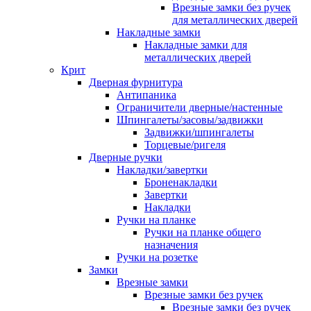
Врезные замки без ручек
для металлических дверей
Накладные замки
Накладные замки для
металлических дверей
Крит
Дверная фурнитура
Антипаника
Ограничители дверные/настенные
Шпингалеты/засовы/задвижки
Задвижки/шпингалеты
Торцевые/ригеля
Дверные ручки
Накладки/завертки
Броненакладки
Завертки
Накладки
Ручки на планке
Ручки на планке общего
назначения
Ручки на розетке
Замки
Врезные замки
Врезные замки без ручек
Врезные замки без ручек