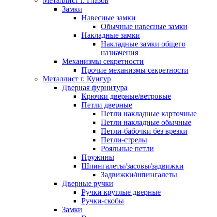
Металлист г. Глазов
Замки
Навесные замки
Обычные навесные замки
Накладные замки
Накладные замки общего
назначения
Механизмы секретности
Прочие механизмы секретности
Металлист г. Кунгур
Дверная фурнитура
Крючки дверные/ветровые
Петли дверные
Петли накладные карточные
Петли накладные обычные
Петли-бабочки без врезки
Петли-стрелы
Рояльные петли
Пружины
Шпингалеты/засовы/задвижки
Задвижки/шпингалеты
Дверные ручки
Ручки круглые дверные
Ручки-скобы
Замки