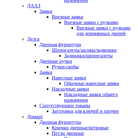
назначения
ДААЗ
Замки
Врезные замки
Врезные замки с ручками
Врезные замки с ручками
для деревянных дверей
Делга
Дверная фурнитура
Шпингалеты/засовы/задвижки
Задвижки/шпингалеты
Дверные ручки
Ручки-скобы
Замки
Навесные замки
Обычные навесные замки
Накладные замки
Накладные замки общего
назначения
Сопутствующие товары
Заготовки для ключей и прочие
Домарт
Дверная фурнитура
Крючки дверные/ветровые
Петли дверные