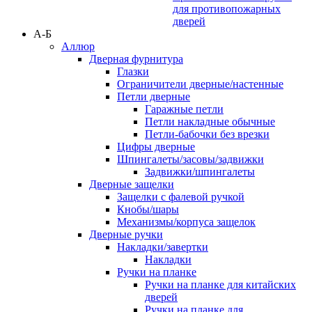
для противопожарных
дверей
А-Б
Аллюр
Дверная фурнитура
Глазки
Ограничители дверные/настенные
Петли дверные
Гаражные петли
Петли накладные обычные
Петли-бабочки без врезки
Цифры дверные
Шпингалеты/засовы/задвижки
Задвижки/шпингалеты
Дверные защелки
Защелки с фалевой ручкой
Кнобы/шары
Механизмы/корпуса защелок
Дверные ручки
Накладки/завертки
Накладки
Ручки на планке
Ручки на планке для китайских
дверей
Ручки на планке для