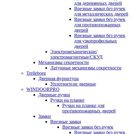
для деревянных дверей
Врезные замки без ручек
для металлических дверей
Врезные замки без ручек
для противопожарных
дверей
Врезные замки без ручек
для узкопрофильных
дверей
Электромеханические/
электромагнитные/СКУД
Механизмы секретности
Латунные механизмы секретности
Trelleborg
Дверная фурнитура
Уплотнители дверные
WINDOORPRO
Дверные ручки
Ручки на планке
Ручки на планке для
противопожарных дверей
Замки
Врезные замки
Врезные замки без ручек
Врезные замки без ручек