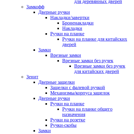
для деревянных дверей
Замкофф
Дверные ручки
Накладки/завертки
Броненакладки
Накладки
Ручки на планке
Ручки на планке для китайских
дверей
Замки
Врезные замки
Врезные замки без ручек
Врезные замки без ручек
для китайских дверей
Зенит
Дверные защелки
Защелки с фалевой ручкой
Механизмы/корпуса защелок
Дверные ручки
Ручки на планке
Ручки на планке общего
назначения
Ручки на розетке
Ручки-скобы
Замки