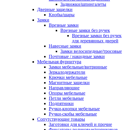
Задвижки/шпингалеты
Дверные защелки
Кнобы/шары
Замки
Врезные замки
Врезные замки без ручек
Врезные замки без ручек
для деревянных дверей
Навесные замки
Замки велосипедные/тросовые
Почтовые / накидные замки
Мебельная фурнитура
Замки мебельные/витринные
Зеркалодержатели
Крючки мебельные
Магнитные защелки
Направляющие
Опоры мебельные
Петли мебельные
Подпятники
Ручки-кнопки мебельные
Ручки-скобы мебельные
Сопутствующие товары
Заготовки для ключей и прочие
Фиксаторы роликовые/шариковые