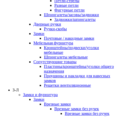
Петли-стрелы
Разные петли
Фигурные петли
Шпингалеты/засовы/задвижки
Задвижки/шпингалеты
Дверные ручки
Ручки-скобы
Замки
Почтовые / накидные замки
Мебельная фурнитура
Кронштейны/подвески/уголки
мебельные
Шпингалеты мебельные
Сопутствующие товары
Пластины/кронштейны/уголки общего
назначения
Проушины и накладки для навесных
замков
Решетки вентиляционные
З-Л
Замки и фурнитура
Замки
Врезные замки
Врезные замки без ручек
Врезные замки без ручек