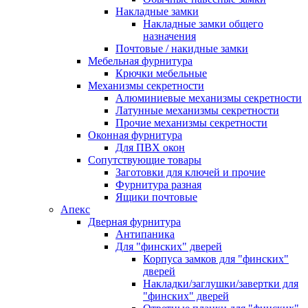
Накладные замки
Накладные замки общего
назначения
Почтовые / накидные замки
Мебельная фурнитура
Крючки мебельные
Механизмы секретности
Алюминиевые механизмы секретности
Латунные механизмы секретности
Прочие механизмы секретности
Оконная фурнитура
Для ПВХ окон
Сопутствующие товары
Заготовки для ключей и прочие
Фурнитура разная
Ящики почтовые
Апекс
Дверная фурнитура
Антипаника
Для "финских" дверей
Корпуса замков для "финских"
дверей
Накладки/заглушки/завертки для
"финских" дверей