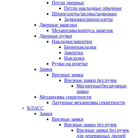
Петли дверные
Петли накладные обычные
Шпингалеты/засовы/задвижки
Задвижки/шпингалеты
Дверные защелки
Механизмы/корпуса защелок
Дверные ручки
Накладки/завертки
Броненакладки
Завертки
Накладки
Ручки на розетке
Замки
Врезные замки
Врезные замки без ручек
Магнитные/бесшумные
замки
Механизмы секретности
Латунные механизмы секретности
КЛАСС
Замки
Врезные замки
Врезные замки без ручек
Врезные замки без ручек
для деревянных дверей