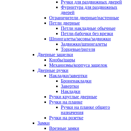
Ручки для раздвижных дверей
Фурнитура для раздвижных
дверей
Ограничители дверные/настенные
Петли дверные
Петли накладные обычные
Петли-бабочки без врезки
Шпингалеты/засовы/задвижки
Задвижки/шпингалеты
Торцевые/ригеля
Дверные защелки
Кнобы/шары
Механизмы/корпуса защелок
Дверные ручки
Накладки/завертки
Броненакладки
Завертки
Накладки
Ручки круглые дверные
Ручки на планке
Ручки на планке общего
назначения
Ручки на розетке
Замки
Врезные замки