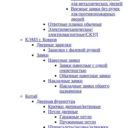
для металлических дверей
Врезные замки без ручек
для противопожарных
дверей
Ответные планки обычные
Электромеханические/
электромагнитные/СКУД
КЭМЗ г. Ковров
Дверные защелки
Защелки с фалевой ручкой
Замки
Навесные замки
Замки навесные с одной
секретностью
Обычные навесные замки
Накладные замки
Накладные замки общего
назначения
Китай
Дверная фурнитура
Крючки дверные/ветровые
Петли дверные
Гаражные петли
Пружинные петли
Шпингалеты/засовы/задвижки