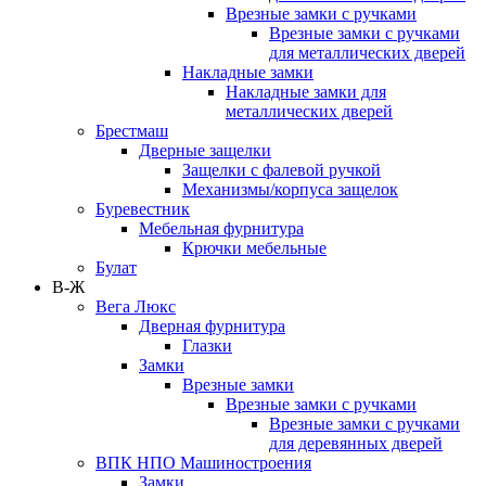
Врезные замки с ручками
Врезные замки с ручками
для металлических дверей
Накладные замки
Накладные замки для
металлических дверей
Брестмаш
Дверные защелки
Защелки с фалевой ручкой
Механизмы/корпуса защелок
Буревестник
Мебельная фурнитура
Крючки мебельные
Булат
В-Ж
Вега Люкс
Дверная фурнитура
Глазки
Замки
Врезные замки
Врезные замки с ручками
Врезные замки с ручками
для деревянных дверей
ВПК НПО Машиностроения
Замки