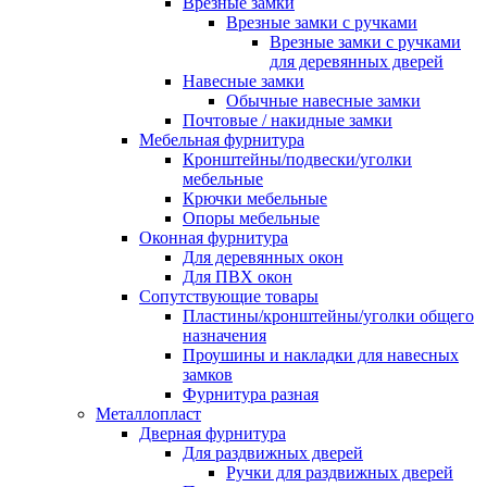
Врезные замки
Врезные замки с ручками
Врезные замки с ручками
для деревянных дверей
Навесные замки
Обычные навесные замки
Почтовые / накидные замки
Мебельная фурнитура
Кронштейны/подвески/уголки
мебельные
Крючки мебельные
Опоры мебельные
Оконная фурнитура
Для деревянных окон
Для ПВХ окон
Сопутствующие товары
Пластины/кронштейны/уголки общего
назначения
Проушины и накладки для навесных
замков
Фурнитура разная
Металлопласт
Дверная фурнитура
Для раздвижных дверей
Ручки для раздвижных дверей