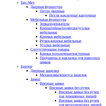
Бис-Мет
Дверная фурнитура
Петли дверные
Петли накладные карточные
Мебельная фурнитура
Зеркалодержатели
Кронштейны/подвески/уголки
мебельные
Крючки мебельные
Ручки-кнопки мебельные
Уголки мебельные
Сопутствующие товары
Крюки потолочные/настенные
Проушины и накладки для навесных
замков
Бордер
Дверные защелки
Механизмы/корпуса защелок
Замки
Врезные замки
Врезные замки без ручек
Врезные замки без ручек
для деревянных дверей
Врезные замки без ручек
для металлических дверей