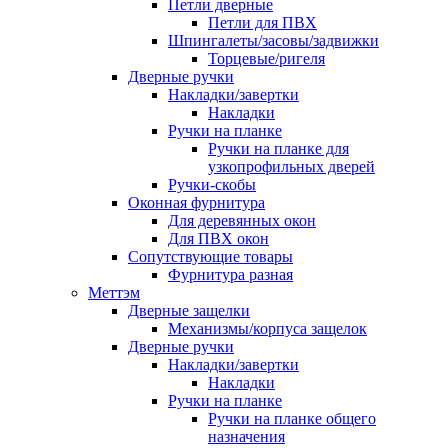
Петли дверные
Петли для ПВХ
Шпингалеты/засовы/задвижки
Торцевые/ригеля
Дверные ручки
Накладки/завертки
Накладки
Ручки на планке
Ручки на планке для
узкопрофильных дверей
Ручки-скобы
Оконная фурнитура
Для деревянных окон
Для ПВХ окон
Сопутствующие товары
Фурнитура разная
Меттэм
Дверные защелки
Механизмы/корпуса защелок
Дверные ручки
Накладки/завертки
Накладки
Ручки на планке
Ручки на планке общего
назначения