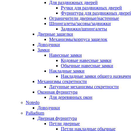
Для раздвижных дверей
Ручки для раздвижных дверей
Фурнитура для раздвижных двере
Ограничители дверные/настенные
Шпингалеты/засовы/задвижки
Задвижки/шпингалеты
Дверные защелки
Механизмы/корпуса защелок
Доводчики
Замки
Навесные замки
Кодовые навесные замки
Обычные навесные замки
Накладные замки
Накладные замки общего назначе
Механизмы секретности
Латунные механизмы секретности
Оконная фурнитура
Для деревянных окон
Notedo
Доводчики
Palladium
Дверная фурнитура
Петли дверные
Петли накладные обычные