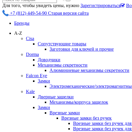
Для того, чтобы увидеть цены, нужно
Зарегистрироваться
Во
+7 (812) 449-54-90
Старая версия сайта
Бренды
A-Z
Cisa
Сопутствующие товары
Заготовки для ключей и прочие
Dorma
Доводчики
Механизмы секретности
Алюминиевые механизмы секретности
Falcon Eye
Замки
Электромеханические/электромагнитн
Kale
Дверные защелки
Механизмы/корпуса защелок
Замки
Врезные замки
Врезные замки без ручек
Врезные замки без ручек дл
Врезные замки без ручек дл