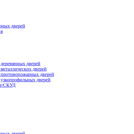
рных дверей
ия
я деревянных дверей
я металлических дверей
я противопожарных дверей
я узкопрофильных дверей
ые/СКУД
рных дверей