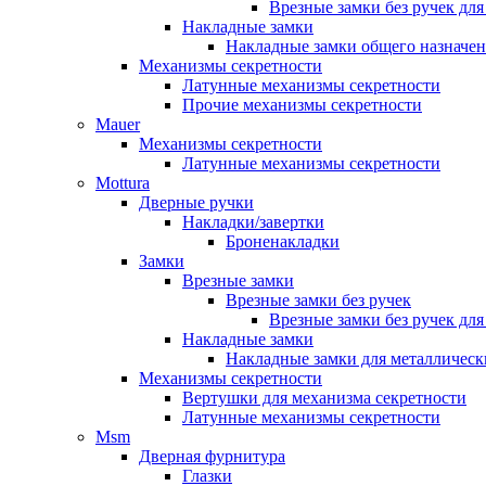
Врезные замки без ручек дл
Накладные замки
Накладные замки общего назначе
Механизмы секретности
Латунные механизмы секретности
Прочие механизмы секретности
Mauer
Механизмы секретности
Латунные механизмы секретности
Mottura
Дверные ручки
Накладки/завертки
Броненакладки
Замки
Врезные замки
Врезные замки без ручек
Врезные замки без ручек дл
Накладные замки
Накладные замки для металлическ
Механизмы секретности
Вертушки для механизма секретности
Латунные механизмы секретности
Msm
Дверная фурнитура
Глазки