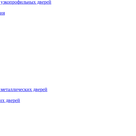
я узкопрофильных дверей
ния
я металлических дверей
их дверей