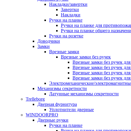
Накладки/завертки
Завертки
Накладки
Ручки на планке
Ручки на планке для противопожа
Ручки на планке общего назначен
Ручки на розетке
Доводчики
Замки
Врезные замки
Врезные замки без ручек
Врезные замки без ручек дл
Врезные замки без ручек дл
Врезные замки без ручек дл
Врезные замки без ручек дл
Электромеханические/электромагнитн
Механизмы секретности
Латунные механизмы секретности
Trelleborg
Дверная фурнитура
Уплотнители дверные
WINDOORPRO
Дверные ручки
Ручки на планке
Ручки на планке для противопожа