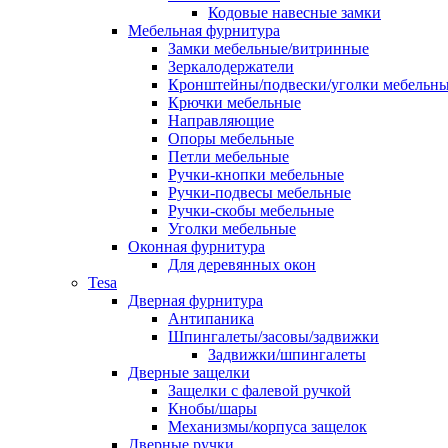
Кодовые навесные замки
Мебельная фурнитура
Замки мебельные/витринные
Зеркалодержатели
Кронштейны/подвески/уголки мебельн
Крючки мебельные
Направляющие
Опоры мебельные
Петли мебельные
Ручки-кнопки мебельные
Ручки-подвесы мебельные
Ручки-скобы мебельные
Уголки мебельные
Оконная фурнитура
Для деревянных окон
Tesa
Дверная фурнитура
Антипаника
Шпингалеты/засовы/задвижки
Задвижки/шпингалеты
Дверные защелки
Защелки с фалевой ручкой
Кнобы/шары
Механизмы/корпуса защелок
Дверные ручки