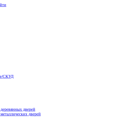
йти
ые/СКУД
я деревянных дверей
я металлических дверей