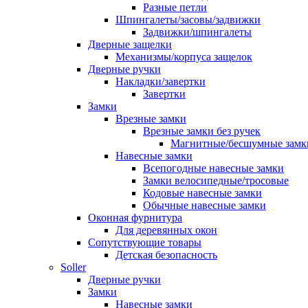
Разные петли
Шпингалеты/засовы/задвижки
Задвижки/шпингалеты
Дверные защелки
Механизмы/корпуса защелок
Дверные ручки
Накладки/завертки
Завертки
Замки
Врезные замки
Врезные замки без ручек
Магнитные/бесшумные замк
Навесные замки
Всепогодные навесные замки
Замки велосипедные/тросовые
Кодовые навесные замки
Обычные навесные замки
Оконная фурнитура
Для деревянных окон
Сопутствующие товары
Детская безопасность
Soller
Дверные ручки
Замки
Навесные замки