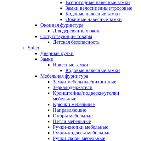
Всепогодные навесные замки
Замки велосипедные/тросовые
Кодовые навесные замки
Обычные навесные замки
Оконная фурнитура
Для деревянных окон
Сопутствующие товары
Детская безопасность
Soller
Дверные ручки
Замки
Навесные замки
Кодовые навесные замки
Мебельная фурнитура
Замки мебельные/витринные
Зеркалодержатели
Кронштейны/подвески/уголки
мебельные
Крючки мебельные
Направляющие
Опоры мебельные
Петли мебельные
Ручки-кнопки мебельные
Ручки-подвесы мебельные
Ручки-скобы мебельные