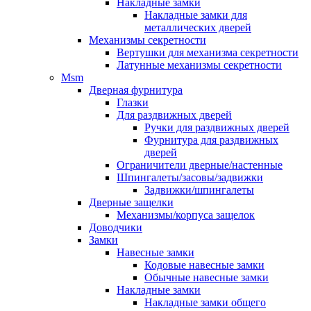
Накладные замки
Накладные замки для
металлических дверей
Механизмы секретности
Вертушки для механизма секретности
Латунные механизмы секретности
Msm
Дверная фурнитура
Глазки
Для раздвижных дверей
Ручки для раздвижных дверей
Фурнитура для раздвижных
дверей
Ограничители дверные/настенные
Шпингалеты/засовы/задвижки
Задвижки/шпингалеты
Дверные защелки
Механизмы/корпуса защелок
Доводчики
Замки
Навесные замки
Кодовые навесные замки
Обычные навесные замки
Накладные замки
Накладные замки общего