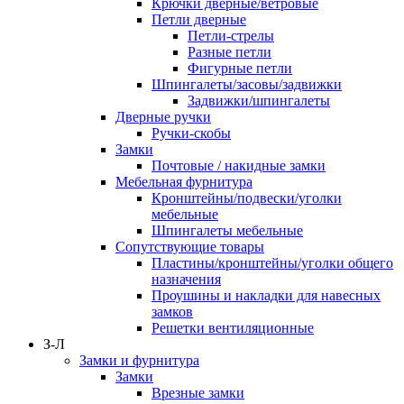
Крючки дверные/ветровые
Петли дверные
Петли-стрелы
Разные петли
Фигурные петли
Шпингалеты/засовы/задвижки
Задвижки/шпингалеты
Дверные ручки
Ручки-скобы
Замки
Почтовые / накидные замки
Мебельная фурнитура
Кронштейны/подвески/уголки
мебельные
Шпингалеты мебельные
Сопутствующие товары
Пластины/кронштейны/уголки общего
назначения
Проушины и накладки для навесных
замков
Решетки вентиляционные
З-Л
Замки и фурнитура
Замки
Врезные замки