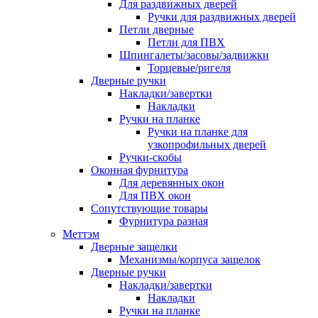
Для раздвижных дверей
Ручки для раздвижных дверей
Петли дверные
Петли для ПВХ
Шпингалеты/засовы/задвижки
Торцевые/ригеля
Дверные ручки
Накладки/завертки
Накладки
Ручки на планке
Ручки на планке для
узкопрофильных дверей
Ручки-скобы
Оконная фурнитура
Для деревянных окон
Для ПВХ окон
Сопутствующие товары
Фурнитура разная
Меттэм
Дверные защелки
Механизмы/корпуса защелок
Дверные ручки
Накладки/завертки
Накладки
Ручки на планке