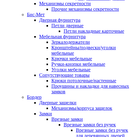
Механизмы секретности
Прочие механизмы секретности
Бис-Мет
Дверная фурнитура
Петли дверные
Петли накладные карточные
Мебельная фурнитура
Зеркалодержатели
Кронштейны/подвески/уголки
мебельные
Крючки мебельные
Ручки-кнопки мебельные
Уголки мебельные
Сопутствующие товары
Крюки потолочные/настенные
Проушины и накладки для навесных
замков
Бордер
Дверные защелки
Механизмы/корпуса защелок
Замки
Врезные замки
Врезные замки без ручек
Врезные замки без ручек
для деревянных дверей