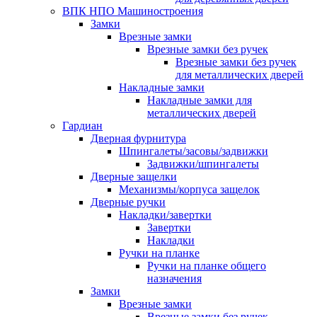
ВПК НПО Машиностроения
Замки
Врезные замки
Врезные замки без ручек
Врезные замки без ручек
для металлических дверей
Накладные замки
Накладные замки для
металлических дверей
Гардиан
Дверная фурнитура
Шпингалеты/засовы/задвижки
Задвижки/шпингалеты
Дверные защелки
Механизмы/корпуса защелок
Дверные ручки
Накладки/завертки
Завертки
Накладки
Ручки на планке
Ручки на планке общего
назначения
Замки
Врезные замки
Врезные замки без ручек