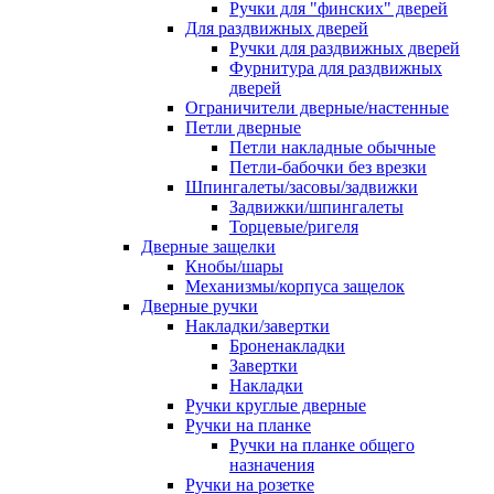
Ручки для "финских" дверей
Для раздвижных дверей
Ручки для раздвижных дверей
Фурнитура для раздвижных
дверей
Ограничители дверные/настенные
Петли дверные
Петли накладные обычные
Петли-бабочки без врезки
Шпингалеты/засовы/задвижки
Задвижки/шпингалеты
Торцевые/ригеля
Дверные защелки
Кнобы/шары
Механизмы/корпуса защелок
Дверные ручки
Накладки/завертки
Броненакладки
Завертки
Накладки
Ручки круглые дверные
Ручки на планке
Ручки на планке общего
назначения
Ручки на розетке