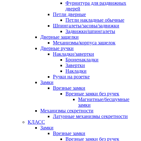
Фурнитура для раздвижных
дверей
Петли дверные
Петли накладные обычные
Шпингалеты/засовы/задвижки
Задвижки/шпингалеты
Дверные защелки
Механизмы/корпуса защелок
Дверные ручки
Накладки/завертки
Броненакладки
Завертки
Накладки
Ручки на розетке
Замки
Врезные замки
Врезные замки без ручек
Магнитные/бесшумные
замки
Механизмы секретности
Латунные механизмы секретности
КЛАСС
Замки
Врезные замки
Врезные замки без ручек