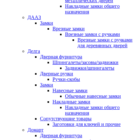
металлических дверей
Накладные замки общего
назначения
ДААЗ
Замки
Врезные замки
Врезные замки с ручками
Врезные замки с ручками
для деревянных дверей
Делга
Дверная фурнитура
Шпингалеты/засовы/задвижки
Задвижки/шпингалеты
Дверные ручки
Ручки-скобы
Замки
Навесные замки
Обычные навесные замки
Накладные замки
Накладные замки общего
назначения
Сопутствующие товары
Заготовки для ключей и прочие
Домарт
Дверная фурнитура