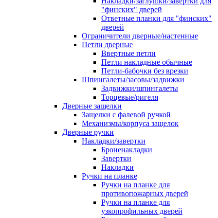
Накладки/заглушки/завертки для
"финских" дверей
Ответные планки для "финских"
дверей
Ограничители дверные/настенные
Петли дверные
Ввертные петли
Петли накладные обычные
Петли-бабочки без врезки
Шпингалеты/засовы/задвижки
Задвижки/шпингалеты
Торцевые/ригеля
Дверные защелки
Защелки с фалевой ручкой
Механизмы/корпуса защелок
Дверные ручки
Накладки/завертки
Броненакладки
Завертки
Накладки
Ручки на планке
Ручки на планке для
противопожарных дверей
Ручки на планке для
узкопрофильных дверей