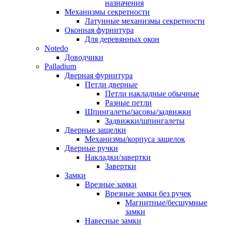
назначения
Механизмы секретности
Латунные механизмы секретности
Оконная фурнитура
Для деревянных окон
Notedo
Доводчики
Palladium
Дверная фурнитура
Петли дверные
Петли накладные обычные
Разные петли
Шпингалеты/засовы/задвижки
Задвижки/шпингалеты
Дверные защелки
Механизмы/корпуса защелок
Дверные ручки
Накладки/завертки
Завертки
Замки
Врезные замки
Врезные замки без ручек
Магнитные/бесшумные
замки
Навесные замки