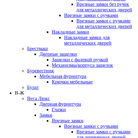
Врезные замки без ручек
для металлических дверей
Врезные замки с ручками
Врезные замки с ручками
для металлических дверей
Накладные замки
Накладные замки для
металлических дверей
Брестмаш
Дверные защелки
Защелки с фалевой ручкой
Механизмы/корпуса защелок
Буревестник
Мебельная фурнитура
Крючки мебельные
Булат
В-Ж
Вега Люкс
Дверная фурнитура
Глазки
Замки
Врезные замки
Врезные замки с ручками
Врезные замки с ручками
для деревянных дверей