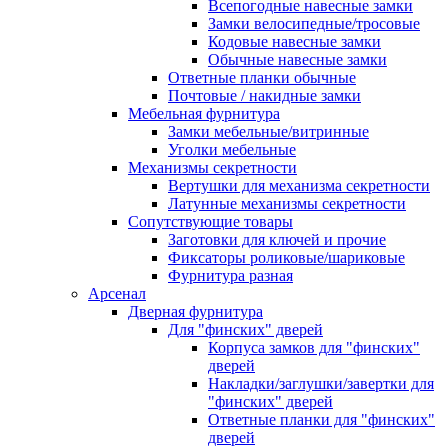
Всепогодные навесные замки
Замки велосипедные/тросовые
Кодовые навесные замки
Обычные навесные замки
Ответные планки обычные
Почтовые / накидные замки
Мебельная фурнитура
Замки мебельные/витринные
Уголки мебельные
Механизмы секретности
Вертушки для механизма секретности
Латунные механизмы секретности
Сопутствующие товары
Заготовки для ключей и прочие
Фиксаторы роликовые/шариковые
Фурнитура разная
Арсенал
Дверная фурнитура
Для "финских" дверей
Корпуса замков для "финских"
дверей
Накладки/заглушки/завертки для
"финских" дверей
Ответные планки для "финских"
дверей