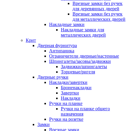
Врезные замки без ручек
для деревянных дверей
Врезные замки без ручек
для металлических дверей
Накладные замки
Накладные замки для
металлических дверей
Крит
Дверная фурнитура
Антипаника
Ограничители дверные/настенные
Шпингалеты/засовы/задвижки
Задвижки/шпингалеты
Торцевые/ригеля
Дверные ручки
Накладки/завертки
Броненакладки
Завертки
Накладки
Ручки на планке
Ручки на планке общего
назначения
Ручки на розетке
Замки
Врезные замки