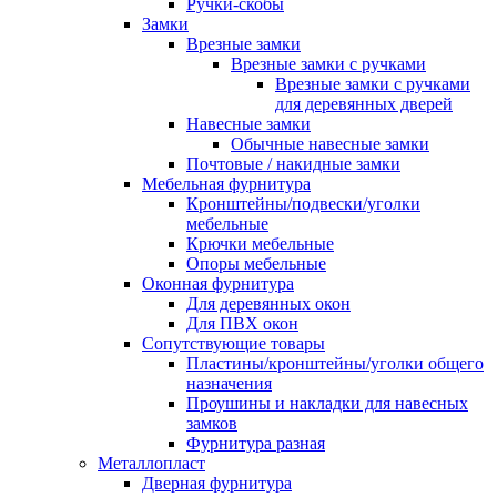
Ручки-скобы
Замки
Врезные замки
Врезные замки с ручками
Врезные замки с ручками
для деревянных дверей
Навесные замки
Обычные навесные замки
Почтовые / накидные замки
Мебельная фурнитура
Кронштейны/подвески/уголки
мебельные
Крючки мебельные
Опоры мебельные
Оконная фурнитура
Для деревянных окон
Для ПВХ окон
Сопутствующие товары
Пластины/кронштейны/уголки общего
назначения
Проушины и накладки для навесных
замков
Фурнитура разная
Металлопласт
Дверная фурнитура