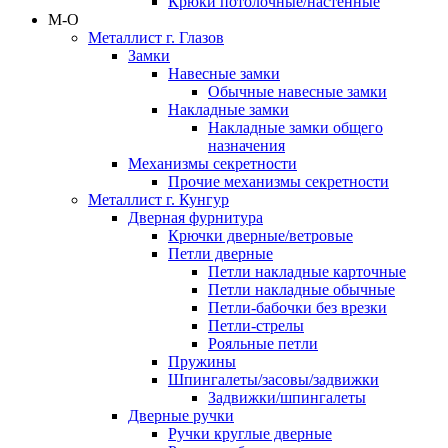
Крюки потолочные/настенные
М-О
Металлист г. Глазов
Замки
Навесные замки
Обычные навесные замки
Накладные замки
Накладные замки общего
назначения
Механизмы секретности
Прочие механизмы секретности
Металлист г. Кунгур
Дверная фурнитура
Крючки дверные/ветровые
Петли дверные
Петли накладные карточные
Петли накладные обычные
Петли-бабочки без врезки
Петли-стрелы
Рояльные петли
Пружины
Шпингалеты/засовы/задвижки
Задвижки/шпингалеты
Дверные ручки
Ручки круглые дверные