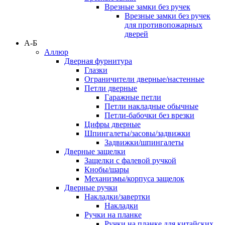
Врезные замки без ручек
Врезные замки без ручек
для противопожарных
дверей
А-Б
Аллюр
Дверная фурнитура
Глазки
Ограничители дверные/настенные
Петли дверные
Гаражные петли
Петли накладные обычные
Петли-бабочки без врезки
Цифры дверные
Шпингалеты/засовы/задвижки
Задвижки/шпингалеты
Дверные защелки
Защелки с фалевой ручкой
Кнобы/шары
Механизмы/корпуса защелок
Дверные ручки
Накладки/завертки
Накладки
Ручки на планке
Ручки на планке для китайских