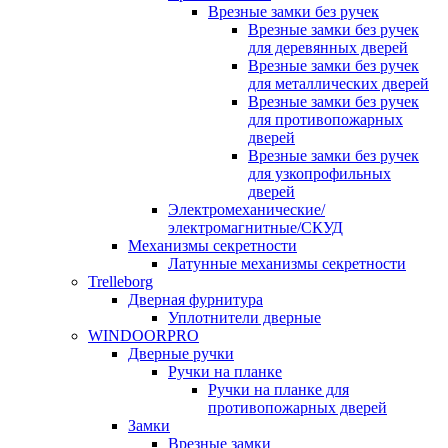
Врезные замки без ручек
Врезные замки без ручек
для деревянных дверей
Врезные замки без ручек
для металлических дверей
Врезные замки без ручек
для противопожарных
дверей
Врезные замки без ручек
для узкопрофильных
дверей
Электромеханические/
электромагнитные/СКУД
Механизмы секретности
Латунные механизмы секретности
Trelleborg
Дверная фурнитура
Уплотнители дверные
WINDOORPRO
Дверные ручки
Ручки на планке
Ручки на планке для
противопожарных дверей
Замки
Врезные замки