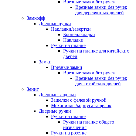
Врезные замки без ручек
Врезные замки без ручек
для деревянных дверей
Замкофф
Дверные ручки
Накладки/завертки
Броненакладки
Накладки
Ручки на планке
Ручки на планке для китайских
дверей
Замки
Врезные замки
Врезные замки без ручек
Врезные замки без ручек
для китайских дверей
Зенит
Дверные защелки
Защелки с фалевой ручкой
Механизмы/корпуса защелок
Дверные ручки
Ручки на планке
Ручки на планке общего
назначения
Ручки на розетке