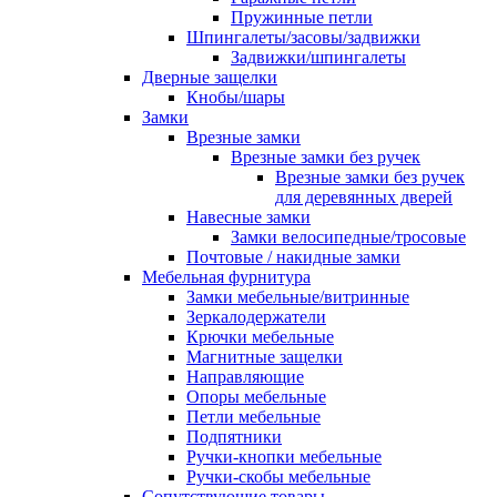
Пружинные петли
Шпингалеты/засовы/задвижки
Задвижки/шпингалеты
Дверные защелки
Кнобы/шары
Замки
Врезные замки
Врезные замки без ручек
Врезные замки без ручек
для деревянных дверей
Навесные замки
Замки велосипедные/тросовые
Почтовые / накидные замки
Мебельная фурнитура
Замки мебельные/витринные
Зеркалодержатели
Крючки мебельные
Магнитные защелки
Направляющие
Опоры мебельные
Петли мебельные
Подпятники
Ручки-кнопки мебельные
Ручки-скобы мебельные
Сопутствующие товары