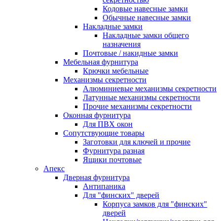
Кодовые навесные замки
Обычные навесные замки
Накладные замки
Накладные замки общего
назначения
Почтовые / накидные замки
Мебельная фурнитура
Крючки мебельные
Механизмы секретности
Алюминиевые механизмы секретности
Латунные механизмы секретности
Прочие механизмы секретности
Оконная фурнитура
Для ПВХ окон
Сопутствующие товары
Заготовки для ключей и прочие
Фурнитура разная
Ящики почтовые
Апекс
Дверная фурнитура
Антипаника
Для "финских" дверей
Корпуса замков для "финских"
дверей