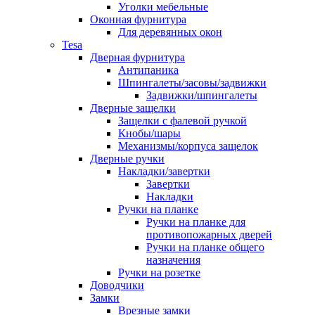
Уголки мебельные
Оконная фурнитура
Для деревянных окон
Tesa
Дверная фурнитура
Антипаника
Шпингалеты/засовы/задвижки
Задвижки/шпингалеты
Дверные защелки
Защелки с фалевой ручкой
Кнобы/шары
Механизмы/корпуса защелок
Дверные ручки
Накладки/завертки
Завертки
Накладки
Ручки на планке
Ручки на планке для
противопожарных дверей
Ручки на планке общего
назначения
Ручки на розетке
Доводчики
Замки
Врезные замки