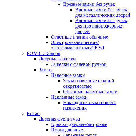
Врезные замки без ручек
Врезные замки без ручек
для металлических дверей
Врезные замки без ручек
для противопожарных
дверей
Ответные планки обычные
Электромеханические/
электромагнитные/СКУД
КЭМЗ г. Ковров
Дверные защелки
Защелки с фалевой ручкой
Замки
Навесные замки
Замки навесные с одной
секретностью
Обычные навесные замки
Накладные замки
Накладные замки общего
назначения
Китай
Дверная фурнитура
Крючки дверные/ветровые
Петли дверные
Гаражные петли