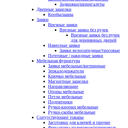
Задвижки/шпингалеты
Дверные защелки
Кнобы/шары
Замки
Врезные замки
Врезные замки без ручек
Врезные замки без ручек
для деревянных дверей
Навесные замки
Замки велосипедные/тросовые
Почтовые / накидные замки
Мебельная фурнитура
Замки мебельные/витринные
Зеркалодержатели
Крючки мебельные
Магнитные защелки
Направляющие
Опоры мебельные
Петли мебельные
Подпятники
Ручки-кнопки мебельные
Ручки-скобы мебельные
Сопутствующие товары
Заготовки для ключей и прочие
Фиксаторы роликовые/шариковые