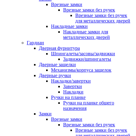
Врезные замки
Врезные замки без ручек
Врезные замки без ручек
для металлических дверей
Накладные замки
Накладные замки для
металлических дверей
Гардиан
Дверная фурнитура
Шпингалеты/засовы/задвижки
Задвижки/шпингалеты
Дверные защелки
Механизмы/корпуса защелок
Дверные ручки
Накладки/завертки
Завертки
Накладки
Ручки на планке
Ручки на планке общего
назначения
Замки
Врезные замки
Врезные замки без ручек
Врезные замки без ручек
для металлических дверей