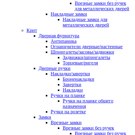
Врезные замки без ручек
для металлических дверей
Накладные замки
Накладные замки для
металлических дверей
Крит
Дверная фурнитура
Антипаника
Ограничители дверные/настенные
Шпингалеты/засовы/задвижки
Задвижки/шпингалеты
Торцевые/ригеля
Дверные ручки
Накладки/завертки
Броненакладки
Завертки
Накладки
Ручки на планке
Ручки на планке общего
назначения
Ручки на розетке
Замки
Врезные замки
Врезные замки без ручек
Врезные замки без ручек