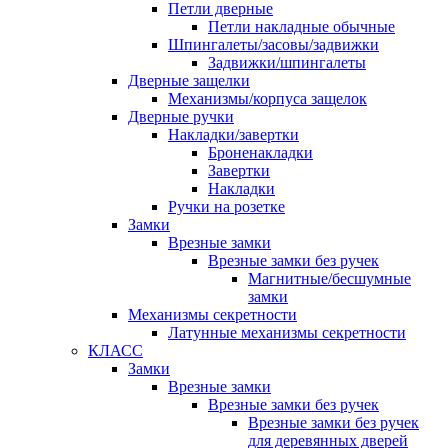
Петли дверные
Петли накладные обычные
Шпингалеты/засовы/задвижки
Задвижки/шпингалеты
Дверные защелки
Механизмы/корпуса защелок
Дверные ручки
Накладки/завертки
Броненакладки
Завертки
Накладки
Ручки на розетке
Замки
Врезные замки
Врезные замки без ручек
Магнитные/бесшумные
замки
Механизмы секретности
Латунные механизмы секретности
КЛАСС
Замки
Врезные замки
Врезные замки без ручек
Врезные замки без ручек
для деревянных дверей