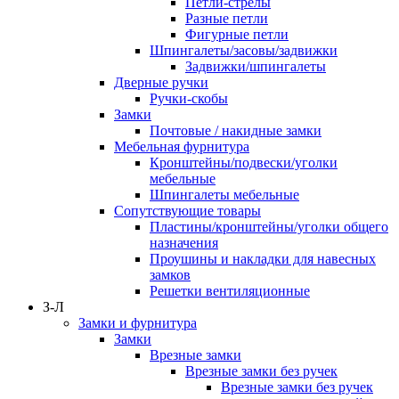
Петли-стрелы
Разные петли
Фигурные петли
Шпингалеты/засовы/задвижки
Задвижки/шпингалеты
Дверные ручки
Ручки-скобы
Замки
Почтовые / накидные замки
Мебельная фурнитура
Кронштейны/подвески/уголки
мебельные
Шпингалеты мебельные
Сопутствующие товары
Пластины/кронштейны/уголки общего
назначения
Проушины и накладки для навесных
замков
Решетки вентиляционные
З-Л
Замки и фурнитура
Замки
Врезные замки
Врезные замки без ручек
Врезные замки без ручек