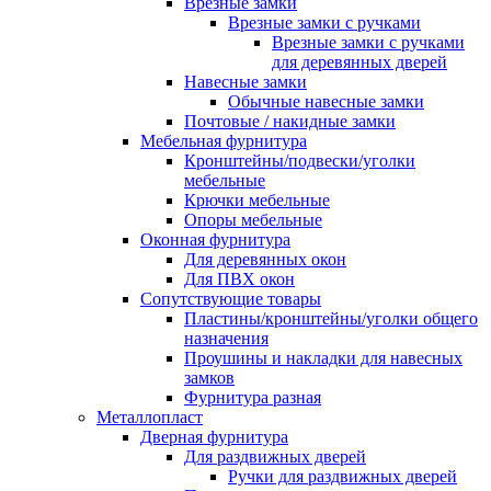
Врезные замки
Врезные замки с ручками
Врезные замки с ручками
для деревянных дверей
Навесные замки
Обычные навесные замки
Почтовые / накидные замки
Мебельная фурнитура
Кронштейны/подвески/уголки
мебельные
Крючки мебельные
Опоры мебельные
Оконная фурнитура
Для деревянных окон
Для ПВХ окон
Сопутствующие товары
Пластины/кронштейны/уголки общего
назначения
Проушины и накладки для навесных
замков
Фурнитура разная
Металлопласт
Дверная фурнитура
Для раздвижных дверей
Ручки для раздвижных дверей