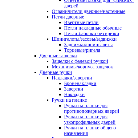
Ответные планки для "финских"
дверей
Ограничители дверные/настенные
Петли дверные
Ввертные петли
Петли накладные обычные
Петли-бабочки без врезки
Шпингалеты/засовы/задвижки
Задвижки/шпингалеты
Торцевые/ригеля
Дверные защелки
Защелки с фалевой ручкой
Механизмы/корпуса защелок
Дверные ручки
Накладки/завертки
Броненакладки
Завертки
Накладки
Ручки на планке
Ручки на планке для
противопожарных дверей
Ручки на планке для
узкопрофильных дверей
Ручки на планке общего
назначения