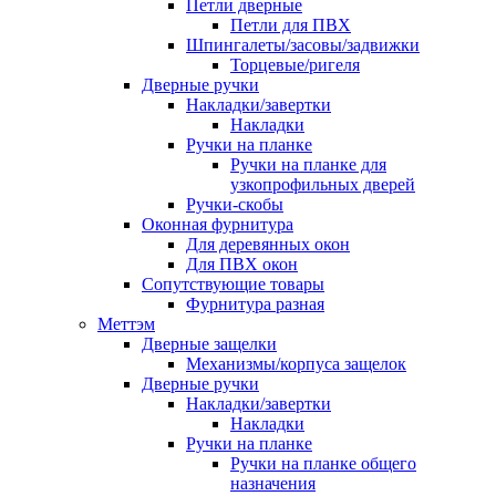
Петли дверные
Петли для ПВХ
Шпингалеты/засовы/задвижки
Торцевые/ригеля
Дверные ручки
Накладки/завертки
Накладки
Ручки на планке
Ручки на планке для
узкопрофильных дверей
Ручки-скобы
Оконная фурнитура
Для деревянных окон
Для ПВХ окон
Сопутствующие товары
Фурнитура разная
Меттэм
Дверные защелки
Механизмы/корпуса защелок
Дверные ручки
Накладки/завертки
Накладки
Ручки на планке
Ручки на планке общего
назначения