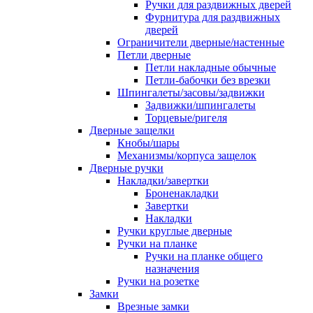
Ручки для раздвижных дверей
Фурнитура для раздвижных
дверей
Ограничители дверные/настенные
Петли дверные
Петли накладные обычные
Петли-бабочки без врезки
Шпингалеты/засовы/задвижки
Задвижки/шпингалеты
Торцевые/ригеля
Дверные защелки
Кнобы/шары
Механизмы/корпуса защелок
Дверные ручки
Накладки/завертки
Броненакладки
Завертки
Накладки
Ручки круглые дверные
Ручки на планке
Ручки на планке общего
назначения
Ручки на розетке
Замки
Врезные замки