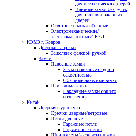
для металлических дверей
Врезные замки без ручек
для противопожарных
дверей
Ответные планки обычные
Электромеханические/
электромагнитные/СКУД
КЭМЗ г. Ковров
Дверные защелки
Защелки с фалевой ручкой
Замки
Навесные замки
Замки навесные с одной
секретностью
Обычные навесные замки
Накладные замки
Накладные замки общего
назначения
Китай
Дверная фурнитура
Крючки дверные/ветровые
Петли дверные
Гаражные петли
Пружинные петли
Шпингалеты/засовы/задвижки