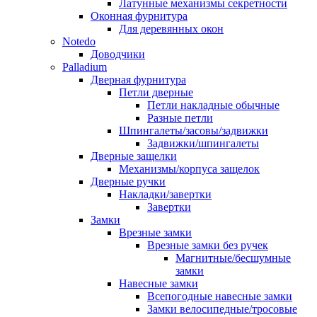
Латунные механизмы секретности
Оконная фурнитура
Для деревянных окон
Notedo
Доводчики
Palladium
Дверная фурнитура
Петли дверные
Петли накладные обычные
Разные петли
Шпингалеты/засовы/задвижки
Задвижки/шпингалеты
Дверные защелки
Механизмы/корпуса защелок
Дверные ручки
Накладки/завертки
Завертки
Замки
Врезные замки
Врезные замки без ручек
Магнитные/бесшумные
замки
Навесные замки
Всепогодные навесные замки
Замки велосипедные/тросовые