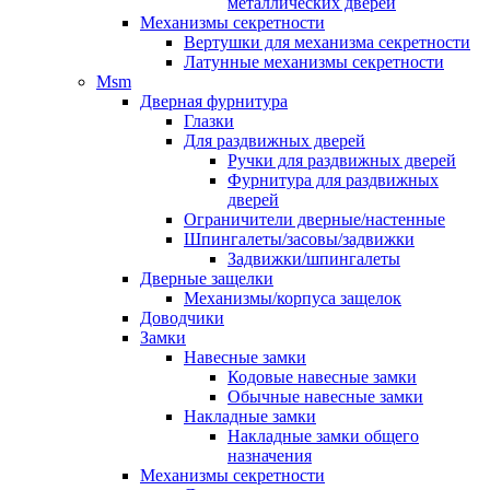
металлических дверей
Механизмы секретности
Вертушки для механизма секретности
Латунные механизмы секретности
Msm
Дверная фурнитура
Глазки
Для раздвижных дверей
Ручки для раздвижных дверей
Фурнитура для раздвижных
дверей
Ограничители дверные/настенные
Шпингалеты/засовы/задвижки
Задвижки/шпингалеты
Дверные защелки
Механизмы/корпуса защелок
Доводчики
Замки
Навесные замки
Кодовые навесные замки
Обычные навесные замки
Накладные замки
Накладные замки общего
назначения
Механизмы секретности