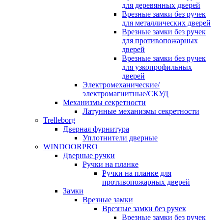
для деревянных дверей
Врезные замки без ручек
для металлических дверей
Врезные замки без ручек
для противопожарных
дверей
Врезные замки без ручек
для узкопрофильных
дверей
Электромеханические/
электромагнитные/СКУД
Механизмы секретности
Латунные механизмы секретности
Trelleborg
Дверная фурнитура
Уплотнители дверные
WINDOORPRO
Дверные ручки
Ручки на планке
Ручки на планке для
противопожарных дверей
Замки
Врезные замки
Врезные замки без ручек
Врезные замки без ручек