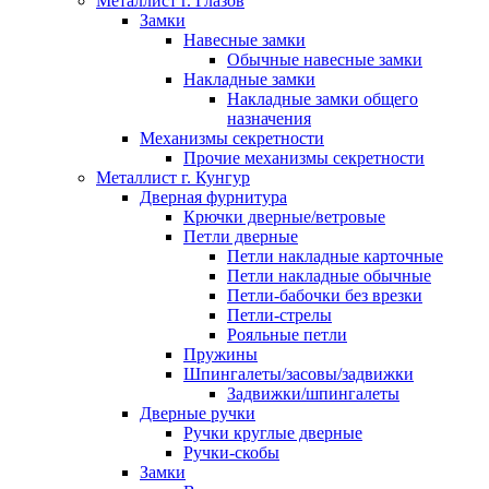
Металлист г. Глазов
Замки
Навесные замки
Обычные навесные замки
Накладные замки
Накладные замки общего
назначения
Механизмы секретности
Прочие механизмы секретности
Металлист г. Кунгур
Дверная фурнитура
Крючки дверные/ветровые
Петли дверные
Петли накладные карточные
Петли накладные обычные
Петли-бабочки без врезки
Петли-стрелы
Рояльные петли
Пружины
Шпингалеты/засовы/задвижки
Задвижки/шпингалеты
Дверные ручки
Ручки круглые дверные
Ручки-скобы
Замки