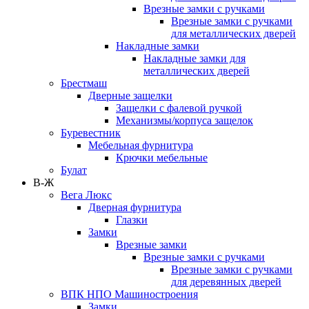
Врезные замки с ручками
Врезные замки с ручками
для металлических дверей
Накладные замки
Накладные замки для
металлических дверей
Брестмаш
Дверные защелки
Защелки с фалевой ручкой
Механизмы/корпуса защелок
Буревестник
Мебельная фурнитура
Крючки мебельные
Булат
В-Ж
Вега Люкс
Дверная фурнитура
Глазки
Замки
Врезные замки
Врезные замки с ручками
Врезные замки с ручками
для деревянных дверей
ВПК НПО Машиностроения
Замки