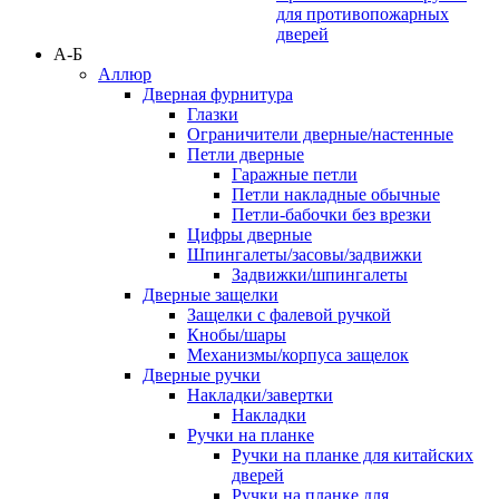
для противопожарных
дверей
А-Б
Аллюр
Дверная фурнитура
Глазки
Ограничители дверные/настенные
Петли дверные
Гаражные петли
Петли накладные обычные
Петли-бабочки без врезки
Цифры дверные
Шпингалеты/засовы/задвижки
Задвижки/шпингалеты
Дверные защелки
Защелки с фалевой ручкой
Кнобы/шары
Механизмы/корпуса защелок
Дверные ручки
Накладки/завертки
Накладки
Ручки на планке
Ручки на планке для китайских
дверей
Ручки на планке для