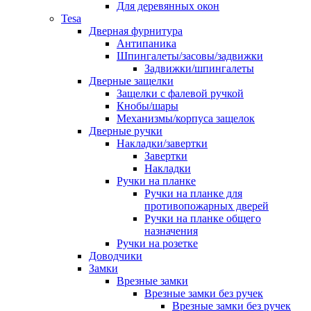
Для деревянных окон
Tesa
Дверная фурнитура
Антипаника
Шпингалеты/засовы/задвижки
Задвижки/шпингалеты
Дверные защелки
Защелки с фалевой ручкой
Кнобы/шары
Механизмы/корпуса защелок
Дверные ручки
Накладки/завертки
Завертки
Накладки
Ручки на планке
Ручки на планке для
противопожарных дверей
Ручки на планке общего
назначения
Ручки на розетке
Доводчики
Замки
Врезные замки
Врезные замки без ручек
Врезные замки без ручек