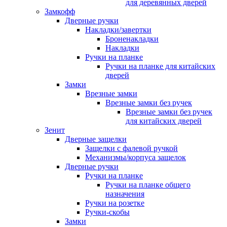
для деревянных дверей
Замкофф
Дверные ручки
Накладки/завертки
Броненакладки
Накладки
Ручки на планке
Ручки на планке для китайских
дверей
Замки
Врезные замки
Врезные замки без ручек
Врезные замки без ручек
для китайских дверей
Зенит
Дверные защелки
Защелки с фалевой ручкой
Механизмы/корпуса защелок
Дверные ручки
Ручки на планке
Ручки на планке общего
назначения
Ручки на розетке
Ручки-скобы
Замки