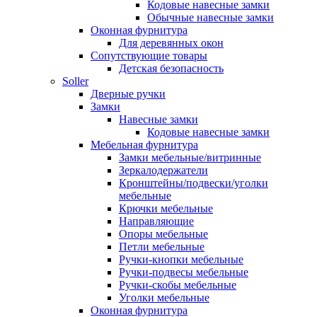
Кодовые навесные замки
Обычные навесные замки
Оконная фурнитура
Для деревянных окон
Сопутствующие товары
Детская безопасность
Soller
Дверные ручки
Замки
Навесные замки
Кодовые навесные замки
Мебельная фурнитура
Замки мебельные/витринные
Зеркалодержатели
Кронштейны/подвески/уголки
мебельные
Крючки мебельные
Направляющие
Опоры мебельные
Петли мебельные
Ручки-кнопки мебельные
Ручки-подвесы мебельные
Ручки-скобы мебельные
Уголки мебельные
Оконная фурнитура