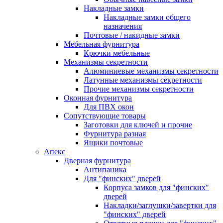
Накладные замки
Накладные замки общего
назначения
Почтовые / накидные замки
Мебельная фурнитура
Крючки мебельные
Механизмы секретности
Алюминиевые механизмы секретности
Латунные механизмы секретности
Прочие механизмы секретности
Оконная фурнитура
Для ПВХ окон
Сопутствующие товары
Заготовки для ключей и прочие
Фурнитура разная
Ящики почтовые
Апекс
Дверная фурнитура
Антипаника
Для "финских" дверей
Корпуса замков для "финских"
дверей
Накладки/заглушки/завертки для
"финских" дверей