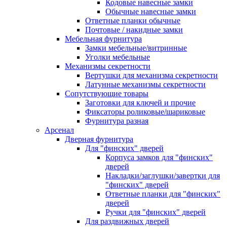
Кодовые навесные замки
Обычные навесные замки
Ответные планки обычные
Почтовые / накидные замки
Мебельная фурнитура
Замки мебельные/витринные
Уголки мебельные
Механизмы секретности
Вертушки для механизма секретности
Латунные механизмы секретности
Сопутствующие товары
Заготовки для ключей и прочие
Фиксаторы роликовые/шариковые
Фурнитура разная
Арсенал
Дверная фурнитура
Для "финских" дверей
Корпуса замков для "финских"
дверей
Накладки/заглушки/завертки для
"финских" дверей
Ответные планки для "финских"
дверей
Ручки для "финских" дверей
Для раздвижных дверей