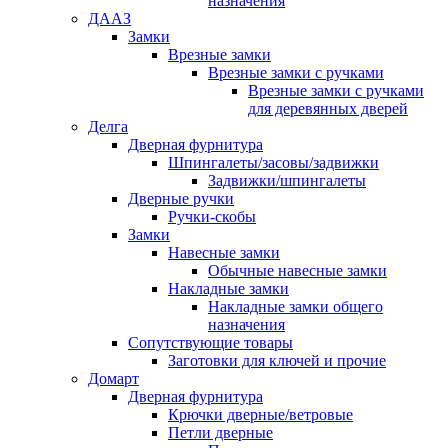
назначения
ДААЗ
Замки
Врезные замки
Врезные замки с ручками
Врезные замки с ручками
для деревянных дверей
Делга
Дверная фурнитура
Шпингалеты/засовы/задвижки
Задвижки/шпингалеты
Дверные ручки
Ручки-скобы
Замки
Навесные замки
Обычные навесные замки
Накладные замки
Накладные замки общего
назначения
Сопутствующие товары
Заготовки для ключей и прочие
Домарт
Дверная фурнитура
Крючки дверные/ветровые
Петли дверные