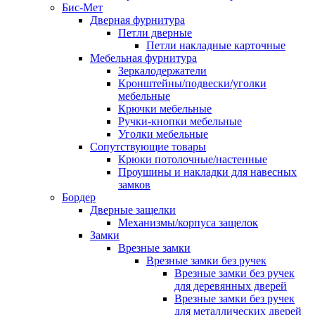
Бис-Мет
Дверная фурнитура
Петли дверные
Петли накладные карточные
Мебельная фурнитура
Зеркалодержатели
Кронштейны/подвески/уголки
мебельные
Крючки мебельные
Ручки-кнопки мебельные
Уголки мебельные
Сопутствующие товары
Крюки потолочные/настенные
Проушины и накладки для навесных
замков
Бордер
Дверные защелки
Механизмы/корпуса защелок
Замки
Врезные замки
Врезные замки без ручек
Врезные замки без ручек
для деревянных дверей
Врезные замки без ручек
для металлических дверей