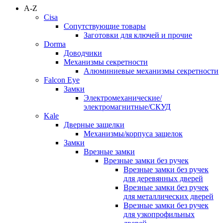
A-Z
Cisa
Сопутствующие товары
Заготовки для ключей и прочие
Dorma
Доводчики
Механизмы секретности
Алюминиевые механизмы секретности
Falcon Eye
Замки
Электромеханические/
электромагнитные/СКУД
Kale
Дверные защелки
Механизмы/корпуса защелок
Замки
Врезные замки
Врезные замки без ручек
Врезные замки без ручек
для деревянных дверей
Врезные замки без ручек
для металлических дверей
Врезные замки без ручек
для узкопрофильных