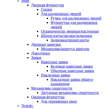
Msm
Дверная фурнитура
Глазки
Для раздвижных дверей
Ручки для раздвижных дверей
Фурнитура для раздвижных
дверей
Ограничители дверные/настенные
Шпингалеты/засовы/задвижки
Задвижки/шпингалеты
Дверные защелки
Механизмы/корпуса защелок
Доводчики
Замки
Навесные замки
Кодовые навесные замки
Обычные навесные замки
Накладные замки
Накладные замки общего
назначения
Механизмы секретности
Латунные механизмы секретности
Оконная фурнитура
Для деревянных окон
Notedo