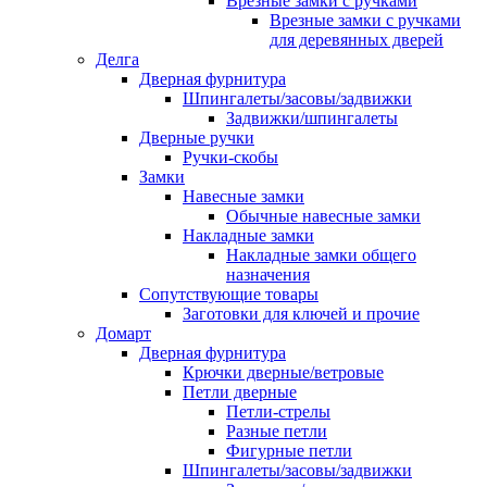
Врезные замки с ручками
Врезные замки с ручками
для деревянных дверей
Делга
Дверная фурнитура
Шпингалеты/засовы/задвижки
Задвижки/шпингалеты
Дверные ручки
Ручки-скобы
Замки
Навесные замки
Обычные навесные замки
Накладные замки
Накладные замки общего
назначения
Сопутствующие товары
Заготовки для ключей и прочие
Домарт
Дверная фурнитура
Крючки дверные/ветровые
Петли дверные
Петли-стрелы
Разные петли
Фигурные петли
Шпингалеты/засовы/задвижки