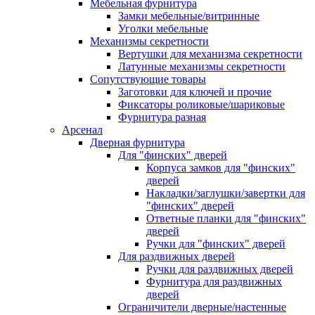
Мебельная фурнитура
Замки мебельные/витринные
Уголки мебельные
Механизмы секретности
Вертушки для механизма секретности
Латунные механизмы секретности
Сопутствующие товары
Заготовки для ключей и прочие
Фиксаторы роликовые/шариковые
Фурнитура разная
Арсенал
Дверная фурнитура
Для "финских" дверей
Корпуса замков для "финских"
дверей
Накладки/заглушки/завертки для
"финских" дверей
Ответные планки для "финских"
дверей
Ручки для "финских" дверей
Для раздвижных дверей
Ручки для раздвижных дверей
Фурнитура для раздвижных
дверей
Ограничители дверные/настенные