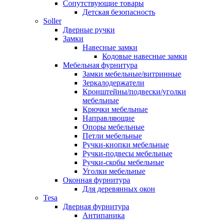
Сопутствующие товары
Детская безопасность
Soller
Дверные ручки
Замки
Навесные замки
Кодовые навесные замки
Мебельная фурнитура
Замки мебельные/витринные
Зеркалодержатели
Кронштейны/подвески/уголки
мебельные
Крючки мебельные
Направляющие
Опоры мебельные
Петли мебельные
Ручки-кнопки мебельные
Ручки-подвесы мебельные
Ручки-скобы мебельные
Уголки мебельные
Оконная фурнитура
Для деревянных окон
Tesa
Дверная фурнитура
Антипаника