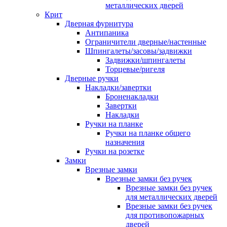
металлических дверей
Крит
Дверная фурнитура
Антипаника
Ограничители дверные/настенные
Шпингалеты/засовы/задвижки
Задвижки/шпингалеты
Торцевые/ригеля
Дверные ручки
Накладки/завертки
Броненакладки
Завертки
Накладки
Ручки на планке
Ручки на планке общего
назначения
Ручки на розетке
Замки
Врезные замки
Врезные замки без ручек
Врезные замки без ручек
для металлических дверей
Врезные замки без ручек
для противопожарных
дверей