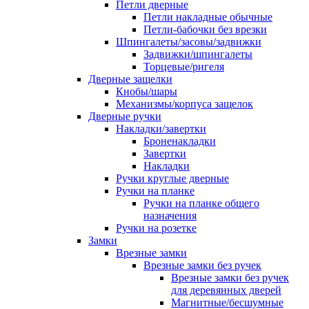
Петли дверные
Петли накладные обычные
Петли-бабочки без врезки
Шпингалеты/засовы/задвижки
Задвижки/шпингалеты
Торцевые/ригеля
Дверные защелки
Кнобы/шары
Механизмы/корпуса защелок
Дверные ручки
Накладки/завертки
Броненакладки
Завертки
Накладки
Ручки круглые дверные
Ручки на планке
Ручки на планке общего
назначения
Ручки на розетке
Замки
Врезные замки
Врезные замки без ручек
Врезные замки без ручек
для деревянных дверей
Магнитные/бесшумные