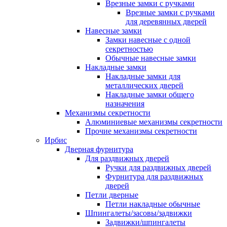
Врезные замки с ручками
Врезные замки с ручками
для деревянных дверей
Навесные замки
Замки навесные с одной
секретностью
Обычные навесные замки
Накладные замки
Накладные замки для
металлических дверей
Накладные замки общего
назначения
Механизмы секретности
Алюминиевые механизмы секретности
Прочие механизмы секретности
Ирбис
Дверная фурнитура
Для раздвижных дверей
Ручки для раздвижных дверей
Фурнитура для раздвижных
дверей
Петли дверные
Петли накладные обычные
Шпингалеты/засовы/задвижки
Задвижки/шпингалеты