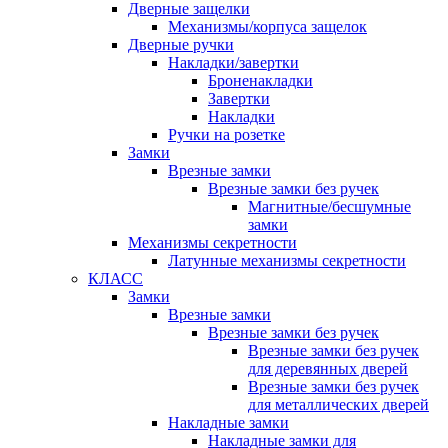
Дверные защелки
Механизмы/корпуса защелок
Дверные ручки
Накладки/завертки
Броненакладки
Завертки
Накладки
Ручки на розетке
Замки
Врезные замки
Врезные замки без ручек
Магнитные/бесшумные
замки
Механизмы секретности
Латунные механизмы секретности
КЛАСС
Замки
Врезные замки
Врезные замки без ручек
Врезные замки без ручек
для деревянных дверей
Врезные замки без ручек
для металлических дверей
Накладные замки
Накладные замки для