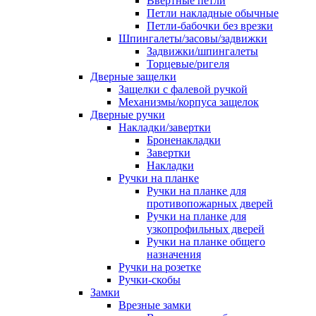
Ввертные петли
Петли накладные обычные
Петли-бабочки без врезки
Шпингалеты/засовы/задвижки
Задвижки/шпингалеты
Торцевые/ригеля
Дверные защелки
Защелки с фалевой ручкой
Механизмы/корпуса защелок
Дверные ручки
Накладки/завертки
Броненакладки
Завертки
Накладки
Ручки на планке
Ручки на планке для
противопожарных дверей
Ручки на планке для
узкопрофильных дверей
Ручки на планке общего
назначения
Ручки на розетке
Ручки-скобы
Замки
Врезные замки