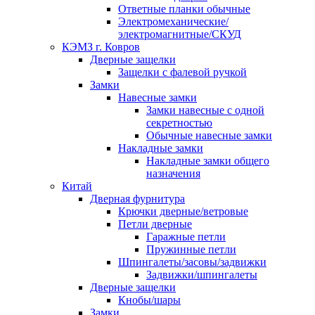
Ответные планки обычные
Электромеханические/
электромагнитные/СКУД
КЭМЗ г. Ковров
Дверные защелки
Защелки с фалевой ручкой
Замки
Навесные замки
Замки навесные с одной
секретностью
Обычные навесные замки
Накладные замки
Накладные замки общего
назначения
Китай
Дверная фурнитура
Крючки дверные/ветровые
Петли дверные
Гаражные петли
Пружинные петли
Шпингалеты/засовы/задвижки
Задвижки/шпингалеты
Дверные защелки
Кнобы/шары
Замки