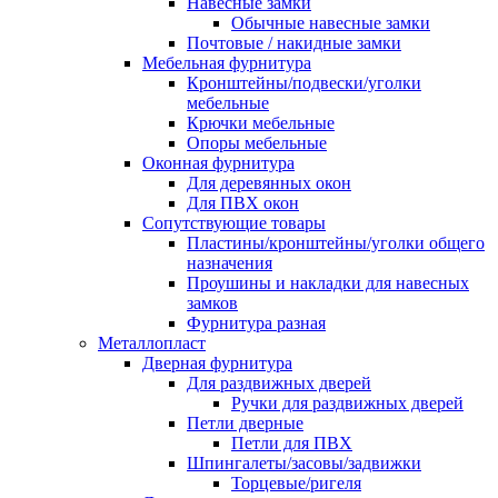
Навесные замки
Обычные навесные замки
Почтовые / накидные замки
Мебельная фурнитура
Кронштейны/подвески/уголки
мебельные
Крючки мебельные
Опоры мебельные
Оконная фурнитура
Для деревянных окон
Для ПВХ окон
Сопутствующие товары
Пластины/кронштейны/уголки общего
назначения
Проушины и накладки для навесных
замков
Фурнитура разная
Металлопласт
Дверная фурнитура
Для раздвижных дверей
Ручки для раздвижных дверей
Петли дверные
Петли для ПВХ
Шпингалеты/засовы/задвижки
Торцевые/ригеля