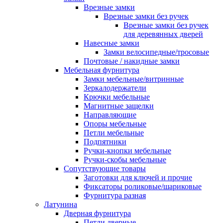
Врезные замки
Врезные замки без ручек
Врезные замки без ручек
для деревянных дверей
Навесные замки
Замки велосипедные/тросовые
Почтовые / накидные замки
Мебельная фурнитура
Замки мебельные/витринные
Зеркалодержатели
Крючки мебельные
Магнитные защелки
Направляющие
Опоры мебельные
Петли мебельные
Подпятники
Ручки-кнопки мебельные
Ручки-скобы мебельные
Сопутствующие товары
Заготовки для ключей и прочие
Фиксаторы роликовые/шариковые
Фурнитура разная
Латунина
Дверная фурнитура
Петли дверные