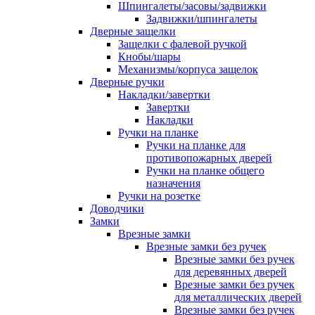
Шпингалеты/засовы/задвижки
Задвижки/шпингалеты
Дверные защелки
Защелки с фалевой ручкой
Кнобы/шары
Механизмы/корпуса защелок
Дверные ручки
Накладки/завертки
Завертки
Накладки
Ручки на планке
Ручки на планке для
противопожарных дверей
Ручки на планке общего
назначения
Ручки на розетке
Доводчики
Замки
Врезные замки
Врезные замки без ручек
Врезные замки без ручек
для деревянных дверей
Врезные замки без ручек
для металлических дверей
Врезные замки без ручек