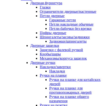
Дверная фурнитура
Глазки
Ограничители дверные/настенные
Петли дверные
Гаражные петли
Петли накладные обычные
Петли-бабочки без врезки
Цифры дверные
Шпингалеты/засовы/задвижки
Задвижки/шпингалеты
Дверные защелки
Защелки с фалевой ручкой
Кнобы/шары
Механизмы/корпуса защелок
Дверные ручки
Накладки/завертки
Накладки
Ручки на планке
Ручки на планке для китайских
дверей
Ручки на планке для
противопожарных дверей
Ручки на планке общего
назначения
Ручки на розетке