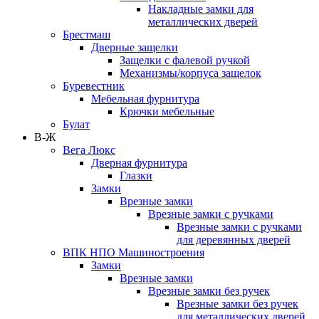
Накладные замки для
металлических дверей
Брестмаш
Дверные защелки
Защелки с фалевой ручкой
Механизмы/корпуса защелок
Буревестник
Мебельная фурнитура
Крючки мебельные
Булат
В-Ж
Вега Люкс
Дверная фурнитура
Глазки
Замки
Врезные замки
Врезные замки с ручками
Врезные замки с ручками
для деревянных дверей
ВПК НПО Машиностроения
Замки
Врезные замки
Врезные замки без ручек
Врезные замки без ручек
для металлических дверей