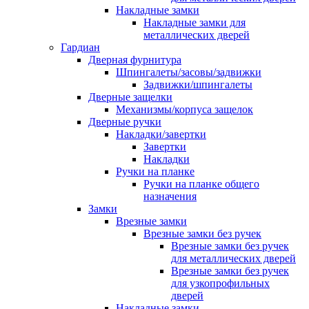
Накладные замки
Накладные замки для
металлических дверей
Гардиан
Дверная фурнитура
Шпингалеты/засовы/задвижки
Задвижки/шпингалеты
Дверные защелки
Механизмы/корпуса защелок
Дверные ручки
Накладки/завертки
Завертки
Накладки
Ручки на планке
Ручки на планке общего
назначения
Замки
Врезные замки
Врезные замки без ручек
Врезные замки без ручек
для металлических дверей
Врезные замки без ручек
для узкопрофильных
дверей
Накладные замки