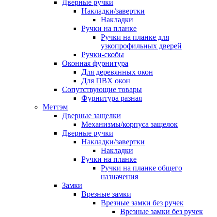
Дверные ручки
Накладки/завертки
Накладки
Ручки на планке
Ручки на планке для
узкопрофильных дверей
Ручки-скобы
Оконная фурнитура
Для деревянных окон
Для ПВХ окон
Сопутствующие товары
Фурнитура разная
Меттэм
Дверные защелки
Механизмы/корпуса защелок
Дверные ручки
Накладки/завертки
Накладки
Ручки на планке
Ручки на планке общего
назначения
Замки
Врезные замки
Врезные замки без ручек
Врезные замки без ручек