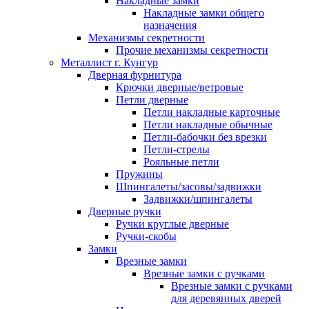
Накладные замки
Накладные замки общего
назначения
Механизмы секретности
Прочие механизмы секретности
Металлист г. Кунгур
Дверная фурнитура
Крючки дверные/ветровые
Петли дверные
Петли накладные карточные
Петли накладные обычные
Петли-бабочки без врезки
Петли-стрелы
Рояльные петли
Пружины
Шпингалеты/засовы/задвижки
Задвижки/шпингалеты
Дверные ручки
Ручки круглые дверные
Ручки-скобы
Замки
Врезные замки
Врезные замки с ручками
Врезные замки с ручками
для деревянных дверей