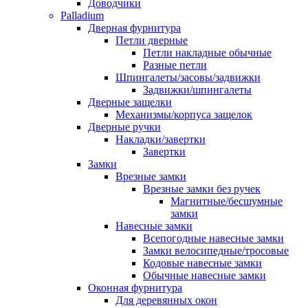
Доводчики
Palladium
Дверная фурнитура
Петли дверные
Петли накладные обычные
Разные петли
Шпингалеты/засовы/задвижки
Задвижки/шпингалеты
Дверные защелки
Механизмы/корпуса защелок
Дверные ручки
Накладки/завертки
Завертки
Замки
Врезные замки
Врезные замки без ручек
Магнитные/бесшумные
замки
Навесные замки
Всепогодные навесные замки
Замки велосипедные/тросовые
Кодовые навесные замки
Обычные навесные замки
Оконная фурнитура
Для деревянных окон