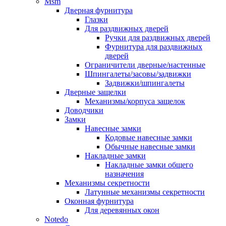
Msm
Дверная фурнитура
Глазки
Для раздвижных дверей
Ручки для раздвижных дверей
Фурнитура для раздвижных
дверей
Ограничители дверные/настенные
Шпингалеты/засовы/задвижки
Задвижки/шпингалеты
Дверные защелки
Механизмы/корпуса защелок
Доводчики
Замки
Навесные замки
Кодовые навесные замки
Обычные навесные замки
Накладные замки
Накладные замки общего
назначения
Механизмы секретности
Латунные механизмы секретности
Оконная фурнитура
Для деревянных окон
Notedo