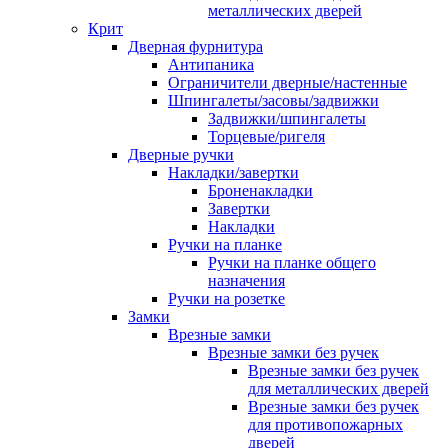
металлических дверей
Крит
Дверная фурнитура
Антипаника
Ограничители дверные/настенные
Шпингалеты/засовы/задвижки
Задвижки/шпингалеты
Торцевые/ригеля
Дверные ручки
Накладки/завертки
Броненакладки
Завертки
Накладки
Ручки на планке
Ручки на планке общего
назначения
Ручки на розетке
Замки
Врезные замки
Врезные замки без ручек
Врезные замки без ручек
для металлических дверей
Врезные замки без ручек
для противопожарных
дверей