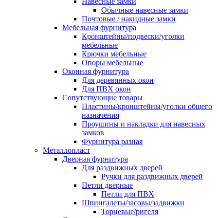
Навесные замки
Обычные навесные замки
Почтовые / накидные замки
Мебельная фурнитура
Кронштейны/подвески/уголки
мебельные
Крючки мебельные
Опоры мебельные
Оконная фурнитура
Для деревянных окон
Для ПВХ окон
Сопутствующие товары
Пластины/кронштейны/уголки общего
назначения
Проушины и накладки для навесных
замков
Фурнитура разная
Металлопласт
Дверная фурнитура
Для раздвижных дверей
Ручки для раздвижных дверей
Петли дверные
Петли для ПВХ
Шпингалеты/засовы/задвижки
Торцевые/ригеля