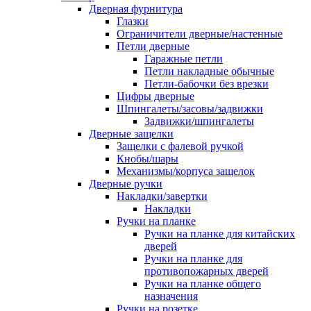
Дверная фурнитура
Глазки
Ограничители дверные/настенные
Петли дверные
Гаражные петли
Петли накладные обычные
Петли-бабочки без врезки
Цифры дверные
Шпингалеты/засовы/задвижки
Задвижки/шпингалеты
Дверные защелки
Защелки с фалевой ручкой
Кнобы/шары
Механизмы/корпуса защелок
Дверные ручки
Накладки/завертки
Накладки
Ручки на планке
Ручки на планке для китайских
дверей
Ручки на планке для
противопожарных дверей
Ручки на планке общего
назначения
Ручки на розетке