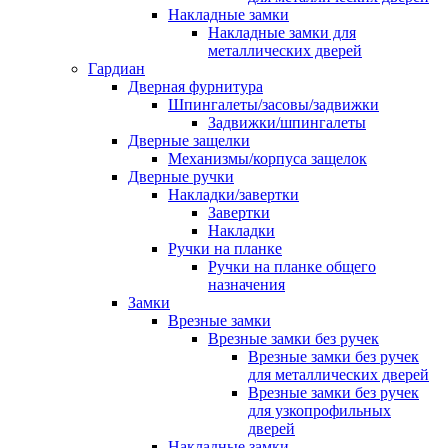
Накладные замки
Накладные замки для
металлических дверей
Гардиан
Дверная фурнитура
Шпингалеты/засовы/задвижки
Задвижки/шпингалеты
Дверные защелки
Механизмы/корпуса защелок
Дверные ручки
Накладки/завертки
Завертки
Накладки
Ручки на планке
Ручки на планке общего
назначения
Замки
Врезные замки
Врезные замки без ручек
Врезные замки без ручек
для металлических дверей
Врезные замки без ручек
для узкопрофильных
дверей
Накладные замки