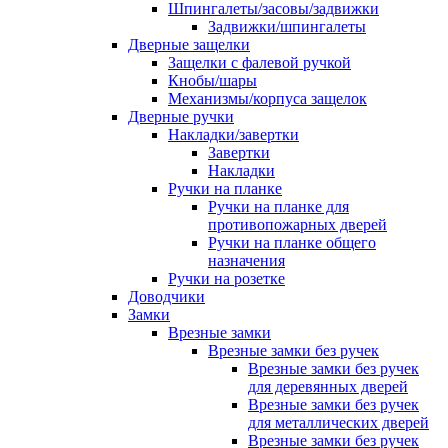
Шпингалеты/засовы/задвижки
Задвижки/шпингалеты
Дверные защелки
Защелки с фалевой ручкой
Кнобы/шары
Механизмы/корпуса защелок
Дверные ручки
Накладки/завертки
Завертки
Накладки
Ручки на планке
Ручки на планке для
противопожарных дверей
Ручки на планке общего
назначения
Ручки на розетке
Доводчики
Замки
Врезные замки
Врезные замки без ручек
Врезные замки без ручек
для деревянных дверей
Врезные замки без ручек
для металлических дверей
Врезные замки без ручек