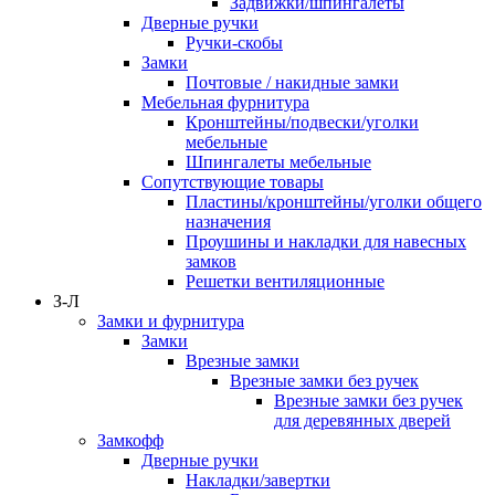
Задвижки/шпингалеты
Дверные ручки
Ручки-скобы
Замки
Почтовые / накидные замки
Мебельная фурнитура
Кронштейны/подвески/уголки
мебельные
Шпингалеты мебельные
Сопутствующие товары
Пластины/кронштейны/уголки общего
назначения
Проушины и накладки для навесных
замков
Решетки вентиляционные
З-Л
Замки и фурнитура
Замки
Врезные замки
Врезные замки без ручек
Врезные замки без ручек
для деревянных дверей
Замкофф
Дверные ручки
Накладки/завертки