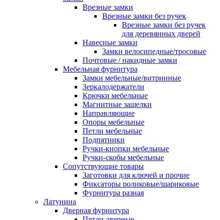
Врезные замки
Врезные замки без ручек
Врезные замки без ручек
для деревянных дверей
Навесные замки
Замки велосипедные/тросовые
Почтовые / накидные замки
Мебельная фурнитура
Замки мебельные/витринные
Зеркалодержатели
Крючки мебельные
Магнитные защелки
Направляющие
Опоры мебельные
Петли мебельные
Подпятники
Ручки-кнопки мебельные
Ручки-скобы мебельные
Сопутствующие товары
Заготовки для ключей и прочие
Фиксаторы роликовые/шариковые
Фурнитура разная
Латунина
Дверная фурнитура
Петли дверные