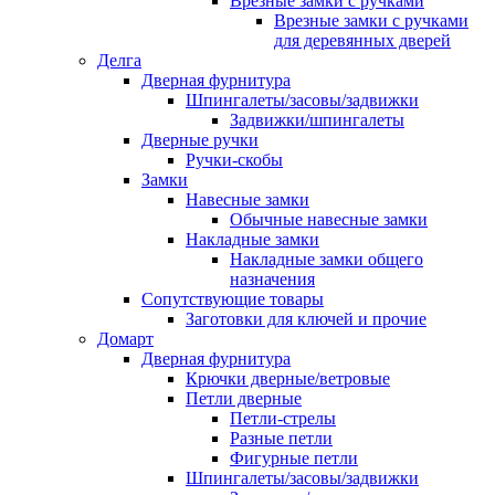
Врезные замки с ручками
Врезные замки с ручками
для деревянных дверей
Делга
Дверная фурнитура
Шпингалеты/засовы/задвижки
Задвижки/шпингалеты
Дверные ручки
Ручки-скобы
Замки
Навесные замки
Обычные навесные замки
Накладные замки
Накладные замки общего
назначения
Сопутствующие товары
Заготовки для ключей и прочие
Домарт
Дверная фурнитура
Крючки дверные/ветровые
Петли дверные
Петли-стрелы
Разные петли
Фигурные петли
Шпингалеты/засовы/задвижки