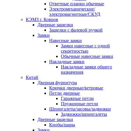
Ответные планки обычные
Электромеханические/
электромагнитные/СКУД
КЭМЗ г. Ковров
Дверные защелки
Защелки с фалевой ручкой
Замки
Навесные замки
Замки навесные с одной
секретностью
Обычные навесные замки
Накладные замки
Накладные замки общего
назначения
Китай
Дверная фурнитура
Крючки дверные/ветровые
Петли дверные
Гаражные петли
Пружинные петли
Шпингалеты/засовы/задвижки
Задвижки/шпингалеты
Дверные защелки
Кнобы/шары
Замки