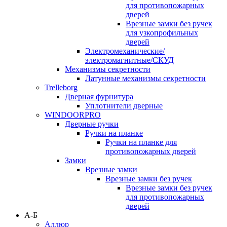
для противопожарных
дверей
Врезные замки без ручек
для узкопрофильных
дверей
Электромеханические/
электромагнитные/СКУД
Механизмы секретности
Латунные механизмы секретности
Trelleborg
Дверная фурнитура
Уплотнители дверные
WINDOORPRO
Дверные ручки
Ручки на планке
Ручки на планке для
противопожарных дверей
Замки
Врезные замки
Врезные замки без ручек
Врезные замки без ручек
для противопожарных
дверей
А-Б
Аллюр