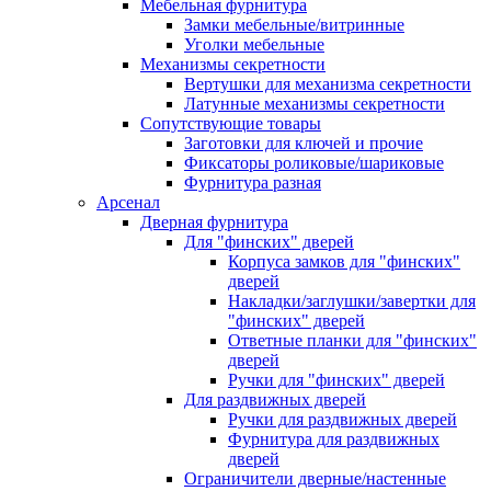
Мебельная фурнитура
Замки мебельные/витринные
Уголки мебельные
Механизмы секретности
Вертушки для механизма секретности
Латунные механизмы секретности
Сопутствующие товары
Заготовки для ключей и прочие
Фиксаторы роликовые/шариковые
Фурнитура разная
Арсенал
Дверная фурнитура
Для "финских" дверей
Корпуса замков для "финских"
дверей
Накладки/заглушки/завертки для
"финских" дверей
Ответные планки для "финских"
дверей
Ручки для "финских" дверей
Для раздвижных дверей
Ручки для раздвижных дверей
Фурнитура для раздвижных
дверей
Ограничители дверные/настенные