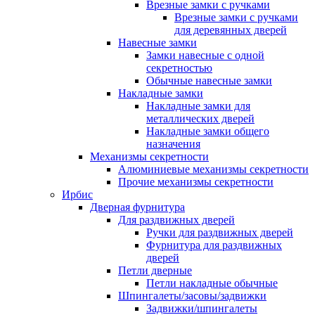
Врезные замки с ручками
Врезные замки с ручками
для деревянных дверей
Навесные замки
Замки навесные с одной
секретностью
Обычные навесные замки
Накладные замки
Накладные замки для
металлических дверей
Накладные замки общего
назначения
Механизмы секретности
Алюминиевые механизмы секретности
Прочие механизмы секретности
Ирбис
Дверная фурнитура
Для раздвижных дверей
Ручки для раздвижных дверей
Фурнитура для раздвижных
дверей
Петли дверные
Петли накладные обычные
Шпингалеты/засовы/задвижки
Задвижки/шпингалеты