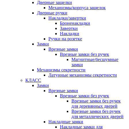
Дверные защелки
Механизмы/корпуса защелок
Дверные ручки
Накладки/завертки
Броненакладки
Завертки
Накладки
Ручки на розетке
Замки
Врезные замки
Врезные замки без ручек
Магнитные/бесшумные
замки
Механизмы секретности
Латунные механизмы секретности
КЛАСС
Замки
Врезные замки
Врезные замки без ручек
Врезные замки без ручек
для деревянных дверей
Врезные замки без ручек
для металлических дверей
Накладные замки
Накладные замки для