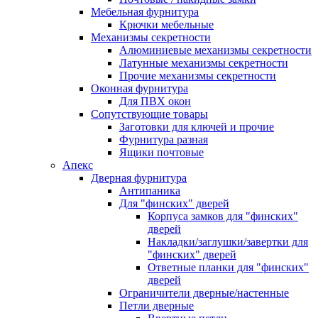
Мебельная фурнитура
Крючки мебельные
Механизмы секретности
Алюминиевые механизмы секретности
Латунные механизмы секретности
Прочие механизмы секретности
Оконная фурнитура
Для ПВХ окон
Сопутствующие товары
Заготовки для ключей и прочие
Фурнитура разная
Ящики почтовые
Апекс
Дверная фурнитура
Антипаника
Для "финских" дверей
Корпуса замков для "финских"
дверей
Накладки/заглушки/завертки для
"финских" дверей
Ответные планки для "финских"
дверей
Ограничители дверные/настенные
Петли дверные