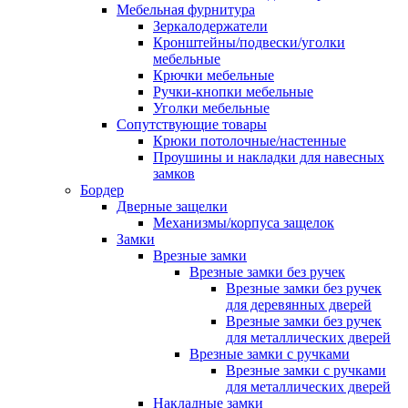
Мебельная фурнитура
Зеркалодержатели
Кронштейны/подвески/уголки
мебельные
Крючки мебельные
Ручки-кнопки мебельные
Уголки мебельные
Сопутствующие товары
Крюки потолочные/настенные
Проушины и накладки для навесных
замков
Бордер
Дверные защелки
Механизмы/корпуса защелок
Замки
Врезные замки
Врезные замки без ручек
Врезные замки без ручек
для деревянных дверей
Врезные замки без ручек
для металлических дверей
Врезные замки с ручками
Врезные замки с ручками
для металлических дверей
Накладные замки