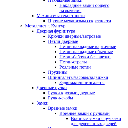
Накладные замки
Накладные замки общего
назначения
Механизмы секретности
Прочие механизмы секретности
Металлист г. Кунгур
Дверная фурнитура
Крючки дверные/ветровые
Петли дверные
Петли накладные карточные
Петли накладные обычные
Петли-бабочки без врезки
Петли-стрелы
Рояльные петли
Пружины
Шпингалеты/засовы/задвижки
Задвижки/шпингалеты
Дверные ручки
Ручки круглые дверные
Ручки-скобы
Замки
Врезные замки
Врезные замки с ручками
Врезные замки с ручками
для деревянных дверей