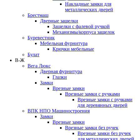
Накладные замки для
металлических дверей
Брестмаш
Дверные защелки
Защелки с фалевой ручкой
Механизмы/корпуса защелок
Буревестник
Мебельная фурнитура
Крючки мебельные
Булат
В-Ж
Вега Люкс
Дверная фурнитура
Глазки
Замки
Врезные замки
Врезные замки с ручками
Врезные замки с ручками
для деревянных дверей
ВПК НПО Машиностроения
Замки
Врезные замки
Врезные замки без ручек
Врезные замки без ручек
для металлических дверей