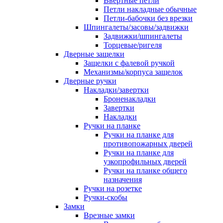
Ввертные петли
Петли накладные обычные
Петли-бабочки без врезки
Шпингалеты/засовы/задвижки
Задвижки/шпингалеты
Торцевые/ригеля
Дверные защелки
Защелки с фалевой ручкой
Механизмы/корпуса защелок
Дверные ручки
Накладки/завертки
Броненакладки
Завертки
Накладки
Ручки на планке
Ручки на планке для
противопожарных дверей
Ручки на планке для
узкопрофильных дверей
Ручки на планке общего
назначения
Ручки на розетке
Ручки-скобы
Замки
Врезные замки