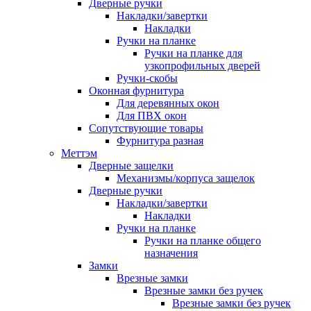
Дверные ручки
Накладки/завертки
Накладки
Ручки на планке
Ручки на планке для
узкопрофильных дверей
Ручки-скобы
Оконная фурнитура
Для деревянных окон
Для ПВХ окон
Сопутствующие товары
Фурнитура разная
Меттэм
Дверные защелки
Механизмы/корпуса защелок
Дверные ручки
Накладки/завертки
Накладки
Ручки на планке
Ручки на планке общего
назначения
Замки
Врезные замки
Врезные замки без ручек
Врезные замки без ручек