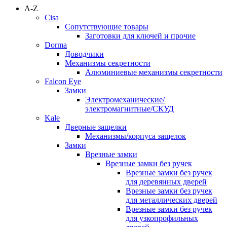
A-Z
Cisa
Сопутствующие товары
Заготовки для ключей и прочие
Dorma
Доводчики
Механизмы секретности
Алюминиевые механизмы секретности
Falcon Eye
Замки
Электромеханические/
электромагнитные/СКУД
Kale
Дверные защелки
Механизмы/корпуса защелок
Замки
Врезные замки
Врезные замки без ручек
Врезные замки без ручек
для деревянных дверей
Врезные замки без ручек
для металлических дверей
Врезные замки без ручек
для узкопрофильных