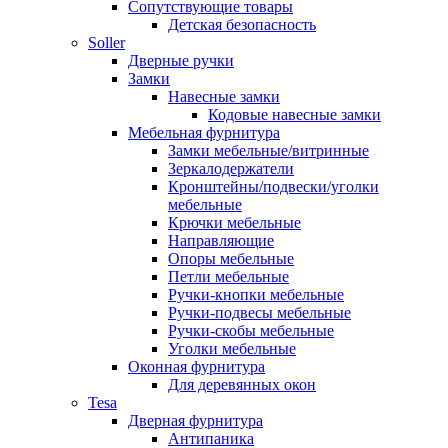
Сопутствующие товары
Детская безопасность
Soller
Дверные ручки
Замки
Навесные замки
Кодовые навесные замки
Мебельная фурнитура
Замки мебельные/витринные
Зеркалодержатели
Кронштейны/подвески/уголки
мебельные
Крючки мебельные
Направляющие
Опоры мебельные
Петли мебельные
Ручки-кнопки мебельные
Ручки-подвесы мебельные
Ручки-скобы мебельные
Уголки мебельные
Оконная фурнитура
Для деревянных окон
Tesa
Дверная фурнитура
Антипаника