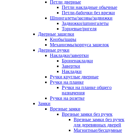
Петли дверные
Петли накладные обычные
Петли-бабочки без врезки
Шпингалеты/засовы/задвижки
Задвижки/шпингалеты
Торцевые/ригеля
Дверные защелки
Кнобы/шары
Механизмы/корпуса защелок
Дверные ручки
Накладки/завертки
Броненакладки
Завертки
Накладки
Ручки круглые дверные
Ручки на планке
Ручки на планке общего
назначения
Ручки на розетке
Замки
Врезные замки
Врезные замки без ручек
Врезные замки без ручек
для деревянных дверей
Магнитные/бесшумные