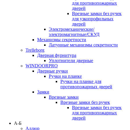
для противопожарных
дверей
Врезные замки без ручек
для узкопрофильных
дверей
Электромеханические/
электромагнитные/СКУД
Механизмы секретности
Латунные механизмы секретности
Trelleborg
Дверная фурнитура
Уплотнители дверные
WINDOORPRO
Дверные ручки
Ручки на планке
Ручки на планке для
противопожарных дверей
Замки
Врезные замки
Врезные замки без ручек
Врезные замки без ручек
для противопожарных
дверей
А-Б
Аллюр