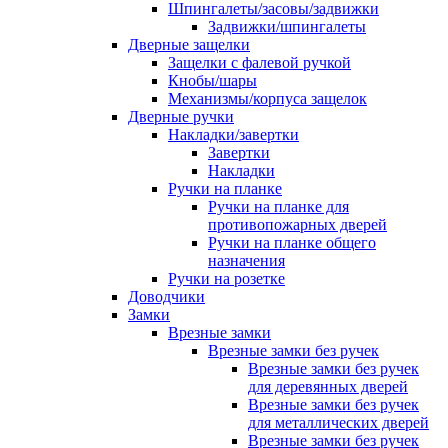
Шпингалеты/засовы/задвижки
Задвижки/шпингалеты
Дверные защелки
Защелки с фалевой ручкой
Кнобы/шары
Механизмы/корпуса защелок
Дверные ручки
Накладки/завертки
Завертки
Накладки
Ручки на планке
Ручки на планке для
противопожарных дверей
Ручки на планке общего
назначения
Ручки на розетке
Доводчики
Замки
Врезные замки
Врезные замки без ручек
Врезные замки без ручек
для деревянных дверей
Врезные замки без ручек
для металлических дверей
Врезные замки без ручек