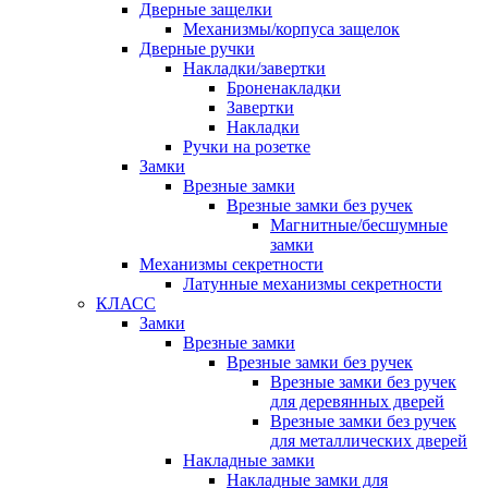
Дверные защелки
Механизмы/корпуса защелок
Дверные ручки
Накладки/завертки
Броненакладки
Завертки
Накладки
Ручки на розетке
Замки
Врезные замки
Врезные замки без ручек
Магнитные/бесшумные
замки
Механизмы секретности
Латунные механизмы секретности
КЛАСС
Замки
Врезные замки
Врезные замки без ручек
Врезные замки без ручек
для деревянных дверей
Врезные замки без ручек
для металлических дверей
Накладные замки
Накладные замки для