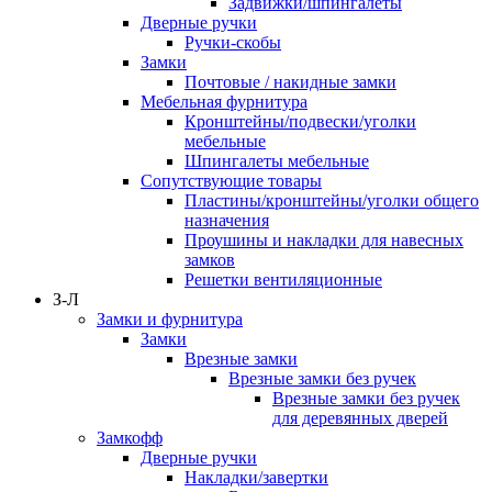
Задвижки/шпингалеты
Дверные ручки
Ручки-скобы
Замки
Почтовые / накидные замки
Мебельная фурнитура
Кронштейны/подвески/уголки
мебельные
Шпингалеты мебельные
Сопутствующие товары
Пластины/кронштейны/уголки общего
назначения
Проушины и накладки для навесных
замков
Решетки вентиляционные
З-Л
Замки и фурнитура
Замки
Врезные замки
Врезные замки без ручек
Врезные замки без ручек
для деревянных дверей
Замкофф
Дверные ручки
Накладки/завертки