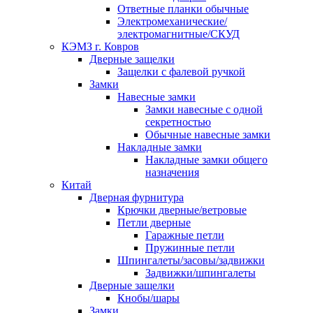
Ответные планки обычные
Электромеханические/
электромагнитные/СКУД
КЭМЗ г. Ковров
Дверные защелки
Защелки с фалевой ручкой
Замки
Навесные замки
Замки навесные с одной
секретностью
Обычные навесные замки
Накладные замки
Накладные замки общего
назначения
Китай
Дверная фурнитура
Крючки дверные/ветровые
Петли дверные
Гаражные петли
Пружинные петли
Шпингалеты/засовы/задвижки
Задвижки/шпингалеты
Дверные защелки
Кнобы/шары
Замки