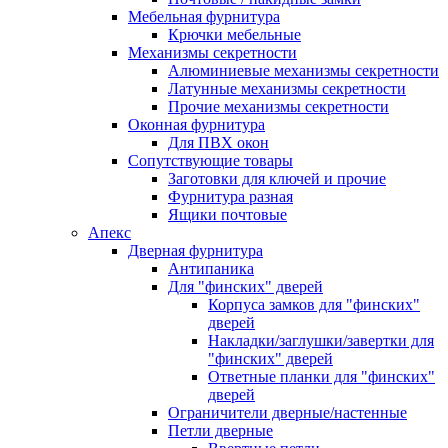
Мебельная фурнитура
Крючки мебельные
Механизмы секретности
Алюминиевые механизмы секретности
Латунные механизмы секретности
Прочие механизмы секретности
Оконная фурнитура
Для ПВХ окон
Сопутствующие товары
Заготовки для ключей и прочие
Фурнитура разная
Ящики почтовые
Апекс
Дверная фурнитура
Антипаника
Для "финских" дверей
Корпуса замков для "финских"
дверей
Накладки/заглушки/завертки для
"финских" дверей
Ответные планки для "финских"
дверей
Ограничители дверные/настенные
Петли дверные