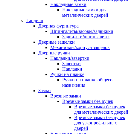
Накладные замки
Накладные замки для
металлических дверей
Гардиан
Дверная фурнитура
Шпингалеты/засовы/задвижки
Задвижки/шпингалеты
Дверные защелки
Механизмы/корпуса защелок
Дверные ручки
Накладки/завертки
Завертки
Накладки
Ручки на планке
Ручки на планке общего
назначения
Замки
Врезные замки
Врезные замки без ручек
Врезные замки без ручек
для металлических дверей
Врезные замки без ручек
для узкопрофильных
дверей
Накладные замки