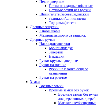
Петли дверные
Петли накладные обычные
Петли-бабочки без врезки
Шпингалеты/засовы/задвижки
Задвижки/шпингалеты
Торцевые/ригеля
Дверные защелки
Кнобы/шары
Механизмы/корпуса защелок
Дверные ручки
Накладки/завертки
Броненакладки
Завертки
Накладки
Ручки круглые дверные
Ручки на планке
Ручки на планке общего
назначения
Ручки на розетке
Замки
Врезные замки
Врезные замки без ручек
Врезные замки без ручек
для деревянных дверей
Магнитные/бесшумные