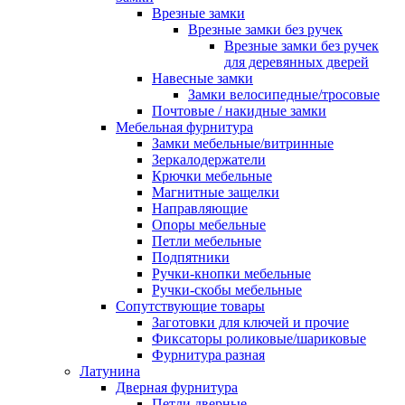
Врезные замки
Врезные замки без ручек
Врезные замки без ручек
для деревянных дверей
Навесные замки
Замки велосипедные/тросовые
Почтовые / накидные замки
Мебельная фурнитура
Замки мебельные/витринные
Зеркалодержатели
Крючки мебельные
Магнитные защелки
Направляющие
Опоры мебельные
Петли мебельные
Подпятники
Ручки-кнопки мебельные
Ручки-скобы мебельные
Сопутствующие товары
Заготовки для ключей и прочие
Фиксаторы роликовые/шариковые
Фурнитура разная
Латунина
Дверная фурнитура
Петли дверные