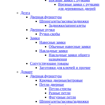
Врезные замки с ручками
Врезные замки с ручками
для деревянных дверей
Делга
Дверная фурнитура
Шпингалеты/засовы/задвижки
Задвижки/шпингалеты
Дверные ручки
Ручки-скобы
Замки
Навесные замки
Обычные навесные замки
Накладные замки
Накладные замки общего
назначения
Сопутствующие товары
Заготовки для ключей и прочие
Домарт
Дверная фурнитура
Крючки дверные/ветровые
Петли дверные
Петли-стрелы
Разные петли
Фигурные петли
Шпингалеты/засовы/задвижки