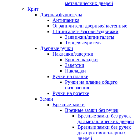
металлических дверей
Крит
Дверная фурнитура
Антипаника
Ограничители дверные/настенные
Шпингалеты/засовы/задвижки
Задвижки/шпингалеты
Торцевые/ригеля
Дверные ручки
Накладки/завертки
Броненакладки
Завертки
Накладки
Ручки на планке
Ручки на планке общего
назначения
Ручки на розетке
Замки
Врезные замки
Врезные замки без ручек
Врезные замки без ручек
для металлических дверей
Врезные замки без ручек
для противопожарных
дверей