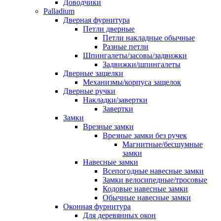
Доводчики
Palladium
Дверная фурнитура
Петли дверные
Петли накладные обычные
Разные петли
Шпингалеты/засовы/задвижки
Задвижки/шпингалеты
Дверные защелки
Механизмы/корпуса защелок
Дверные ручки
Накладки/завертки
Завертки
Замки
Врезные замки
Врезные замки без ручек
Магнитные/бесшумные
замки
Навесные замки
Всепогодные навесные замки
Замки велосипедные/тросовые
Кодовые навесные замки
Обычные навесные замки
Оконная фурнитура
Для деревянных окон