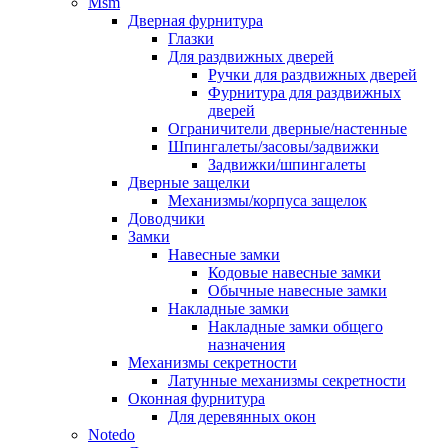
Msm
Дверная фурнитура
Глазки
Для раздвижных дверей
Ручки для раздвижных дверей
Фурнитура для раздвижных
дверей
Ограничители дверные/настенные
Шпингалеты/засовы/задвижки
Задвижки/шпингалеты
Дверные защелки
Механизмы/корпуса защелок
Доводчики
Замки
Навесные замки
Кодовые навесные замки
Обычные навесные замки
Накладные замки
Накладные замки общего
назначения
Механизмы секретности
Латунные механизмы секретности
Оконная фурнитура
Для деревянных окон
Notedo