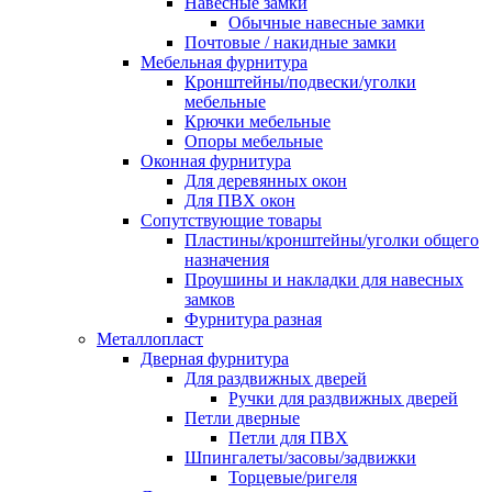
Навесные замки
Обычные навесные замки
Почтовые / накидные замки
Мебельная фурнитура
Кронштейны/подвески/уголки
мебельные
Крючки мебельные
Опоры мебельные
Оконная фурнитура
Для деревянных окон
Для ПВХ окон
Сопутствующие товары
Пластины/кронштейны/уголки общего
назначения
Проушины и накладки для навесных
замков
Фурнитура разная
Металлопласт
Дверная фурнитура
Для раздвижных дверей
Ручки для раздвижных дверей
Петли дверные
Петли для ПВХ
Шпингалеты/засовы/задвижки
Торцевые/ригеля