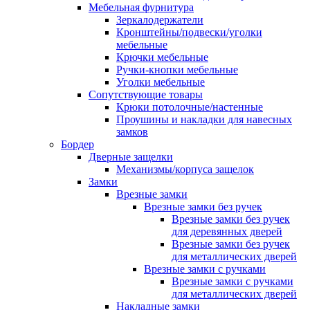
Мебельная фурнитура
Зеркалодержатели
Кронштейны/подвески/уголки
мебельные
Крючки мебельные
Ручки-кнопки мебельные
Уголки мебельные
Сопутствующие товары
Крюки потолочные/настенные
Проушины и накладки для навесных
замков
Бордер
Дверные защелки
Механизмы/корпуса защелок
Замки
Врезные замки
Врезные замки без ручек
Врезные замки без ручек
для деревянных дверей
Врезные замки без ручек
для металлических дверей
Врезные замки с ручками
Врезные замки с ручками
для металлических дверей
Накладные замки