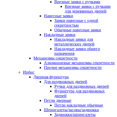
Врезные замки с ручками
Врезные замки с ручками
для деревянных дверей
Навесные замки
Замки навесные с одной
секретностью
Обычные навесные замки
Накладные замки
Накладные замки для
металлических дверей
Накладные замки общего
назначения
Механизмы секретности
Алюминиевые механизмы секретности
Прочие механизмы секретности
Ирбис
Дверная фурнитура
Для раздвижных дверей
Ручки для раздвижных дверей
Фурнитура для раздвижных
дверей
Петли дверные
Петли накладные обычные
Шпингалеты/засовы/задвижки
Задвижки/шпингалеты