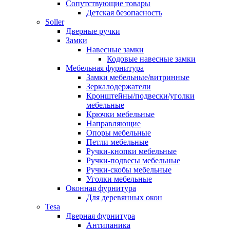
Сопутствующие товары
Детская безопасность
Soller
Дверные ручки
Замки
Навесные замки
Кодовые навесные замки
Мебельная фурнитура
Замки мебельные/витринные
Зеркалодержатели
Кронштейны/подвески/уголки
мебельные
Крючки мебельные
Направляющие
Опоры мебельные
Петли мебельные
Ручки-кнопки мебельные
Ручки-подвесы мебельные
Ручки-скобы мебельные
Уголки мебельные
Оконная фурнитура
Для деревянных окон
Tesa
Дверная фурнитура
Антипаника