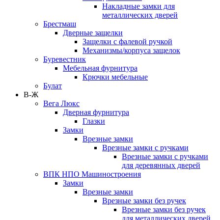
Накладные замки для
металлических дверей
Брестмаш
Дверные защелки
Защелки с фалевой ручкой
Механизмы/корпуса защелок
Буревестник
Мебельная фурнитура
Крючки мебельные
Булат
В-Ж
Вега Люкс
Дверная фурнитура
Глазки
Замки
Врезные замки
Врезные замки с ручками
Врезные замки с ручками
для деревянных дверей
ВПК НПО Машиностроения
Замки
Врезные замки
Врезные замки без ручек
Врезные замки без ручек
для металлических дверей