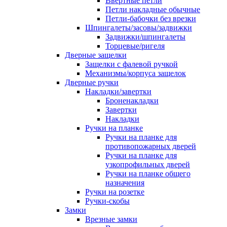
Ввертные петли
Петли накладные обычные
Петли-бабочки без врезки
Шпингалеты/засовы/задвижки
Задвижки/шпингалеты
Торцевые/ригеля
Дверные защелки
Защелки с фалевой ручкой
Механизмы/корпуса защелок
Дверные ручки
Накладки/завертки
Броненакладки
Завертки
Накладки
Ручки на планке
Ручки на планке для
противопожарных дверей
Ручки на планке для
узкопрофильных дверей
Ручки на планке общего
назначения
Ручки на розетке
Ручки-скобы
Замки
Врезные замки