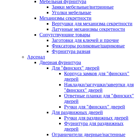
Мебельная фурнитура
Замки мебельные/витринные
Уголки мебельные
Механизмы секретности
Вертушки для механизма секретности
Латунные механизмы секретности
Сопутствующие товары
Заготовки для ключей и прочие
Фиксаторы роликовые/шариковые
Фурнитура разная
Арсенал
Дверная фурнитура
Для "финских" дверей
Корпуса замков для "финских"
дверей
Накладки/заглушки/завертки для
"финских" дверей
Ответные планки для "финских"
дверей
Ручки для "финских" дверей
Для раздвижных дверей
Ручки для раздвижных дверей
Фурнитура для раздвижных
дверей
Ограничители дверные/настенные