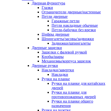
Дверная фурнитура
Глазки
Ограничители дверные/настенные
Петли дверные
Гаражные петли
Петли накладные обычные
Петли-бабочки без врезки
Цифры дверные
Шпингалеты/засовы/задвижки
Задвижки/шпингалеты
Дверные защелки
Защелки с фалевой ручкой
Кнобы/шары
Механизмы/корпуса защелок
Дверные ручки
Накладки/завертки
Накладки
Ручки на планке
Ручки на планке для китайских
дверей
Ручки на планке для
противопожарных дверей
Ручки на планке общего
назначения
Ручки на розетке