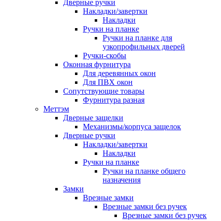
Дверные ручки
Накладки/завертки
Накладки
Ручки на планке
Ручки на планке для
узкопрофильных дверей
Ручки-скобы
Оконная фурнитура
Для деревянных окон
Для ПВХ окон
Сопутствующие товары
Фурнитура разная
Меттэм
Дверные защелки
Механизмы/корпуса защелок
Дверные ручки
Накладки/завертки
Накладки
Ручки на планке
Ручки на планке общего
назначения
Замки
Врезные замки
Врезные замки без ручек
Врезные замки без ручек