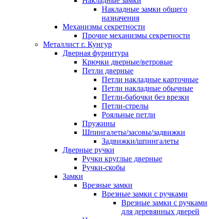
Накладные замки
Накладные замки общего
назначения
Механизмы секретности
Прочие механизмы секретности
Металлист г. Кунгур
Дверная фурнитура
Крючки дверные/ветровые
Петли дверные
Петли накладные карточные
Петли накладные обычные
Петли-бабочки без врезки
Петли-стрелы
Рояльные петли
Пружины
Шпингалеты/засовы/задвижки
Задвижки/шпингалеты
Дверные ручки
Ручки круглые дверные
Ручки-скобы
Замки
Врезные замки
Врезные замки с ручками
Врезные замки с ручками
для деревянных дверей