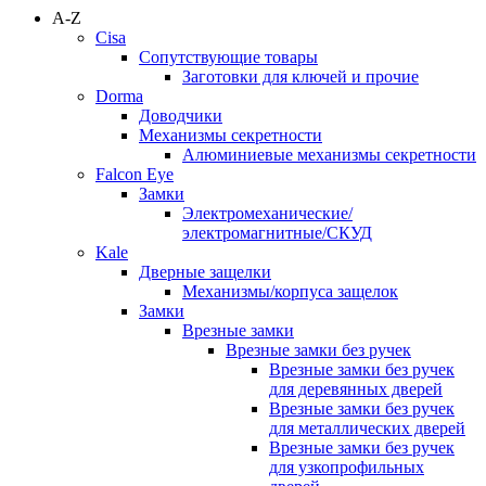
A-Z
Cisa
Сопутствующие товары
Заготовки для ключей и прочие
Dorma
Доводчики
Механизмы секретности
Алюминиевые механизмы секретности
Falcon Eye
Замки
Электромеханические/
электромагнитные/СКУД
Kale
Дверные защелки
Механизмы/корпуса защелок
Замки
Врезные замки
Врезные замки без ручек
Врезные замки без ручек
для деревянных дверей
Врезные замки без ручек
для металлических дверей
Врезные замки без ручек
для узкопрофильных