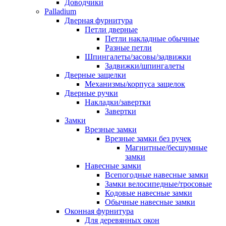
Доводчики
Palladium
Дверная фурнитура
Петли дверные
Петли накладные обычные
Разные петли
Шпингалеты/засовы/задвижки
Задвижки/шпингалеты
Дверные защелки
Механизмы/корпуса защелок
Дверные ручки
Накладки/завертки
Завертки
Замки
Врезные замки
Врезные замки без ручек
Магнитные/бесшумные
замки
Навесные замки
Всепогодные навесные замки
Замки велосипедные/тросовые
Кодовые навесные замки
Обычные навесные замки
Оконная фурнитура
Для деревянных окон