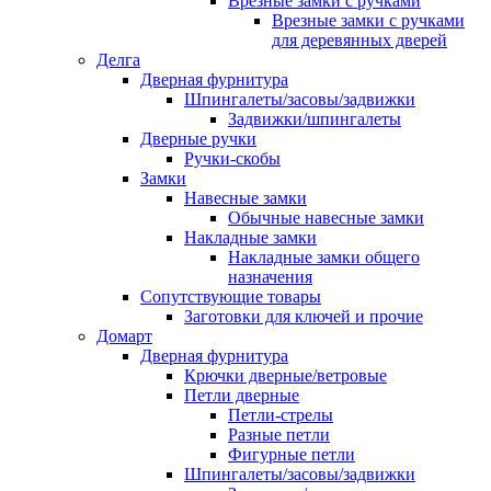
Врезные замки с ручками
Врезные замки с ручками
для деревянных дверей
Делга
Дверная фурнитура
Шпингалеты/засовы/задвижки
Задвижки/шпингалеты
Дверные ручки
Ручки-скобы
Замки
Навесные замки
Обычные навесные замки
Накладные замки
Накладные замки общего
назначения
Сопутствующие товары
Заготовки для ключей и прочие
Домарт
Дверная фурнитура
Крючки дверные/ветровые
Петли дверные
Петли-стрелы
Разные петли
Фигурные петли
Шпингалеты/засовы/задвижки