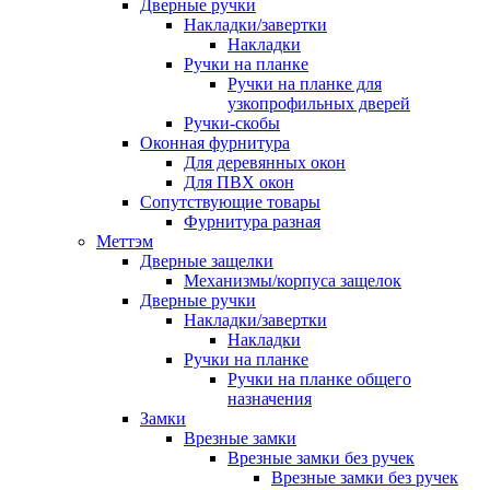
Дверные ручки
Накладки/завертки
Накладки
Ручки на планке
Ручки на планке для
узкопрофильных дверей
Ручки-скобы
Оконная фурнитура
Для деревянных окон
Для ПВХ окон
Сопутствующие товары
Фурнитура разная
Меттэм
Дверные защелки
Механизмы/корпуса защелок
Дверные ручки
Накладки/завертки
Накладки
Ручки на планке
Ручки на планке общего
назначения
Замки
Врезные замки
Врезные замки без ручек
Врезные замки без ручек