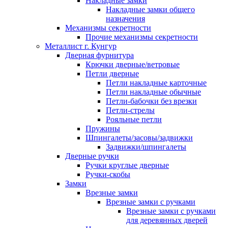
Накладные замки
Накладные замки общего
назначения
Механизмы секретности
Прочие механизмы секретности
Металлист г. Кунгур
Дверная фурнитура
Крючки дверные/ветровые
Петли дверные
Петли накладные карточные
Петли накладные обычные
Петли-бабочки без врезки
Петли-стрелы
Рояльные петли
Пружины
Шпингалеты/засовы/задвижки
Задвижки/шпингалеты
Дверные ручки
Ручки круглые дверные
Ручки-скобы
Замки
Врезные замки
Врезные замки с ручками
Врезные замки с ручками
для деревянных дверей