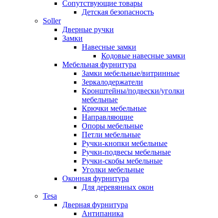
Сопутствующие товары
Детская безопасность
Soller
Дверные ручки
Замки
Навесные замки
Кодовые навесные замки
Мебельная фурнитура
Замки мебельные/витринные
Зеркалодержатели
Кронштейны/подвески/уголки
мебельные
Крючки мебельные
Направляющие
Опоры мебельные
Петли мебельные
Ручки-кнопки мебельные
Ручки-подвесы мебельные
Ручки-скобы мебельные
Уголки мебельные
Оконная фурнитура
Для деревянных окон
Tesa
Дверная фурнитура
Антипаника