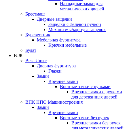
Накладные замки для
металлических дверей
Брестмаш
Дверные защелки
Защелки с фалевой ручкой
Механизмы/корпуса защелок
Буревестник
Мебельная фурнитура
Крючки мебельные
Булат
В-Ж
Вега Люкс
Дверная фурнитура
Глазки
Замки
Врезные замки
Врезные замки с ручками
Врезные замки с ручками
для деревянных дверей
ВПК НПО Машиностроения
Замки
Врезные замки
Врезные замки без ручек
Врезные замки без ручек
для металлических дверей