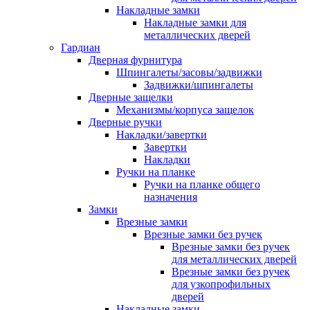
Накладные замки
Накладные замки для
металлических дверей
Гардиан
Дверная фурнитура
Шпингалеты/засовы/задвижки
Задвижки/шпингалеты
Дверные защелки
Механизмы/корпуса защелок
Дверные ручки
Накладки/завертки
Завертки
Накладки
Ручки на планке
Ручки на планке общего
назначения
Замки
Врезные замки
Врезные замки без ручек
Врезные замки без ручек
для металлических дверей
Врезные замки без ручек
для узкопрофильных
дверей
Накладные замки