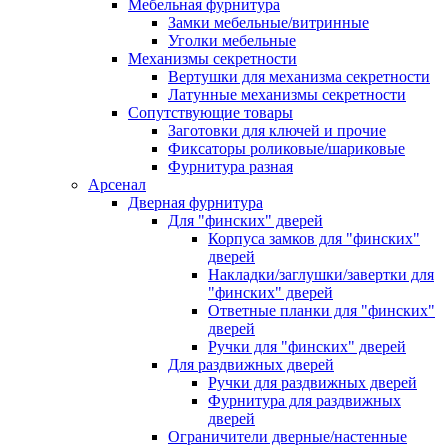
Мебельная фурнитура
Замки мебельные/витринные
Уголки мебельные
Механизмы секретности
Вертушки для механизма секретности
Латунные механизмы секретности
Сопутствующие товары
Заготовки для ключей и прочие
Фиксаторы роликовые/шариковые
Фурнитура разная
Арсенал
Дверная фурнитура
Для "финских" дверей
Корпуса замков для "финских"
дверей
Накладки/заглушки/завертки для
"финских" дверей
Ответные планки для "финских"
дверей
Ручки для "финских" дверей
Для раздвижных дверей
Ручки для раздвижных дверей
Фурнитура для раздвижных
дверей
Ограничители дверные/настенные