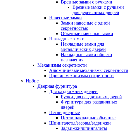
Врезные замки с ручками
Врезные замки с ручками
для деревянных дверей
Навесные замки
Замки навесные с одной
секретностью
Обычные навесные замки
Накладные замки
Накладные замки для
металлических дверей
Накладные замки общего
назначения
Механизмы секретности
Алюминиевые механизмы секретности
Прочие механизмы секретности
Ирбис
Дверная фурнитура
Для раздвижных дверей
Ручки для раздвижных дверей
Фурнитура для раздвижных
дверей
Петли дверные
Петли накладные обычные
Шпингалеты/засовы/задвижки
Задвижки/шпингалеты