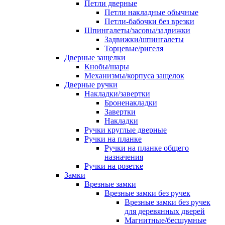
Петли дверные
Петли накладные обычные
Петли-бабочки без врезки
Шпингалеты/засовы/задвижки
Задвижки/шпингалеты
Торцевые/ригеля
Дверные защелки
Кнобы/шары
Механизмы/корпуса защелок
Дверные ручки
Накладки/завертки
Броненакладки
Завертки
Накладки
Ручки круглые дверные
Ручки на планке
Ручки на планке общего
назначения
Ручки на розетке
Замки
Врезные замки
Врезные замки без ручек
Врезные замки без ручек
для деревянных дверей
Магнитные/бесшумные