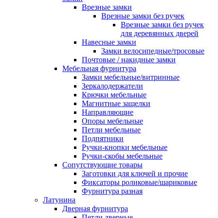
Врезные замки
Врезные замки без ручек
Врезные замки без ручек
для деревянных дверей
Навесные замки
Замки велосипедные/тросовые
Почтовые / накидные замки
Мебельная фурнитура
Замки мебельные/витринные
Зеркалодержатели
Крючки мебельные
Магнитные защелки
Направляющие
Опоры мебельные
Петли мебельные
Подпятники
Ручки-кнопки мебельные
Ручки-скобы мебельные
Сопутствующие товары
Заготовки для ключей и прочие
Фиксаторы роликовые/шариковые
Фурнитура разная
Латунина
Дверная фурнитура
Петли дверные