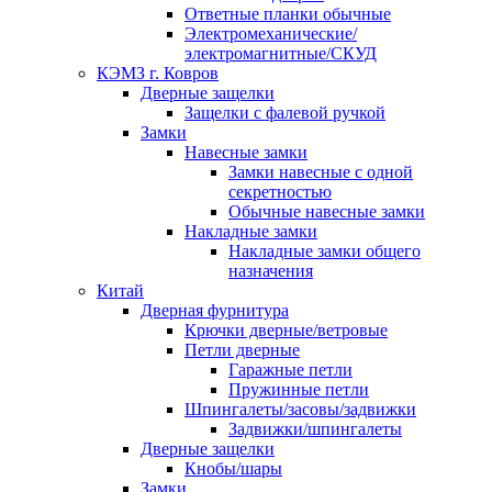
Ответные планки обычные
Электромеханические/
электромагнитные/СКУД
КЭМЗ г. Ковров
Дверные защелки
Защелки с фалевой ручкой
Замки
Навесные замки
Замки навесные с одной
секретностью
Обычные навесные замки
Накладные замки
Накладные замки общего
назначения
Китай
Дверная фурнитура
Крючки дверные/ветровые
Петли дверные
Гаражные петли
Пружинные петли
Шпингалеты/засовы/задвижки
Задвижки/шпингалеты
Дверные защелки
Кнобы/шары
Замки