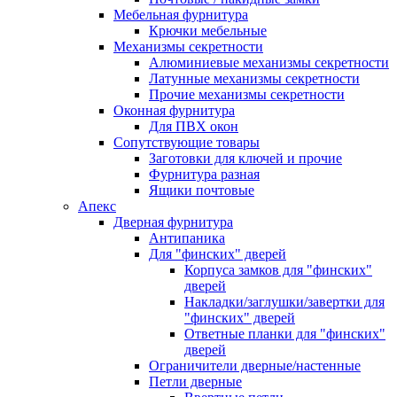
Мебельная фурнитура
Крючки мебельные
Механизмы секретности
Алюминиевые механизмы секретности
Латунные механизмы секретности
Прочие механизмы секретности
Оконная фурнитура
Для ПВХ окон
Сопутствующие товары
Заготовки для ключей и прочие
Фурнитура разная
Ящики почтовые
Апекс
Дверная фурнитура
Антипаника
Для "финских" дверей
Корпуса замков для "финских"
дверей
Накладки/заглушки/завертки для
"финских" дверей
Ответные планки для "финских"
дверей
Ограничители дверные/настенные
Петли дверные