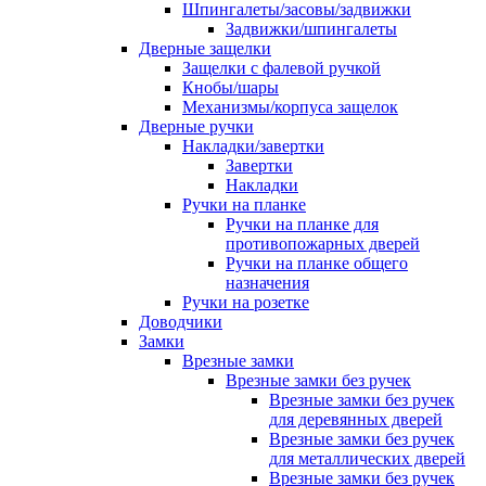
Шпингалеты/засовы/задвижки
Задвижки/шпингалеты
Дверные защелки
Защелки с фалевой ручкой
Кнобы/шары
Механизмы/корпуса защелок
Дверные ручки
Накладки/завертки
Завертки
Накладки
Ручки на планке
Ручки на планке для
противопожарных дверей
Ручки на планке общего
назначения
Ручки на розетке
Доводчики
Замки
Врезные замки
Врезные замки без ручек
Врезные замки без ручек
для деревянных дверей
Врезные замки без ручек
для металлических дверей
Врезные замки без ручек