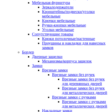
Мебельная фурнитура
Зеркалодержатели
Кронштейны/подвески/уголки
мебельные
Крючки мебельные
Ручки-кнопки мебельные
Уголки мебельные
Сопутствующие товары
Крюки потолочные/настенные
Проушины и накладки для навесных
замков
Бордер
Дверные защелки
Механизмы/корпуса защелок
Замки
Врезные замки
Врезные замки без ручек
Врезные замки без ручек
для деревянных дверей
Врезные замки без ручек
для металлических дверей
Врезные замки с ручками
Врезные замки с ручками
для металлических дверей
Накладные замки