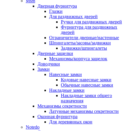
Msm
Дверная фурнитура
Глазки
Для раздвижных дверей
Ручки для раздвижных дверей
Фурнитура для раздвижных
дверей
Ограничители дверные/настенные
Шпингалеты/засовы/задвижки
Задвижки/шпингалеты
Дверные защелки
Механизмы/корпуса защелок
Доводчики
Замки
Навесные замки
Кодовые навесные замки
Обычные навесные замки
Накладные замки
Накладные замки общего
назначения
Механизмы секретности
Латунные механизмы секретности
Оконная фурнитура
Для деревянных окон
Notedo