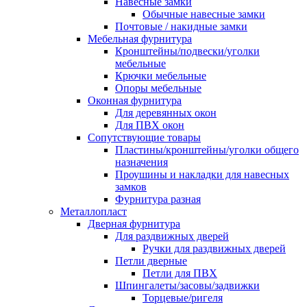
Навесные замки
Обычные навесные замки
Почтовые / накидные замки
Мебельная фурнитура
Кронштейны/подвески/уголки
мебельные
Крючки мебельные
Опоры мебельные
Оконная фурнитура
Для деревянных окон
Для ПВХ окон
Сопутствующие товары
Пластины/кронштейны/уголки общего
назначения
Проушины и накладки для навесных
замков
Фурнитура разная
Металлопласт
Дверная фурнитура
Для раздвижных дверей
Ручки для раздвижных дверей
Петли дверные
Петли для ПВХ
Шпингалеты/засовы/задвижки
Торцевые/ригеля