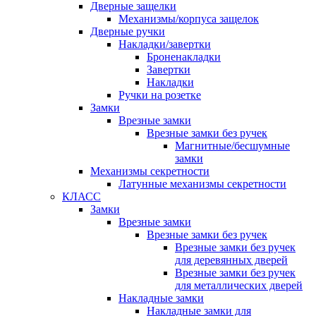
Дверные защелки
Механизмы/корпуса защелок
Дверные ручки
Накладки/завертки
Броненакладки
Завертки
Накладки
Ручки на розетке
Замки
Врезные замки
Врезные замки без ручек
Магнитные/бесшумные
замки
Механизмы секретности
Латунные механизмы секретности
КЛАСС
Замки
Врезные замки
Врезные замки без ручек
Врезные замки без ручек
для деревянных дверей
Врезные замки без ручек
для металлических дверей
Накладные замки
Накладные замки для