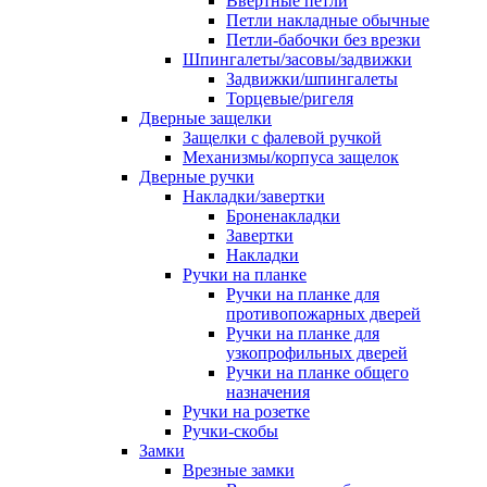
Ввертные петли
Петли накладные обычные
Петли-бабочки без врезки
Шпингалеты/засовы/задвижки
Задвижки/шпингалеты
Торцевые/ригеля
Дверные защелки
Защелки с фалевой ручкой
Механизмы/корпуса защелок
Дверные ручки
Накладки/завертки
Броненакладки
Завертки
Накладки
Ручки на планке
Ручки на планке для
противопожарных дверей
Ручки на планке для
узкопрофильных дверей
Ручки на планке общего
назначения
Ручки на розетке
Ручки-скобы
Замки
Врезные замки