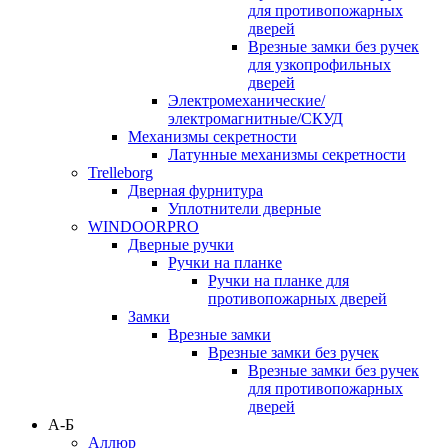
для противопожарных
дверей
Врезные замки без ручек
для узкопрофильных
дверей
Электромеханические/
электромагнитные/СКУД
Механизмы секретности
Латунные механизмы секретности
Trelleborg
Дверная фурнитура
Уплотнители дверные
WINDOORPRO
Дверные ручки
Ручки на планке
Ручки на планке для
противопожарных дверей
Замки
Врезные замки
Врезные замки без ручек
Врезные замки без ручек
для противопожарных
дверей
А-Б
Аллюр