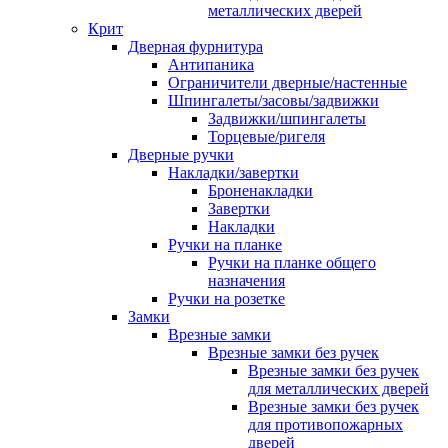
металлических дверей
Крит
Дверная фурнитура
Антипаника
Ограничители дверные/настенные
Шпингалеты/засовы/задвижки
Задвижки/шпингалеты
Торцевые/ригеля
Дверные ручки
Накладки/завертки
Броненакладки
Завертки
Накладки
Ручки на планке
Ручки на планке общего
назначения
Ручки на розетке
Замки
Врезные замки
Врезные замки без ручек
Врезные замки без ручек
для металлических дверей
Врезные замки без ручек
для противопожарных
дверей