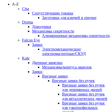
A-Z
Cisa
Сопутствующие товары
Заготовки для ключей и прочие
Dorma
Доводчики
Механизмы секретности
Алюминиевые механизмы секретности
Falcon Eye
Замки
Электромеханические/
электромагнитные/СКУД
Kale
Дверные защелки
Механизмы/корпуса защелок
Замки
Врезные замки
Врезные замки без ручек
Врезные замки без ручек
для деревянных дверей
Врезные замки без ручек
для металлических дверей
Врезные замки без ручек
для узкопрофильных