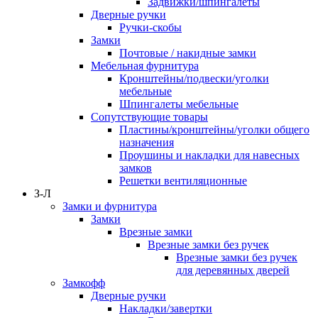
Задвижки/шпингалеты
Дверные ручки
Ручки-скобы
Замки
Почтовые / накидные замки
Мебельная фурнитура
Кронштейны/подвески/уголки
мебельные
Шпингалеты мебельные
Сопутствующие товары
Пластины/кронштейны/уголки общего
назначения
Проушины и накладки для навесных
замков
Решетки вентиляционные
З-Л
Замки и фурнитура
Замки
Врезные замки
Врезные замки без ручек
Врезные замки без ручек
для деревянных дверей
Замкофф
Дверные ручки
Накладки/завертки