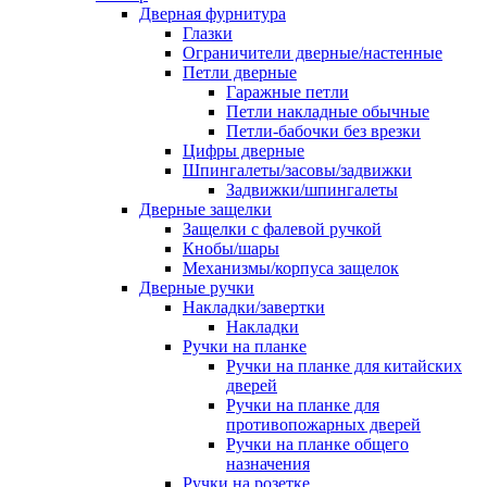
Дверная фурнитура
Глазки
Ограничители дверные/настенные
Петли дверные
Гаражные петли
Петли накладные обычные
Петли-бабочки без врезки
Цифры дверные
Шпингалеты/засовы/задвижки
Задвижки/шпингалеты
Дверные защелки
Защелки с фалевой ручкой
Кнобы/шары
Механизмы/корпуса защелок
Дверные ручки
Накладки/завертки
Накладки
Ручки на планке
Ручки на планке для китайских
дверей
Ручки на планке для
противопожарных дверей
Ручки на планке общего
назначения
Ручки на розетке