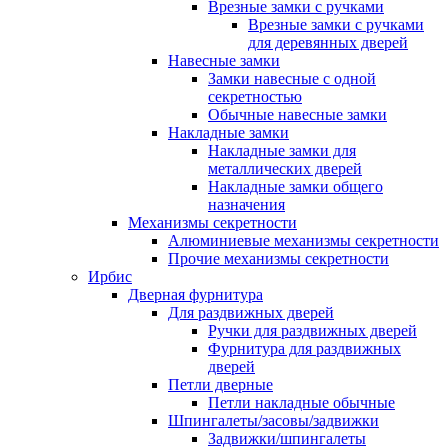
Врезные замки с ручками
Врезные замки с ручками
для деревянных дверей
Навесные замки
Замки навесные с одной
секретностью
Обычные навесные замки
Накладные замки
Накладные замки для
металлических дверей
Накладные замки общего
назначения
Механизмы секретности
Алюминиевые механизмы секретности
Прочие механизмы секретности
Ирбис
Дверная фурнитура
Для раздвижных дверей
Ручки для раздвижных дверей
Фурнитура для раздвижных
дверей
Петли дверные
Петли накладные обычные
Шпингалеты/засовы/задвижки
Задвижки/шпингалеты