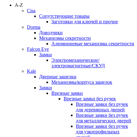
A-Z
Cisa
Сопутствующие товары
Заготовки для ключей и прочие
Dorma
Доводчики
Механизмы секретности
Алюминиевые механизмы секретности
Falcon Eye
Замки
Электромеханические/
электромагнитные/СКУД
Kale
Дверные защелки
Механизмы/корпуса защелок
Замки
Врезные замки
Врезные замки без ручек
Врезные замки без ручек
для деревянных дверей
Врезные замки без ручек
для металлических дверей
Врезные замки без ручек
для узкопрофильных