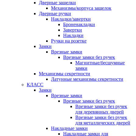
Дверные защелки
Механизмы/корпуса защелок
Дверные ручки
Накладки/завертки
Броненакладки
Завертки
Накладки
Ручки на розетке
Замки
Врезные замки
Врезные замки без ручек
Магнитные/бесшумные
замки
Механизмы секретности
Латунные механизмы секретности
КЛАСС
Замки
Врезные замки
Врезные замки без ручек
Врезные замки без ручек
для деревянных дверей
Врезные замки без ручек
для металлических дверей
Накладные замки
Накладные замки для