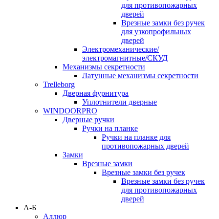
для противопожарных
дверей
Врезные замки без ручек
для узкопрофильных
дверей
Электромеханические/
электромагнитные/СКУД
Механизмы секретности
Латунные механизмы секретности
Trelleborg
Дверная фурнитура
Уплотнители дверные
WINDOORPRO
Дверные ручки
Ручки на планке
Ручки на планке для
противопожарных дверей
Замки
Врезные замки
Врезные замки без ручек
Врезные замки без ручек
для противопожарных
дверей
А-Б
Аллюр