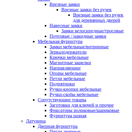
Врезные замки
Врезные замки без ручек
Врезные замки без ручек
для деревянных дверей
Навесные замки
Замки велосипедные/тросовые
Почтовые / накидные замки
Мебельная фурнитура
Замки мебельные/витринные
Зеркалодержатели
Крючки мебельные
Магнитные защелки
Направляющие
Опоры мебельные
Петли мебельные
Подпятники
Ручки-кнопки мебельные
Ручки-скобы мебельные
Сопутствующие товары
Заготовки для ключей и прочие
Фиксаторы роликовые/шариковые
Фурнитура разная
Латунина
Дверная фурнитура
Петли дверные