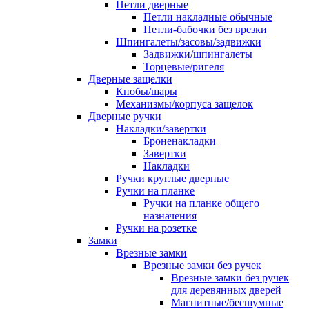
Петли дверные
Петли накладные обычные
Петли-бабочки без врезки
Шпингалеты/засовы/задвижки
Задвижки/шпингалеты
Торцевые/ригеля
Дверные защелки
Кнобы/шары
Механизмы/корпуса защелок
Дверные ручки
Накладки/завертки
Броненакладки
Завертки
Накладки
Ручки круглые дверные
Ручки на планке
Ручки на планке общего
назначения
Ручки на розетке
Замки
Врезные замки
Врезные замки без ручек
Врезные замки без ручек
для деревянных дверей
Магнитные/бесшумные