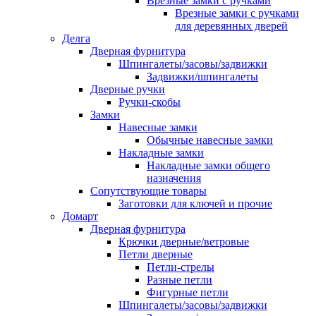
Врезные замки с ручками
Врезные замки с ручками
для деревянных дверей
Делга
Дверная фурнитура
Шпингалеты/засовы/задвижки
Задвижки/шпингалеты
Дверные ручки
Ручки-скобы
Замки
Навесные замки
Обычные навесные замки
Накладные замки
Накладные замки общего
назначения
Сопутствующие товары
Заготовки для ключей и прочие
Домарт
Дверная фурнитура
Крючки дверные/ветровые
Петли дверные
Петли-стрелы
Разные петли
Фигурные петли
Шпингалеты/засовы/задвижки