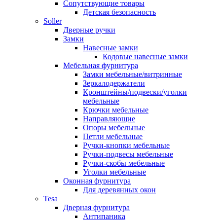
Сопутствующие товары
Детская безопасность
Soller
Дверные ручки
Замки
Навесные замки
Кодовые навесные замки
Мебельная фурнитура
Замки мебельные/витринные
Зеркалодержатели
Кронштейны/подвески/уголки
мебельные
Крючки мебельные
Направляющие
Опоры мебельные
Петли мебельные
Ручки-кнопки мебельные
Ручки-подвесы мебельные
Ручки-скобы мебельные
Уголки мебельные
Оконная фурнитура
Для деревянных окон
Tesa
Дверная фурнитура
Антипаника