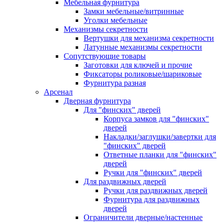
Мебельная фурнитура
Замки мебельные/витринные
Уголки мебельные
Механизмы секретности
Вертушки для механизма секретности
Латунные механизмы секретности
Сопутствующие товары
Заготовки для ключей и прочие
Фиксаторы роликовые/шариковые
Фурнитура разная
Арсенал
Дверная фурнитура
Для "финских" дверей
Корпуса замков для "финских"
дверей
Накладки/заглушки/завертки для
"финских" дверей
Ответные планки для "финских"
дверей
Ручки для "финских" дверей
Для раздвижных дверей
Ручки для раздвижных дверей
Фурнитура для раздвижных
дверей
Ограничители дверные/настенные