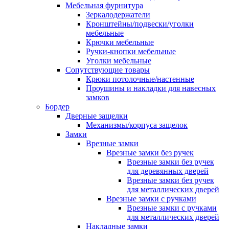
Мебельная фурнитура
Зеркалодержатели
Кронштейны/подвески/уголки
мебельные
Крючки мебельные
Ручки-кнопки мебельные
Уголки мебельные
Сопутствующие товары
Крюки потолочные/настенные
Проушины и накладки для навесных
замков
Бордер
Дверные защелки
Механизмы/корпуса защелок
Замки
Врезные замки
Врезные замки без ручек
Врезные замки без ручек
для деревянных дверей
Врезные замки без ручек
для металлических дверей
Врезные замки с ручками
Врезные замки с ручками
для металлических дверей
Накладные замки