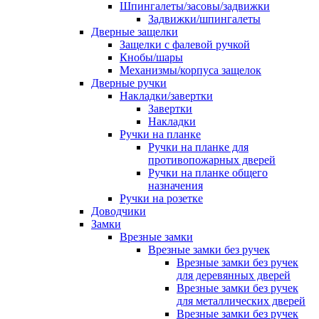
Шпингалеты/засовы/задвижки
Задвижки/шпингалеты
Дверные защелки
Защелки с фалевой ручкой
Кнобы/шары
Механизмы/корпуса защелок
Дверные ручки
Накладки/завертки
Завертки
Накладки
Ручки на планке
Ручки на планке для
противопожарных дверей
Ручки на планке общего
назначения
Ручки на розетке
Доводчики
Замки
Врезные замки
Врезные замки без ручек
Врезные замки без ручек
для деревянных дверей
Врезные замки без ручек
для металлических дверей
Врезные замки без ручек