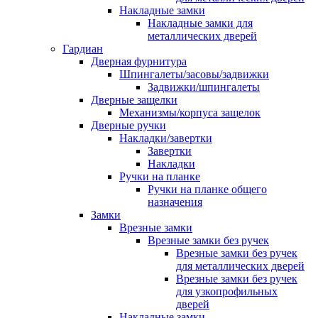
Накладные замки
Накладные замки для
металлических дверей
Гардиан
Дверная фурнитура
Шпингалеты/засовы/задвижки
Задвижки/шпингалеты
Дверные защелки
Механизмы/корпуса защелок
Дверные ручки
Накладки/завертки
Завертки
Накладки
Ручки на планке
Ручки на планке общего
назначения
Замки
Врезные замки
Врезные замки без ручек
Врезные замки без ручек
для металлических дверей
Врезные замки без ручек
для узкопрофильных
дверей
Накладные замки