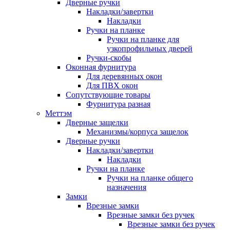
Дверные ручки
Накладки/завертки
Накладки
Ручки на планке
Ручки на планке для
узкопрофильных дверей
Ручки-скобы
Оконная фурнитура
Для деревянных окон
Для ПВХ окон
Сопутствующие товары
Фурнитура разная
Меттэм
Дверные защелки
Механизмы/корпуса защелок
Дверные ручки
Накладки/завертки
Накладки
Ручки на планке
Ручки на планке общего
назначения
Замки
Врезные замки
Врезные замки без ручек
Врезные замки без ручек