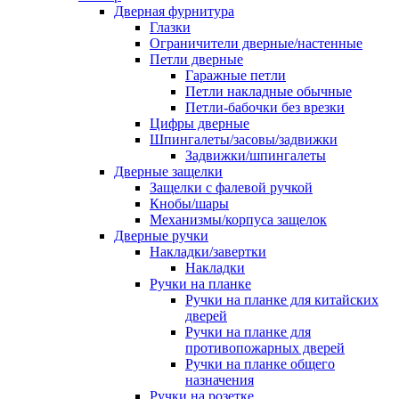
Дверная фурнитура
Глазки
Ограничители дверные/настенные
Петли дверные
Гаражные петли
Петли накладные обычные
Петли-бабочки без врезки
Цифры дверные
Шпингалеты/засовы/задвижки
Задвижки/шпингалеты
Дверные защелки
Защелки с фалевой ручкой
Кнобы/шары
Механизмы/корпуса защелок
Дверные ручки
Накладки/завертки
Накладки
Ручки на планке
Ручки на планке для китайских
дверей
Ручки на планке для
противопожарных дверей
Ручки на планке общего
назначения
Ручки на розетке