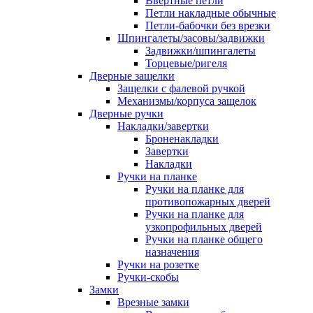
Ввертные петли
Петли накладные обычные
Петли-бабочки без врезки
Шпингалеты/засовы/задвижки
Задвижки/шпингалеты
Торцевые/ригеля
Дверные защелки
Защелки с фалевой ручкой
Механизмы/корпуса защелок
Дверные ручки
Накладки/завертки
Броненакладки
Завертки
Накладки
Ручки на планке
Ручки на планке для
противопожарных дверей
Ручки на планке для
узкопрофильных дверей
Ручки на планке общего
назначения
Ручки на розетке
Ручки-скобы
Замки
Врезные замки