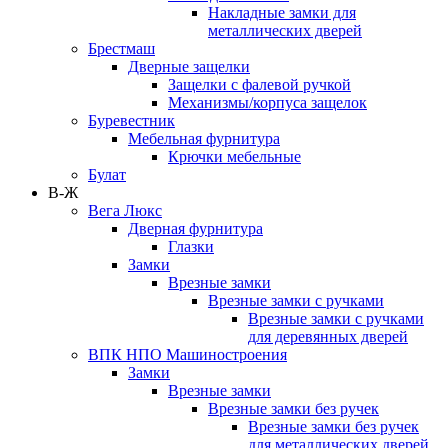
Накладные замки для
металлических дверей
Брестмаш
Дверные защелки
Защелки с фалевой ручкой
Механизмы/корпуса защелок
Буревестник
Мебельная фурнитура
Крючки мебельные
Булат
В-Ж
Вега Люкс
Дверная фурнитура
Глазки
Замки
Врезные замки
Врезные замки с ручками
Врезные замки с ручками
для деревянных дверей
ВПК НПО Машиностроения
Замки
Врезные замки
Врезные замки без ручек
Врезные замки без ручек
для металлических дверей