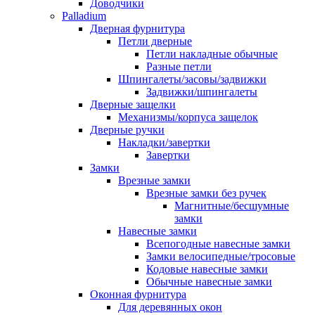
Доводчики
Palladium
Дверная фурнитура
Петли дверные
Петли накладные обычные
Разные петли
Шпингалеты/засовы/задвижки
Задвижки/шпингалеты
Дверные защелки
Механизмы/корпуса защелок
Дверные ручки
Накладки/завертки
Завертки
Замки
Врезные замки
Врезные замки без ручек
Магнитные/бесшумные
замки
Навесные замки
Всепогодные навесные замки
Замки велосипедные/тросовые
Кодовые навесные замки
Обычные навесные замки
Оконная фурнитура
Для деревянных окон