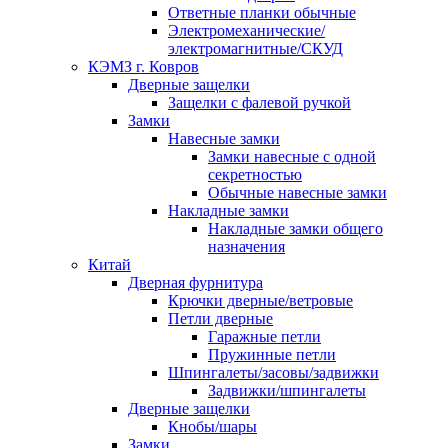
Ответные планки обычные
Электромеханические/
электромагнитные/СКУД
КЭМЗ г. Ковров
Дверные защелки
Защелки с фалевой ручкой
Замки
Навесные замки
Замки навесные с одной
секретностью
Обычные навесные замки
Накладные замки
Накладные замки общего
назначения
Китай
Дверная фурнитура
Крючки дверные/ветровые
Петли дверные
Гаражные петли
Пружинные петли
Шпингалеты/засовы/задвижки
Задвижки/шпингалеты
Дверные защелки
Кнобы/шары
Замки