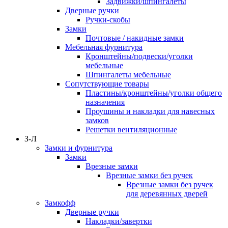
Задвижки/шпингалеты
Дверные ручки
Ручки-скобы
Замки
Почтовые / накидные замки
Мебельная фурнитура
Кронштейны/подвески/уголки
мебельные
Шпингалеты мебельные
Сопутствующие товары
Пластины/кронштейны/уголки общего
назначения
Проушины и накладки для навесных
замков
Решетки вентиляционные
З-Л
Замки и фурнитура
Замки
Врезные замки
Врезные замки без ручек
Врезные замки без ручек
для деревянных дверей
Замкофф
Дверные ручки
Накладки/завертки