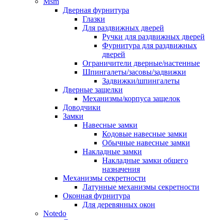
Msm
Дверная фурнитура
Глазки
Для раздвижных дверей
Ручки для раздвижных дверей
Фурнитура для раздвижных
дверей
Ограничители дверные/настенные
Шпингалеты/засовы/задвижки
Задвижки/шпингалеты
Дверные защелки
Механизмы/корпуса защелок
Доводчики
Замки
Навесные замки
Кодовые навесные замки
Обычные навесные замки
Накладные замки
Накладные замки общего
назначения
Механизмы секретности
Латунные механизмы секретности
Оконная фурнитура
Для деревянных окон
Notedo