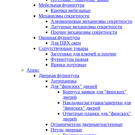
Мебельная фурнитура
Крючки мебельные
Механизмы секретности
Алюминиевые механизмы секретности
Латунные механизмы секретности
Прочие механизмы секретности
Оконная фурнитура
Для ПВХ окон
Сопутствующие товары
Заготовки для ключей и прочие
Фурнитура разная
Ящики почтовые
Апекс
Дверная фурнитура
Антипаника
Для "финских" дверей
Корпуса замков для "финских"
дверей
Накладки/заглушки/завертки для
"финских" дверей
Ответные планки для "финских"
дверей
Ограничители дверные/настенные
Петли дверные