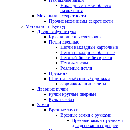
Накладные замки
Накладные замки общего
назначения
Механизмы секретности
Прочие механизмы секретности
Металлист г. Кунгур
Дверная фурнитура
Крючки дверные/ветровые
Петли дверные
Петли накладные карточные
Петли накладные обычные
Петли-бабочки без врезки
Петли-стрелы
Рояльные петли
Пружины
Шпингалеты/засовы/задвижки
Задвижки/шпингалеты
Дверные ручки
Ручки круглые дверные
Ручки-скобы
Замки
Врезные замки
Врезные замки с ручками
Врезные замки с ручками
для деревянных дверей