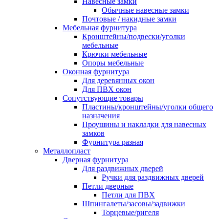
Навесные замки
Обычные навесные замки
Почтовые / накидные замки
Мебельная фурнитура
Кронштейны/подвески/уголки
мебельные
Крючки мебельные
Опоры мебельные
Оконная фурнитура
Для деревянных окон
Для ПВХ окон
Сопутствующие товары
Пластины/кронштейны/уголки общего
назначения
Проушины и накладки для навесных
замков
Фурнитура разная
Металлопласт
Дверная фурнитура
Для раздвижных дверей
Ручки для раздвижных дверей
Петли дверные
Петли для ПВХ
Шпингалеты/засовы/задвижки
Торцевые/ригеля