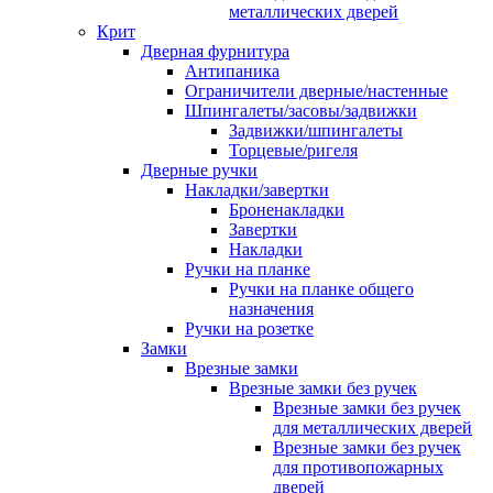
металлических дверей
Крит
Дверная фурнитура
Антипаника
Ограничители дверные/настенные
Шпингалеты/засовы/задвижки
Задвижки/шпингалеты
Торцевые/ригеля
Дверные ручки
Накладки/завертки
Броненакладки
Завертки
Накладки
Ручки на планке
Ручки на планке общего
назначения
Ручки на розетке
Замки
Врезные замки
Врезные замки без ручек
Врезные замки без ручек
для металлических дверей
Врезные замки без ручек
для противопожарных
дверей