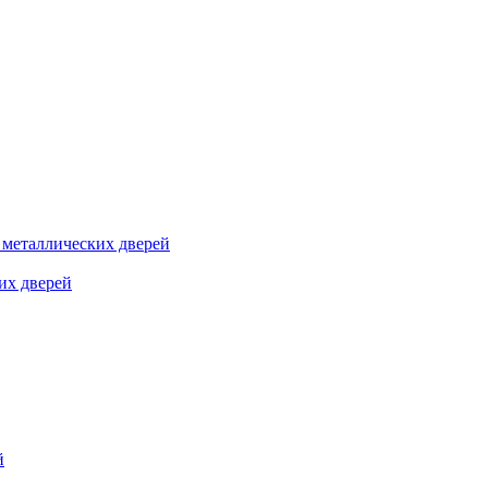
я металлических дверей
их дверей
й