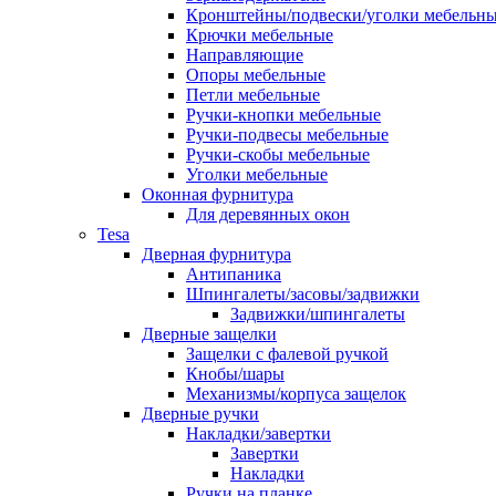
Кронштейны/подвески/уголки мебельн
Крючки мебельные
Направляющие
Опоры мебельные
Петли мебельные
Ручки-кнопки мебельные
Ручки-подвесы мебельные
Ручки-скобы мебельные
Уголки мебельные
Оконная фурнитура
Для деревянных окон
Tesa
Дверная фурнитура
Антипаника
Шпингалеты/засовы/задвижки
Задвижки/шпингалеты
Дверные защелки
Защелки с фалевой ручкой
Кнобы/шары
Механизмы/корпуса защелок
Дверные ручки
Накладки/завертки
Завертки
Накладки
Ручки на планке