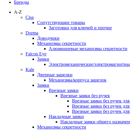
Бренды
A-Z
Cisa
Сопутствующие товары
Заготовки для ключей и прочие
Dorma
Доводчики
Механизмы секретности
Алюминиевые механизмы секретности
Falcon Eye
Замки
Электромеханические/электромагнитн
Kale
Дверные защелки
Механизмы/корпуса защелок
Замки
Врезные замки
Врезные замки без ручек
Врезные замки без ручек дл
Врезные замки без ручек дл
Врезные замки без ручек дл
Накладные замки
Накладные замки общего назначе
Механизмы секретности