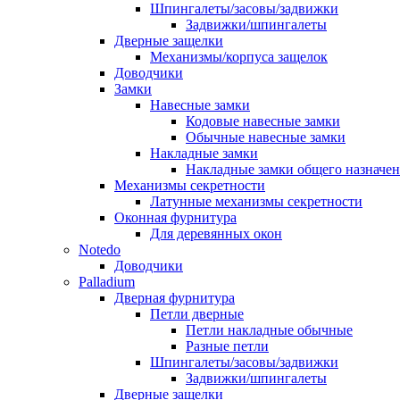
Шпингалеты/засовы/задвижки
Задвижки/шпингалеты
Дверные защелки
Механизмы/корпуса защелок
Доводчики
Замки
Навесные замки
Кодовые навесные замки
Обычные навесные замки
Накладные замки
Накладные замки общего назначе
Механизмы секретности
Латунные механизмы секретности
Оконная фурнитура
Для деревянных окон
Notedo
Доводчики
Palladium
Дверная фурнитура
Петли дверные
Петли накладные обычные
Разные петли
Шпингалеты/засовы/задвижки
Задвижки/шпингалеты
Дверные защелки