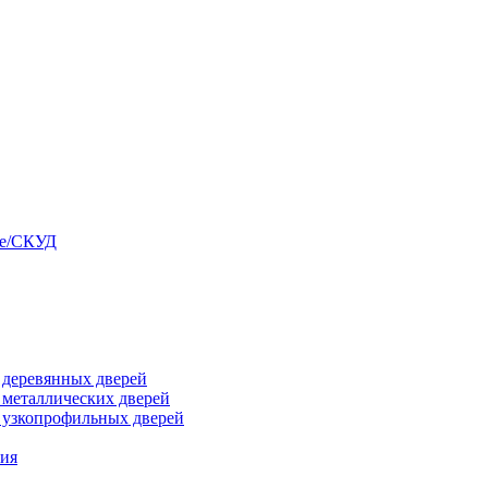
ые/СКУД
я деревянных дверей
я металлических дверей
я узкопрофильных дверей
ния