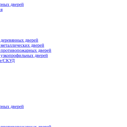
рных дверей
ия
я деревянных дверей
я металлических дверей
я противопожарных дверей
я узкопрофильных дверей
ые/СКУД
рных дверей
я противопожарных дверей