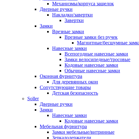
Механизмы/корпуса защелок
Дверные ручки
Накладки/завертки
Завертки
Замки
Врезные замки
Врезные замки без ручек
Магнитные/бесшумные замк
Навесные замки
Всепогодные навесные замки
Замки велосипедные/тросовые
Кодовые навесные замки
Обычные навесные замки
Оконная фурнитура
Для деревянных окон
Сопутствующие товары
Детская безопасность
Soller
Дверные ручки
Замки
Навесные замки
Кодовые навесные замки
Мебельная фурнитура
Замки мебельные/витринные
Зеркалодержатели