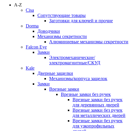
A-Z
Cisa
Сопутствующие товары
Заготовки для ключей и прочие
Dorma
Доводчики
Механизмы секретности
Алюминиевые механизмы секретности
Falcon Eye
Замки
Электромеханические/
электромагнитные/СКУД
Kale
Дверные защелки
Механизмы/корпуса защелок
Замки
Врезные замки
Врезные замки без ручек
Врезные замки без ручек
для деревянных дверей
Врезные замки без ручек
для металлических дверей
Врезные замки без ручек
для узкопрофильных