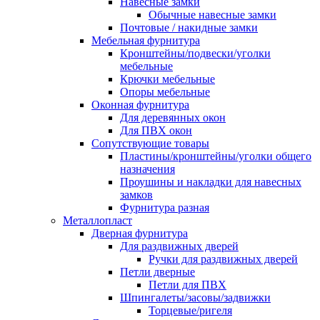
Навесные замки
Обычные навесные замки
Почтовые / накидные замки
Мебельная фурнитура
Кронштейны/подвески/уголки
мебельные
Крючки мебельные
Опоры мебельные
Оконная фурнитура
Для деревянных окон
Для ПВХ окон
Сопутствующие товары
Пластины/кронштейны/уголки общего
назначения
Проушины и накладки для навесных
замков
Фурнитура разная
Металлопласт
Дверная фурнитура
Для раздвижных дверей
Ручки для раздвижных дверей
Петли дверные
Петли для ПВХ
Шпингалеты/засовы/задвижки
Торцевые/ригеля