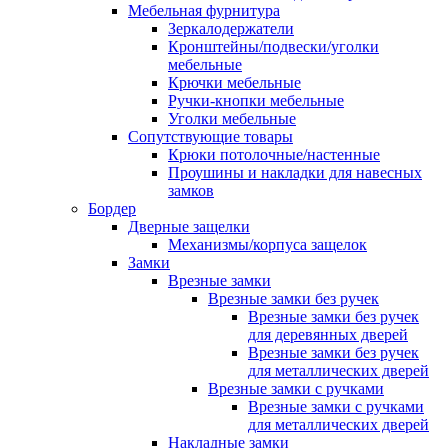
Мебельная фурнитура
Зеркалодержатели
Кронштейны/подвески/уголки
мебельные
Крючки мебельные
Ручки-кнопки мебельные
Уголки мебельные
Сопутствующие товары
Крюки потолочные/настенные
Проушины и накладки для навесных
замков
Бордер
Дверные защелки
Механизмы/корпуса защелок
Замки
Врезные замки
Врезные замки без ручек
Врезные замки без ручек
для деревянных дверей
Врезные замки без ручек
для металлических дверей
Врезные замки с ручками
Врезные замки с ручками
для металлических дверей
Накладные замки