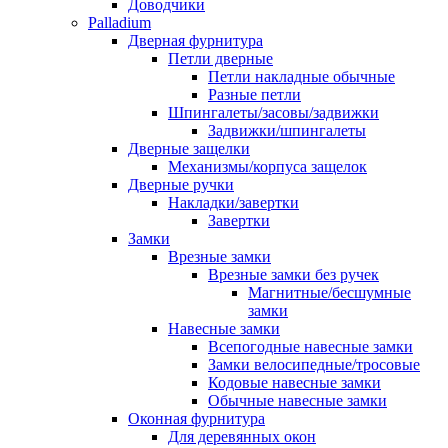
Доводчики
Palladium
Дверная фурнитура
Петли дверные
Петли накладные обычные
Разные петли
Шпингалеты/засовы/задвижки
Задвижки/шпингалеты
Дверные защелки
Механизмы/корпуса защелок
Дверные ручки
Накладки/завертки
Завертки
Замки
Врезные замки
Врезные замки без ручек
Магнитные/бесшумные
замки
Навесные замки
Всепогодные навесные замки
Замки велосипедные/тросовые
Кодовые навесные замки
Обычные навесные замки
Оконная фурнитура
Для деревянных окон