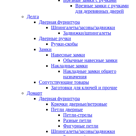
Врезные замки с ручками
Врезные замки с ручками
для деревянных дверей
Делга
Дверная фурнитура
Шпингалеты/засовы/задвижки
Задвижки/шпингалеты
Дверные ручки
Ручки-скобы
Замки
Навесные замки
Обычные навесные замки
Накладные замки
Накладные замки общего
назначения
Сопутствующие товары
Заготовки для ключей и прочие
Домарт
Дверная фурнитура
Крючки дверные/ветровые
Петли дверные
Петли-стрелы
Разные петли
Фигурные петли
Шпингалеты/засовы/задвижки