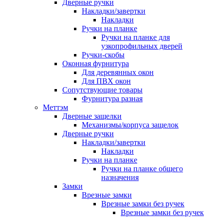
Дверные ручки
Накладки/завертки
Накладки
Ручки на планке
Ручки на планке для
узкопрофильных дверей
Ручки-скобы
Оконная фурнитура
Для деревянных окон
Для ПВХ окон
Сопутствующие товары
Фурнитура разная
Меттэм
Дверные защелки
Механизмы/корпуса защелок
Дверные ручки
Накладки/завертки
Накладки
Ручки на планке
Ручки на планке общего
назначения
Замки
Врезные замки
Врезные замки без ручек
Врезные замки без ручек