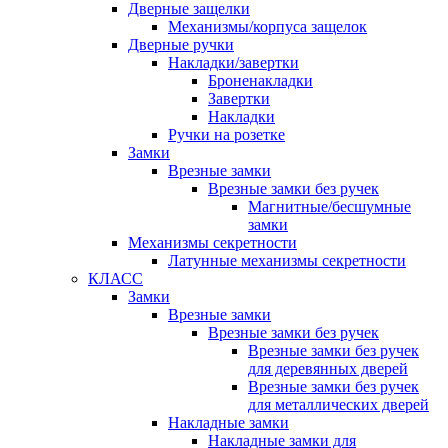
Дверные защелки
Механизмы/корпуса защелок
Дверные ручки
Накладки/завертки
Броненакладки
Завертки
Накладки
Ручки на розетке
Замки
Врезные замки
Врезные замки без ручек
Магнитные/бесшумные
замки
Механизмы секретности
Латунные механизмы секретности
КЛАСС
Замки
Врезные замки
Врезные замки без ручек
Врезные замки без ручек
для деревянных дверей
Врезные замки без ручек
для металлических дверей
Накладные замки
Накладные замки для