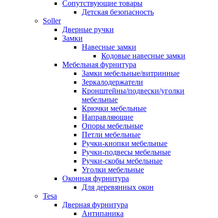
Сопутствующие товары
Детская безопасность
Soller
Дверные ручки
Замки
Навесные замки
Кодовые навесные замки
Мебельная фурнитура
Замки мебельные/витринные
Зеркалодержатели
Кронштейны/подвески/уголки
мебельные
Крючки мебельные
Направляющие
Опоры мебельные
Петли мебельные
Ручки-кнопки мебельные
Ручки-подвесы мебельные
Ручки-скобы мебельные
Уголки мебельные
Оконная фурнитура
Для деревянных окон
Tesa
Дверная фурнитура
Антипаника