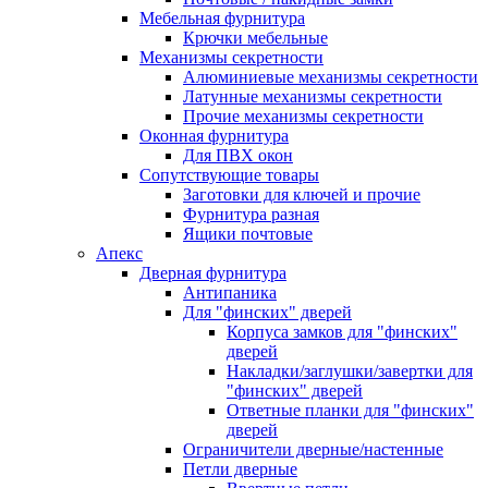
Мебельная фурнитура
Крючки мебельные
Механизмы секретности
Алюминиевые механизмы секретности
Латунные механизмы секретности
Прочие механизмы секретности
Оконная фурнитура
Для ПВХ окон
Сопутствующие товары
Заготовки для ключей и прочие
Фурнитура разная
Ящики почтовые
Апекс
Дверная фурнитура
Антипаника
Для "финских" дверей
Корпуса замков для "финских"
дверей
Накладки/заглушки/завертки для
"финских" дверей
Ответные планки для "финских"
дверей
Ограничители дверные/настенные
Петли дверные