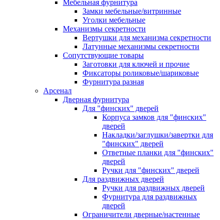
Мебельная фурнитура
Замки мебельные/витринные
Уголки мебельные
Механизмы секретности
Вертушки для механизма секретности
Латунные механизмы секретности
Сопутствующие товары
Заготовки для ключей и прочие
Фиксаторы роликовые/шариковые
Фурнитура разная
Арсенал
Дверная фурнитура
Для "финских" дверей
Корпуса замков для "финских"
дверей
Накладки/заглушки/завертки для
"финских" дверей
Ответные планки для "финских"
дверей
Ручки для "финских" дверей
Для раздвижных дверей
Ручки для раздвижных дверей
Фурнитура для раздвижных
дверей
Ограничители дверные/настенные