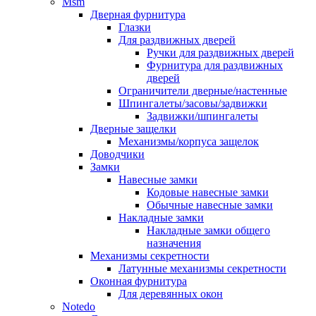
Msm
Дверная фурнитура
Глазки
Для раздвижных дверей
Ручки для раздвижных дверей
Фурнитура для раздвижных
дверей
Ограничители дверные/настенные
Шпингалеты/засовы/задвижки
Задвижки/шпингалеты
Дверные защелки
Механизмы/корпуса защелок
Доводчики
Замки
Навесные замки
Кодовые навесные замки
Обычные навесные замки
Накладные замки
Накладные замки общего
назначения
Механизмы секретности
Латунные механизмы секретности
Оконная фурнитура
Для деревянных окон
Notedo