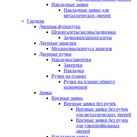
Накладные замки
Накладные замки для
металлических дверей
Гардиан
Дверная фурнитура
Шпингалеты/засовы/задвижки
Задвижки/шпингалеты
Дверные защелки
Механизмы/корпуса защелок
Дверные ручки
Накладки/завертки
Завертки
Накладки
Ручки на планке
Ручки на планке общего
назначения
Замки
Врезные замки
Врезные замки без ручек
Врезные замки без ручек
для металлических дверей
Врезные замки без ручек
для узкопрофильных
дверей
Накладные замки