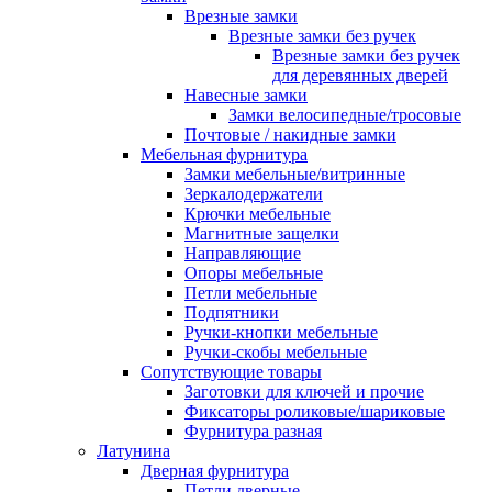
Врезные замки
Врезные замки без ручек
Врезные замки без ручек
для деревянных дверей
Навесные замки
Замки велосипедные/тросовые
Почтовые / накидные замки
Мебельная фурнитура
Замки мебельные/витринные
Зеркалодержатели
Крючки мебельные
Магнитные защелки
Направляющие
Опоры мебельные
Петли мебельные
Подпятники
Ручки-кнопки мебельные
Ручки-скобы мебельные
Сопутствующие товары
Заготовки для ключей и прочие
Фиксаторы роликовые/шариковые
Фурнитура разная
Латунина
Дверная фурнитура
Петли дверные