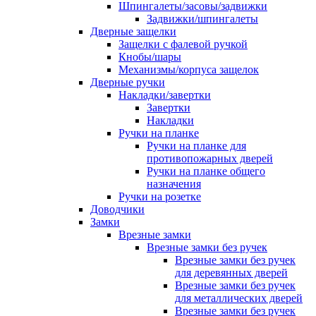
Шпингалеты/засовы/задвижки
Задвижки/шпингалеты
Дверные защелки
Защелки с фалевой ручкой
Кнобы/шары
Механизмы/корпуса защелок
Дверные ручки
Накладки/завертки
Завертки
Накладки
Ручки на планке
Ручки на планке для
противопожарных дверей
Ручки на планке общего
назначения
Ручки на розетке
Доводчики
Замки
Врезные замки
Врезные замки без ручек
Врезные замки без ручек
для деревянных дверей
Врезные замки без ручек
для металлических дверей
Врезные замки без ручек