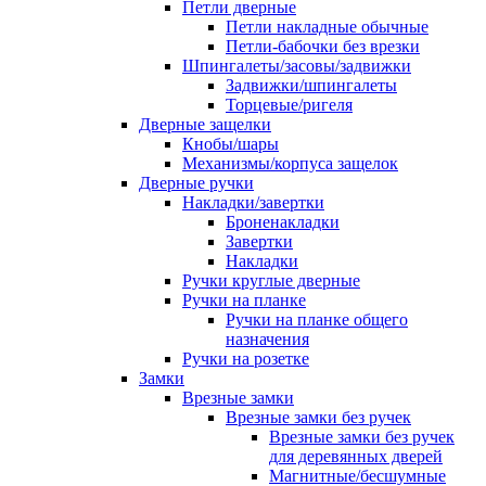
Петли дверные
Петли накладные обычные
Петли-бабочки без врезки
Шпингалеты/засовы/задвижки
Задвижки/шпингалеты
Торцевые/ригеля
Дверные защелки
Кнобы/шары
Механизмы/корпуса защелок
Дверные ручки
Накладки/завертки
Броненакладки
Завертки
Накладки
Ручки круглые дверные
Ручки на планке
Ручки на планке общего
назначения
Ручки на розетке
Замки
Врезные замки
Врезные замки без ручек
Врезные замки без ручек
для деревянных дверей
Магнитные/бесшумные