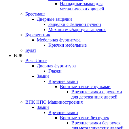
Накладные замки для
металлических дверей
Брестмаш
Дверные защелки
Защелки с фалевой ручкой
Механизмы/корпуса защелок
Буревестник
Мебельная фурнитура
Крючки мебельные
Булат
В-Ж
Вега Люкс
Дверная фурнитура
Глазки
Замки
Врезные замки
Врезные замки с ручками
Врезные замки с ручками
для деревянных дверей
ВПК НПО Машиностроения
Замки
Врезные замки
Врезные замки без ручек
Врезные замки без ручек
для металлических дверей