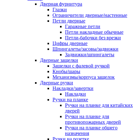
Дверная фурнитура
Глазки
Ограничители дверные/настенные
Петли дверные
Гаражные петли
Петли накладные обычные
Петли-бабочки без врезки
Цифры дверные
Шпингалеты/засовы/задвижки
Задвижки/шпингалеты
Дверные защелки
Защелки с фалевой ручкой
Кнобы/шары
Механизмы/корпуса защелок
Дверные ручки
Накладки/завертки
Накладки
Ручки на планке
Ручки на планке для китайских
дверей
Ручки на планке для
противопожарных дверей
Ручки на планке общего
назначения
Ручки на розетке