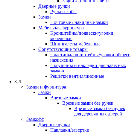
Задвижки/шпингалеты
Дверные ручки
Ручки-скобы
Замки
Почтовые / накидные замки
Мебельная фурнитура
Кронштейны/подвески/уголки
мебельные
Шпингалеты мебельные
Сопутствующие товары
Пластины/кронштейны/уголки общего
назначения
Проушины и накладки для навесных
замков
Решетки вентиляционные
З-Л
Замки и фурнитура
Замки
Врезные замки
Врезные замки без ручек
Врезные замки без ручек
для деревянных дверей
Замкофф
Дверные ручки
Накладки/завертки