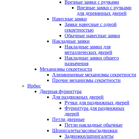
Врезные замки с ручками
Врезные замки с ручками
для деревянных дверей
Навесные замки
Замки навесные с одной
секретностью
Обычные навесные замки
Накладные замки
Накладные замки для
металлических дверей
Накладные замки общего
назначения
Механизмы секретности
Алюминиевые механизмы секретности
Прочие механизмы секретности
Ирбис
Дверная фурнитура
Для раздвижных дверей
Ручки для раздвижных дверей
Фурнитура для раздвижных
дверей
Петли дверные
Петли накладные обычные
Шпингалеты/засовы/задвижки
Задвижки/шпингалеты