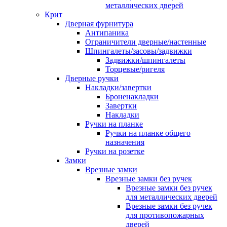
металлических дверей
Крит
Дверная фурнитура
Антипаника
Ограничители дверные/настенные
Шпингалеты/засовы/задвижки
Задвижки/шпингалеты
Торцевые/ригеля
Дверные ручки
Накладки/завертки
Броненакладки
Завертки
Накладки
Ручки на планке
Ручки на планке общего
назначения
Ручки на розетке
Замки
Врезные замки
Врезные замки без ручек
Врезные замки без ручек
для металлических дверей
Врезные замки без ручек
для противопожарных
дверей