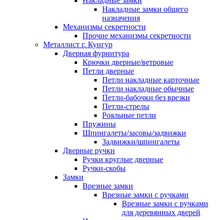
Накладные замки
Накладные замки общего
назначения
Механизмы секретности
Прочие механизмы секретности
Металлист г. Кунгур
Дверная фурнитура
Крючки дверные/ветровые
Петли дверные
Петли накладные карточные
Петли накладные обычные
Петли-бабочки без врезки
Петли-стрелы
Рояльные петли
Пружины
Шпингалеты/засовы/задвижки
Задвижки/шпингалеты
Дверные ручки
Ручки круглые дверные
Ручки-скобы
Замки
Врезные замки
Врезные замки с ручками
Врезные замки с ручками
для деревянных дверей