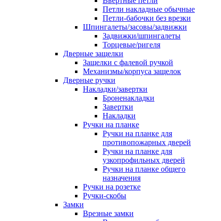
Ввертные петли
Петли накладные обычные
Петли-бабочки без врезки
Шпингалеты/засовы/задвижки
Задвижки/шпингалеты
Торцевые/ригеля
Дверные защелки
Защелки с фалевой ручкой
Механизмы/корпуса защелок
Дверные ручки
Накладки/завертки
Броненакладки
Завертки
Накладки
Ручки на планке
Ручки на планке для
противопожарных дверей
Ручки на планке для
узкопрофильных дверей
Ручки на планке общего
назначения
Ручки на розетке
Ручки-скобы
Замки
Врезные замки