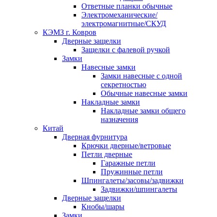
Ответные планки обычные
Электромеханические/
электромагнитные/СКУД
КЭМЗ г. Ковров
Дверные защелки
Защелки с фалевой ручкой
Замки
Навесные замки
Замки навесные с одной
секретностью
Обычные навесные замки
Накладные замки
Накладные замки общего
назначения
Китай
Дверная фурнитура
Крючки дверные/ветровые
Петли дверные
Гаражные петли
Пружинные петли
Шпингалеты/засовы/задвижки
Задвижки/шпингалеты
Дверные защелки
Кнобы/шары
Замки