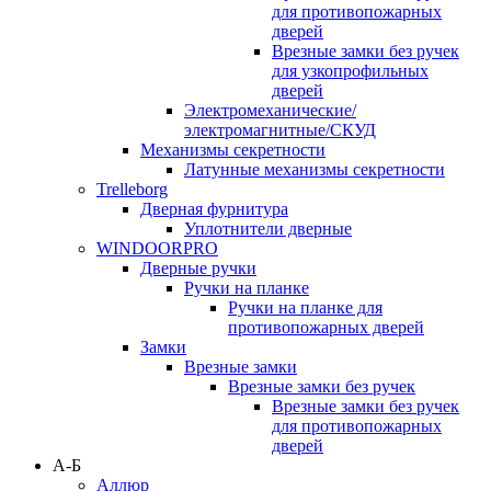
для противопожарных
дверей
Врезные замки без ручек
для узкопрофильных
дверей
Электромеханические/
электромагнитные/СКУД
Механизмы секретности
Латунные механизмы секретности
Trelleborg
Дверная фурнитура
Уплотнители дверные
WINDOORPRO
Дверные ручки
Ручки на планке
Ручки на планке для
противопожарных дверей
Замки
Врезные замки
Врезные замки без ручек
Врезные замки без ручек
для противопожарных
дверей
А-Б
Аллюр