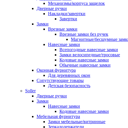
Механизмы/корпуса защелок
Дверные ручки
Накладки/завертки
Завертки
Замки
Врезные замки
Врезные замки без ручек
Магнитные/бесшумные замк
Навесные замки
Всепогодные навесные замки
Замки велосипедные/тросовые
Кодовые навесные замки
Обычные навесные замки
Оконная фурнитура
Для деревянных окон
Сопутствующие товары
Детская безопасность
Soller
Дверные ручки
Замки
Навесные замки
Кодовые навесные замки
Мебельная фурнитура
Замки мебельные/витринные
Зеркалодержатели