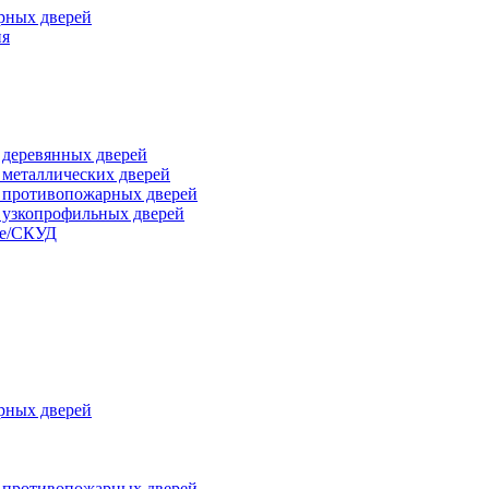
рных дверей
ия
я деревянных дверей
я металлических дверей
я противопожарных дверей
я узкопрофильных дверей
ые/СКУД
рных дверей
я противопожарных дверей