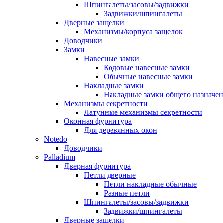
Шпингалеты/засовы/задвижки
Задвижки/шпингалеты
Дверные защелки
Механизмы/корпуса защелок
Доводчики
Замки
Навесные замки
Кодовые навесные замки
Обычные навесные замки
Накладные замки
Накладные замки общего назначе
Механизмы секретности
Латунные механизмы секретности
Оконная фурнитура
Для деревянных окон
Notedo
Доводчики
Palladium
Дверная фурнитура
Петли дверные
Петли накладные обычные
Разные петли
Шпингалеты/засовы/задвижки
Задвижки/шпингалеты
Дверные защелки