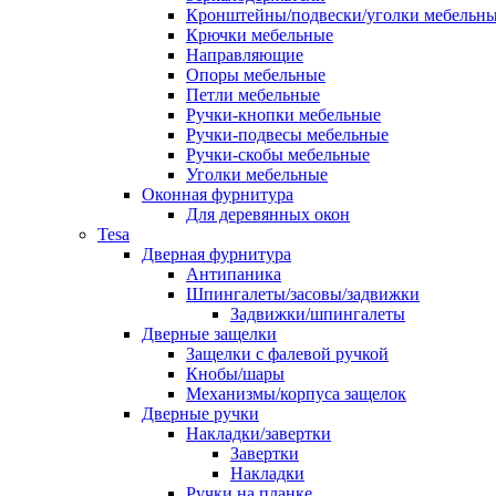
Кронштейны/подвески/уголки мебельн
Крючки мебельные
Направляющие
Опоры мебельные
Петли мебельные
Ручки-кнопки мебельные
Ручки-подвесы мебельные
Ручки-скобы мебельные
Уголки мебельные
Оконная фурнитура
Для деревянных окон
Tesa
Дверная фурнитура
Антипаника
Шпингалеты/засовы/задвижки
Задвижки/шпингалеты
Дверные защелки
Защелки с фалевой ручкой
Кнобы/шары
Механизмы/корпуса защелок
Дверные ручки
Накладки/завертки
Завертки
Накладки
Ручки на планке