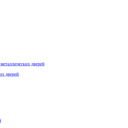
я металлических дверей
их дверей
й