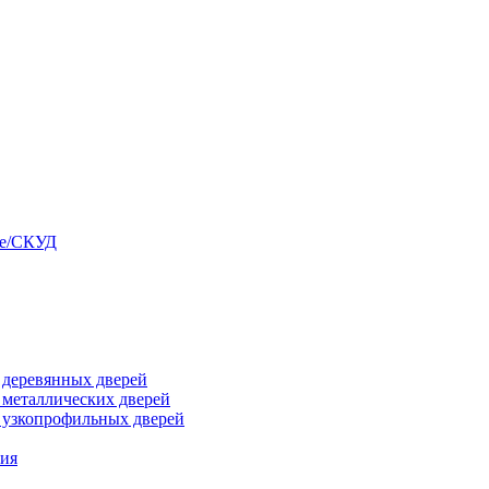
ые/СКУД
я деревянных дверей
я металлических дверей
я узкопрофильных дверей
ния