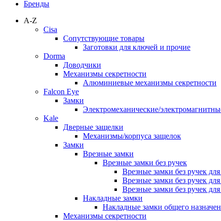
Бренды
A-Z
Cisa
Сопутствующие товары
Заготовки для ключей и прочие
Dorma
Доводчики
Механизмы секретности
Алюминиевые механизмы секретности
Falcon Eye
Замки
Электромеханические/электромагнитн
Kale
Дверные защелки
Механизмы/корпуса защелок
Замки
Врезные замки
Врезные замки без ручек
Врезные замки без ручек дл
Врезные замки без ручек дл
Врезные замки без ручек дл
Накладные замки
Накладные замки общего назначе
Механизмы секретности