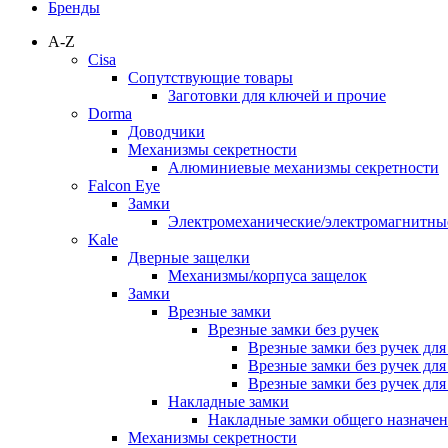
Бренды
A-Z
Cisa
Сопутствующие товары
Заготовки для ключей и прочие
Dorma
Доводчики
Механизмы секретности
Алюминиевые механизмы секретности
Falcon Eye
Замки
Электромеханические/электромагнитн
Kale
Дверные защелки
Механизмы/корпуса защелок
Замки
Врезные замки
Врезные замки без ручек
Врезные замки без ручек дл
Врезные замки без ручек дл
Врезные замки без ручек дл
Накладные замки
Накладные замки общего назначе
Механизмы секретности