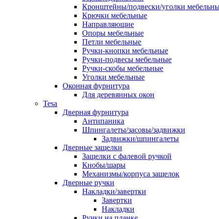
Кронштейны/подвески/уголки мебельн
Крючки мебельные
Направляющие
Опоры мебельные
Петли мебельные
Ручки-кнопки мебельные
Ручки-подвесы мебельные
Ручки-скобы мебельные
Уголки мебельные
Оконная фурнитура
Для деревянных окон
Tesa
Дверная фурнитура
Антипаника
Шпингалеты/засовы/задвижки
Задвижки/шпингалеты
Дверные защелки
Защелки с фалевой ручкой
Кнобы/шары
Механизмы/корпуса защелок
Дверные ручки
Накладки/завертки
Завертки
Накладки
Ручки на планке