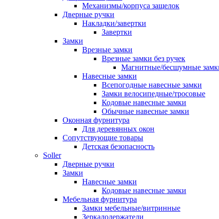
Механизмы/корпуса защелок
Дверные ручки
Накладки/завертки
Завертки
Замки
Врезные замки
Врезные замки без ручек
Магнитные/бесшумные замк
Навесные замки
Всепогодные навесные замки
Замки велосипедные/тросовые
Кодовые навесные замки
Обычные навесные замки
Оконная фурнитура
Для деревянных окон
Сопутствующие товары
Детская безопасность
Soller
Дверные ручки
Замки
Навесные замки
Кодовые навесные замки
Мебельная фурнитура
Замки мебельные/витринные
Зеркалодержатели