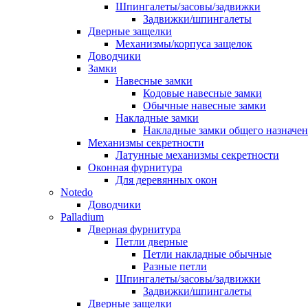
Шпингалеты/засовы/задвижки
Задвижки/шпингалеты
Дверные защелки
Механизмы/корпуса защелок
Доводчики
Замки
Навесные замки
Кодовые навесные замки
Обычные навесные замки
Накладные замки
Накладные замки общего назначе
Механизмы секретности
Латунные механизмы секретности
Оконная фурнитура
Для деревянных окон
Notedo
Доводчики
Palladium
Дверная фурнитура
Петли дверные
Петли накладные обычные
Разные петли
Шпингалеты/засовы/задвижки
Задвижки/шпингалеты
Дверные защелки