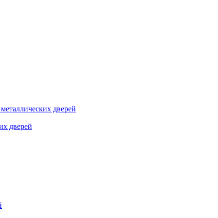
я металлических дверей
их дверей
й