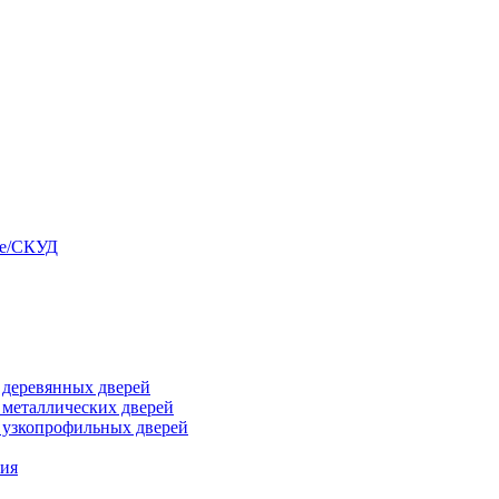
ые/СКУД
я деревянных дверей
я металлических дверей
я узкопрофильных дверей
ния