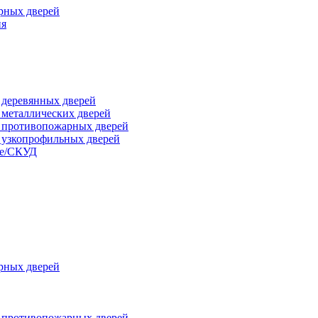
рных дверей
ия
я деревянных дверей
я металлических дверей
я противопожарных дверей
я узкопрофильных дверей
ые/СКУД
рных дверей
я противопожарных дверей