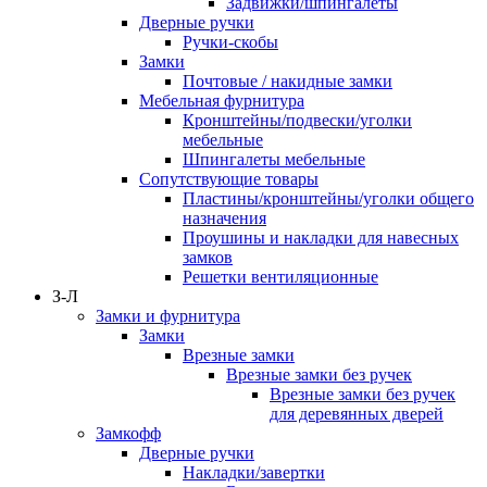
Задвижки/шпингалеты
Дверные ручки
Ручки-скобы
Замки
Почтовые / накидные замки
Мебельная фурнитура
Кронштейны/подвески/уголки
мебельные
Шпингалеты мебельные
Сопутствующие товары
Пластины/кронштейны/уголки общего
назначения
Проушины и накладки для навесных
замков
Решетки вентиляционные
З-Л
Замки и фурнитура
Замки
Врезные замки
Врезные замки без ручек
Врезные замки без ручек
для деревянных дверей
Замкофф
Дверные ручки
Накладки/завертки