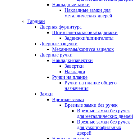
Накладные замки
Накладные замки для
металлических дверей
Гардиан
Дверная фурнитура
Шпингалеты/засовы/задвижки
Задвижки/шпингалеты
Дверные защелки
Механизмы/корпуса защелок
Дверные ручки
Накладки/завертки
Завертки
Накладки
Ручки на планке
Ручки на планке общего
назначения
Замки
Врезные замки
Врезные замки без ручек
Врезные замки без ручек
для металлических дверей
Врезные замки без ручек
для узкопрофильных
дверей
Накладные замки