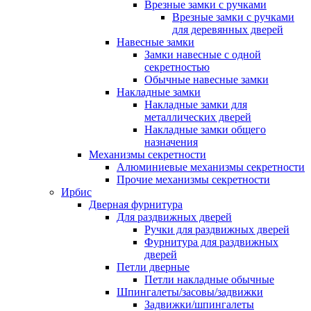
Врезные замки с ручками
Врезные замки с ручками
для деревянных дверей
Навесные замки
Замки навесные с одной
секретностью
Обычные навесные замки
Накладные замки
Накладные замки для
металлических дверей
Накладные замки общего
назначения
Механизмы секретности
Алюминиевые механизмы секретности
Прочие механизмы секретности
Ирбис
Дверная фурнитура
Для раздвижных дверей
Ручки для раздвижных дверей
Фурнитура для раздвижных
дверей
Петли дверные
Петли накладные обычные
Шпингалеты/засовы/задвижки
Задвижки/шпингалеты