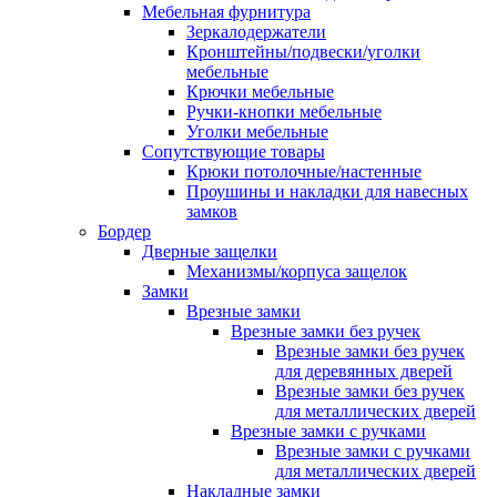
Мебельная фурнитура
Зеркалодержатели
Кронштейны/подвески/уголки
мебельные
Крючки мебельные
Ручки-кнопки мебельные
Уголки мебельные
Сопутствующие товары
Крюки потолочные/настенные
Проушины и накладки для навесных
замков
Бордер
Дверные защелки
Механизмы/корпуса защелок
Замки
Врезные замки
Врезные замки без ручек
Врезные замки без ручек
для деревянных дверей
Врезные замки без ручек
для металлических дверей
Врезные замки с ручками
Врезные замки с ручками
для металлических дверей
Накладные замки