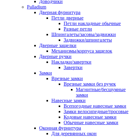
Доводчики
Palladium
Дверная фурнитура
Петли дверные
Петли накладные обычные
Разные петли
Шпингалеты/засовы/задвижки
Задвижки/шпингалеты
Дверные защелки
Механизмы/корпуса защелок
Дверные ручки
Накладки/завертки
Завертки
Замки
Врезные замки
Врезные замки без ручек
Магнитные/бесшумные
замки
Навесные замки
Всепогодные навесные замки
Замки велосипедные/тросовые
Кодовые навесные замки
Обычные навесные замки
Оконная фурнитура
Для деревянных окон