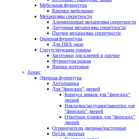
Мебельная фурнитура
Крючки мебельные
Механизмы секретности
Алюминиевые механизмы секретности
Латунные механизмы секретности
Прочие механизмы секретности
Оконная фурнитура
Для ПВХ окон
Сопутствующие товары
Заготовки для ключей и прочие
Фурнитура разная
Ящики почтовые
Апекс
Дверная фурнитура
Антипаника
Для "финских" дверей
Корпуса замков для "финских"
дверей
Накладки/заглушки/завертки для
"финских" дверей
Ответные планки для "финских"
дверей
Ограничители дверные/настенные
Петли дверные