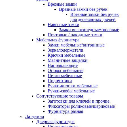
Врезные замки
Врезные замки без ручек
Врезные замки без ручек
для деревянных дверей
Навесные замки
Замки велосипедные/тросовые
Почтовые / накидные замки
Мебельная фурнитура
Замки мебельные/витринные
Зеркалодержатели
Крючки мебельные
Магнитные защелки
Направляющие
Опоры мебельные
Петли мебельные
Подпятники
Ручки-кнопки мебельные
Ручки-скобы мебельные
Сопутствующие товары
Заготовки для ключей и прочие
Фиксаторы роликовые/шариковые
Фурнитура разная
Латунина
Дверная фурнитура
Петли дверные