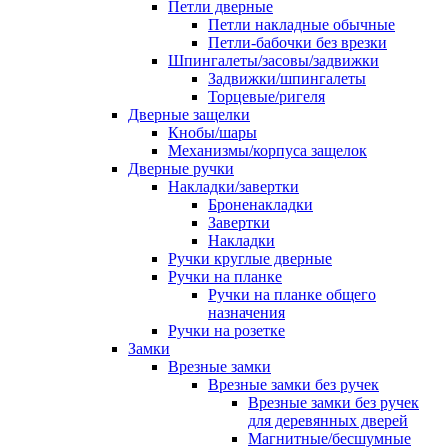
Петли дверные
Петли накладные обычные
Петли-бабочки без врезки
Шпингалеты/засовы/задвижки
Задвижки/шпингалеты
Торцевые/ригеля
Дверные защелки
Кнобы/шары
Механизмы/корпуса защелок
Дверные ручки
Накладки/завертки
Броненакладки
Завертки
Накладки
Ручки круглые дверные
Ручки на планке
Ручки на планке общего
назначения
Ручки на розетке
Замки
Врезные замки
Врезные замки без ручек
Врезные замки без ручек
для деревянных дверей
Магнитные/бесшумные