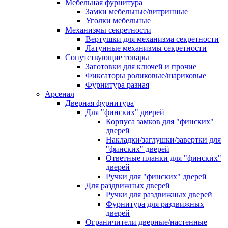
Мебельная фурнитура
Замки мебельные/витринные
Уголки мебельные
Механизмы секретности
Вертушки для механизма секретности
Латунные механизмы секретности
Сопутствующие товары
Заготовки для ключей и прочие
Фиксаторы роликовые/шариковые
Фурнитура разная
Арсенал
Дверная фурнитура
Для "финских" дверей
Корпуса замков для "финских"
дверей
Накладки/заглушки/завертки для
"финских" дверей
Ответные планки для "финских"
дверей
Ручки для "финских" дверей
Для раздвижных дверей
Ручки для раздвижных дверей
Фурнитура для раздвижных
дверей
Ограничители дверные/настенные