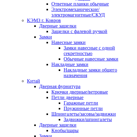
Ответные планки обычные
Электромеханические/
электромагнитные/СКУД
КЭМЗ г. Ковров
Дверные защелки
Защелки с фалевой ручкой
Замки
Навесные замки
Замки навесные с одной
секретностью
Обычные навесные замки
Накладные замки
Накладные замки общего
назначения
Китай
Дверная фурнитура
Крючки дверные/ветровые
Петли дверные
Гаражные петли
Пружинные петли
Шпингалеты/засовы/задвижки
Задвижки/шпингалеты
Дверные защелки
Кнобы/шары
Замки