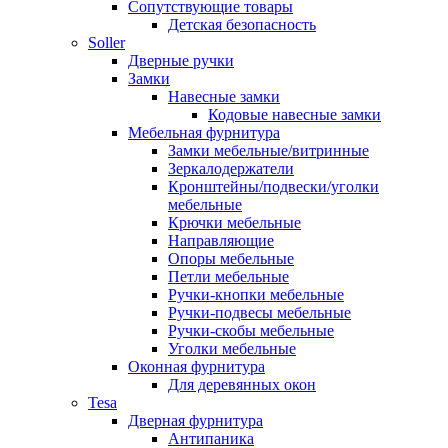
Сопутствующие товары
Детская безопасность
Soller
Дверные ручки
Замки
Навесные замки
Кодовые навесные замки
Мебельная фурнитура
Замки мебельные/витринные
Зеркалодержатели
Кронштейны/подвески/уголки
мебельные
Крючки мебельные
Направляющие
Опоры мебельные
Петли мебельные
Ручки-кнопки мебельные
Ручки-подвесы мебельные
Ручки-скобы мебельные
Уголки мебельные
Оконная фурнитура
Для деревянных окон
Tesa
Дверная фурнитура
Антипаника