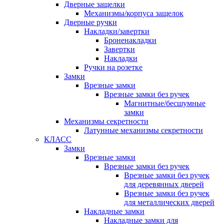
Дверные защелки
Механизмы/корпуса защелок
Дверные ручки
Накладки/завертки
Броненакладки
Завертки
Накладки
Ручки на розетке
Замки
Врезные замки
Врезные замки без ручек
Магнитные/бесшумные
замки
Механизмы секретности
Латунные механизмы секретности
КЛАСС
Замки
Врезные замки
Врезные замки без ручек
Врезные замки без ручек
для деревянных дверей
Врезные замки без ручек
для металлических дверей
Накладные замки
Накладные замки для