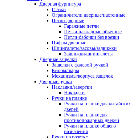
Дверная фурнитура
Глазки
Ограничители дверные/настенные
Петли дверные
Гаражные петли
Петли накладные обычные
Петли-бабочки без врезки
Цифры дверные
Шпингалеты/засовы/задвижки
Задвижки/шпингалеты
Дверные защелки
Защелки с фалевой ручкой
Кнобы/шары
Механизмы/корпуса защелок
Дверные ручки
Накладки/завертки
Накладки
Ручки на планке
Ручки на планке для китайских
дверей
Ручки на планке для
противопожарных дверей
Ручки на планке общего
назначения
Ручки на розетке