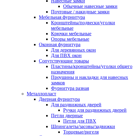
Навесные замки
Обычные навесные замки
Почтовые / накидные замки
Мебельная фурнитура
Кронштейны/подвески/уголки
мебельные
Крючки мебельные
Опоры мебельные
Оконная фурнитура
Для деревянных окон
Для ПВХ окон
Сопутствующие товары
Пластины/кронштейны/уголки общего
назначения
Проушины и накладки для навесных
замков
Фурнитура разная
Металлопласт
Дверная фурнитура
Для раздвижных дверей
Ручки для раздвижных дверей
Петли дверные
Петли для ПВХ
Шпингалеты/засовы/задвижки
Торцевые/ригеля