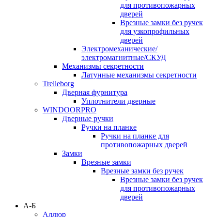
для противопожарных
дверей
Врезные замки без ручек
для узкопрофильных
дверей
Электромеханические/
электромагнитные/СКУД
Механизмы секретности
Латунные механизмы секретности
Trelleborg
Дверная фурнитура
Уплотнители дверные
WINDOORPRO
Дверные ручки
Ручки на планке
Ручки на планке для
противопожарных дверей
Замки
Врезные замки
Врезные замки без ручек
Врезные замки без ручек
для противопожарных
дверей
А-Б
Аллюр