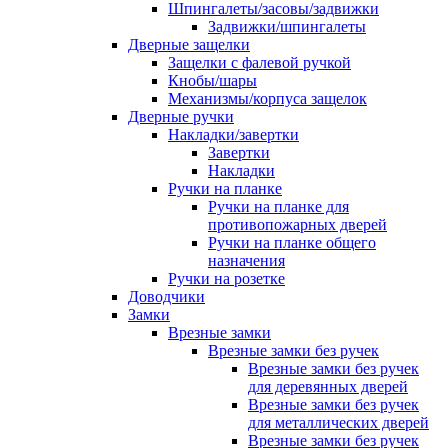
Шпингалеты/засовы/задвижки
Задвижки/шпингалеты
Дверные защелки
Защелки с фалевой ручкой
Кнобы/шары
Механизмы/корпуса защелок
Дверные ручки
Накладки/завертки
Завертки
Накладки
Ручки на планке
Ручки на планке для
противопожарных дверей
Ручки на планке общего
назначения
Ручки на розетке
Доводчики
Замки
Врезные замки
Врезные замки без ручек
Врезные замки без ручек
для деревянных дверей
Врезные замки без ручек
для металлических дверей
Врезные замки без ручек