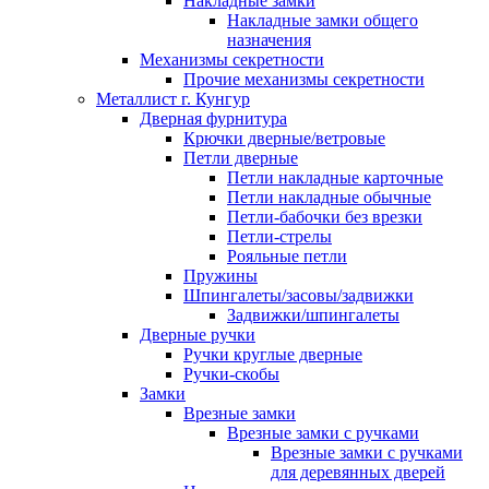
Накладные замки
Накладные замки общего
назначения
Механизмы секретности
Прочие механизмы секретности
Металлист г. Кунгур
Дверная фурнитура
Крючки дверные/ветровые
Петли дверные
Петли накладные карточные
Петли накладные обычные
Петли-бабочки без врезки
Петли-стрелы
Рояльные петли
Пружины
Шпингалеты/засовы/задвижки
Задвижки/шпингалеты
Дверные ручки
Ручки круглые дверные
Ручки-скобы
Замки
Врезные замки
Врезные замки с ручками
Врезные замки с ручками
для деревянных дверей