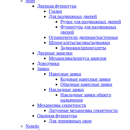
Msm
Дверная фурнитура
Глазки
Для раздвижных дверей
Ручки для раздвижных дверей
Фурнитура для раздвижных
дверей
Ограничители дверные/настенные
Шпингалеты/засовы/задвижки
Задвижки/шпингалеты
Дверные защелки
Механизмы/корпуса защелок
Доводчики
Замки
Навесные замки
Кодовые навесные замки
Обычные навесные замки
Накладные замки
Накладные замки общего
назначения
Механизмы секретности
Латунные механизмы секретности
Оконная фурнитура
Для деревянных окон
Notedo