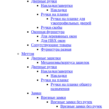
Дверные ручки
Накладки/завертки
Накладки
Ручки на планке
Ручки на планке для
узкопрофильных дверей
Ручки-скобы
Оконная фурнитура
Для деревянных окон
Для ПВХ окон
Сопутствующие товары
Фурнитура разная
Меттэм
Дверные защелки
Механизмы/корпуса защелок
Дверные ручки
Накладки/завертки
Накладки
Ручки на планке
Ручки на планке общего
назначения
Замки
Врезные замки
Врезные замки без ручек
Врезные замки без ручек