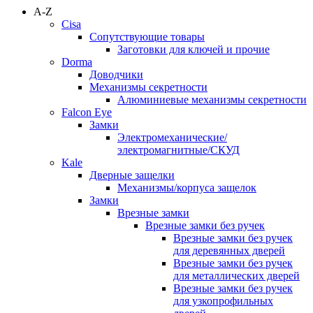
A-Z
Cisa
Сопутствующие товары
Заготовки для ключей и прочие
Dorma
Доводчики
Механизмы секретности
Алюминиевые механизмы секретности
Falcon Eye
Замки
Электромеханические/
электромагнитные/СКУД
Kale
Дверные защелки
Механизмы/корпуса защелок
Замки
Врезные замки
Врезные замки без ручек
Врезные замки без ручек
для деревянных дверей
Врезные замки без ручек
для металлических дверей
Врезные замки без ручек
для узкопрофильных