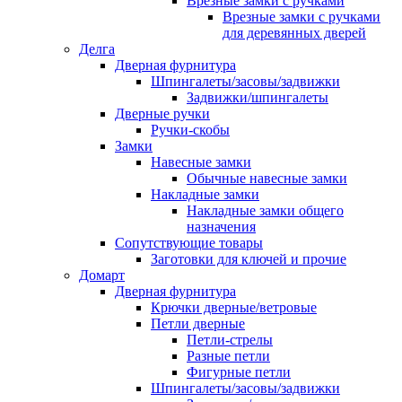
Врезные замки с ручками
Врезные замки с ручками
для деревянных дверей
Делга
Дверная фурнитура
Шпингалеты/засовы/задвижки
Задвижки/шпингалеты
Дверные ручки
Ручки-скобы
Замки
Навесные замки
Обычные навесные замки
Накладные замки
Накладные замки общего
назначения
Сопутствующие товары
Заготовки для ключей и прочие
Домарт
Дверная фурнитура
Крючки дверные/ветровые
Петли дверные
Петли-стрелы
Разные петли
Фигурные петли
Шпингалеты/засовы/задвижки