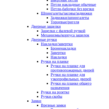
Ввертные петли
Петли накладные обычные
Петли-бабочки без врезки
Шпингалеты/засовы/задвижки
Задвижки/шпингалеты
Торцевые/ригеля
Дверные защелки
Защелки с фалевой ручкой
Механизмы/корпуса защелок
Дверные ручки
Накладки/завертки
Броненакладки
Завертки
Накладки
Ручки на планке
Ручки на планке для
противопожарных дверей
Ручки на планке для
узкопрофильных дверей
Ручки на планке общего
назначения
Ручки на розетке
Ручки-скобы
Замки
Врезные замки