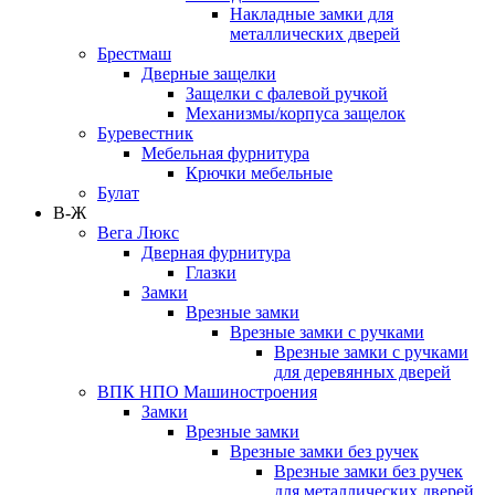
Накладные замки для
металлических дверей
Брестмаш
Дверные защелки
Защелки с фалевой ручкой
Механизмы/корпуса защелок
Буревестник
Мебельная фурнитура
Крючки мебельные
Булат
В-Ж
Вега Люкс
Дверная фурнитура
Глазки
Замки
Врезные замки
Врезные замки с ручками
Врезные замки с ручками
для деревянных дверей
ВПК НПО Машиностроения
Замки
Врезные замки
Врезные замки без ручек
Врезные замки без ручек
для металлических дверей