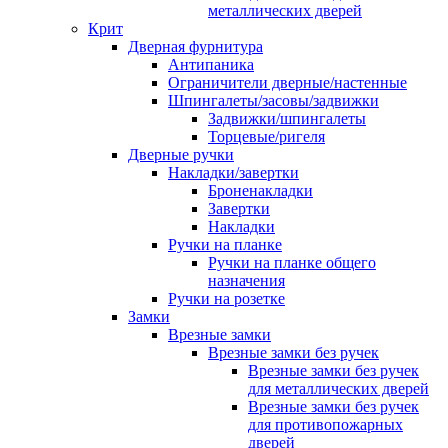
металлических дверей
Крит
Дверная фурнитура
Антипаника
Ограничители дверные/настенные
Шпингалеты/засовы/задвижки
Задвижки/шпингалеты
Торцевые/ригеля
Дверные ручки
Накладки/завертки
Броненакладки
Завертки
Накладки
Ручки на планке
Ручки на планке общего
назначения
Ручки на розетке
Замки
Врезные замки
Врезные замки без ручек
Врезные замки без ручек
для металлических дверей
Врезные замки без ручек
для противопожарных
дверей