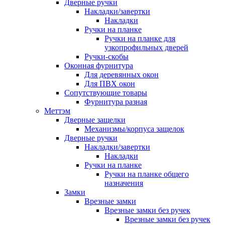
Дверные ручки
Накладки/завертки
Накладки
Ручки на планке
Ручки на планке для
узкопрофильных дверей
Ручки-скобы
Оконная фурнитура
Для деревянных окон
Для ПВХ окон
Сопутствующие товары
Фурнитура разная
Меттэм
Дверные защелки
Механизмы/корпуса защелок
Дверные ручки
Накладки/завертки
Накладки
Ручки на планке
Ручки на планке общего
назначения
Замки
Врезные замки
Врезные замки без ручек
Врезные замки без ручек