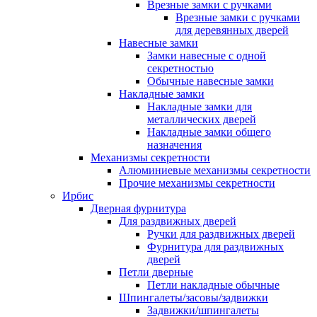
Врезные замки с ручками
Врезные замки с ручками
для деревянных дверей
Навесные замки
Замки навесные с одной
секретностью
Обычные навесные замки
Накладные замки
Накладные замки для
металлических дверей
Накладные замки общего
назначения
Механизмы секретности
Алюминиевые механизмы секретности
Прочие механизмы секретности
Ирбис
Дверная фурнитура
Для раздвижных дверей
Ручки для раздвижных дверей
Фурнитура для раздвижных
дверей
Петли дверные
Петли накладные обычные
Шпингалеты/засовы/задвижки
Задвижки/шпингалеты