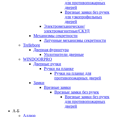
для противопожарных
дверей
Врезные замки без ручек
для узкопрофильных
дверей
Электромеханические/
электромагнитные/СКУД
Механизмы секретности
Латунные механизмы секретности
Trelleborg
Дверная фурнитура
Уплотнители дверные
WINDOORPRO
Дверные ручки
Ручки на планке
Ручки на планке для
противопожарных дверей
Замки
Врезные замки
Врезные замки без ручек
Врезные замки без ручек
для противопожарных
дверей
А-Б
Аллюр