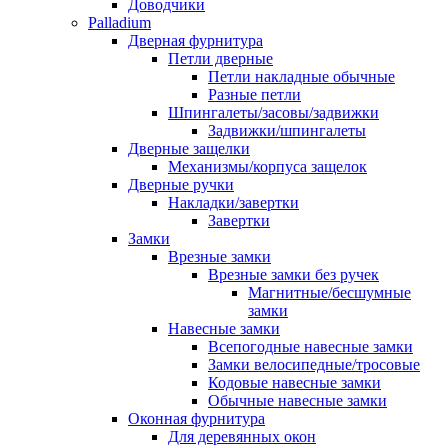
Доводчики
Palladium
Дверная фурнитура
Петли дверные
Петли накладные обычные
Разные петли
Шпингалеты/засовы/задвижки
Задвижки/шпингалеты
Дверные защелки
Механизмы/корпуса защелок
Дверные ручки
Накладки/завертки
Завертки
Замки
Врезные замки
Врезные замки без ручек
Магнитные/бесшумные
замки
Навесные замки
Всепогодные навесные замки
Замки велосипедные/тросовые
Кодовые навесные замки
Обычные навесные замки
Оконная фурнитура
Для деревянных окон