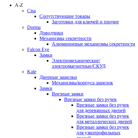
A-Z
Cisa
Сопутствующие товары
Заготовки для ключей и прочие
Dorma
Доводчики
Механизмы секретности
Алюминиевые механизмы секретности
Falcon Eye
Замки
Электромеханические/
электромагнитные/СКУД
Kale
Дверные защелки
Механизмы/корпуса защелок
Замки
Врезные замки
Врезные замки без ручек
Врезные замки без ручек
для деревянных дверей
Врезные замки без ручек
для металлических дверей
Врезные замки без ручек
для узкопрофильных