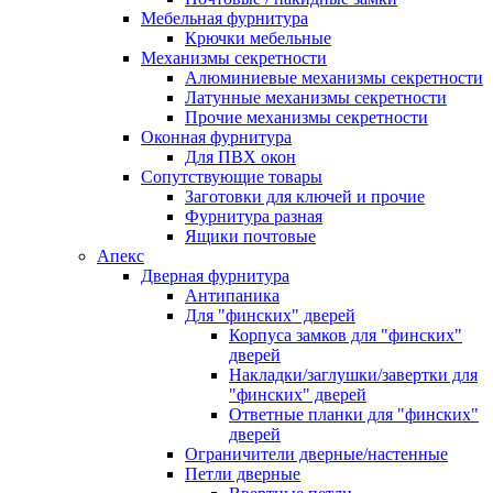
Мебельная фурнитура
Крючки мебельные
Механизмы секретности
Алюминиевые механизмы секретности
Латунные механизмы секретности
Прочие механизмы секретности
Оконная фурнитура
Для ПВХ окон
Сопутствующие товары
Заготовки для ключей и прочие
Фурнитура разная
Ящики почтовые
Апекс
Дверная фурнитура
Антипаника
Для "финских" дверей
Корпуса замков для "финских"
дверей
Накладки/заглушки/завертки для
"финских" дверей
Ответные планки для "финских"
дверей
Ограничители дверные/настенные
Петли дверные