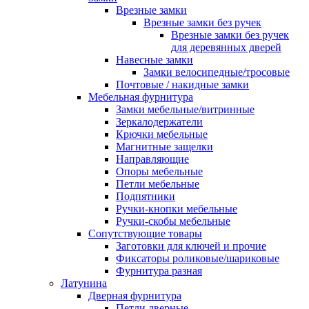
Врезные замки
Врезные замки без ручек
Врезные замки без ручек
для деревянных дверей
Навесные замки
Замки велосипедные/тросовые
Почтовые / накидные замки
Мебельная фурнитура
Замки мебельные/витринные
Зеркалодержатели
Крючки мебельные
Магнитные защелки
Направляющие
Опоры мебельные
Петли мебельные
Подпятники
Ручки-кнопки мебельные
Ручки-скобы мебельные
Сопутствующие товары
Заготовки для ключей и прочие
Фиксаторы роликовые/шариковые
Фурнитура разная
Латунина
Дверная фурнитура
Петли дверные