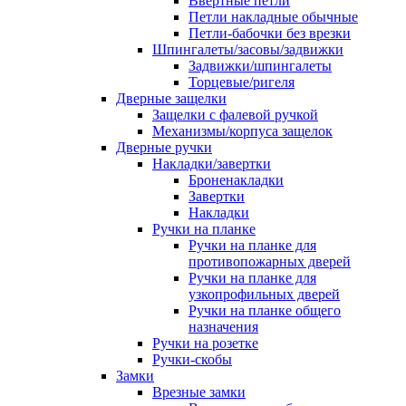
Ввертные петли
Петли накладные обычные
Петли-бабочки без врезки
Шпингалеты/засовы/задвижки
Задвижки/шпингалеты
Торцевые/ригеля
Дверные защелки
Защелки с фалевой ручкой
Механизмы/корпуса защелок
Дверные ручки
Накладки/завертки
Броненакладки
Завертки
Накладки
Ручки на планке
Ручки на планке для
противопожарных дверей
Ручки на планке для
узкопрофильных дверей
Ручки на планке общего
назначения
Ручки на розетке
Ручки-скобы
Замки
Врезные замки