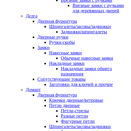
Врезные замки с ручками
Врезные замки с ручками
для деревянных дверей
Делга
Дверная фурнитура
Шпингалеты/засовы/задвижки
Задвижки/шпингалеты
Дверные ручки
Ручки-скобы
Замки
Навесные замки
Обычные навесные замки
Накладные замки
Накладные замки общего
назначения
Сопутствующие товары
Заготовки для ключей и прочие
Домарт
Дверная фурнитура
Крючки дверные/ветровые
Петли дверные
Петли-стрелы
Разные петли
Фигурные петли
Шпингалеты/засовы/задвижки