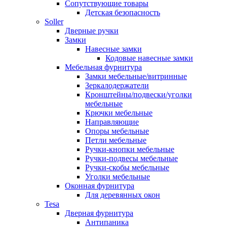
Сопутствующие товары
Детская безопасность
Soller
Дверные ручки
Замки
Навесные замки
Кодовые навесные замки
Мебельная фурнитура
Замки мебельные/витринные
Зеркалодержатели
Кронштейны/подвески/уголки
мебельные
Крючки мебельные
Направляющие
Опоры мебельные
Петли мебельные
Ручки-кнопки мебельные
Ручки-подвесы мебельные
Ручки-скобы мебельные
Уголки мебельные
Оконная фурнитура
Для деревянных окон
Tesa
Дверная фурнитура
Антипаника