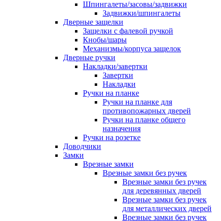
Шпингалеты/засовы/задвижки
Задвижки/шпингалеты
Дверные защелки
Защелки с фалевой ручкой
Кнобы/шары
Механизмы/корпуса защелок
Дверные ручки
Накладки/завертки
Завертки
Накладки
Ручки на планке
Ручки на планке для
противопожарных дверей
Ручки на планке общего
назначения
Ручки на розетке
Доводчики
Замки
Врезные замки
Врезные замки без ручек
Врезные замки без ручек
для деревянных дверей
Врезные замки без ручек
для металлических дверей
Врезные замки без ручек