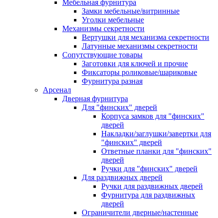
Мебельная фурнитура
Замки мебельные/витринные
Уголки мебельные
Механизмы секретности
Вертушки для механизма секретности
Латунные механизмы секретности
Сопутствующие товары
Заготовки для ключей и прочие
Фиксаторы роликовые/шариковые
Фурнитура разная
Арсенал
Дверная фурнитура
Для "финских" дверей
Корпуса замков для "финских"
дверей
Накладки/заглушки/завертки для
"финских" дверей
Ответные планки для "финских"
дверей
Ручки для "финских" дверей
Для раздвижных дверей
Ручки для раздвижных дверей
Фурнитура для раздвижных
дверей
Ограничители дверные/настенные