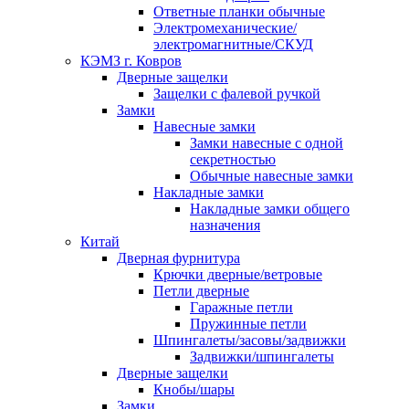
Ответные планки обычные
Электромеханические/
электромагнитные/СКУД
КЭМЗ г. Ковров
Дверные защелки
Защелки с фалевой ручкой
Замки
Навесные замки
Замки навесные с одной
секретностью
Обычные навесные замки
Накладные замки
Накладные замки общего
назначения
Китай
Дверная фурнитура
Крючки дверные/ветровые
Петли дверные
Гаражные петли
Пружинные петли
Шпингалеты/засовы/задвижки
Задвижки/шпингалеты
Дверные защелки
Кнобы/шары
Замки