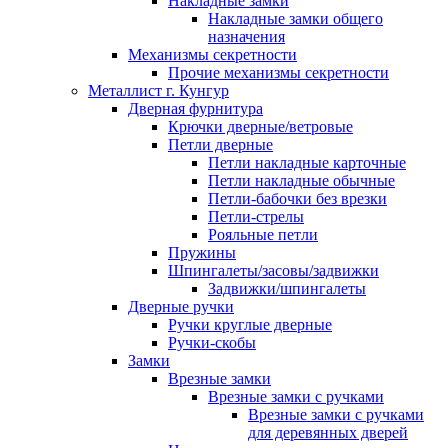
Накладные замки
Накладные замки общего
назначения
Механизмы секретности
Прочие механизмы секретности
Металлист г. Кунгур
Дверная фурнитура
Крючки дверные/ветровые
Петли дверные
Петли накладные карточные
Петли накладные обычные
Петли-бабочки без врезки
Петли-стрелы
Рояльные петли
Пружины
Шпингалеты/засовы/задвижки
Задвижки/шпингалеты
Дверные ручки
Ручки круглые дверные
Ручки-скобы
Замки
Врезные замки
Врезные замки с ручками
Врезные замки с ручками
для деревянных дверей