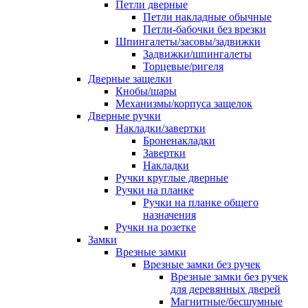
Петли дверные
Петли накладные обычные
Петли-бабочки без врезки
Шпингалеты/засовы/задвижки
Задвижки/шпингалеты
Торцевые/ригеля
Дверные защелки
Кнобы/шары
Механизмы/корпуса защелок
Дверные ручки
Накладки/завертки
Броненакладки
Завертки
Накладки
Ручки круглые дверные
Ручки на планке
Ручки на планке общего
назначения
Ручки на розетке
Замки
Врезные замки
Врезные замки без ручек
Врезные замки без ручек
для деревянных дверей
Магнитные/бесшумные