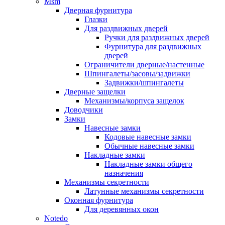
Msm
Дверная фурнитура
Глазки
Для раздвижных дверей
Ручки для раздвижных дверей
Фурнитура для раздвижных
дверей
Ограничители дверные/настенные
Шпингалеты/засовы/задвижки
Задвижки/шпингалеты
Дверные защелки
Механизмы/корпуса защелок
Доводчики
Замки
Навесные замки
Кодовые навесные замки
Обычные навесные замки
Накладные замки
Накладные замки общего
назначения
Механизмы секретности
Латунные механизмы секретности
Оконная фурнитура
Для деревянных окон
Notedo