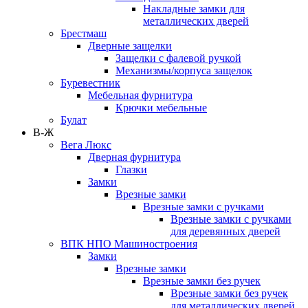
Накладные замки для
металлических дверей
Брестмаш
Дверные защелки
Защелки с фалевой ручкой
Механизмы/корпуса защелок
Буревестник
Мебельная фурнитура
Крючки мебельные
Булат
В-Ж
Вега Люкс
Дверная фурнитура
Глазки
Замки
Врезные замки
Врезные замки с ручками
Врезные замки с ручками
для деревянных дверей
ВПК НПО Машиностроения
Замки
Врезные замки
Врезные замки без ручек
Врезные замки без ручек
для металлических дверей