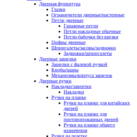
Дверная фурнитура
Глазки
Ограничители дверные/настенные
Петли дверные
Гаражные петли
Петли накладные обычные
Петли-бабочки без врезки
Цифры дверные
Шпингалеты/засовы/задвижки
Задвижки/шпингалеты
Дверные защелки
Защелки с фалевой ручкой
Кнобы/шары
Механизмы/корпуса защелок
Дверные ручки
Накладки/завертки
Накладки
Ручки на планке
Ручки на планке для китайских
дверей
Ручки на планке для
противопожарных дверей
Ручки на планке общего
назначения
Ручки на розетке