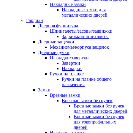
Накладные замки
Накладные замки для
металлических дверей
Гардиан
Дверная фурнитура
Шпингалеты/засовы/задвижки
Задвижки/шпингалеты
Дверные защелки
Механизмы/корпуса защелок
Дверные ручки
Накладки/завертки
Завертки
Накладки
Ручки на планке
Ручки на планке общего
назначения
Замки
Врезные замки
Врезные замки без ручек
Врезные замки без ручек
для металлических дверей
Врезные замки без ручек
для узкопрофильных
дверей
Накладные замки