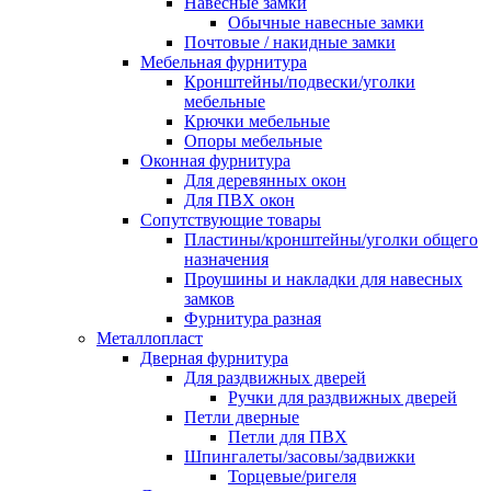
Навесные замки
Обычные навесные замки
Почтовые / накидные замки
Мебельная фурнитура
Кронштейны/подвески/уголки
мебельные
Крючки мебельные
Опоры мебельные
Оконная фурнитура
Для деревянных окон
Для ПВХ окон
Сопутствующие товары
Пластины/кронштейны/уголки общего
назначения
Проушины и накладки для навесных
замков
Фурнитура разная
Металлопласт
Дверная фурнитура
Для раздвижных дверей
Ручки для раздвижных дверей
Петли дверные
Петли для ПВХ
Шпингалеты/засовы/задвижки
Торцевые/ригеля