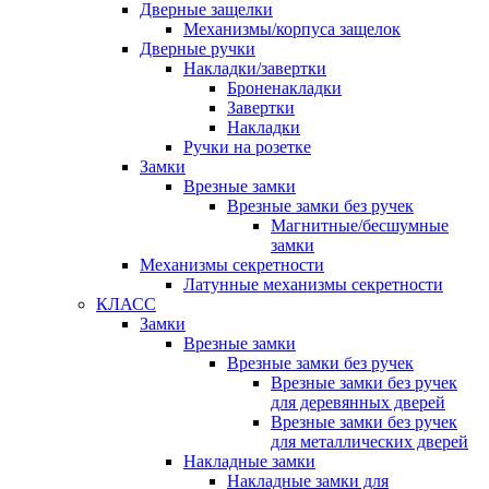
Дверные защелки
Механизмы/корпуса защелок
Дверные ручки
Накладки/завертки
Броненакладки
Завертки
Накладки
Ручки на розетке
Замки
Врезные замки
Врезные замки без ручек
Магнитные/бесшумные
замки
Механизмы секретности
Латунные механизмы секретности
КЛАСС
Замки
Врезные замки
Врезные замки без ручек
Врезные замки без ручек
для деревянных дверей
Врезные замки без ручек
для металлических дверей
Накладные замки
Накладные замки для