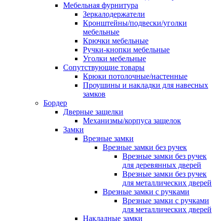
Мебельная фурнитура
Зеркалодержатели
Кронштейны/подвески/уголки
мебельные
Крючки мебельные
Ручки-кнопки мебельные
Уголки мебельные
Сопутствующие товары
Крюки потолочные/настенные
Проушины и накладки для навесных
замков
Бордер
Дверные защелки
Механизмы/корпуса защелок
Замки
Врезные замки
Врезные замки без ручек
Врезные замки без ручек
для деревянных дверей
Врезные замки без ручек
для металлических дверей
Врезные замки с ручками
Врезные замки с ручками
для металлических дверей
Накладные замки