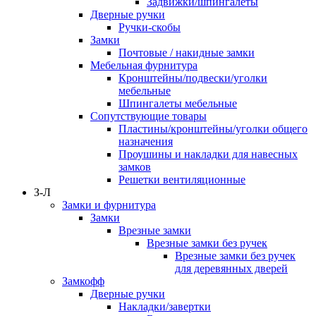
Задвижки/шпингалеты
Дверные ручки
Ручки-скобы
Замки
Почтовые / накидные замки
Мебельная фурнитура
Кронштейны/подвески/уголки
мебельные
Шпингалеты мебельные
Сопутствующие товары
Пластины/кронштейны/уголки общего
назначения
Проушины и накладки для навесных
замков
Решетки вентиляционные
З-Л
Замки и фурнитура
Замки
Врезные замки
Врезные замки без ручек
Врезные замки без ручек
для деревянных дверей
Замкофф
Дверные ручки
Накладки/завертки