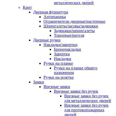
металлических дверей
Крит
Дверная фурнитура
Антипаника
Ограничители дверные/настенные
Шпингалеты/засовы/задвижки
Задвижки/шпингалеты
Торцевые/ригеля
Дверные ручки
Накладки/завертки
Броненакладки
Завертки
Накладки
Ручки на планке
Ручки на планке общего
назначения
Ручки на розетке
Замки
Врезные замки
Врезные замки без ручек
Врезные замки без ручек
для металлических дверей
Врезные замки без ручек
для противопожарных
дверей