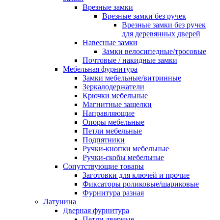
Врезные замки
Врезные замки без ручек
Врезные замки без ручек
для деревянных дверей
Навесные замки
Замки велосипедные/тросовые
Почтовые / накидные замки
Мебельная фурнитура
Замки мебельные/витринные
Зеркалодержатели
Крючки мебельные
Магнитные защелки
Направляющие
Опоры мебельные
Петли мебельные
Подпятники
Ручки-кнопки мебельные
Ручки-скобы мебельные
Сопутствующие товары
Заготовки для ключей и прочие
Фиксаторы роликовые/шариковые
Фурнитура разная
Латунина
Дверная фурнитура
Петли дверные