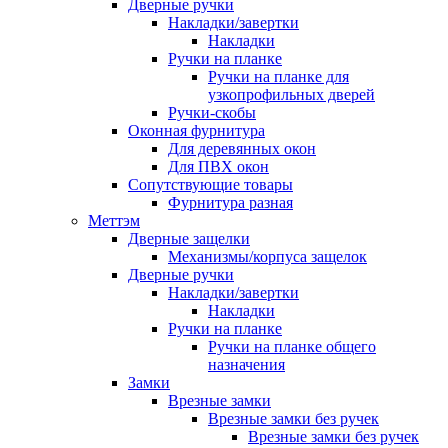
Дверные ручки
Накладки/завертки
Накладки
Ручки на планке
Ручки на планке для
узкопрофильных дверей
Ручки-скобы
Оконная фурнитура
Для деревянных окон
Для ПВХ окон
Сопутствующие товары
Фурнитура разная
Меттэм
Дверные защелки
Механизмы/корпуса защелок
Дверные ручки
Накладки/завертки
Накладки
Ручки на планке
Ручки на планке общего
назначения
Замки
Врезные замки
Врезные замки без ручек
Врезные замки без ручек