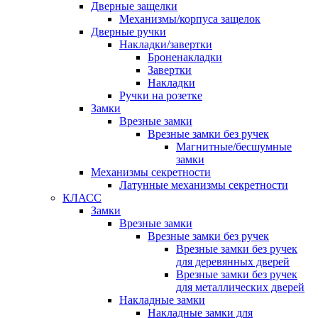
Дверные защелки
Механизмы/корпуса защелок
Дверные ручки
Накладки/завертки
Броненакладки
Завертки
Накладки
Ручки на розетке
Замки
Врезные замки
Врезные замки без ручек
Магнитные/бесшумные
замки
Механизмы секретности
Латунные механизмы секретности
КЛАСС
Замки
Врезные замки
Врезные замки без ручек
Врезные замки без ручек
для деревянных дверей
Врезные замки без ручек
для металлических дверей
Накладные замки
Накладные замки для