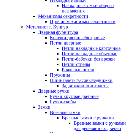
Накладные замки
Накладные замки общего
назначения
Механизмы секретности
Прочие механизмы секретности
Металлист г. Кунгур
Дверная фурнитура
Крючки дверные/ветровые
Петли дверные
Петли накладные карточные
Петли накладные обычные
Петли-бабочки без врезки
Петли-стрелы
Рояльные петли
Пружины
Шпингалеты/засовы/задвижки
Задвижки/шпингалеты
Дверные ручки
Ручки круглые дверные
Ручки-скобы
Замки
Врезные замки
Врезные замки с ручками
Врезные замки с ручками
для деревянных дверей