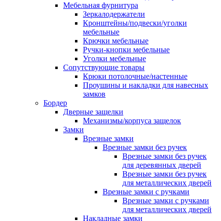
Мебельная фурнитура
Зеркалодержатели
Кронштейны/подвески/уголки
мебельные
Крючки мебельные
Ручки-кнопки мебельные
Уголки мебельные
Сопутствующие товары
Крюки потолочные/настенные
Проушины и накладки для навесных
замков
Бордер
Дверные защелки
Механизмы/корпуса защелок
Замки
Врезные замки
Врезные замки без ручек
Врезные замки без ручек
для деревянных дверей
Врезные замки без ручек
для металлических дверей
Врезные замки с ручками
Врезные замки с ручками
для металлических дверей
Накладные замки