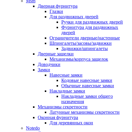
Msm
Дверная фурнитура
Глазки
Для раздвижных дверей
Ручки для раздвижных дверей
Фурнитура для раздвижных
дверей
Ограничители дверные/настенные
Шпингалеты/засовы/задвижки
Задвижки/шпингалеты
Дверные защелки
Механизмы/корпуса защелок
Доводчики
Замки
Навесные замки
Кодовые навесные замки
Обычные навесные замки
Накладные замки
Накладные замки общего
назначения
Механизмы секретности
Латунные механизмы секретности
Оконная фурнитура
Для деревянных окон
Notedo