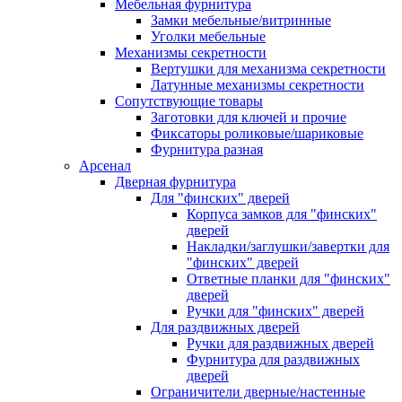
Мебельная фурнитура
Замки мебельные/витринные
Уголки мебельные
Механизмы секретности
Вертушки для механизма секретности
Латунные механизмы секретности
Сопутствующие товары
Заготовки для ключей и прочие
Фиксаторы роликовые/шариковые
Фурнитура разная
Арсенал
Дверная фурнитура
Для "финских" дверей
Корпуса замков для "финских"
дверей
Накладки/заглушки/завертки для
"финских" дверей
Ответные планки для "финских"
дверей
Ручки для "финских" дверей
Для раздвижных дверей
Ручки для раздвижных дверей
Фурнитура для раздвижных
дверей
Ограничители дверные/настенные