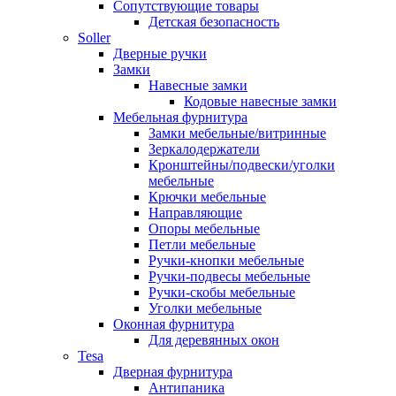
Сопутствующие товары
Детская безопасность
Soller
Дверные ручки
Замки
Навесные замки
Кодовые навесные замки
Мебельная фурнитура
Замки мебельные/витринные
Зеркалодержатели
Кронштейны/подвески/уголки
мебельные
Крючки мебельные
Направляющие
Опоры мебельные
Петли мебельные
Ручки-кнопки мебельные
Ручки-подвесы мебельные
Ручки-скобы мебельные
Уголки мебельные
Оконная фурнитура
Для деревянных окон
Tesa
Дверная фурнитура
Антипаника