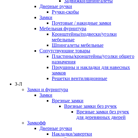
Задвижки/шпингалеты
Дверные ручки
Ручки-скобы
Замки
Почтовые / накидные замки
Мебельная фурнитура
Кронштейны/подвески/уголки
мебельные
Шпингалеты мебельные
Сопутствующие товары
Пластины/кронштейны/уголки общего
назначения
Проушины и накладки для навесных
замков
Решетки вентиляционные
З-Л
Замки и фурнитура
Замки
Врезные замки
Врезные замки без ручек
Врезные замки без ручек
для деревянных дверей
Замкофф
Дверные ручки
Накладки/завертки