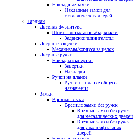
Накладные замки
Накладные замки для
металлических дверей
Гардиан
Дверная фурнитура
Шпингалеты/засовы/задвижки
Задвижки/шпингалеты
Дверные защелки
Механизмы/корпуса защелок
Дверные ручки
Накладки/завертки
Завертки
Накладки
Ручки на планке
Ручки на планке общего
назначения
Замки
Врезные замки
Врезные замки без ручек
Врезные замки без ручек
для металлических дверей
Врезные замки без ручек
для узкопрофильных
дверей
Накладные замки