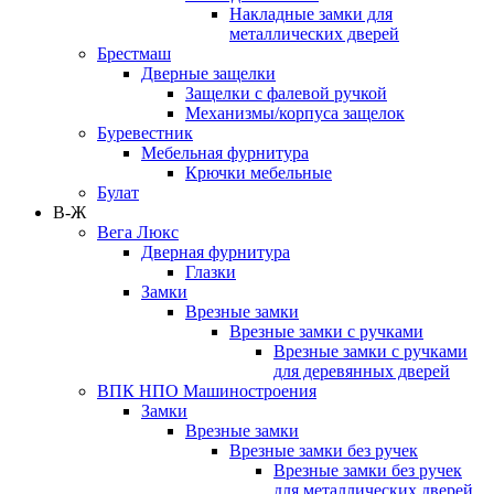
Накладные замки для
металлических дверей
Брестмаш
Дверные защелки
Защелки с фалевой ручкой
Механизмы/корпуса защелок
Буревестник
Мебельная фурнитура
Крючки мебельные
Булат
В-Ж
Вега Люкс
Дверная фурнитура
Глазки
Замки
Врезные замки
Врезные замки с ручками
Врезные замки с ручками
для деревянных дверей
ВПК НПО Машиностроения
Замки
Врезные замки
Врезные замки без ручек
Врезные замки без ручек
для металлических дверей