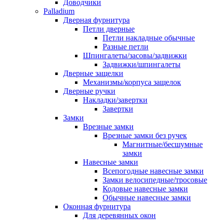
Доводчики
Palladium
Дверная фурнитура
Петли дверные
Петли накладные обычные
Разные петли
Шпингалеты/засовы/задвижки
Задвижки/шпингалеты
Дверные защелки
Механизмы/корпуса защелок
Дверные ручки
Накладки/завертки
Завертки
Замки
Врезные замки
Врезные замки без ручек
Магнитные/бесшумные
замки
Навесные замки
Всепогодные навесные замки
Замки велосипедные/тросовые
Кодовые навесные замки
Обычные навесные замки
Оконная фурнитура
Для деревянных окон