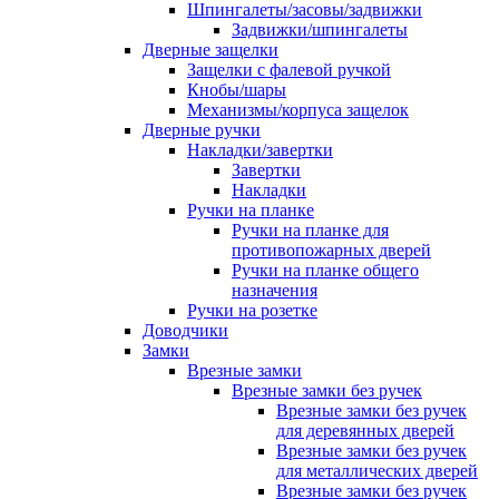
Шпингалеты/засовы/задвижки
Задвижки/шпингалеты
Дверные защелки
Защелки с фалевой ручкой
Кнобы/шары
Механизмы/корпуса защелок
Дверные ручки
Накладки/завертки
Завертки
Накладки
Ручки на планке
Ручки на планке для
противопожарных дверей
Ручки на планке общего
назначения
Ручки на розетке
Доводчики
Замки
Врезные замки
Врезные замки без ручек
Врезные замки без ручек
для деревянных дверей
Врезные замки без ручек
для металлических дверей
Врезные замки без ручек