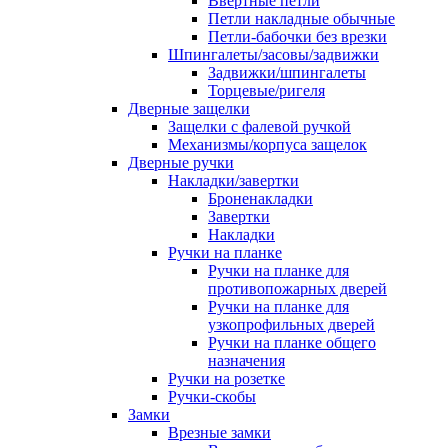
Ввертные петли
Петли накладные обычные
Петли-бабочки без врезки
Шпингалеты/засовы/задвижки
Задвижки/шпингалеты
Торцевые/ригеля
Дверные защелки
Защелки с фалевой ручкой
Механизмы/корпуса защелок
Дверные ручки
Накладки/завертки
Броненакладки
Завертки
Накладки
Ручки на планке
Ручки на планке для
противопожарных дверей
Ручки на планке для
узкопрофильных дверей
Ручки на планке общего
назначения
Ручки на розетке
Ручки-скобы
Замки
Врезные замки