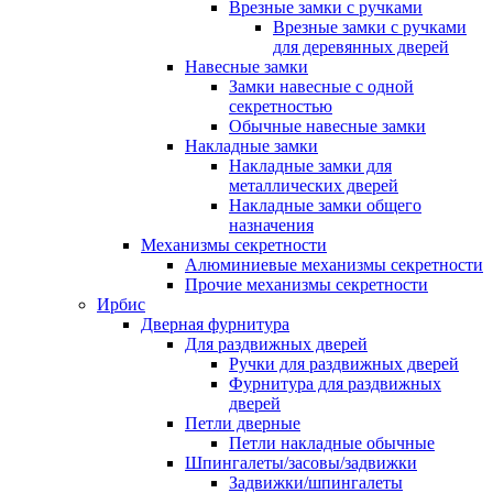
Врезные замки с ручками
Врезные замки с ручками
для деревянных дверей
Навесные замки
Замки навесные с одной
секретностью
Обычные навесные замки
Накладные замки
Накладные замки для
металлических дверей
Накладные замки общего
назначения
Механизмы секретности
Алюминиевые механизмы секретности
Прочие механизмы секретности
Ирбис
Дверная фурнитура
Для раздвижных дверей
Ручки для раздвижных дверей
Фурнитура для раздвижных
дверей
Петли дверные
Петли накладные обычные
Шпингалеты/засовы/задвижки
Задвижки/шпингалеты