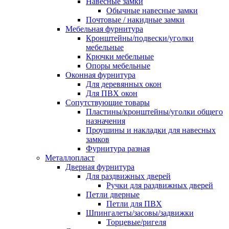
Навесные замки
Обычные навесные замки
Почтовые / накидные замки
Мебельная фурнитура
Кронштейны/подвески/уголки
мебельные
Крючки мебельные
Опоры мебельные
Оконная фурнитура
Для деревянных окон
Для ПВХ окон
Сопутствующие товары
Пластины/кронштейны/уголки общего
назначения
Проушины и накладки для навесных
замков
Фурнитура разная
Металлопласт
Дверная фурнитура
Для раздвижных дверей
Ручки для раздвижных дверей
Петли дверные
Петли для ПВХ
Шпингалеты/засовы/задвижки
Торцевые/ригеля