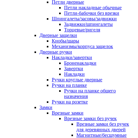
Петли дверные
Петли накладные обычные
Петли-бабочки без врезки
Шпингалеты/засовы/задвижки
Задвижки/шпингалеты
Торцевые/ригеля
Дверные защелки
Кнобы/шары
Механизмы/корпуса защелок
Дверные ручки
Накладки/завертки
Броненакладки
Завертки
Накладки
Ручки круглые дверные
Ручки на планке
Ручки на планке общего
назначения
Ручки на розетке
Замки
Врезные замки
Врезные замки без ручек
Врезные замки без ручек
для деревянных дверей
Магнитные/бесшумные