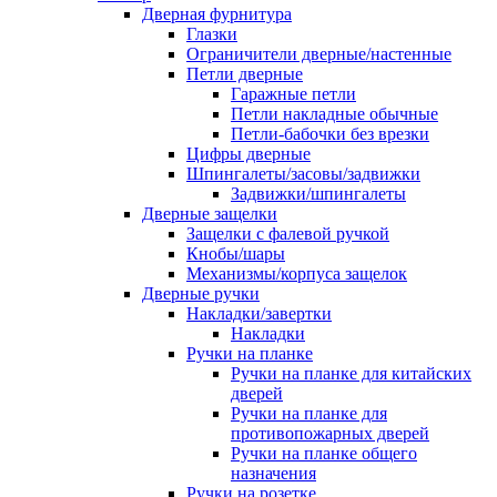
Дверная фурнитура
Глазки
Ограничители дверные/настенные
Петли дверные
Гаражные петли
Петли накладные обычные
Петли-бабочки без врезки
Цифры дверные
Шпингалеты/засовы/задвижки
Задвижки/шпингалеты
Дверные защелки
Защелки с фалевой ручкой
Кнобы/шары
Механизмы/корпуса защелок
Дверные ручки
Накладки/завертки
Накладки
Ручки на планке
Ручки на планке для китайских
дверей
Ручки на планке для
противопожарных дверей
Ручки на планке общего
назначения
Ручки на розетке