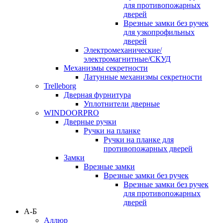
для противопожарных
дверей
Врезные замки без ручек
для узкопрофильных
дверей
Электромеханические/
электромагнитные/СКУД
Механизмы секретности
Латунные механизмы секретности
Trelleborg
Дверная фурнитура
Уплотнители дверные
WINDOORPRO
Дверные ручки
Ручки на планке
Ручки на планке для
противопожарных дверей
Замки
Врезные замки
Врезные замки без ручек
Врезные замки без ручек
для противопожарных
дверей
А-Б
Аллюр