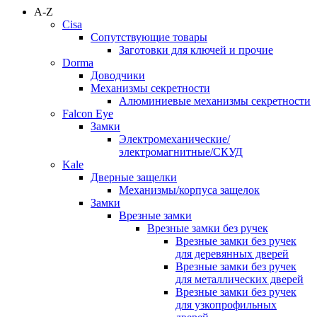
A-Z
Cisa
Сопутствующие товары
Заготовки для ключей и прочие
Dorma
Доводчики
Механизмы секретности
Алюминиевые механизмы секретности
Falcon Eye
Замки
Электромеханические/
электромагнитные/СКУД
Kale
Дверные защелки
Механизмы/корпуса защелок
Замки
Врезные замки
Врезные замки без ручек
Врезные замки без ручек
для деревянных дверей
Врезные замки без ручек
для металлических дверей
Врезные замки без ручек
для узкопрофильных