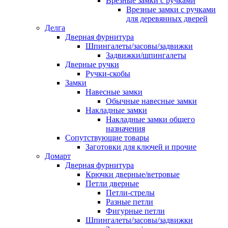
Врезные замки с ручками
Врезные замки с ручками
для деревянных дверей
Делга
Дверная фурнитура
Шпингалеты/засовы/задвижки
Задвижки/шпингалеты
Дверные ручки
Ручки-скобы
Замки
Навесные замки
Обычные навесные замки
Накладные замки
Накладные замки общего
назначения
Сопутствующие товары
Заготовки для ключей и прочие
Домарт
Дверная фурнитура
Крючки дверные/ветровые
Петли дверные
Петли-стрелы
Разные петли
Фигурные петли
Шпингалеты/засовы/задвижки