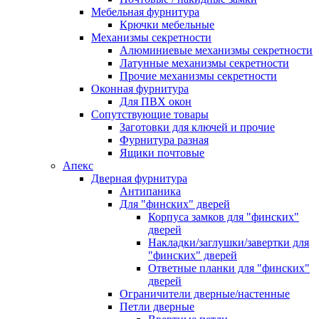
Мебельная фурнитура
Крючки мебельные
Механизмы секретности
Алюминиевые механизмы секретности
Латунные механизмы секретности
Прочие механизмы секретности
Оконная фурнитура
Для ПВХ окон
Сопутствующие товары
Заготовки для ключей и прочие
Фурнитура разная
Ящики почтовые
Апекс
Дверная фурнитура
Антипаника
Для "финских" дверей
Корпуса замков для "финских"
дверей
Накладки/заглушки/завертки для
"финских" дверей
Ответные планки для "финских"
дверей
Ограничители дверные/настенные
Петли дверные