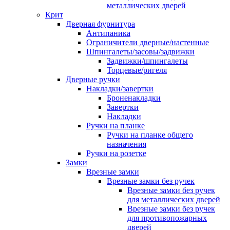
металлических дверей
Крит
Дверная фурнитура
Антипаника
Ограничители дверные/настенные
Шпингалеты/засовы/задвижки
Задвижки/шпингалеты
Торцевые/ригеля
Дверные ручки
Накладки/завертки
Броненакладки
Завертки
Накладки
Ручки на планке
Ручки на планке общего
назначения
Ручки на розетке
Замки
Врезные замки
Врезные замки без ручек
Врезные замки без ручек
для металлических дверей
Врезные замки без ручек
для противопожарных
дверей