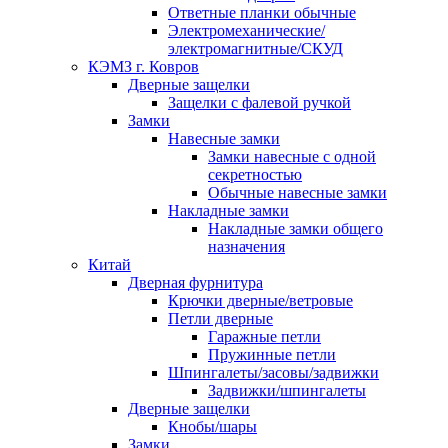
Ответные планки обычные
Электромеханические/
электромагнитные/СКУД
КЭМЗ г. Ковров
Дверные защелки
Защелки с фалевой ручкой
Замки
Навесные замки
Замки навесные с одной
секретностью
Обычные навесные замки
Накладные замки
Накладные замки общего
назначения
Китай
Дверная фурнитура
Крючки дверные/ветровые
Петли дверные
Гаражные петли
Пружинные петли
Шпингалеты/засовы/задвижки
Задвижки/шпингалеты
Дверные защелки
Кнобы/шары
Замки