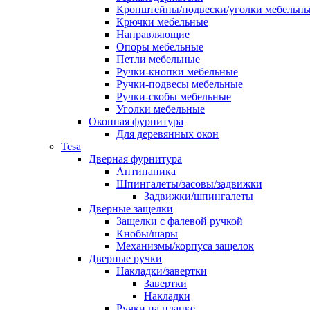
Кронштейны/подвески/уголки мебельн
Крючки мебельные
Направляющие
Опоры мебельные
Петли мебельные
Ручки-кнопки мебельные
Ручки-подвесы мебельные
Ручки-скобы мебельные
Уголки мебельные
Оконная фурнитура
Для деревянных окон
Tesa
Дверная фурнитура
Антипаника
Шпингалеты/засовы/задвижки
Задвижки/шпингалеты
Дверные защелки
Защелки с фалевой ручкой
Кнобы/шары
Механизмы/корпуса защелок
Дверные ручки
Накладки/завертки
Завертки
Накладки
Ручки на планке