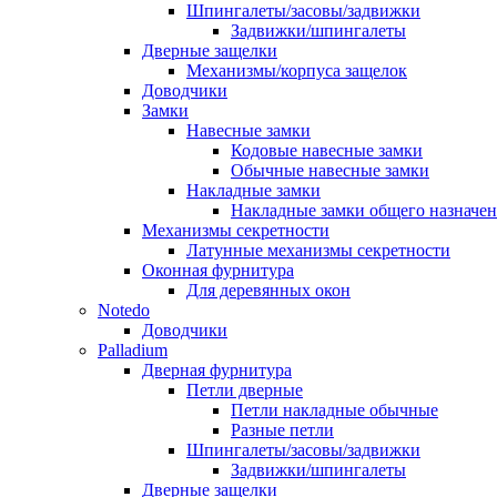
Шпингалеты/засовы/задвижки
Задвижки/шпингалеты
Дверные защелки
Механизмы/корпуса защелок
Доводчики
Замки
Навесные замки
Кодовые навесные замки
Обычные навесные замки
Накладные замки
Накладные замки общего назначе
Механизмы секретности
Латунные механизмы секретности
Оконная фурнитура
Для деревянных окон
Notedo
Доводчики
Palladium
Дверная фурнитура
Петли дверные
Петли накладные обычные
Разные петли
Шпингалеты/засовы/задвижки
Задвижки/шпингалеты
Дверные защелки