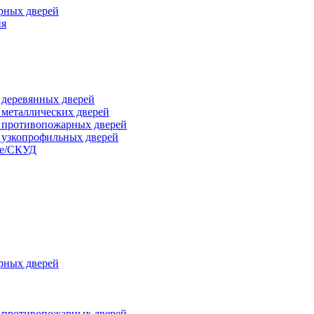
рных дверей
ия
я деревянных дверей
я металлических дверей
я противопожарных дверей
я узкопрофильных дверей
ые/СКУД
рных дверей
я противопожарных дверей