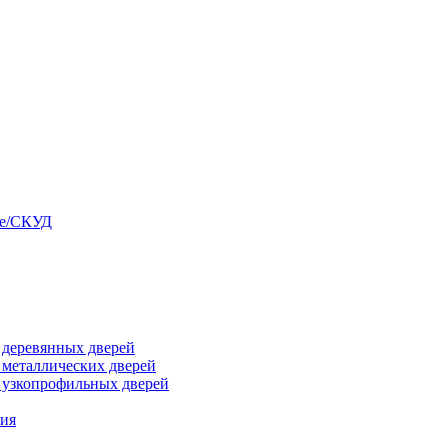
ые/СКУД
я деревянных дверей
я металлических дверей
я узкопрофильных дверей
ния