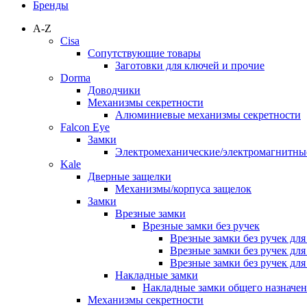
Бренды
A-Z
Cisa
Сопутствующие товары
Заготовки для ключей и прочие
Dorma
Доводчики
Механизмы секретности
Алюминиевые механизмы секретности
Falcon Eye
Замки
Электромеханические/электромагнитн
Kale
Дверные защелки
Механизмы/корпуса защелок
Замки
Врезные замки
Врезные замки без ручек
Врезные замки без ручек дл
Врезные замки без ручек дл
Врезные замки без ручек дл
Накладные замки
Накладные замки общего назначе
Механизмы секретности