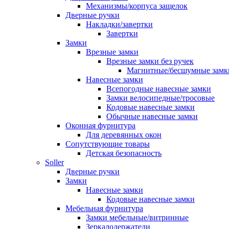
Механизмы/корпуса защелок
Дверные ручки
Накладки/завертки
Завертки
Замки
Врезные замки
Врезные замки без ручек
Магнитные/бесшумные замк
Навесные замки
Всепогодные навесные замки
Замки велосипедные/тросовые
Кодовые навесные замки
Обычные навесные замки
Оконная фурнитура
Для деревянных окон
Сопутствующие товары
Детская безопасность
Soller
Дверные ручки
Замки
Навесные замки
Кодовые навесные замки
Мебельная фурнитура
Замки мебельные/витринные
Зеркалодержатели