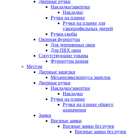
Дверные ручки
Накладки/завертки
Накладки
Ручки на планке
Ручки на планке для
узкопрофильных дверей
Ручки-скобы
Оконная фурнитура
Для деревянных окон
Для ПВХ окон
Сопутствующие товары
Фурнитура разная
Меттэм
Дверные защелки
Механизмы/корпуса защелок
Дверные ручки
Накладки/завертки
Накладки
Ручки на планке
Ручки на планке общего
назначения
Замки
Врезные замки
Врезные замки без ручек
Врезные замки без ручек