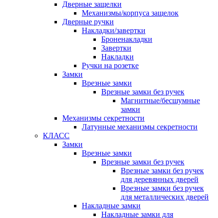
Дверные защелки
Механизмы/корпуса защелок
Дверные ручки
Накладки/завертки
Броненакладки
Завертки
Накладки
Ручки на розетке
Замки
Врезные замки
Врезные замки без ручек
Магнитные/бесшумные
замки
Механизмы секретности
Латунные механизмы секретности
КЛАСС
Замки
Врезные замки
Врезные замки без ручек
Врезные замки без ручек
для деревянных дверей
Врезные замки без ручек
для металлических дверей
Накладные замки
Накладные замки для