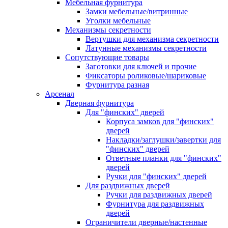
Мебельная фурнитура
Замки мебельные/витринные
Уголки мебельные
Механизмы секретности
Вертушки для механизма секретности
Латунные механизмы секретности
Сопутствующие товары
Заготовки для ключей и прочие
Фиксаторы роликовые/шариковые
Фурнитура разная
Арсенал
Дверная фурнитура
Для "финских" дверей
Корпуса замков для "финских"
дверей
Накладки/заглушки/завертки для
"финских" дверей
Ответные планки для "финских"
дверей
Ручки для "финских" дверей
Для раздвижных дверей
Ручки для раздвижных дверей
Фурнитура для раздвижных
дверей
Ограничители дверные/настенные