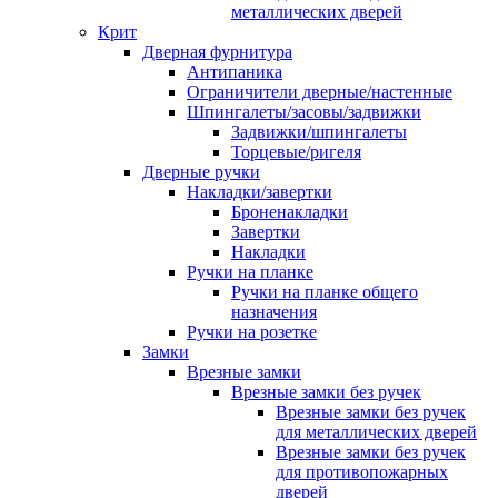
металлических дверей
Крит
Дверная фурнитура
Антипаника
Ограничители дверные/настенные
Шпингалеты/засовы/задвижки
Задвижки/шпингалеты
Торцевые/ригеля
Дверные ручки
Накладки/завертки
Броненакладки
Завертки
Накладки
Ручки на планке
Ручки на планке общего
назначения
Ручки на розетке
Замки
Врезные замки
Врезные замки без ручек
Врезные замки без ручек
для металлических дверей
Врезные замки без ручек
для противопожарных
дверей