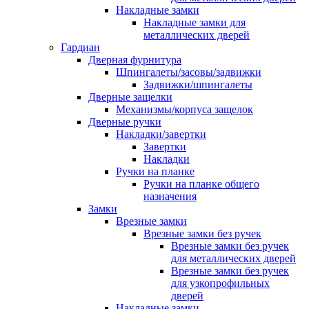
Накладные замки
Накладные замки для
металлических дверей
Гардиан
Дверная фурнитура
Шпингалеты/засовы/задвижки
Задвижки/шпингалеты
Дверные защелки
Механизмы/корпуса защелок
Дверные ручки
Накладки/завертки
Завертки
Накладки
Ручки на планке
Ручки на планке общего
назначения
Замки
Врезные замки
Врезные замки без ручек
Врезные замки без ручек
для металлических дверей
Врезные замки без ручек
для узкопрофильных
дверей
Накладные замки