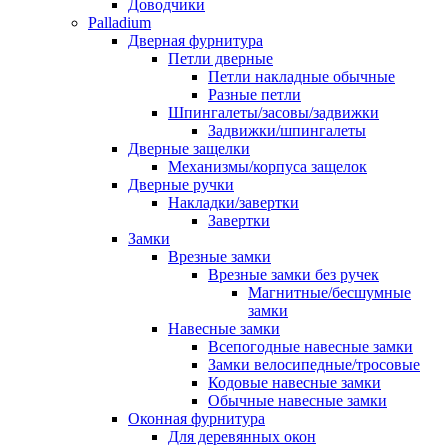
Доводчики
Palladium
Дверная фурнитура
Петли дверные
Петли накладные обычные
Разные петли
Шпингалеты/засовы/задвижки
Задвижки/шпингалеты
Дверные защелки
Механизмы/корпуса защелок
Дверные ручки
Накладки/завертки
Завертки
Замки
Врезные замки
Врезные замки без ручек
Магнитные/бесшумные
замки
Навесные замки
Всепогодные навесные замки
Замки велосипедные/тросовые
Кодовые навесные замки
Обычные навесные замки
Оконная фурнитура
Для деревянных окон