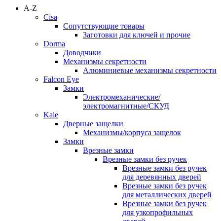
A-Z
Cisa
Сопутствующие товары
Заготовки для ключей и прочие
Dorma
Доводчики
Механизмы секретности
Алюминиевые механизмы секретности
Falcon Eye
Замки
Электромеханические/
электромагнитные/СКУД
Kale
Дверные защелки
Механизмы/корпуса защелок
Замки
Врезные замки
Врезные замки без ручек
Врезные замки без ручек
для деревянных дверей
Врезные замки без ручек
для металлических дверей
Врезные замки без ручек
для узкопрофильных