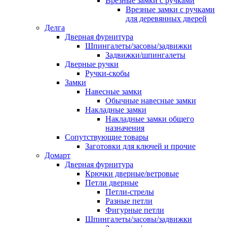
Врезные замки с ручками
Врезные замки с ручками
для деревянных дверей
Делга
Дверная фурнитура
Шпингалеты/засовы/задвижки
Задвижки/шпингалеты
Дверные ручки
Ручки-скобы
Замки
Навесные замки
Обычные навесные замки
Накладные замки
Накладные замки общего
назначения
Сопутствующие товары
Заготовки для ключей и прочие
Домарт
Дверная фурнитура
Крючки дверные/ветровые
Петли дверные
Петли-стрелы
Разные петли
Фигурные петли
Шпингалеты/засовы/задвижки