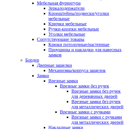
Мебельная фурнитура
Зеркалодержатели
Кронштейны/подвески/уголки
мебельные
Крючки мебельные
Ручки-кнопки мебельные
Уголки мебельные
Сопутствующие товары
Крюки потолочные/настенные
Проушины и накладки для навесных
замков
Бордер
Дверные защелки
Механизмы/корпуса защелок
Замки
Врезные замки
Врезные замки без ручек
Врезные замки без ручек
для деревянных дверей
Врезные замки без ручек
для металлических дверей
Врезные замки с ручками
Врезные замки с ручками
для металлических дверей
Накладные замки