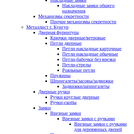
Накладные замки
Накладные замки общего
назначения
Механизмы секретности
Прочие механизмы секретности
Металлист г. Кунгур
Дверная фурнитура
Крючки дверные/ветровые
Петли дверные
Петли накладные карточные
Петли накладные обычные
Петли-бабочки без врезки
Петли-стрелы
Рояльные петли
Пружины
Шпингалеты/засовы/задвижки
Задвижки/шпингалеты
Дверные ручки
Ручки круглые дверные
Ручки-скобы
Замки
Врезные замки
Врезные замки с ручками
Врезные замки с ручками
для деревянных дверей