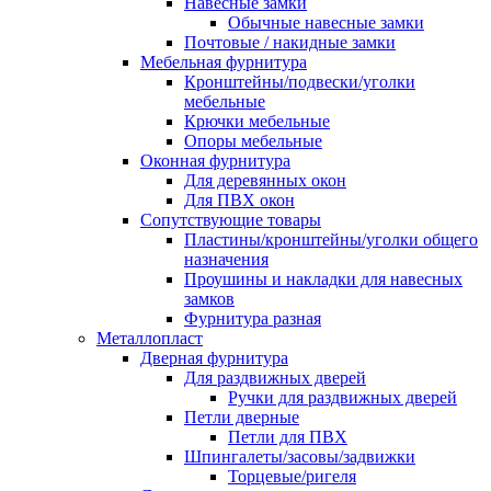
Навесные замки
Обычные навесные замки
Почтовые / накидные замки
Мебельная фурнитура
Кронштейны/подвески/уголки
мебельные
Крючки мебельные
Опоры мебельные
Оконная фурнитура
Для деревянных окон
Для ПВХ окон
Сопутствующие товары
Пластины/кронштейны/уголки общего
назначения
Проушины и накладки для навесных
замков
Фурнитура разная
Металлопласт
Дверная фурнитура
Для раздвижных дверей
Ручки для раздвижных дверей
Петли дверные
Петли для ПВХ
Шпингалеты/засовы/задвижки
Торцевые/ригеля