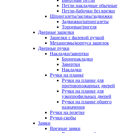
Ввертные петли
Петли накладные обычные
Петли-бабочки без врезки
Шпингалеты/засовы/задвижки
Задвижки/шпингалеты
Торцевые/ригеля
Дверные защелки
Защелки с фалевой ручкой
Механизмы/корпуса защелок
Дверные ручки
Накладки/завертки
Броненакладки
Завертки
Накладки
Ручки на планке
Ручки на планке для
противопожарных дверей
Ручки на планке для
узкопрофильных дверей
Ручки на планке общего
назначения
Ручки на розетке
Ручки-скобы
Замки
Врезные замки