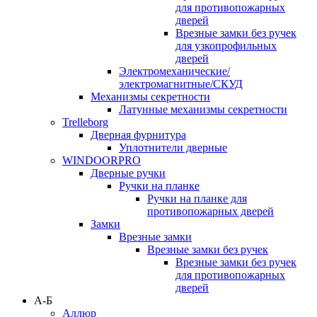
для противопожарных
дверей
Врезные замки без ручек
для узкопрофильных
дверей
Электромеханические/
электромагнитные/СКУД
Механизмы секретности
Латунные механизмы секретности
Trelleborg
Дверная фурнитура
Уплотнители дверные
WINDOORPRO
Дверные ручки
Ручки на планке
Ручки на планке для
противопожарных дверей
Замки
Врезные замки
Врезные замки без ручек
Врезные замки без ручек
для противопожарных
дверей
А-Б
Аллюр