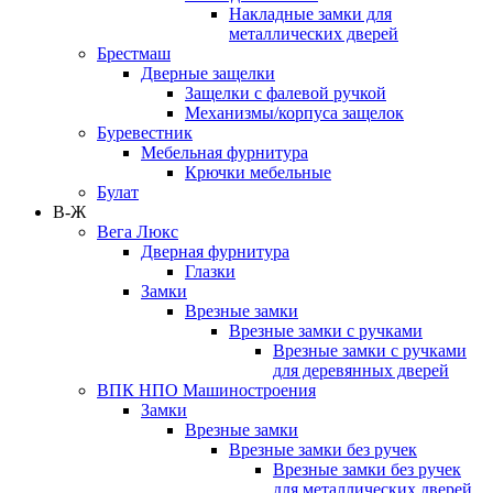
Накладные замки для
металлических дверей
Брестмаш
Дверные защелки
Защелки с фалевой ручкой
Механизмы/корпуса защелок
Буревестник
Мебельная фурнитура
Крючки мебельные
Булат
В-Ж
Вега Люкс
Дверная фурнитура
Глазки
Замки
Врезные замки
Врезные замки с ручками
Врезные замки с ручками
для деревянных дверей
ВПК НПО Машиностроения
Замки
Врезные замки
Врезные замки без ручек
Врезные замки без ручек
для металлических дверей