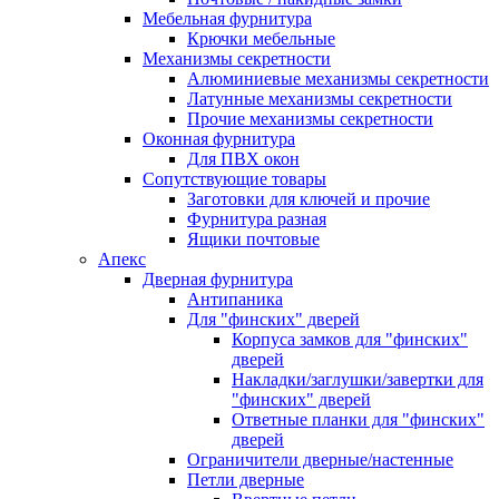
Мебельная фурнитура
Крючки мебельные
Механизмы секретности
Алюминиевые механизмы секретности
Латунные механизмы секретности
Прочие механизмы секретности
Оконная фурнитура
Для ПВХ окон
Сопутствующие товары
Заготовки для ключей и прочие
Фурнитура разная
Ящики почтовые
Апекс
Дверная фурнитура
Антипаника
Для "финских" дверей
Корпуса замков для "финских"
дверей
Накладки/заглушки/завертки для
"финских" дверей
Ответные планки для "финских"
дверей
Ограничители дверные/настенные
Петли дверные