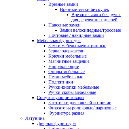
Врезные замки
Врезные замки без ручек
Врезные замки без ручек
для деревянных дверей
Навесные замки
Замки велосипедные/тросовые
Почтовые / накидные замки
Мебельная фурнитура
Замки мебельные/витринные
Зеркалодержатели
Крючки мебельные
Магнитные защелки
Направляющие
Опоры мебельные
Петли мебельные
Подпятники
Ручки-кнопки мебельные
Ручки-скобы мебельные
Сопутствующие товары
Заготовки для ключей и прочие
Фиксаторы роликовые/шариковые
Фурнитура разная
Латунина
Дверная фурнитура
Петли дверные