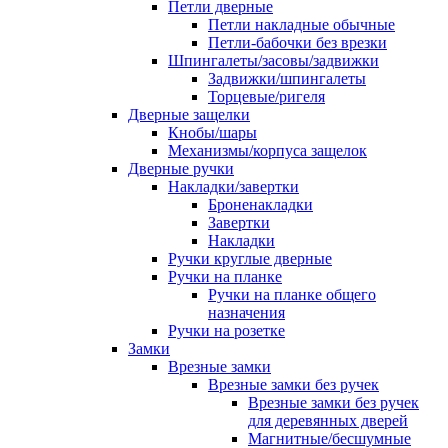
Петли дверные
Петли накладные обычные
Петли-бабочки без врезки
Шпингалеты/засовы/задвижки
Задвижки/шпингалеты
Торцевые/ригеля
Дверные защелки
Кнобы/шары
Механизмы/корпуса защелок
Дверные ручки
Накладки/завертки
Броненакладки
Завертки
Накладки
Ручки круглые дверные
Ручки на планке
Ручки на планке общего
назначения
Ручки на розетке
Замки
Врезные замки
Врезные замки без ручек
Врезные замки без ручек
для деревянных дверей
Магнитные/бесшумные