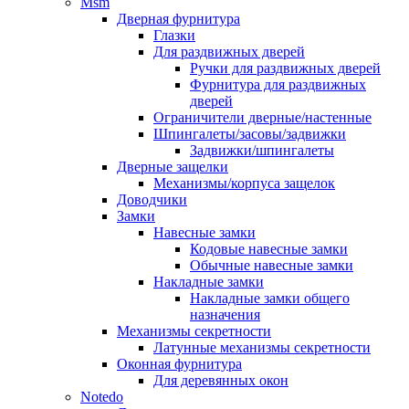
Msm
Дверная фурнитура
Глазки
Для раздвижных дверей
Ручки для раздвижных дверей
Фурнитура для раздвижных
дверей
Ограничители дверные/настенные
Шпингалеты/засовы/задвижки
Задвижки/шпингалеты
Дверные защелки
Механизмы/корпуса защелок
Доводчики
Замки
Навесные замки
Кодовые навесные замки
Обычные навесные замки
Накладные замки
Накладные замки общего
назначения
Механизмы секретности
Латунные механизмы секретности
Оконная фурнитура
Для деревянных окон
Notedo