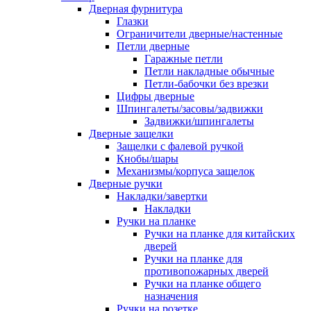
Дверная фурнитура
Глазки
Ограничители дверные/настенные
Петли дверные
Гаражные петли
Петли накладные обычные
Петли-бабочки без врезки
Цифры дверные
Шпингалеты/засовы/задвижки
Задвижки/шпингалеты
Дверные защелки
Защелки с фалевой ручкой
Кнобы/шары
Механизмы/корпуса защелок
Дверные ручки
Накладки/завертки
Накладки
Ручки на планке
Ручки на планке для китайских
дверей
Ручки на планке для
противопожарных дверей
Ручки на планке общего
назначения
Ручки на розетке