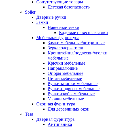
Сопутствующие товары
Детская безопасность
Soller
Дверные ручки
Замки
Навесные замки
Кодовые навесные замки
Мебельная фурнитура
Замки мебельные/витринные
Зеркалодержатели
Кронштейны/подвески/уголки
мебельные
Крючки мебельные
Направляющие
Опоры мебельные
Петли мебельные
Ручки-кнопки мебельные
Ручки-подвесы мебельные
Ручки-скобы мебельные
Уголки мебельные
Оконная фурнитура
Для деревянных окон
Tesa
Дверная фурнитура
Антипаника