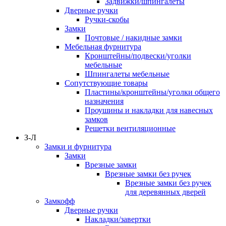
Задвижки/шпингалеты
Дверные ручки
Ручки-скобы
Замки
Почтовые / накидные замки
Мебельная фурнитура
Кронштейны/подвески/уголки
мебельные
Шпингалеты мебельные
Сопутствующие товары
Пластины/кронштейны/уголки общего
назначения
Проушины и накладки для навесных
замков
Решетки вентиляционные
З-Л
Замки и фурнитура
Замки
Врезные замки
Врезные замки без ручек
Врезные замки без ручек
для деревянных дверей
Замкофф
Дверные ручки
Накладки/завертки