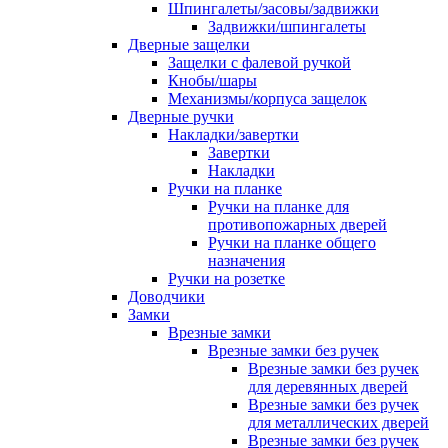
Шпингалеты/засовы/задвижки
Задвижки/шпингалеты
Дверные защелки
Защелки с фалевой ручкой
Кнобы/шары
Механизмы/корпуса защелок
Дверные ручки
Накладки/завертки
Завертки
Накладки
Ручки на планке
Ручки на планке для
противопожарных дверей
Ручки на планке общего
назначения
Ручки на розетке
Доводчики
Замки
Врезные замки
Врезные замки без ручек
Врезные замки без ручек
для деревянных дверей
Врезные замки без ручек
для металлических дверей
Врезные замки без ручек