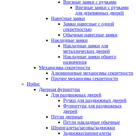
Врезные замки с ручками
Врезные замки с ручками
для деревянных дверей
Навесные замки
Замки навесные с одной
секретностью
Обычные навесные замки
Накладные замки
Накладные замки для
металлических дверей
Накладные замки общего
назначения
Механизмы секретности
Алюминиевые механизмы секретности
Прочие механизмы секретности
Ирбис
Дверная фурнитура
Для раздвижных дверей
Ручки для раздвижных дверей
Фурнитура для раздвижных
дверей
Петли дверные
Петли накладные обычные
Шпингалеты/засовы/задвижки
Задвижки/шпингалеты