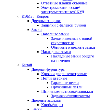
Ответные планки обычные
Электромеханические/
электромагнитные/СКУД
КЭМЗ г. Ковров
Дверные защелки
Защелки с фалевой ручкой
Замки
Навесные замки
Замки навесные с одной
секретностью
Обычные навесные замки
Накладные замки
Накладные замки общего
назначения
Китай
Дверная фурнитура
Крючки дверные/ветровые
Петли дверные
Гаражные петли
Пружинные петли
Шпингалеты/засовы/задвижки
Задвижки/шпингалеты
Дверные защелки
Кнобы/шары
Замки