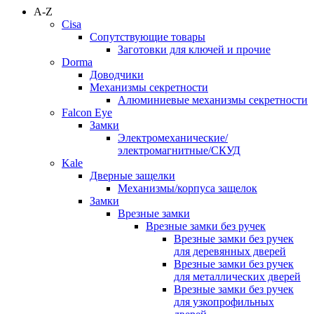
A-Z
Cisa
Сопутствующие товары
Заготовки для ключей и прочие
Dorma
Доводчики
Механизмы секретности
Алюминиевые механизмы секретности
Falcon Eye
Замки
Электромеханические/
электромагнитные/СКУД
Kale
Дверные защелки
Механизмы/корпуса защелок
Замки
Врезные замки
Врезные замки без ручек
Врезные замки без ручек
для деревянных дверей
Врезные замки без ручек
для металлических дверей
Врезные замки без ручек
для узкопрофильных