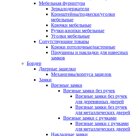
Мебельная фурнитура
Зеркалодержатели
Кронштейны/подвески/уголки
мебельные
Крючки мебельные
Ручки-кнопки мебельные
Уголки мебельные
Сопутствующие товары
Крюки потолочные/настенные
Проушины и накладки для навесных
замков
Бордер
Дверные защелки
Механизмы/корпуса защелок
Замки
Врезные замки
Врезные замки без ручек
Врезные замки без ручек
для деревянных дверей
Врезные замки без ручек
для металлических дверей
Врезные замки с ручками
Врезные замки с ручками
для металлических дверей
Накладные замки