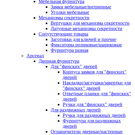
Мебельная фурнитура
Замки мебельные/витринные
Уголки мебельные
Механизмы секретности
Вертушки для механизма секретности
Латунные механизмы секретности
Сопутствующие товары
Заготовки для ключей и прочие
Фиксаторы роликовые/шариковые
Фурнитура разная
Арсенал
Дверная фурнитура
Для "финских" дверей
Корпуса замков для "финских"
дверей
Накладки/заглушки/завертки для
"финских" дверей
Ответные планки для "финских"
дверей
Ручки для "финских" дверей
Для раздвижных дверей
Ручки для раздвижных дверей
Фурнитура для раздвижных
дверей
Ограничители дверные/настенные