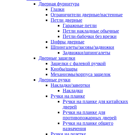
Дверная фурнитура
Глазки
Ограничители дверные/настенные
Петли дверные
Гаражные петли
Петли накладные обычные
Петли-бабочки без врезки
Цифры дверные
Шпингалеты/засовы/задвижки
Задвижки/шпингалеты
Дверные защелки
Защелки с фалевой ручкой
Кнобы/шары
Механизмы/корпуса защелок
Дверные ручки
Накладки/завертки
Накладки
Ручки на планке
Ручки на планке для китайских
дверей
Ручки на планке для
противопожарных дверей
Ручки на планке общего
назначения
Ручки на розетке