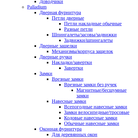
Доводчики
Palladium
Дверная фурнитура
Петли дверные
Петли накладные обычные
Разные петли
Шпингалеты/засовы/задвижки
Задвижки/шпингалеты
Дверные защелки
Механизмы/корпуса защелок
Дверные ручки
Накладки/завертки
Завертки
Замки
Врезные замки
Врезные замки без ручек
Магнитные/бесшумные
замки
Навесные замки
Всепогодные навесные замки
Замки велосипедные/тросовые
Кодовые навесные замки
Обычные навесные замки
Оконная фурнитура
Для деревянных окон