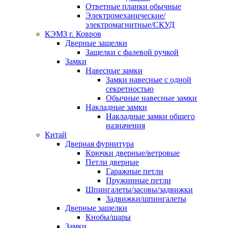
Ответные планки обычные
Электромеханические/
электромагнитные/СКУД
КЭМЗ г. Ковров
Дверные защелки
Защелки с фалевой ручкой
Замки
Навесные замки
Замки навесные с одной
секретностью
Обычные навесные замки
Накладные замки
Накладные замки общего
назначения
Китай
Дверная фурнитура
Крючки дверные/ветровые
Петли дверные
Гаражные петли
Пружинные петли
Шпингалеты/засовы/задвижки
Задвижки/шпингалеты
Дверные защелки
Кнобы/шары
Замки