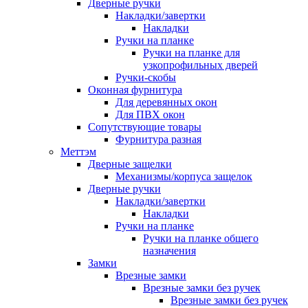
Дверные ручки
Накладки/завертки
Накладки
Ручки на планке
Ручки на планке для
узкопрофильных дверей
Ручки-скобы
Оконная фурнитура
Для деревянных окон
Для ПВХ окон
Сопутствующие товары
Фурнитура разная
Меттэм
Дверные защелки
Механизмы/корпуса защелок
Дверные ручки
Накладки/завертки
Накладки
Ручки на планке
Ручки на планке общего
назначения
Замки
Врезные замки
Врезные замки без ручек
Врезные замки без ручек