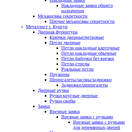
Накладные замки
Накладные замки общего
назначения
Механизмы секретности
Прочие механизмы секретности
Металлист г. Кунгур
Дверная фурнитура
Крючки дверные/ветровые
Петли дверные
Петли накладные карточные
Петли накладные обычные
Петли-бабочки без врезки
Петли-стрелы
Рояльные петли
Пружины
Шпингалеты/засовы/задвижки
Задвижки/шпингалеты
Дверные ручки
Ручки круглые дверные
Ручки-скобы
Замки
Врезные замки
Врезные замки с ручками
Врезные замки с ручками
для деревянных дверей