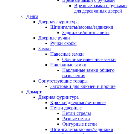
Врезные замки с ручками
Врезные замки с ручками
для деревянных дверей
Делга
Дверная фурнитура
Шпингалеты/засовы/задвижки
Задвижки/шпингалеты
Дверные ручки
Ручки-скобы
Замки
Навесные замки
Обычные навесные замки
Накладные замки
Накладные замки общего
назначения
Сопутствующие товары
Заготовки для ключей и прочие
Домарт
Дверная фурнитура
Крючки дверные/ветровые
Петли дверные
Петли-стрелы
Разные петли
Фигурные петли
Шпингалеты/засовы/задвижки