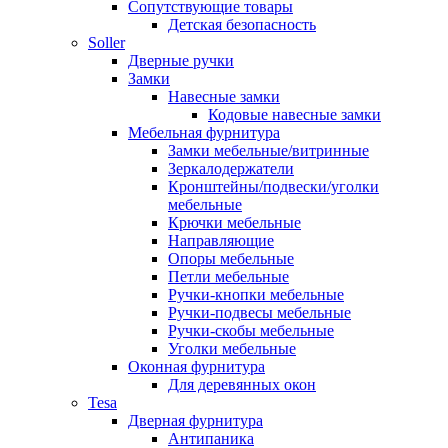
Сопутствующие товары
Детская безопасность
Soller
Дверные ручки
Замки
Навесные замки
Кодовые навесные замки
Мебельная фурнитура
Замки мебельные/витринные
Зеркалодержатели
Кронштейны/подвески/уголки
мебельные
Крючки мебельные
Направляющие
Опоры мебельные
Петли мебельные
Ручки-кнопки мебельные
Ручки-подвесы мебельные
Ручки-скобы мебельные
Уголки мебельные
Оконная фурнитура
Для деревянных окон
Tesa
Дверная фурнитура
Антипаника