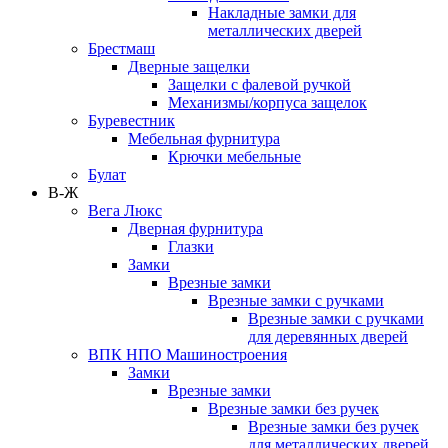
Накладные замки для
металлических дверей
Брестмаш
Дверные защелки
Защелки с фалевой ручкой
Механизмы/корпуса защелок
Буревестник
Мебельная фурнитура
Крючки мебельные
Булат
В-Ж
Вега Люкс
Дверная фурнитура
Глазки
Замки
Врезные замки
Врезные замки с ручками
Врезные замки с ручками
для деревянных дверей
ВПК НПО Машиностроения
Замки
Врезные замки
Врезные замки без ручек
Врезные замки без ручек
для металлических дверей