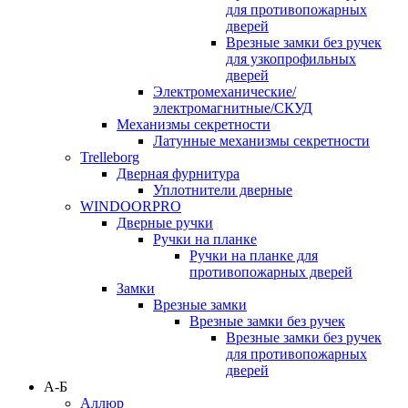
для противопожарных
дверей
Врезные замки без ручек
для узкопрофильных
дверей
Электромеханические/
электромагнитные/СКУД
Механизмы секретности
Латунные механизмы секретности
Trelleborg
Дверная фурнитура
Уплотнители дверные
WINDOORPRO
Дверные ручки
Ручки на планке
Ручки на планке для
противопожарных дверей
Замки
Врезные замки
Врезные замки без ручек
Врезные замки без ручек
для противопожарных
дверей
А-Б
Аллюр