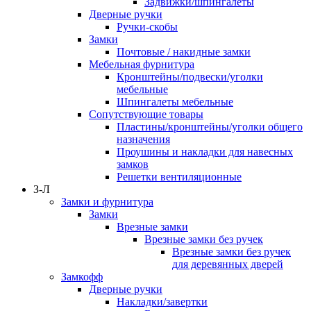
Задвижки/шпингалеты
Дверные ручки
Ручки-скобы
Замки
Почтовые / накидные замки
Мебельная фурнитура
Кронштейны/подвески/уголки
мебельные
Шпингалеты мебельные
Сопутствующие товары
Пластины/кронштейны/уголки общего
назначения
Проушины и накладки для навесных
замков
Решетки вентиляционные
З-Л
Замки и фурнитура
Замки
Врезные замки
Врезные замки без ручек
Врезные замки без ручек
для деревянных дверей
Замкофф
Дверные ручки
Накладки/завертки