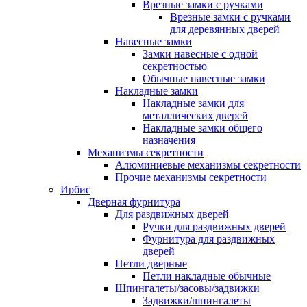
Врезные замки с ручками
Врезные замки с ручками
для деревянных дверей
Навесные замки
Замки навесные с одной
секретностью
Обычные навесные замки
Накладные замки
Накладные замки для
металлических дверей
Накладные замки общего
назначения
Механизмы секретности
Алюминиевые механизмы секретности
Прочие механизмы секретности
Ирбис
Дверная фурнитура
Для раздвижных дверей
Ручки для раздвижных дверей
Фурнитура для раздвижных
дверей
Петли дверные
Петли накладные обычные
Шпингалеты/засовы/задвижки
Задвижки/шпингалеты