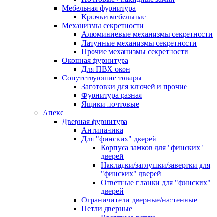
Мебельная фурнитура
Крючки мебельные
Механизмы секретности
Алюминиевые механизмы секретности
Латунные механизмы секретности
Прочие механизмы секретности
Оконная фурнитура
Для ПВХ окон
Сопутствующие товары
Заготовки для ключей и прочие
Фурнитура разная
Ящики почтовые
Апекс
Дверная фурнитура
Антипаника
Для "финских" дверей
Корпуса замков для "финских"
дверей
Накладки/заглушки/завертки для
"финских" дверей
Ответные планки для "финских"
дверей
Ограничители дверные/настенные
Петли дверные