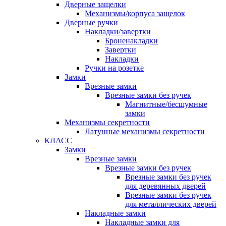
Дверные защелки
Механизмы/корпуса защелок
Дверные ручки
Накладки/завертки
Броненакладки
Завертки
Накладки
Ручки на розетке
Замки
Врезные замки
Врезные замки без ручек
Магнитные/бесшумные
замки
Механизмы секретности
Латунные механизмы секретности
КЛАСС
Замки
Врезные замки
Врезные замки без ручек
Врезные замки без ручек
для деревянных дверей
Врезные замки без ручек
для металлических дверей
Накладные замки
Накладные замки для