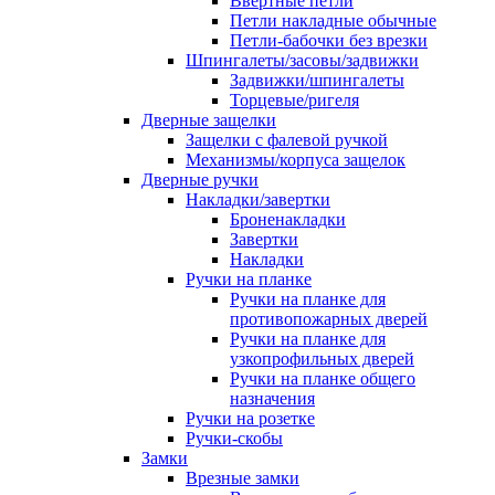
Ввертные петли
Петли накладные обычные
Петли-бабочки без врезки
Шпингалеты/засовы/задвижки
Задвижки/шпингалеты
Торцевые/ригеля
Дверные защелки
Защелки с фалевой ручкой
Механизмы/корпуса защелок
Дверные ручки
Накладки/завертки
Броненакладки
Завертки
Накладки
Ручки на планке
Ручки на планке для
противопожарных дверей
Ручки на планке для
узкопрофильных дверей
Ручки на планке общего
назначения
Ручки на розетке
Ручки-скобы
Замки
Врезные замки