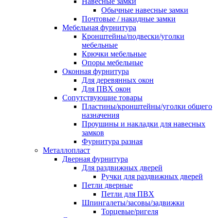
Навесные замки
Обычные навесные замки
Почтовые / накидные замки
Мебельная фурнитура
Кронштейны/подвески/уголки
мебельные
Крючки мебельные
Опоры мебельные
Оконная фурнитура
Для деревянных окон
Для ПВХ окон
Сопутствующие товары
Пластины/кронштейны/уголки общего
назначения
Проушины и накладки для навесных
замков
Фурнитура разная
Металлопласт
Дверная фурнитура
Для раздвижных дверей
Ручки для раздвижных дверей
Петли дверные
Петли для ПВХ
Шпингалеты/засовы/задвижки
Торцевые/ригеля