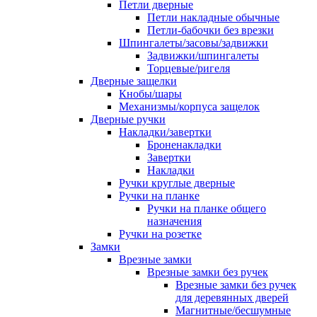
Петли дверные
Петли накладные обычные
Петли-бабочки без врезки
Шпингалеты/засовы/задвижки
Задвижки/шпингалеты
Торцевые/ригеля
Дверные защелки
Кнобы/шары
Механизмы/корпуса защелок
Дверные ручки
Накладки/завертки
Броненакладки
Завертки
Накладки
Ручки круглые дверные
Ручки на планке
Ручки на планке общего
назначения
Ручки на розетке
Замки
Врезные замки
Врезные замки без ручек
Врезные замки без ручек
для деревянных дверей
Магнитные/бесшумные