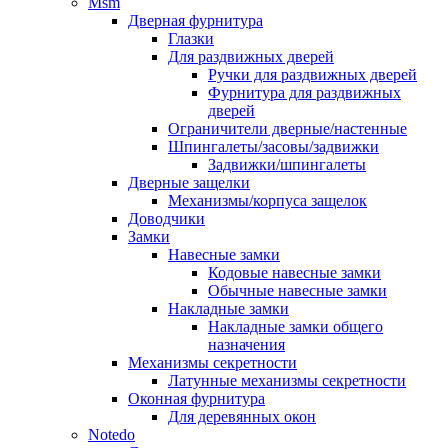
Msm
Дверная фурнитура
Глазки
Для раздвижных дверей
Ручки для раздвижных дверей
Фурнитура для раздвижных
дверей
Ограничители дверные/настенные
Шпингалеты/засовы/задвижки
Задвижки/шпингалеты
Дверные защелки
Механизмы/корпуса защелок
Доводчики
Замки
Навесные замки
Кодовые навесные замки
Обычные навесные замки
Накладные замки
Накладные замки общего
назначения
Механизмы секретности
Латунные механизмы секретности
Оконная фурнитура
Для деревянных окон
Notedo