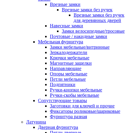
Врезные замки
Врезные замки без ручек
Врезные замки без ручек
для деревянных дверей
Навесные замки
Замки велосипедные/тросовые
Почтовые / накидные замки
Мебельная фурнитура
Замки мебельные/витринные
Зеркалодержатели
Крючки мебельные
Магнитные защелки
Направляющие
Опоры мебельные
Петли мебельные
Подпятники
Ручки-кнопки мебельные
Ручки-скобы мебельные
Сопутствующие товары
Заготовки для ключей и прочие
Фиксаторы роликовые/шариковые
Фурнитура разная
Латунина
Дверная фурнитура
Петли дверные