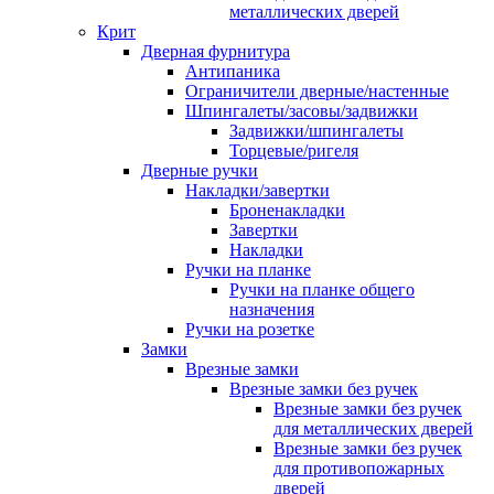
металлических дверей
Крит
Дверная фурнитура
Антипаника
Ограничители дверные/настенные
Шпингалеты/засовы/задвижки
Задвижки/шпингалеты
Торцевые/ригеля
Дверные ручки
Накладки/завертки
Броненакладки
Завертки
Накладки
Ручки на планке
Ручки на планке общего
назначения
Ручки на розетке
Замки
Врезные замки
Врезные замки без ручек
Врезные замки без ручек
для металлических дверей
Врезные замки без ручек
для противопожарных
дверей