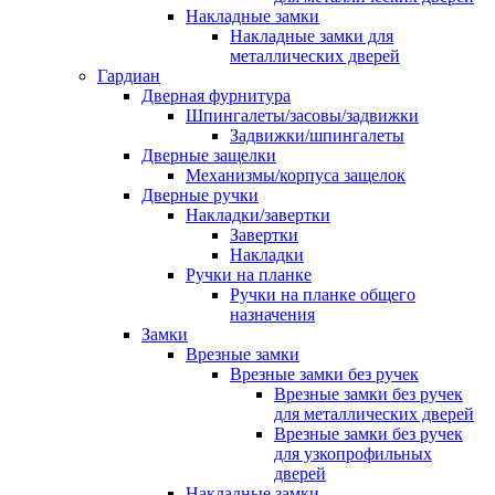
Накладные замки
Накладные замки для
металлических дверей
Гардиан
Дверная фурнитура
Шпингалеты/засовы/задвижки
Задвижки/шпингалеты
Дверные защелки
Механизмы/корпуса защелок
Дверные ручки
Накладки/завертки
Завертки
Накладки
Ручки на планке
Ручки на планке общего
назначения
Замки
Врезные замки
Врезные замки без ручек
Врезные замки без ручек
для металлических дверей
Врезные замки без ручек
для узкопрофильных
дверей
Накладные замки