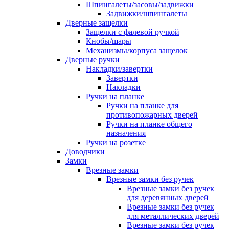
Шпингалеты/засовы/задвижки
Задвижки/шпингалеты
Дверные защелки
Защелки с фалевой ручкой
Кнобы/шары
Механизмы/корпуса защелок
Дверные ручки
Накладки/завертки
Завертки
Накладки
Ручки на планке
Ручки на планке для
противопожарных дверей
Ручки на планке общего
назначения
Ручки на розетке
Доводчики
Замки
Врезные замки
Врезные замки без ручек
Врезные замки без ручек
для деревянных дверей
Врезные замки без ручек
для металлических дверей
Врезные замки без ручек