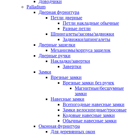
Доводчики
Palladium
Дверная фурнитура
Петли дверные
Петли накладные обычные
Разные петли
Шпингалеты/засовы/задвижки
Задвижки/шпингалеты
Дверные защелки
Механизмы/корпуса защелок
Дверные ручки
Накладки/завертки
Завертки
Замки
Врезные замки
Врезные замки без ручек
Магнитные/бесшумные
замки
Навесные замки
Всепогодные навесные замки
Замки велосипедные/тросовые
Кодовые навесные замки
Обычные навесные замки
Оконная фурнитура
Для деревянных окон