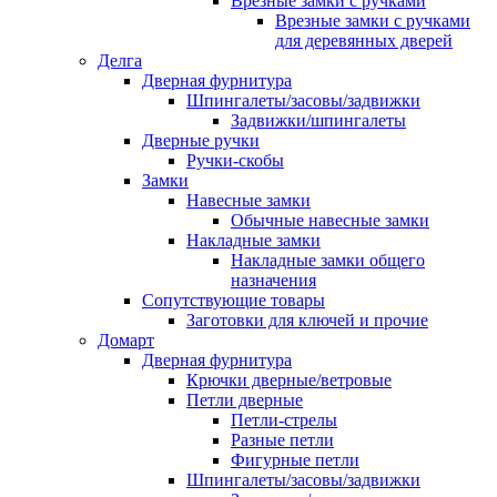
Врезные замки с ручками
Врезные замки с ручками
для деревянных дверей
Делга
Дверная фурнитура
Шпингалеты/засовы/задвижки
Задвижки/шпингалеты
Дверные ручки
Ручки-скобы
Замки
Навесные замки
Обычные навесные замки
Накладные замки
Накладные замки общего
назначения
Сопутствующие товары
Заготовки для ключей и прочие
Домарт
Дверная фурнитура
Крючки дверные/ветровые
Петли дверные
Петли-стрелы
Разные петли
Фигурные петли
Шпингалеты/засовы/задвижки