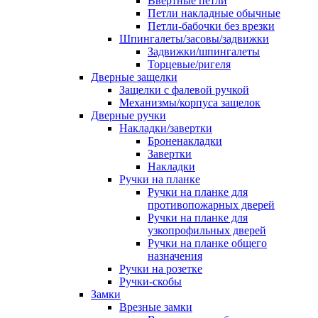
Ввертные петли
Петли накладные обычные
Петли-бабочки без врезки
Шпингалеты/засовы/задвижки
Задвижки/шпингалеты
Торцевые/ригеля
Дверные защелки
Защелки с фалевой ручкой
Механизмы/корпуса защелок
Дверные ручки
Накладки/завертки
Броненакладки
Завертки
Накладки
Ручки на планке
Ручки на планке для
противопожарных дверей
Ручки на планке для
узкопрофильных дверей
Ручки на планке общего
назначения
Ручки на розетке
Ручки-скобы
Замки
Врезные замки