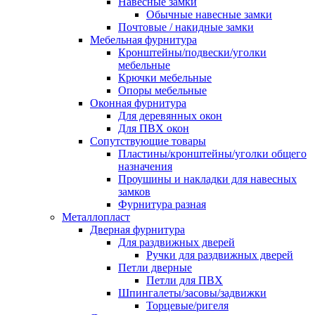
Навесные замки
Обычные навесные замки
Почтовые / накидные замки
Мебельная фурнитура
Кронштейны/подвески/уголки
мебельные
Крючки мебельные
Опоры мебельные
Оконная фурнитура
Для деревянных окон
Для ПВХ окон
Сопутствующие товары
Пластины/кронштейны/уголки общего
назначения
Проушины и накладки для навесных
замков
Фурнитура разная
Металлопласт
Дверная фурнитура
Для раздвижных дверей
Ручки для раздвижных дверей
Петли дверные
Петли для ПВХ
Шпингалеты/засовы/задвижки
Торцевые/ригеля