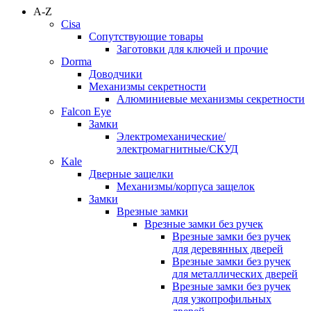
A-Z
Cisa
Сопутствующие товары
Заготовки для ключей и прочие
Dorma
Доводчики
Механизмы секретности
Алюминиевые механизмы секретности
Falcon Eye
Замки
Электромеханические/
электромагнитные/СКУД
Kale
Дверные защелки
Механизмы/корпуса защелок
Замки
Врезные замки
Врезные замки без ручек
Врезные замки без ручек
для деревянных дверей
Врезные замки без ручек
для металлических дверей
Врезные замки без ручек
для узкопрофильных