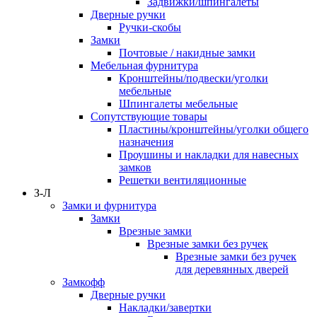
Задвижки/шпингалеты
Дверные ручки
Ручки-скобы
Замки
Почтовые / накидные замки
Мебельная фурнитура
Кронштейны/подвески/уголки
мебельные
Шпингалеты мебельные
Сопутствующие товары
Пластины/кронштейны/уголки общего
назначения
Проушины и накладки для навесных
замков
Решетки вентиляционные
З-Л
Замки и фурнитура
Замки
Врезные замки
Врезные замки без ручек
Врезные замки без ручек
для деревянных дверей
Замкофф
Дверные ручки
Накладки/завертки