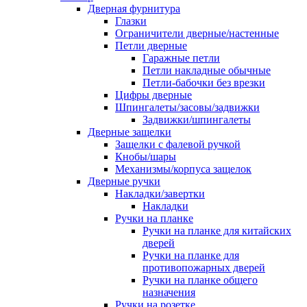
Дверная фурнитура
Глазки
Ограничители дверные/настенные
Петли дверные
Гаражные петли
Петли накладные обычные
Петли-бабочки без врезки
Цифры дверные
Шпингалеты/засовы/задвижки
Задвижки/шпингалеты
Дверные защелки
Защелки с фалевой ручкой
Кнобы/шары
Механизмы/корпуса защелок
Дверные ручки
Накладки/завертки
Накладки
Ручки на планке
Ручки на планке для китайских
дверей
Ручки на планке для
противопожарных дверей
Ручки на планке общего
назначения
Ручки на розетке