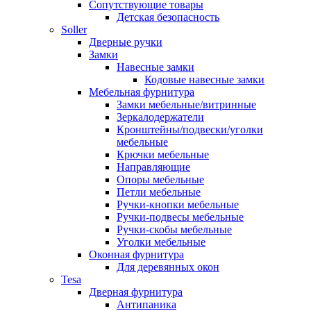
Сопутствующие товары
Детская безопасность
Soller
Дверные ручки
Замки
Навесные замки
Кодовые навесные замки
Мебельная фурнитура
Замки мебельные/витринные
Зеркалодержатели
Кронштейны/подвески/уголки
мебельные
Крючки мебельные
Направляющие
Опоры мебельные
Петли мебельные
Ручки-кнопки мебельные
Ручки-подвесы мебельные
Ручки-скобы мебельные
Уголки мебельные
Оконная фурнитура
Для деревянных окон
Tesa
Дверная фурнитура
Антипаника