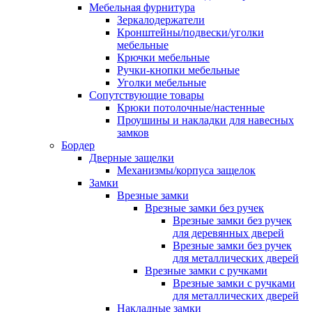
Мебельная фурнитура
Зеркалодержатели
Кронштейны/подвески/уголки
мебельные
Крючки мебельные
Ручки-кнопки мебельные
Уголки мебельные
Сопутствующие товары
Крюки потолочные/настенные
Проушины и накладки для навесных
замков
Бордер
Дверные защелки
Механизмы/корпуса защелок
Замки
Врезные замки
Врезные замки без ручек
Врезные замки без ручек
для деревянных дверей
Врезные замки без ручек
для металлических дверей
Врезные замки с ручками
Врезные замки с ручками
для металлических дверей
Накладные замки