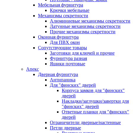
Мебельная фурнитура
Крючки мебельные
Механизмы секретности
Алюминиевые механизмы секретности
Латунные механизмы секретности
Прочие механизмы секретности
Оконная фурнитура
Для ПВХ окон
Сопутствующие товары
Заготовки для ключей и прочие
Фурнитура разная
Ящики почтовые
Апекс
Дверная фурнитура
Антипаника
Для "финских" дверей
Корпуса замков для "финских"
дверей
Накладки/заглушки/завертки для
"финских" дверей
Ответные планки для "финских"
дверей
Ограничители дверные/настенные
Петли дверные