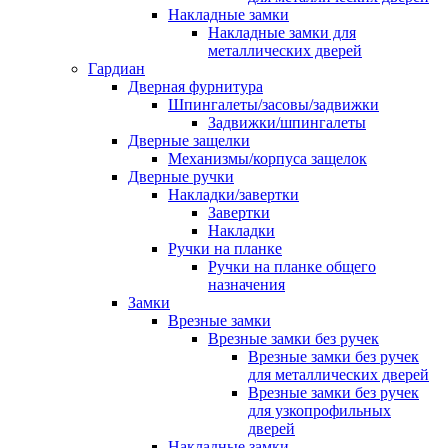
Накладные замки
Накладные замки для
металлических дверей
Гардиан
Дверная фурнитура
Шпингалеты/засовы/задвижки
Задвижки/шпингалеты
Дверные защелки
Механизмы/корпуса защелок
Дверные ручки
Накладки/завертки
Завертки
Накладки
Ручки на планке
Ручки на планке общего
назначения
Замки
Врезные замки
Врезные замки без ручек
Врезные замки без ручек
для металлических дверей
Врезные замки без ручек
для узкопрофильных
дверей
Накладные замки