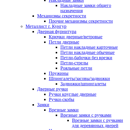
Накладные замки
Накладные замки общего
назначения
Механизмы секретности
Прочие механизмы секретности
Металлист г. Кунгур
Дверная фурнитура
Крючки дверные/ветровые
Петли дверные
Петли накладные карточные
Петли накладные обычные
Петли-бабочки без врезки
Петли-стрелы
Рояльные петли
Пружины
Шпингалеты/засовы/задвижки
Задвижки/шпингалеты
Дверные ручки
Ручки круглые дверные
Ручки-скобы
Замки
Врезные замки
Врезные замки с ручками
Врезные замки с ручками
для деревянных дверей