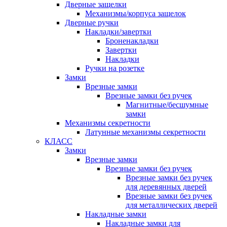
Дверные защелки
Механизмы/корпуса защелок
Дверные ручки
Накладки/завертки
Броненакладки
Завертки
Накладки
Ручки на розетке
Замки
Врезные замки
Врезные замки без ручек
Магнитные/бесшумные
замки
Механизмы секретности
Латунные механизмы секретности
КЛАСС
Замки
Врезные замки
Врезные замки без ручек
Врезные замки без ручек
для деревянных дверей
Врезные замки без ручек
для металлических дверей
Накладные замки
Накладные замки для