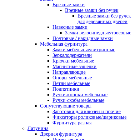
Врезные замки
Врезные замки без ручек
Врезные замки без ручек
для деревянных дверей
Навесные замки
Замки велосипедные/тросовые
Почтовые / накидные замки
Мебельная фурнитура
Замки мебельные/витринные
Зеркалодержатели
Крючки мебельные
Магнитные защелки
Направляющие
Опоры мебельные
Петли мебельные
Подпятники
Ручки-кнопки мебельные
Ручки-скобы мебельные
Сопутствующие товары
Заготовки для ключей и прочие
Фиксаторы роликовые/шариковые
Фурнитура разная
Латунина
Дверная фурнитура
Петли дверные