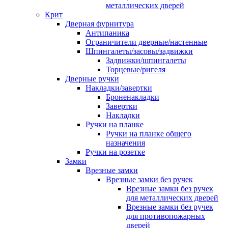
металлических дверей
Крит
Дверная фурнитура
Антипаника
Ограничители дверные/настенные
Шпингалеты/засовы/задвижки
Задвижки/шпингалеты
Торцевые/ригеля
Дверные ручки
Накладки/завертки
Броненакладки
Завертки
Накладки
Ручки на планке
Ручки на планке общего
назначения
Ручки на розетке
Замки
Врезные замки
Врезные замки без ручек
Врезные замки без ручек
для металлических дверей
Врезные замки без ручек
для противопожарных
дверей