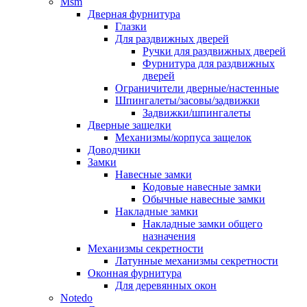
Msm
Дверная фурнитура
Глазки
Для раздвижных дверей
Ручки для раздвижных дверей
Фурнитура для раздвижных
дверей
Ограничители дверные/настенные
Шпингалеты/засовы/задвижки
Задвижки/шпингалеты
Дверные защелки
Механизмы/корпуса защелок
Доводчики
Замки
Навесные замки
Кодовые навесные замки
Обычные навесные замки
Накладные замки
Накладные замки общего
назначения
Механизмы секретности
Латунные механизмы секретности
Оконная фурнитура
Для деревянных окон
Notedo