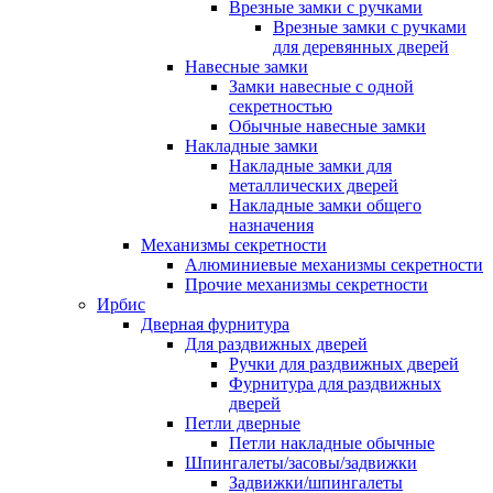
Врезные замки с ручками
Врезные замки с ручками
для деревянных дверей
Навесные замки
Замки навесные с одной
секретностью
Обычные навесные замки
Накладные замки
Накладные замки для
металлических дверей
Накладные замки общего
назначения
Механизмы секретности
Алюминиевые механизмы секретности
Прочие механизмы секретности
Ирбис
Дверная фурнитура
Для раздвижных дверей
Ручки для раздвижных дверей
Фурнитура для раздвижных
дверей
Петли дверные
Петли накладные обычные
Шпингалеты/засовы/задвижки
Задвижки/шпингалеты