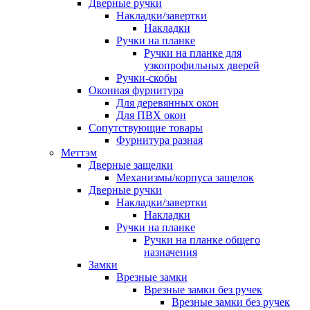
Дверные ручки
Накладки/завертки
Накладки
Ручки на планке
Ручки на планке для
узкопрофильных дверей
Ручки-скобы
Оконная фурнитура
Для деревянных окон
Для ПВХ окон
Сопутствующие товары
Фурнитура разная
Меттэм
Дверные защелки
Механизмы/корпуса защелок
Дверные ручки
Накладки/завертки
Накладки
Ручки на планке
Ручки на планке общего
назначения
Замки
Врезные замки
Врезные замки без ручек
Врезные замки без ручек