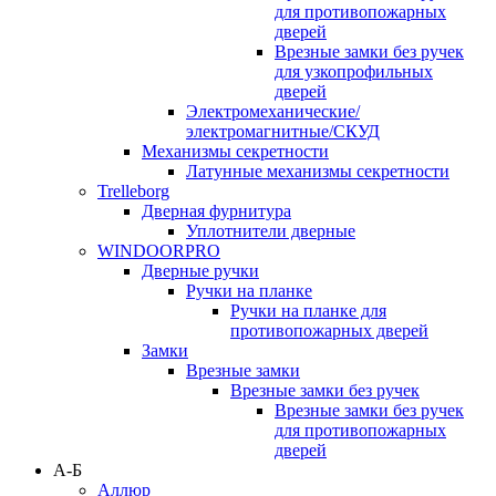
для противопожарных
дверей
Врезные замки без ручек
для узкопрофильных
дверей
Электромеханические/
электромагнитные/СКУД
Механизмы секретности
Латунные механизмы секретности
Trelleborg
Дверная фурнитура
Уплотнители дверные
WINDOORPRO
Дверные ручки
Ручки на планке
Ручки на планке для
противопожарных дверей
Замки
Врезные замки
Врезные замки без ручек
Врезные замки без ручек
для противопожарных
дверей
А-Б
Аллюр