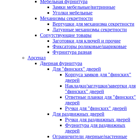
Мебельная фурнитура
Замки мебельные/витринные
Уголки мебельные
Механизмы секретности
Вертушки для механизма секретности
Латунные механизмы секретности
Сопутствующие товары
Заготовки для ключей и прочие
Фиксаторы роликовые/шариковые
Фурнитура разная
Арсенал
Дверная фурнитура
Для "финских" дверей
Корпуса замков для "финских"
дверей
Накладки/заглушки/завертки для
"финских" дверей
Ответные планки для "финских"
дверей
Ручки для "финских" дверей
Для раздвижных дверей
Ручки для раздвижных дверей
Фурнитура для раздвижных
дверей
Ограничители дверные/настенные