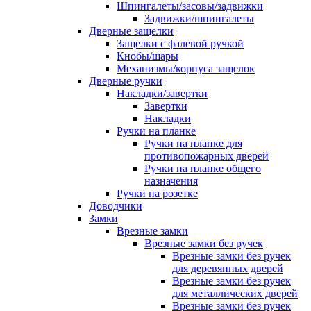
Шпингалеты/засовы/задвижки
Задвижки/шпингалеты
Дверные защелки
Защелки с фалевой ручкой
Кнобы/шары
Механизмы/корпуса защелок
Дверные ручки
Накладки/завертки
Завертки
Накладки
Ручки на планке
Ручки на планке для
противопожарных дверей
Ручки на планке общего
назначения
Ручки на розетке
Доводчики
Замки
Врезные замки
Врезные замки без ручек
Врезные замки без ручек
для деревянных дверей
Врезные замки без ручек
для металлических дверей
Врезные замки без ручек