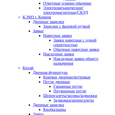
Ответные планки обычные
Электромеханические/
электромагнитные/СКУД
КЭМЗ г. Ковров
Дверные защелки
Защелки с фалевой ручкой
Замки
Навесные замки
Замки навесные с одной
секретностью
Обычные навесные замки
Накладные замки
Накладные замки общего
назначения
Китай
Дверная фурнитура
Крючки дверные/ветровые
Петли дверные
Гаражные петли
Пружинные петли
Шпингалеты/засовы/задвижки
Задвижки/шпингалеты
Дверные защелки
Кнобы/шары
Замки