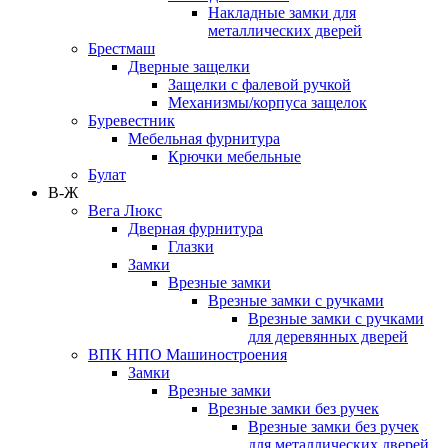
Накладные замки для
металлических дверей
Брестмаш
Дверные защелки
Защелки с фалевой ручкой
Механизмы/корпуса защелок
Буревестник
Мебельная фурнитура
Крючки мебельные
Булат
В-Ж
Вега Люкс
Дверная фурнитура
Глазки
Замки
Врезные замки
Врезные замки с ручками
Врезные замки с ручками
для деревянных дверей
ВПК НПО Машиностроения
Замки
Врезные замки
Врезные замки без ручек
Врезные замки без ручек
для металлических дверей