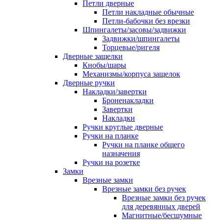
Петли дверные
Петли накладные обычные
Петли-бабочки без врезки
Шпингалеты/засовы/задвижки
Задвижки/шпингалеты
Торцевые/ригеля
Дверные защелки
Кнобы/шары
Механизмы/корпуса защелок
Дверные ручки
Накладки/завертки
Броненакладки
Завертки
Накладки
Ручки круглые дверные
Ручки на планке
Ручки на планке общего
назначения
Ручки на розетке
Замки
Врезные замки
Врезные замки без ручек
Врезные замки без ручек
для деревянных дверей
Магнитные/бесшумные