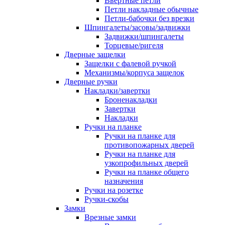
Ввертные петли
Петли накладные обычные
Петли-бабочки без врезки
Шпингалеты/засовы/задвижки
Задвижки/шпингалеты
Торцевые/ригеля
Дверные защелки
Защелки с фалевой ручкой
Механизмы/корпуса защелок
Дверные ручки
Накладки/завертки
Броненакладки
Завертки
Накладки
Ручки на планке
Ручки на планке для
противопожарных дверей
Ручки на планке для
узкопрофильных дверей
Ручки на планке общего
назначения
Ручки на розетке
Ручки-скобы
Замки
Врезные замки