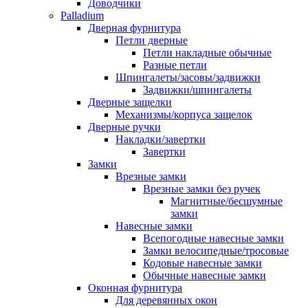
Доводчики
Palladium
Дверная фурнитура
Петли дверные
Петли накладные обычные
Разные петли
Шпингалеты/засовы/задвижки
Задвижки/шпингалеты
Дверные защелки
Механизмы/корпуса защелок
Дверные ручки
Накладки/завертки
Завертки
Замки
Врезные замки
Врезные замки без ручек
Магнитные/бесшумные
замки
Навесные замки
Всепогодные навесные замки
Замки велосипедные/тросовые
Кодовые навесные замки
Обычные навесные замки
Оконная фурнитура
Для деревянных окон