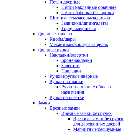
Петли дверные
Петли накладные обычные
Петли-бабочки без врезки
Шпингалеты/засовы/задвижки
Задвижки/шпингалеты
Торцевые/ригеля
Дверные защелки
Кнобы/шары
Механизмы/корпуса защелок
Дверные ручки
Накладки/завертки
Броненакладки
Завертки
Накладки
Ручки круглые дверные
Ручки на планке
Ручки на планке общего
назначения
Ручки на розетке
Замки
Врезные замки
Врезные замки без ручек
Врезные замки без ручек
для деревянных дверей
Магнитные/бесшумные