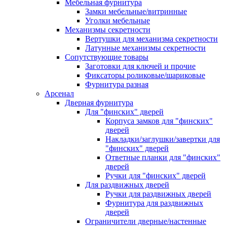
Мебельная фурнитура
Замки мебельные/витринные
Уголки мебельные
Механизмы секретности
Вертушки для механизма секретности
Латунные механизмы секретности
Сопутствующие товары
Заготовки для ключей и прочие
Фиксаторы роликовые/шариковые
Фурнитура разная
Арсенал
Дверная фурнитура
Для "финских" дверей
Корпуса замков для "финских"
дверей
Накладки/заглушки/завертки для
"финских" дверей
Ответные планки для "финских"
дверей
Ручки для "финских" дверей
Для раздвижных дверей
Ручки для раздвижных дверей
Фурнитура для раздвижных
дверей
Ограничители дверные/настенные