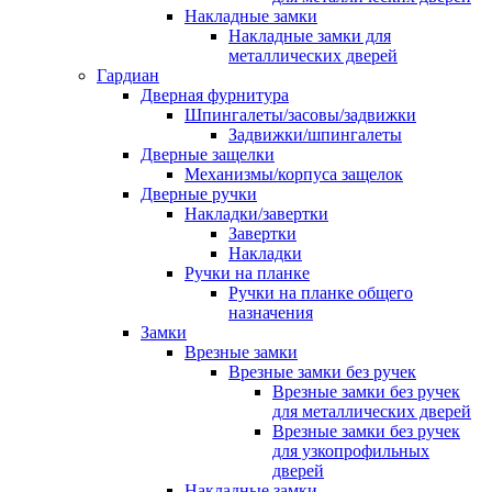
Накладные замки
Накладные замки для
металлических дверей
Гардиан
Дверная фурнитура
Шпингалеты/засовы/задвижки
Задвижки/шпингалеты
Дверные защелки
Механизмы/корпуса защелок
Дверные ручки
Накладки/завертки
Завертки
Накладки
Ручки на планке
Ручки на планке общего
назначения
Замки
Врезные замки
Врезные замки без ручек
Врезные замки без ручек
для металлических дверей
Врезные замки без ручек
для узкопрофильных
дверей
Накладные замки