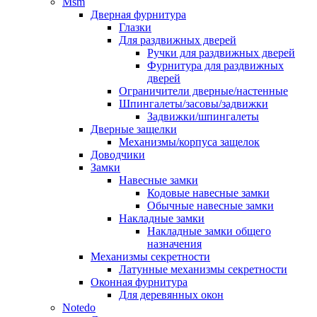
Msm
Дверная фурнитура
Глазки
Для раздвижных дверей
Ручки для раздвижных дверей
Фурнитура для раздвижных
дверей
Ограничители дверные/настенные
Шпингалеты/засовы/задвижки
Задвижки/шпингалеты
Дверные защелки
Механизмы/корпуса защелок
Доводчики
Замки
Навесные замки
Кодовые навесные замки
Обычные навесные замки
Накладные замки
Накладные замки общего
назначения
Механизмы секретности
Латунные механизмы секретности
Оконная фурнитура
Для деревянных окон
Notedo