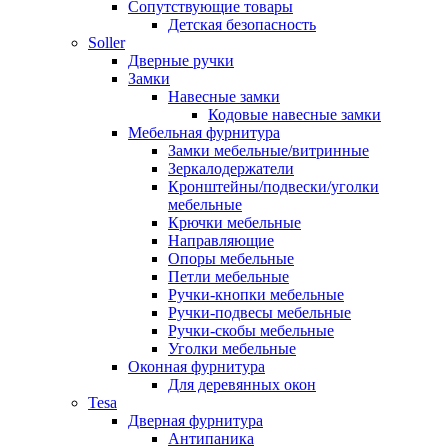
Сопутствующие товары
Детская безопасность
Soller
Дверные ручки
Замки
Навесные замки
Кодовые навесные замки
Мебельная фурнитура
Замки мебельные/витринные
Зеркалодержатели
Кронштейны/подвески/уголки
мебельные
Крючки мебельные
Направляющие
Опоры мебельные
Петли мебельные
Ручки-кнопки мебельные
Ручки-подвесы мебельные
Ручки-скобы мебельные
Уголки мебельные
Оконная фурнитура
Для деревянных окон
Tesa
Дверная фурнитура
Антипаника