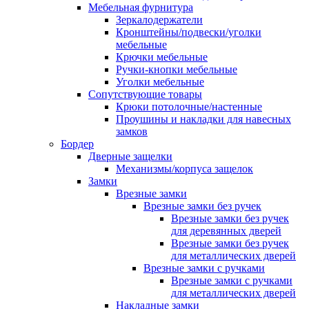
Мебельная фурнитура
Зеркалодержатели
Кронштейны/подвески/уголки
мебельные
Крючки мебельные
Ручки-кнопки мебельные
Уголки мебельные
Сопутствующие товары
Крюки потолочные/настенные
Проушины и накладки для навесных
замков
Бордер
Дверные защелки
Механизмы/корпуса защелок
Замки
Врезные замки
Врезные замки без ручек
Врезные замки без ручек
для деревянных дверей
Врезные замки без ручек
для металлических дверей
Врезные замки с ручками
Врезные замки с ручками
для металлических дверей
Накладные замки