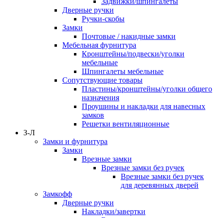
Задвижки/шпингалеты
Дверные ручки
Ручки-скобы
Замки
Почтовые / накидные замки
Мебельная фурнитура
Кронштейны/подвески/уголки
мебельные
Шпингалеты мебельные
Сопутствующие товары
Пластины/кронштейны/уголки общего
назначения
Проушины и накладки для навесных
замков
Решетки вентиляционные
З-Л
Замки и фурнитура
Замки
Врезные замки
Врезные замки без ручек
Врезные замки без ручек
для деревянных дверей
Замкофф
Дверные ручки
Накладки/завертки