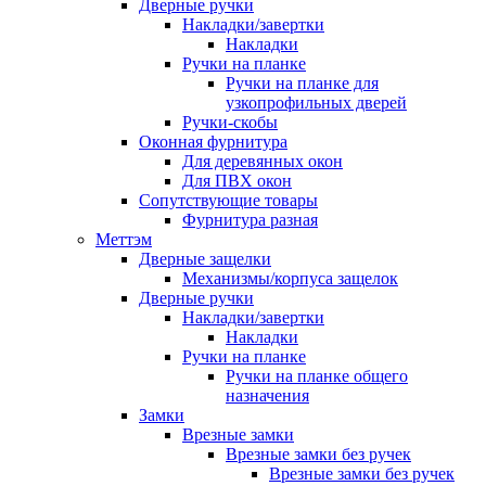
Дверные ручки
Накладки/завертки
Накладки
Ручки на планке
Ручки на планке для
узкопрофильных дверей
Ручки-скобы
Оконная фурнитура
Для деревянных окон
Для ПВХ окон
Сопутствующие товары
Фурнитура разная
Меттэм
Дверные защелки
Механизмы/корпуса защелок
Дверные ручки
Накладки/завертки
Накладки
Ручки на планке
Ручки на планке общего
назначения
Замки
Врезные замки
Врезные замки без ручек
Врезные замки без ручек