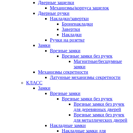
Дверные защелки
Механизмы/корпуса защелок
Дверные ручки
Накладки/завертки
Броненакладки
Завертки
Накладки
Ручки на розетке
Замки
Врезные замки
Врезные замки без ручек
Магнитные/бесшумные
замки
Механизмы секретности
Латунные механизмы секретности
КЛАСС
Замки
Врезные замки
Врезные замки без ручек
Врезные замки без ручек
для деревянных дверей
Врезные замки без ручек
для металлических дверей
Накладные замки
Накладные замки для