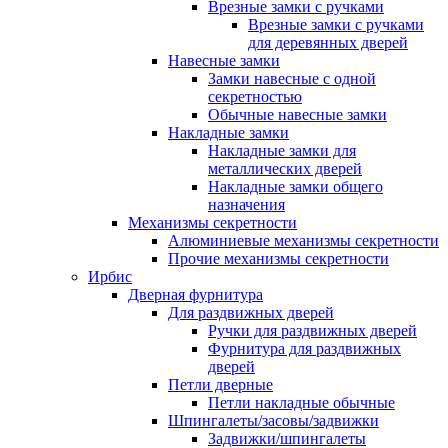
Врезные замки с ручками
Врезные замки с ручками
для деревянных дверей
Навесные замки
Замки навесные с одной
секретностью
Обычные навесные замки
Накладные замки
Накладные замки для
металлических дверей
Накладные замки общего
назначения
Механизмы секретности
Алюминиевые механизмы секретности
Прочие механизмы секретности
Ирбис
Дверная фурнитура
Для раздвижных дверей
Ручки для раздвижных дверей
Фурнитура для раздвижных
дверей
Петли дверные
Петли накладные обычные
Шпингалеты/засовы/задвижки
Задвижки/шпингалеты