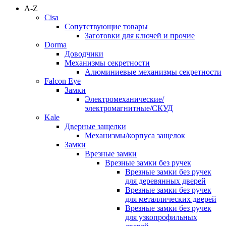
A-Z
Cisa
Сопутствующие товары
Заготовки для ключей и прочие
Dorma
Доводчики
Механизмы секретности
Алюминиевые механизмы секретности
Falcon Eye
Замки
Электромеханические/
электромагнитные/СКУД
Kale
Дверные защелки
Механизмы/корпуса защелок
Замки
Врезные замки
Врезные замки без ручек
Врезные замки без ручек
для деревянных дверей
Врезные замки без ручек
для металлических дверей
Врезные замки без ручек
для узкопрофильных