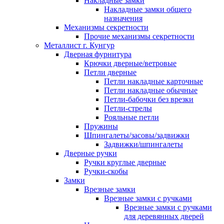
Накладные замки
Накладные замки общего
назначения
Механизмы секретности
Прочие механизмы секретности
Металлист г. Кунгур
Дверная фурнитура
Крючки дверные/ветровые
Петли дверные
Петли накладные карточные
Петли накладные обычные
Петли-бабочки без врезки
Петли-стрелы
Рояльные петли
Пружины
Шпингалеты/засовы/задвижки
Задвижки/шпингалеты
Дверные ручки
Ручки круглые дверные
Ручки-скобы
Замки
Врезные замки
Врезные замки с ручками
Врезные замки с ручками
для деревянных дверей