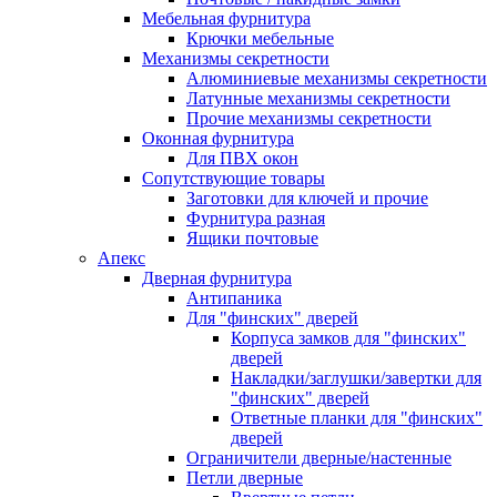
Мебельная фурнитура
Крючки мебельные
Механизмы секретности
Алюминиевые механизмы секретности
Латунные механизмы секретности
Прочие механизмы секретности
Оконная фурнитура
Для ПВХ окон
Сопутствующие товары
Заготовки для ключей и прочие
Фурнитура разная
Ящики почтовые
Апекс
Дверная фурнитура
Антипаника
Для "финских" дверей
Корпуса замков для "финских"
дверей
Накладки/заглушки/завертки для
"финских" дверей
Ответные планки для "финских"
дверей
Ограничители дверные/настенные
Петли дверные