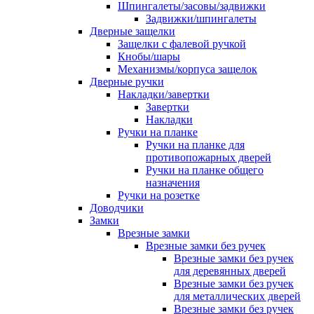
Шпингалеты/засовы/задвижки
Задвижки/шпингалеты
Дверные защелки
Защелки с фалевой ручкой
Кнобы/шары
Механизмы/корпуса защелок
Дверные ручки
Накладки/завертки
Завертки
Накладки
Ручки на планке
Ручки на планке для
противопожарных дверей
Ручки на планке общего
назначения
Ручки на розетке
Доводчики
Замки
Врезные замки
Врезные замки без ручек
Врезные замки без ручек
для деревянных дверей
Врезные замки без ручек
для металлических дверей
Врезные замки без ручек