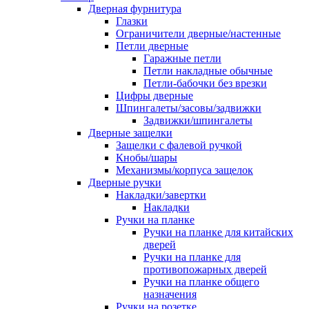
Дверная фурнитура
Глазки
Ограничители дверные/настенные
Петли дверные
Гаражные петли
Петли накладные обычные
Петли-бабочки без врезки
Цифры дверные
Шпингалеты/засовы/задвижки
Задвижки/шпингалеты
Дверные защелки
Защелки с фалевой ручкой
Кнобы/шары
Механизмы/корпуса защелок
Дверные ручки
Накладки/завертки
Накладки
Ручки на планке
Ручки на планке для китайских
дверей
Ручки на планке для
противопожарных дверей
Ручки на планке общего
назначения
Ручки на розетке