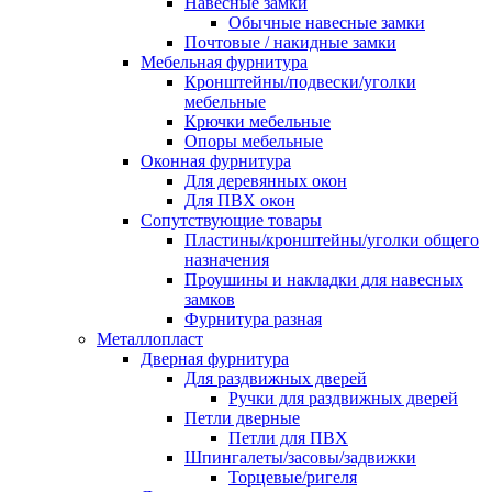
Навесные замки
Обычные навесные замки
Почтовые / накидные замки
Мебельная фурнитура
Кронштейны/подвески/уголки
мебельные
Крючки мебельные
Опоры мебельные
Оконная фурнитура
Для деревянных окон
Для ПВХ окон
Сопутствующие товары
Пластины/кронштейны/уголки общего
назначения
Проушины и накладки для навесных
замков
Фурнитура разная
Металлопласт
Дверная фурнитура
Для раздвижных дверей
Ручки для раздвижных дверей
Петли дверные
Петли для ПВХ
Шпингалеты/засовы/задвижки
Торцевые/ригеля