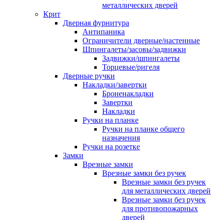
металлических дверей
Крит
Дверная фурнитура
Антипаника
Ограничители дверные/настенные
Шпингалеты/засовы/задвижки
Задвижки/шпингалеты
Торцевые/ригеля
Дверные ручки
Накладки/завертки
Броненакладки
Завертки
Накладки
Ручки на планке
Ручки на планке общего
назначения
Ручки на розетке
Замки
Врезные замки
Врезные замки без ручек
Врезные замки без ручек
для металлических дверей
Врезные замки без ручек
для противопожарных
дверей