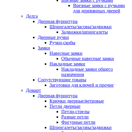
Врезные замки с ручками
Врезные замки с ручками
для деревянных дверей
Делга
Дверная фурнитура
Шпингалеты/засовы/задвижки
Задвижки/шпингалеты
Дверные ручки
Ручки-скобы
Замки
Навесные замки
Обычные навесные замки
Накладные замки
Накладные замки общего
назначения
Сопутствующие товары
Заготовки для ключей и прочие
Домарт
Дверная фурнитура
Крючки дверные/ветровые
Петли дверные
Петли-стрелы
Разные петли
Фигурные петли
Шпингалеты/засовы/задвижки