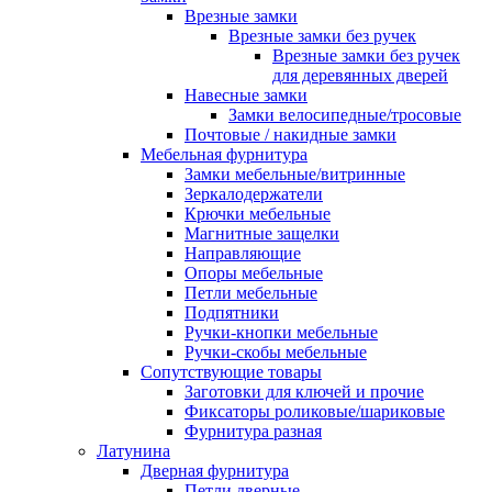
Врезные замки
Врезные замки без ручек
Врезные замки без ручек
для деревянных дверей
Навесные замки
Замки велосипедные/тросовые
Почтовые / накидные замки
Мебельная фурнитура
Замки мебельные/витринные
Зеркалодержатели
Крючки мебельные
Магнитные защелки
Направляющие
Опоры мебельные
Петли мебельные
Подпятники
Ручки-кнопки мебельные
Ручки-скобы мебельные
Сопутствующие товары
Заготовки для ключей и прочие
Фиксаторы роликовые/шариковые
Фурнитура разная
Латунина
Дверная фурнитура
Петли дверные