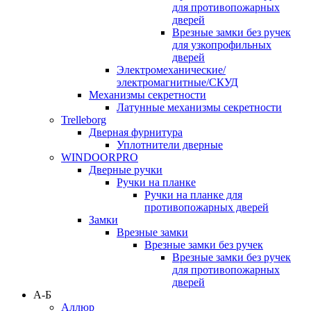
для противопожарных
дверей
Врезные замки без ручек
для узкопрофильных
дверей
Электромеханические/
электромагнитные/СКУД
Механизмы секретности
Латунные механизмы секретности
Trelleborg
Дверная фурнитура
Уплотнители дверные
WINDOORPRO
Дверные ручки
Ручки на планке
Ручки на планке для
противопожарных дверей
Замки
Врезные замки
Врезные замки без ручек
Врезные замки без ручек
для противопожарных
дверей
А-Б
Аллюр