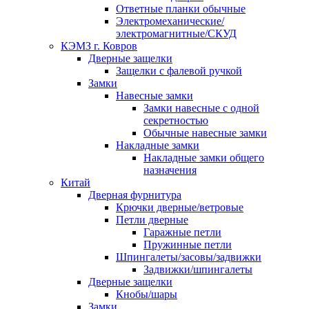
Ответные планки обычные
Электромеханические/
электромагнитные/СКУД
КЭМЗ г. Ковров
Дверные защелки
Защелки с фалевой ручкой
Замки
Навесные замки
Замки навесные с одной
секретностью
Обычные навесные замки
Накладные замки
Накладные замки общего
назначения
Китай
Дверная фурнитура
Крючки дверные/ветровые
Петли дверные
Гаражные петли
Пружинные петли
Шпингалеты/засовы/задвижки
Задвижки/шпингалеты
Дверные защелки
Кнобы/шары
Замки