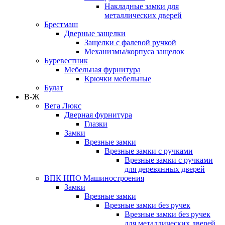
Накладные замки для
металлических дверей
Брестмаш
Дверные защелки
Защелки с фалевой ручкой
Механизмы/корпуса защелок
Буревестник
Мебельная фурнитура
Крючки мебельные
Булат
В-Ж
Вега Люкс
Дверная фурнитура
Глазки
Замки
Врезные замки
Врезные замки с ручками
Врезные замки с ручками
для деревянных дверей
ВПК НПО Машиностроения
Замки
Врезные замки
Врезные замки без ручек
Врезные замки без ручек
для металлических дверей