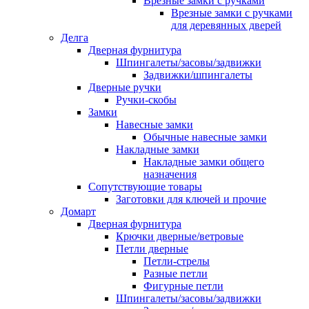
Врезные замки с ручками
Врезные замки с ручками
для деревянных дверей
Делга
Дверная фурнитура
Шпингалеты/засовы/задвижки
Задвижки/шпингалеты
Дверные ручки
Ручки-скобы
Замки
Навесные замки
Обычные навесные замки
Накладные замки
Накладные замки общего
назначения
Сопутствующие товары
Заготовки для ключей и прочие
Домарт
Дверная фурнитура
Крючки дверные/ветровые
Петли дверные
Петли-стрелы
Разные петли
Фигурные петли
Шпингалеты/засовы/задвижки