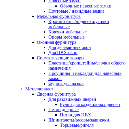
Навесные замки
Обычные навесные замки
Почтовые / накидные замки
Мебельная фурнитура
Кронштейны/подвески/уголки
мебельные
Крючки мебельные
Опоры мебельные
Оконная фурнитура
Для деревянных окон
Для ПВХ окон
Сопутствующие товары
Пластины/кронштейны/уголки общего
назначения
Проушины и накладки для навесных
замков
Фурнитура разная
Металлопласт
Дверная фурнитура
Для раздвижных дверей
Ручки для раздвижных дверей
Петли дверные
Петли для ПВХ
Шпингалеты/засовы/задвижки
Торцевые/ригеля