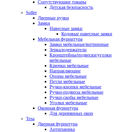
Сопутствующие товары
Детская безопасность
Soller
Дверные ручки
Замки
Навесные замки
Кодовые навесные замки
Мебельная фурнитура
Замки мебельные/витринные
Зеркалодержатели
Кронштейны/подвески/уголки
мебельные
Крючки мебельные
Направляющие
Опоры мебельные
Петли мебельные
Ручки-кнопки мебельные
Ручки-подвесы мебельные
Ручки-скобы мебельные
Уголки мебельные
Оконная фурнитура
Для деревянных окон
Tesa
Дверная фурнитура
Антипаника