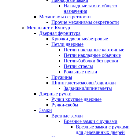
Накладные замки
Накладные замки общего
назначения
Механизмы секретности
Прочие механизмы секретности
Металлист г. Кунгур
Дверная фурнитура
Крючки дверные/ветровые
Петли дверные
Петли накладные карточные
Петли накладные обычные
Петли-бабочки без врезки
Петли-стрелы
Рояльные петли
Пружины
Шпингалеты/засовы/задвижки
Задвижки/шпингалеты
Дверные ручки
Ручки круглые дверные
Ручки-скобы
Замки
Врезные замки
Врезные замки с ручками
Врезные замки с ручками
для деревянных дверей