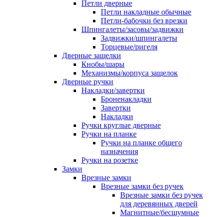
Петли дверные
Петли накладные обычные
Петли-бабочки без врезки
Шпингалеты/засовы/задвижки
Задвижки/шпингалеты
Торцевые/ригеля
Дверные защелки
Кнобы/шары
Механизмы/корпуса защелок
Дверные ручки
Накладки/завертки
Броненакладки
Завертки
Накладки
Ручки круглые дверные
Ручки на планке
Ручки на планке общего
назначения
Ручки на розетке
Замки
Врезные замки
Врезные замки без ручек
Врезные замки без ручек
для деревянных дверей
Магнитные/бесшумные