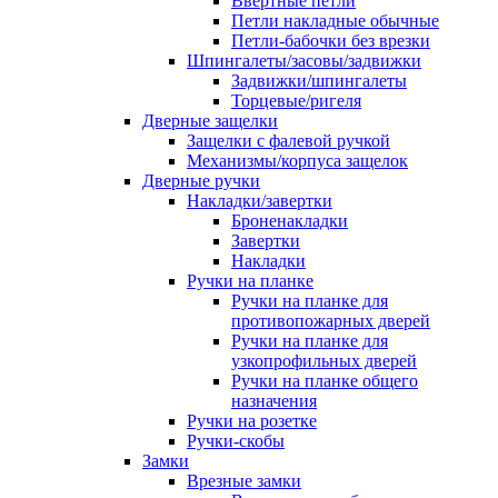
Ввертные петли
Петли накладные обычные
Петли-бабочки без врезки
Шпингалеты/засовы/задвижки
Задвижки/шпингалеты
Торцевые/ригеля
Дверные защелки
Защелки с фалевой ручкой
Механизмы/корпуса защелок
Дверные ручки
Накладки/завертки
Броненакладки
Завертки
Накладки
Ручки на планке
Ручки на планке для
противопожарных дверей
Ручки на планке для
узкопрофильных дверей
Ручки на планке общего
назначения
Ручки на розетке
Ручки-скобы
Замки
Врезные замки