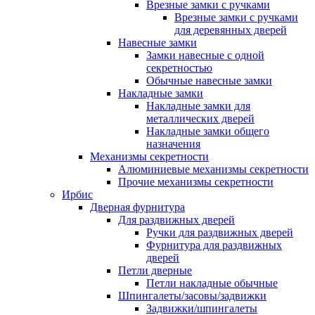
Врезные замки с ручками
Врезные замки с ручками
для деревянных дверей
Навесные замки
Замки навесные с одной
секретностью
Обычные навесные замки
Накладные замки
Накладные замки для
металлических дверей
Накладные замки общего
назначения
Механизмы секретности
Алюминиевые механизмы секретности
Прочие механизмы секретности
Ирбис
Дверная фурнитура
Для раздвижных дверей
Ручки для раздвижных дверей
Фурнитура для раздвижных
дверей
Петли дверные
Петли накладные обычные
Шпингалеты/засовы/задвижки
Задвижки/шпингалеты