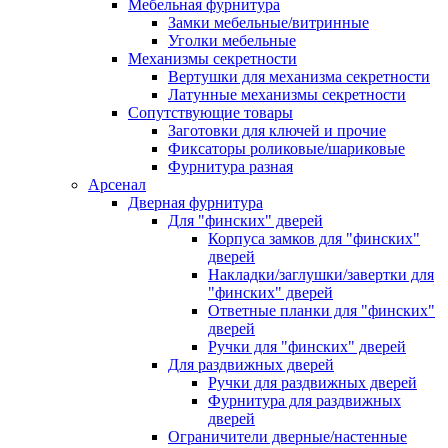
Мебельная фурнитура
Замки мебельные/витринные
Уголки мебельные
Механизмы секретности
Вертушки для механизма секретности
Латунные механизмы секретности
Сопутствующие товары
Заготовки для ключей и прочие
Фиксаторы роликовые/шариковые
Фурнитура разная
Арсенал
Дверная фурнитура
Для "финских" дверей
Корпуса замков для "финских"
дверей
Накладки/заглушки/завертки для
"финских" дверей
Ответные планки для "финских"
дверей
Ручки для "финских" дверей
Для раздвижных дверей
Ручки для раздвижных дверей
Фурнитура для раздвижных
дверей
Ограничители дверные/настенные