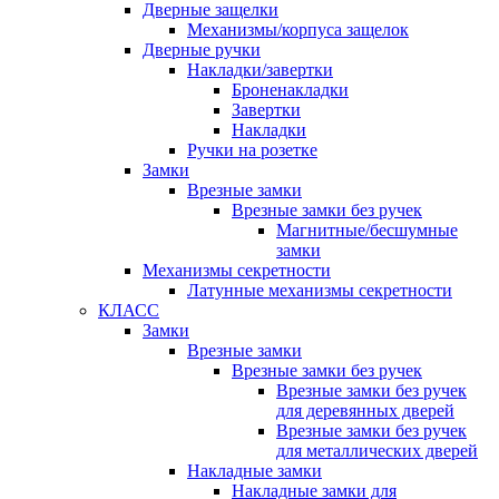
Дверные защелки
Механизмы/корпуса защелок
Дверные ручки
Накладки/завертки
Броненакладки
Завертки
Накладки
Ручки на розетке
Замки
Врезные замки
Врезные замки без ручек
Магнитные/бесшумные
замки
Механизмы секретности
Латунные механизмы секретности
КЛАСС
Замки
Врезные замки
Врезные замки без ручек
Врезные замки без ручек
для деревянных дверей
Врезные замки без ручек
для металлических дверей
Накладные замки
Накладные замки для