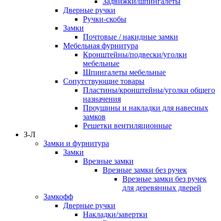
Задвижки/шпингалеты
Дверные ручки
Ручки-скобы
Замки
Почтовые / накидные замки
Мебельная фурнитура
Кронштейны/подвески/уголки
мебельные
Шпингалеты мебельные
Сопутствующие товары
Пластины/кронштейны/уголки общего
назначения
Проушины и накладки для навесных
замков
Решетки вентиляционные
З-Л
Замки и фурнитура
Замки
Врезные замки
Врезные замки без ручек
Врезные замки без ручек
для деревянных дверей
Замкофф
Дверные ручки
Накладки/завертки