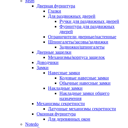
Msm
Дверная фурнитура
Глазки
Для раздвижных дверей
Ручки для раздвижных дверей
Фурнитура для раздвижных
дверей
Ограничители дверные/настенные
Шпингалеты/засовы/задвижки
Задвижки/шпингалеты
Дверные защелки
Механизмы/корпуса защелок
Доводчики
Замки
Навесные замки
Кодовые навесные замки
Обычные навесные замки
Накладные замки
Накладные замки общего
назначения
Механизмы секретности
Латунные механизмы секретности
Оконная фурнитура
Для деревянных окон
Notedo