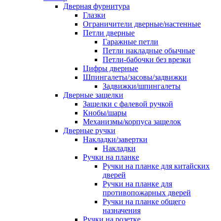
Дверная фурнитура
Глазки
Ограничители дверные/настенные
Петли дверные
Гаражные петли
Петли накладные обычные
Петли-бабочки без врезки
Цифры дверные
Шпингалеты/засовы/задвижки
Задвижки/шпингалеты
Дверные защелки
Защелки с фалевой ручкой
Кнобы/шары
Механизмы/корпуса защелок
Дверные ручки
Накладки/завертки
Накладки
Ручки на планке
Ручки на планке для китайских
дверей
Ручки на планке для
противопожарных дверей
Ручки на планке общего
назначения
Ручки на розетке