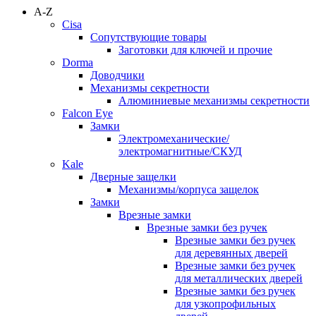
A-Z
Cisa
Сопутствующие товары
Заготовки для ключей и прочие
Dorma
Доводчики
Механизмы секретности
Алюминиевые механизмы секретности
Falcon Eye
Замки
Электромеханические/
электромагнитные/СКУД
Kale
Дверные защелки
Механизмы/корпуса защелок
Замки
Врезные замки
Врезные замки без ручек
Врезные замки без ручек
для деревянных дверей
Врезные замки без ручек
для металлических дверей
Врезные замки без ручек
для узкопрофильных