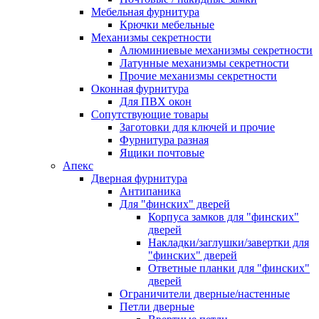
Мебельная фурнитура
Крючки мебельные
Механизмы секретности
Алюминиевые механизмы секретности
Латунные механизмы секретности
Прочие механизмы секретности
Оконная фурнитура
Для ПВХ окон
Сопутствующие товары
Заготовки для ключей и прочие
Фурнитура разная
Ящики почтовые
Апекс
Дверная фурнитура
Антипаника
Для "финских" дверей
Корпуса замков для "финских"
дверей
Накладки/заглушки/завертки для
"финских" дверей
Ответные планки для "финских"
дверей
Ограничители дверные/настенные
Петли дверные