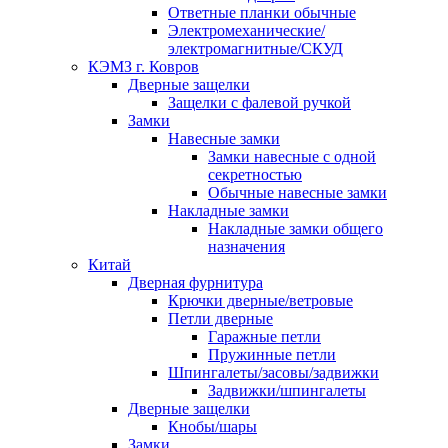
Ответные планки обычные
Электромеханические/
электромагнитные/СКУД
КЭМЗ г. Ковров
Дверные защелки
Защелки с фалевой ручкой
Замки
Навесные замки
Замки навесные с одной
секретностью
Обычные навесные замки
Накладные замки
Накладные замки общего
назначения
Китай
Дверная фурнитура
Крючки дверные/ветровые
Петли дверные
Гаражные петли
Пружинные петли
Шпингалеты/засовы/задвижки
Задвижки/шпингалеты
Дверные защелки
Кнобы/шары
Замки