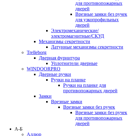
для противопожарных
дверей
Врезные замки без ручек
для узкопрофильных
дверей
Электромеханические/
электромагнитные/СКУД
Механизмы секретности
Латунные механизмы секретности
Trelleborg
Дверная фурнитура
Уплотнители дверные
WINDOORPRO
Дверные ручки
Ручки на планке
Ручки на планке для
противопожарных дверей
Замки
Врезные замки
Врезные замки без ручек
Врезные замки без ручек
для противопожарных
дверей
А-Б
Аллюр