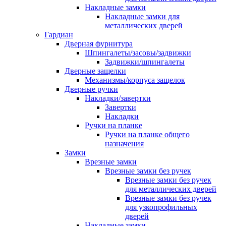
Накладные замки
Накладные замки для
металлических дверей
Гардиан
Дверная фурнитура
Шпингалеты/засовы/задвижки
Задвижки/шпингалеты
Дверные защелки
Механизмы/корпуса защелок
Дверные ручки
Накладки/завертки
Завертки
Накладки
Ручки на планке
Ручки на планке общего
назначения
Замки
Врезные замки
Врезные замки без ручек
Врезные замки без ручек
для металлических дверей
Врезные замки без ручек
для узкопрофильных
дверей
Накладные замки