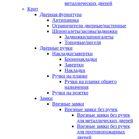
металлических дверей
Крит
Дверная фурнитура
Антипаника
Ограничители дверные/настенные
Шпингалеты/засовы/задвижки
Задвижки/шпингалеты
Торцевые/ригеля
Дверные ручки
Накладки/завертки
Броненакладки
Завертки
Накладки
Ручки на планке
Ручки на планке общего
назначения
Ручки на розетке
Замки
Врезные замки
Врезные замки без ручек
Врезные замки без ручек
для металлических дверей
Врезные замки без ручек
для противопожарных
дверей