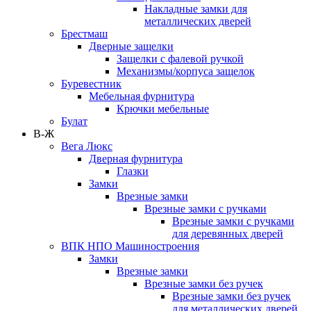
Накладные замки для
металлических дверей
Брестмаш
Дверные защелки
Защелки с фалевой ручкой
Механизмы/корпуса защелок
Буревестник
Мебельная фурнитура
Крючки мебельные
Булат
В-Ж
Вега Люкс
Дверная фурнитура
Глазки
Замки
Врезные замки
Врезные замки с ручками
Врезные замки с ручками
для деревянных дверей
ВПК НПО Машиностроения
Замки
Врезные замки
Врезные замки без ручек
Врезные замки без ручек
для металлических дверей