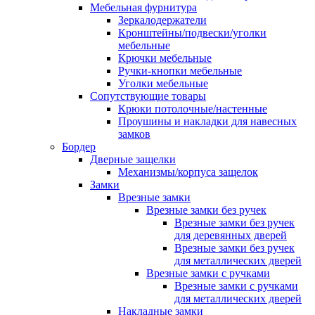
Мебельная фурнитура
Зеркалодержатели
Кронштейны/подвески/уголки
мебельные
Крючки мебельные
Ручки-кнопки мебельные
Уголки мебельные
Сопутствующие товары
Крюки потолочные/настенные
Проушины и накладки для навесных
замков
Бордер
Дверные защелки
Механизмы/корпуса защелок
Замки
Врезные замки
Врезные замки без ручек
Врезные замки без ручек
для деревянных дверей
Врезные замки без ручек
для металлических дверей
Врезные замки с ручками
Врезные замки с ручками
для металлических дверей
Накладные замки