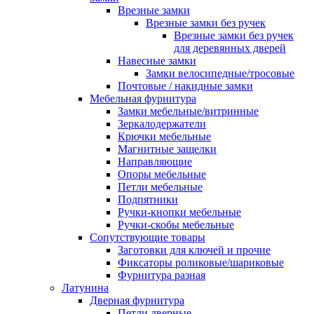
Врезные замки
Врезные замки без ручек
Врезные замки без ручек
для деревянных дверей
Навесные замки
Замки велосипедные/тросовые
Почтовые / накидные замки
Мебельная фурнитура
Замки мебельные/витринные
Зеркалодержатели
Крючки мебельные
Магнитные защелки
Направляющие
Опоры мебельные
Петли мебельные
Подпятники
Ручки-кнопки мебельные
Ручки-скобы мебельные
Сопутствующие товары
Заготовки для ключей и прочие
Фиксаторы роликовые/шариковые
Фурнитура разная
Латунина
Дверная фурнитура
Петли дверные