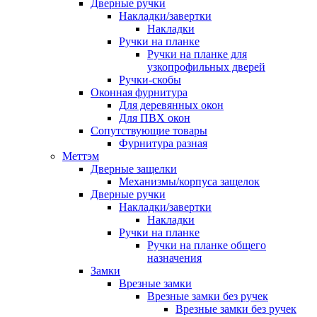
Дверные ручки
Накладки/завертки
Накладки
Ручки на планке
Ручки на планке для
узкопрофильных дверей
Ручки-скобы
Оконная фурнитура
Для деревянных окон
Для ПВХ окон
Сопутствующие товары
Фурнитура разная
Меттэм
Дверные защелки
Механизмы/корпуса защелок
Дверные ручки
Накладки/завертки
Накладки
Ручки на планке
Ручки на планке общего
назначения
Замки
Врезные замки
Врезные замки без ручек
Врезные замки без ручек