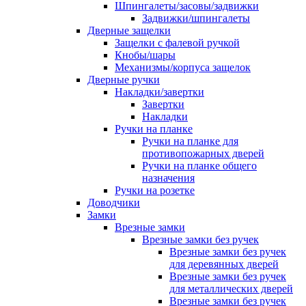
Шпингалеты/засовы/задвижки
Задвижки/шпингалеты
Дверные защелки
Защелки с фалевой ручкой
Кнобы/шары
Механизмы/корпуса защелок
Дверные ручки
Накладки/завертки
Завертки
Накладки
Ручки на планке
Ручки на планке для
противопожарных дверей
Ручки на планке общего
назначения
Ручки на розетке
Доводчики
Замки
Врезные замки
Врезные замки без ручек
Врезные замки без ручек
для деревянных дверей
Врезные замки без ручек
для металлических дверей
Врезные замки без ручек