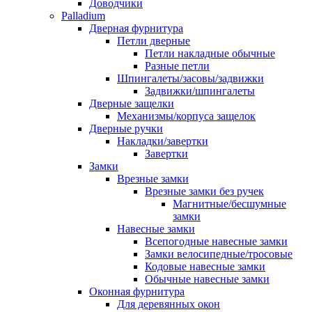
Доводчики
Palladium
Дверная фурнитура
Петли дверные
Петли накладные обычные
Разные петли
Шпингалеты/засовы/задвижки
Задвижки/шпингалеты
Дверные защелки
Механизмы/корпуса защелок
Дверные ручки
Накладки/завертки
Завертки
Замки
Врезные замки
Врезные замки без ручек
Магнитные/бесшумные
замки
Навесные замки
Всепогодные навесные замки
Замки велосипедные/тросовые
Кодовые навесные замки
Обычные навесные замки
Оконная фурнитура
Для деревянных окон