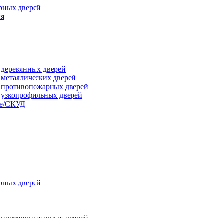
рных дверей
ия
я деревянных дверей
я металлических дверей
я противопожарных дверей
я узкопрофильных дверей
ые/СКУД
рных дверей
я противопожарных дверей