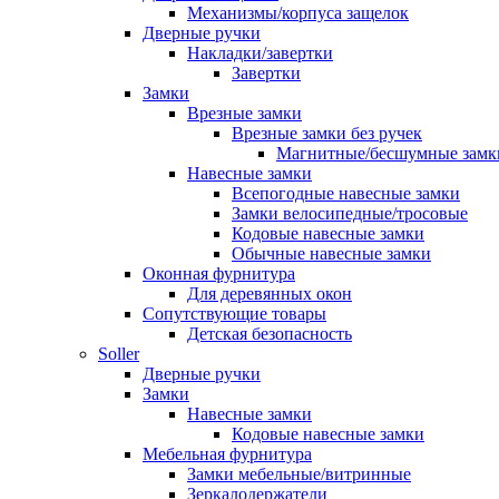
Механизмы/корпуса защелок
Дверные ручки
Накладки/завертки
Завертки
Замки
Врезные замки
Врезные замки без ручек
Магнитные/бесшумные замк
Навесные замки
Всепогодные навесные замки
Замки велосипедные/тросовые
Кодовые навесные замки
Обычные навесные замки
Оконная фурнитура
Для деревянных окон
Сопутствующие товары
Детская безопасность
Soller
Дверные ручки
Замки
Навесные замки
Кодовые навесные замки
Мебельная фурнитура
Замки мебельные/витринные
Зеркалодержатели