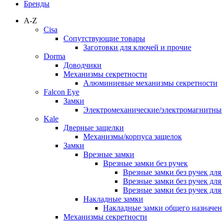
Бренды
A-Z
Cisa
Сопутствующие товары
Заготовки для ключей и прочие
Dorma
Доводчики
Механизмы секретности
Алюминиевые механизмы секретности
Falcon Eye
Замки
Электромеханические/электромагнитн
Kale
Дверные защелки
Механизмы/корпуса защелок
Замки
Врезные замки
Врезные замки без ручек
Врезные замки без ручек дл
Врезные замки без ручек дл
Врезные замки без ручек дл
Накладные замки
Накладные замки общего назначе
Механизмы секретности