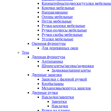
Кронштейны/подвески/уголки мебельн
Крючки мебельные
Направляющие
Опоры мебельные
Петли мебельные
Ручки-кнопки мебельные
Ручки-подвесы мебельные
Ручки-скобы мебельные
Уголки мебельные
Оконная фурнитура
Для деревянных окон
Tesa
Дверная фурнитура
Антипаника
Шпингалеты/засовы/задвижки
Задвижки/шпингалеты
Дверные защелки
Защелки с фалевой ручкой
Кнобы/шары
Механизмы/корпуса защелок
Дверные ручки
Накладки/завертки
Завертки
Накладки
Ручки на планке