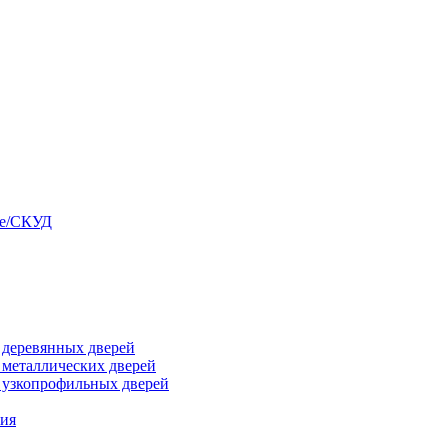
ые/СКУД
я деревянных дверей
я металлических дверей
я узкопрофильных дверей
ния