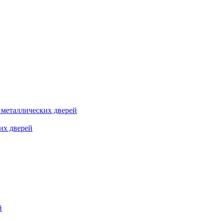
я металлических дверей
их дверей
й