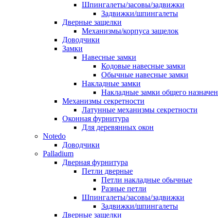
Шпингалеты/засовы/задвижки
Задвижки/шпингалеты
Дверные защелки
Механизмы/корпуса защелок
Доводчики
Замки
Навесные замки
Кодовые навесные замки
Обычные навесные замки
Накладные замки
Накладные замки общего назначе
Механизмы секретности
Латунные механизмы секретности
Оконная фурнитура
Для деревянных окон
Notedo
Доводчики
Palladium
Дверная фурнитура
Петли дверные
Петли накладные обычные
Разные петли
Шпингалеты/засовы/задвижки
Задвижки/шпингалеты
Дверные защелки