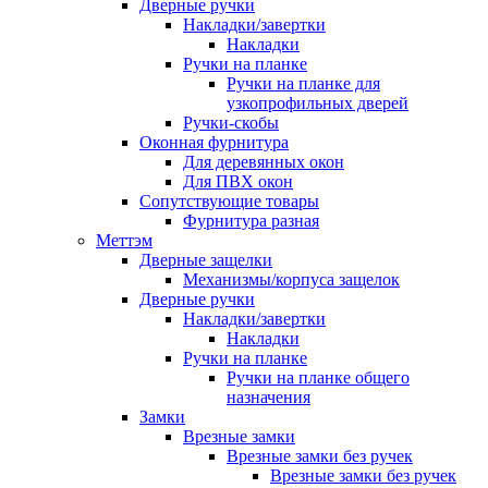
Дверные ручки
Накладки/завертки
Накладки
Ручки на планке
Ручки на планке для
узкопрофильных дверей
Ручки-скобы
Оконная фурнитура
Для деревянных окон
Для ПВХ окон
Сопутствующие товары
Фурнитура разная
Меттэм
Дверные защелки
Механизмы/корпуса защелок
Дверные ручки
Накладки/завертки
Накладки
Ручки на планке
Ручки на планке общего
назначения
Замки
Врезные замки
Врезные замки без ручек
Врезные замки без ручек