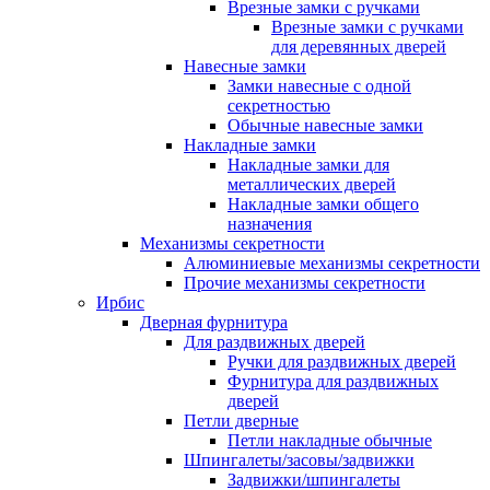
Врезные замки с ручками
Врезные замки с ручками
для деревянных дверей
Навесные замки
Замки навесные с одной
секретностью
Обычные навесные замки
Накладные замки
Накладные замки для
металлических дверей
Накладные замки общего
назначения
Механизмы секретности
Алюминиевые механизмы секретности
Прочие механизмы секретности
Ирбис
Дверная фурнитура
Для раздвижных дверей
Ручки для раздвижных дверей
Фурнитура для раздвижных
дверей
Петли дверные
Петли накладные обычные
Шпингалеты/засовы/задвижки
Задвижки/шпингалеты