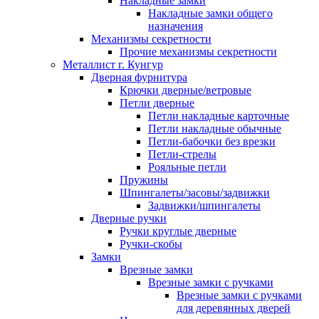
Накладные замки
Накладные замки общего
назначения
Механизмы секретности
Прочие механизмы секретности
Металлист г. Кунгур
Дверная фурнитура
Крючки дверные/ветровые
Петли дверные
Петли накладные карточные
Петли накладные обычные
Петли-бабочки без врезки
Петли-стрелы
Рояльные петли
Пружины
Шпингалеты/засовы/задвижки
Задвижки/шпингалеты
Дверные ручки
Ручки круглые дверные
Ручки-скобы
Замки
Врезные замки
Врезные замки с ручками
Врезные замки с ручками
для деревянных дверей