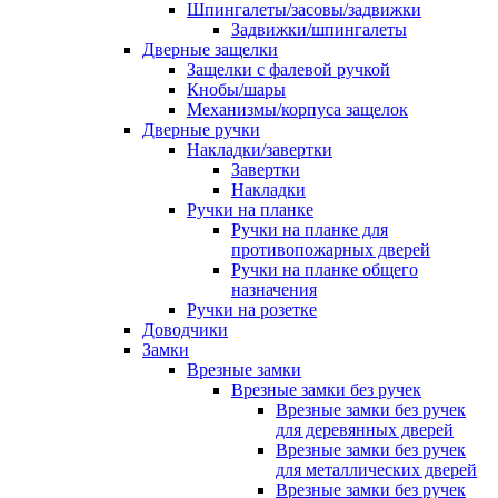
Шпингалеты/засовы/задвижки
Задвижки/шпингалеты
Дверные защелки
Защелки с фалевой ручкой
Кнобы/шары
Механизмы/корпуса защелок
Дверные ручки
Накладки/завертки
Завертки
Накладки
Ручки на планке
Ручки на планке для
противопожарных дверей
Ручки на планке общего
назначения
Ручки на розетке
Доводчики
Замки
Врезные замки
Врезные замки без ручек
Врезные замки без ручек
для деревянных дверей
Врезные замки без ручек
для металлических дверей
Врезные замки без ручек