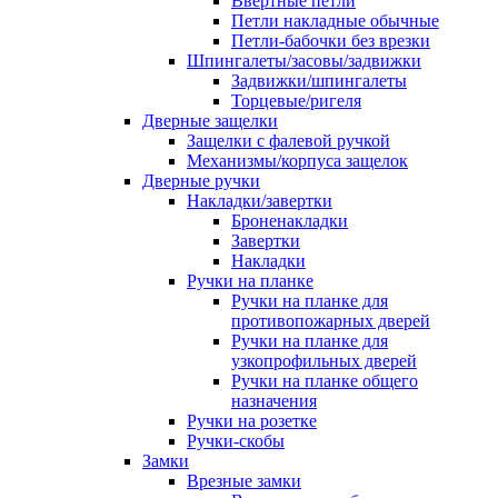
Ввертные петли
Петли накладные обычные
Петли-бабочки без врезки
Шпингалеты/засовы/задвижки
Задвижки/шпингалеты
Торцевые/ригеля
Дверные защелки
Защелки с фалевой ручкой
Механизмы/корпуса защелок
Дверные ручки
Накладки/завертки
Броненакладки
Завертки
Накладки
Ручки на планке
Ручки на планке для
противопожарных дверей
Ручки на планке для
узкопрофильных дверей
Ручки на планке общего
назначения
Ручки на розетке
Ручки-скобы
Замки
Врезные замки