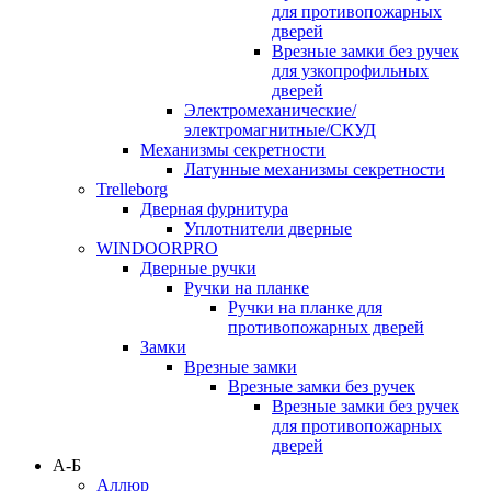
для противопожарных
дверей
Врезные замки без ручек
для узкопрофильных
дверей
Электромеханические/
электромагнитные/СКУД
Механизмы секретности
Латунные механизмы секретности
Trelleborg
Дверная фурнитура
Уплотнители дверные
WINDOORPRO
Дверные ручки
Ручки на планке
Ручки на планке для
противопожарных дверей
Замки
Врезные замки
Врезные замки без ручек
Врезные замки без ручек
для противопожарных
дверей
А-Б
Аллюр