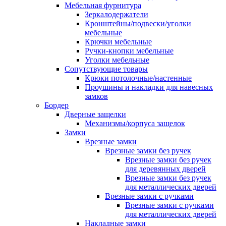
Мебельная фурнитура
Зеркалодержатели
Кронштейны/подвески/уголки
мебельные
Крючки мебельные
Ручки-кнопки мебельные
Уголки мебельные
Сопутствующие товары
Крюки потолочные/настенные
Проушины и накладки для навесных
замков
Бордер
Дверные защелки
Механизмы/корпуса защелок
Замки
Врезные замки
Врезные замки без ручек
Врезные замки без ручек
для деревянных дверей
Врезные замки без ручек
для металлических дверей
Врезные замки с ручками
Врезные замки с ручками
для металлических дверей
Накладные замки