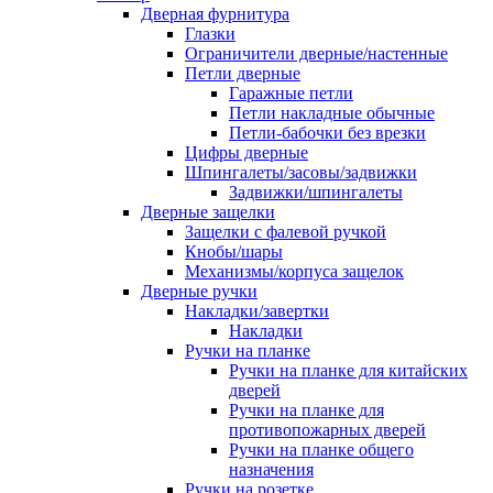
Дверная фурнитура
Глазки
Ограничители дверные/настенные
Петли дверные
Гаражные петли
Петли накладные обычные
Петли-бабочки без врезки
Цифры дверные
Шпингалеты/засовы/задвижки
Задвижки/шпингалеты
Дверные защелки
Защелки с фалевой ручкой
Кнобы/шары
Механизмы/корпуса защелок
Дверные ручки
Накладки/завертки
Накладки
Ручки на планке
Ручки на планке для китайских
дверей
Ручки на планке для
противопожарных дверей
Ручки на планке общего
назначения
Ручки на розетке