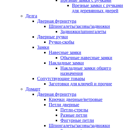
Врезные замки с ручками
Врезные замки с ручками
для деревянных дверей
Делга
Дверная фурнитура
Шпингалеты/засовы/задвижки
Задвижки/шпингалеты
Дверные ручки
Ручки-скобы
Замки
Навесные замки
Обычные навесные замки
Накладные замки
Накладные замки общего
назначения
Сопутствующие товары
Заготовки для ключей и прочие
Домарт
Дверная фурнитура
Крючки дверные/ветровые
Петли дверные
Петли-стрелы
Разные петли
Фигурные петли
Шпингалеты/засовы/задвижки