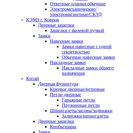
Ответные планки обычные
Электромеханические/
электромагнитные/СКУД
КЭМЗ г. Ковров
Дверные защелки
Защелки с фалевой ручкой
Замки
Навесные замки
Замки навесные с одной
секретностью
Обычные навесные замки
Накладные замки
Накладные замки общего
назначения
Китай
Дверная фурнитура
Крючки дверные/ветровые
Петли дверные
Гаражные петли
Пружинные петли
Шпингалеты/засовы/задвижки
Задвижки/шпингалеты
Дверные защелки
Кнобы/шары
Замки