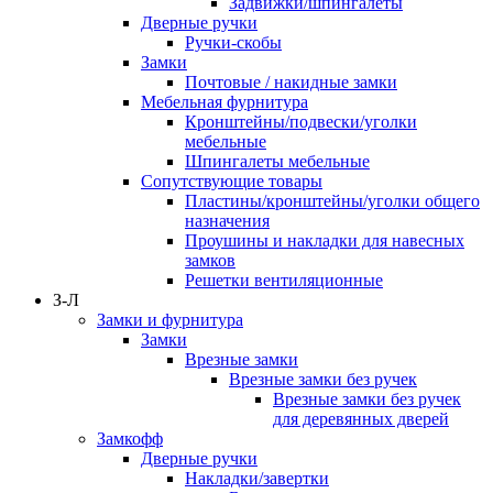
Задвижки/шпингалеты
Дверные ручки
Ручки-скобы
Замки
Почтовые / накидные замки
Мебельная фурнитура
Кронштейны/подвески/уголки
мебельные
Шпингалеты мебельные
Сопутствующие товары
Пластины/кронштейны/уголки общего
назначения
Проушины и накладки для навесных
замков
Решетки вентиляционные
З-Л
Замки и фурнитура
Замки
Врезные замки
Врезные замки без ручек
Врезные замки без ручек
для деревянных дверей
Замкофф
Дверные ручки
Накладки/завертки