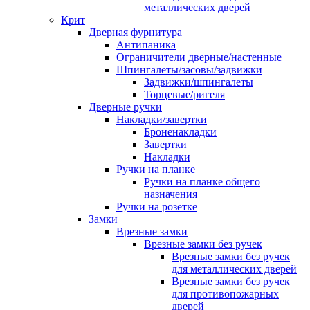
металлических дверей
Крит
Дверная фурнитура
Антипаника
Ограничители дверные/настенные
Шпингалеты/засовы/задвижки
Задвижки/шпингалеты
Торцевые/ригеля
Дверные ручки
Накладки/завертки
Броненакладки
Завертки
Накладки
Ручки на планке
Ручки на планке общего
назначения
Ручки на розетке
Замки
Врезные замки
Врезные замки без ручек
Врезные замки без ручек
для металлических дверей
Врезные замки без ручек
для противопожарных
дверей