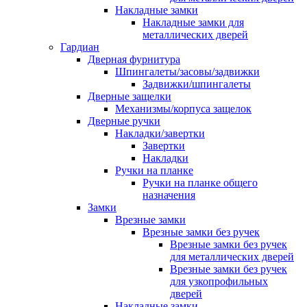
Накладные замки
Накладные замки для
металлических дверей
Гардиан
Дверная фурнитура
Шпингалеты/засовы/задвижки
Задвижки/шпингалеты
Дверные защелки
Механизмы/корпуса защелок
Дверные ручки
Накладки/завертки
Завертки
Накладки
Ручки на планке
Ручки на планке общего
назначения
Замки
Врезные замки
Врезные замки без ручек
Врезные замки без ручек
для металлических дверей
Врезные замки без ручек
для узкопрофильных
дверей
Накладные замки