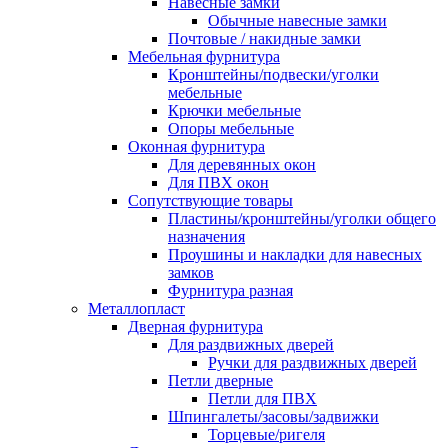
Навесные замки
Обычные навесные замки
Почтовые / накидные замки
Мебельная фурнитура
Кронштейны/подвески/уголки
мебельные
Крючки мебельные
Опоры мебельные
Оконная фурнитура
Для деревянных окон
Для ПВХ окон
Сопутствующие товары
Пластины/кронштейны/уголки общего
назначения
Проушины и накладки для навесных
замков
Фурнитура разная
Металлопласт
Дверная фурнитура
Для раздвижных дверей
Ручки для раздвижных дверей
Петли дверные
Петли для ПВХ
Шпингалеты/засовы/задвижки
Торцевые/ригеля