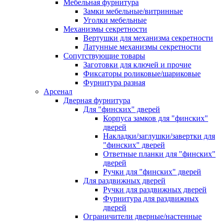
Мебельная фурнитура
Замки мебельные/витринные
Уголки мебельные
Механизмы секретности
Вертушки для механизма секретности
Латунные механизмы секретности
Сопутствующие товары
Заготовки для ключей и прочие
Фиксаторы роликовые/шариковые
Фурнитура разная
Арсенал
Дверная фурнитура
Для "финских" дверей
Корпуса замков для "финских"
дверей
Накладки/заглушки/завертки для
"финских" дверей
Ответные планки для "финских"
дверей
Ручки для "финских" дверей
Для раздвижных дверей
Ручки для раздвижных дверей
Фурнитура для раздвижных
дверей
Ограничители дверные/настенные