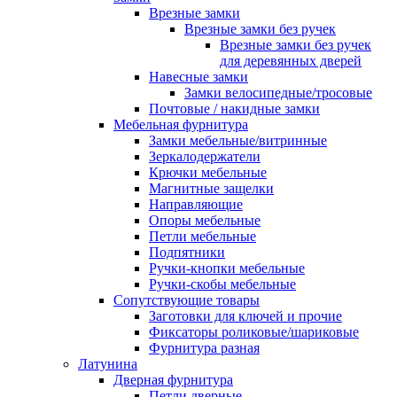
Врезные замки
Врезные замки без ручек
Врезные замки без ручек
для деревянных дверей
Навесные замки
Замки велосипедные/тросовые
Почтовые / накидные замки
Мебельная фурнитура
Замки мебельные/витринные
Зеркалодержатели
Крючки мебельные
Магнитные защелки
Направляющие
Опоры мебельные
Петли мебельные
Подпятники
Ручки-кнопки мебельные
Ручки-скобы мебельные
Сопутствующие товары
Заготовки для ключей и прочие
Фиксаторы роликовые/шариковые
Фурнитура разная
Латунина
Дверная фурнитура
Петли дверные