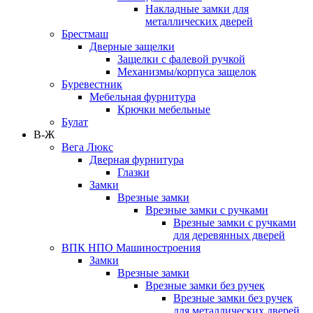
Накладные замки для
металлических дверей
Брестмаш
Дверные защелки
Защелки с фалевой ручкой
Механизмы/корпуса защелок
Буревестник
Мебельная фурнитура
Крючки мебельные
Булат
В-Ж
Вега Люкс
Дверная фурнитура
Глазки
Замки
Врезные замки
Врезные замки с ручками
Врезные замки с ручками
для деревянных дверей
ВПК НПО Машиностроения
Замки
Врезные замки
Врезные замки без ручек
Врезные замки без ручек
для металлических дверей