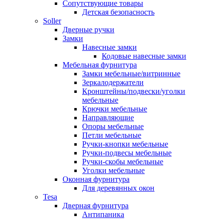
Сопутствующие товары
Детская безопасность
Soller
Дверные ручки
Замки
Навесные замки
Кодовые навесные замки
Мебельная фурнитура
Замки мебельные/витринные
Зеркалодержатели
Кронштейны/подвески/уголки
мебельные
Крючки мебельные
Направляющие
Опоры мебельные
Петли мебельные
Ручки-кнопки мебельные
Ручки-подвесы мебельные
Ручки-скобы мебельные
Уголки мебельные
Оконная фурнитура
Для деревянных окон
Tesa
Дверная фурнитура
Антипаника