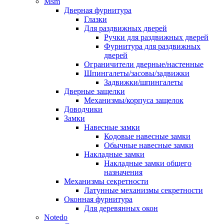
Msm
Дверная фурнитура
Глазки
Для раздвижных дверей
Ручки для раздвижных дверей
Фурнитура для раздвижных
дверей
Ограничители дверные/настенные
Шпингалеты/засовы/задвижки
Задвижки/шпингалеты
Дверные защелки
Механизмы/корпуса защелок
Доводчики
Замки
Навесные замки
Кодовые навесные замки
Обычные навесные замки
Накладные замки
Накладные замки общего
назначения
Механизмы секретности
Латунные механизмы секретности
Оконная фурнитура
Для деревянных окон
Notedo