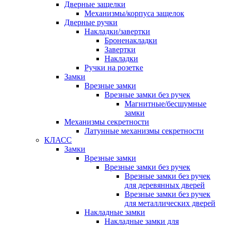
Дверные защелки
Механизмы/корпуса защелок
Дверные ручки
Накладки/завертки
Броненакладки
Завертки
Накладки
Ручки на розетке
Замки
Врезные замки
Врезные замки без ручек
Магнитные/бесшумные
замки
Механизмы секретности
Латунные механизмы секретности
КЛАСС
Замки
Врезные замки
Врезные замки без ручек
Врезные замки без ручек
для деревянных дверей
Врезные замки без ручек
для металлических дверей
Накладные замки
Накладные замки для