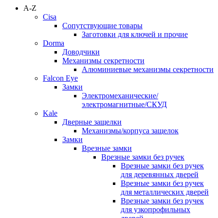
A-Z
Cisa
Сопутствующие товары
Заготовки для ключей и прочие
Dorma
Доводчики
Механизмы секретности
Алюминиевые механизмы секретности
Falcon Eye
Замки
Электромеханические/
электромагнитные/СКУД
Kale
Дверные защелки
Механизмы/корпуса защелок
Замки
Врезные замки
Врезные замки без ручек
Врезные замки без ручек
для деревянных дверей
Врезные замки без ручек
для металлических дверей
Врезные замки без ручек
для узкопрофильных