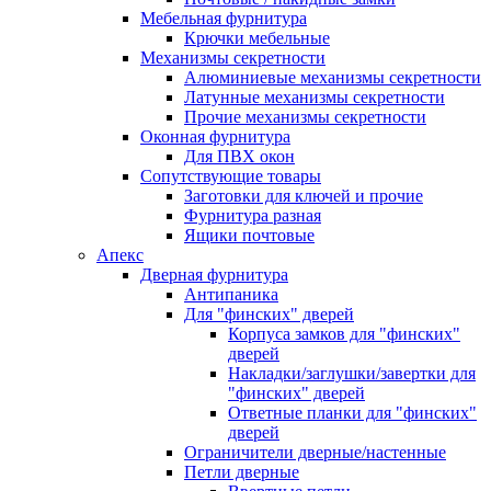
Мебельная фурнитура
Крючки мебельные
Механизмы секретности
Алюминиевые механизмы секретности
Латунные механизмы секретности
Прочие механизмы секретности
Оконная фурнитура
Для ПВХ окон
Сопутствующие товары
Заготовки для ключей и прочие
Фурнитура разная
Ящики почтовые
Апекс
Дверная фурнитура
Антипаника
Для "финских" дверей
Корпуса замков для "финских"
дверей
Накладки/заглушки/завертки для
"финских" дверей
Ответные планки для "финских"
дверей
Ограничители дверные/настенные
Петли дверные