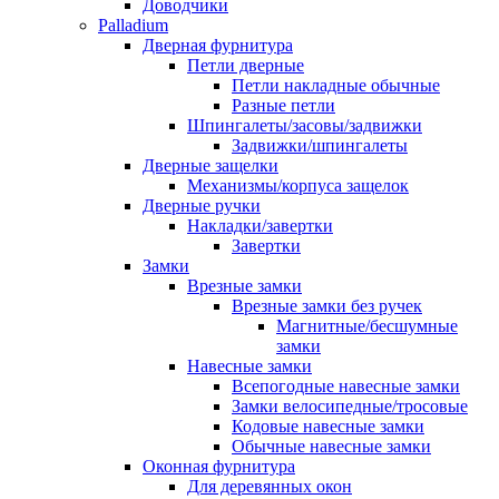
Доводчики
Palladium
Дверная фурнитура
Петли дверные
Петли накладные обычные
Разные петли
Шпингалеты/засовы/задвижки
Задвижки/шпингалеты
Дверные защелки
Механизмы/корпуса защелок
Дверные ручки
Накладки/завертки
Завертки
Замки
Врезные замки
Врезные замки без ручек
Магнитные/бесшумные
замки
Навесные замки
Всепогодные навесные замки
Замки велосипедные/тросовые
Кодовые навесные замки
Обычные навесные замки
Оконная фурнитура
Для деревянных окон