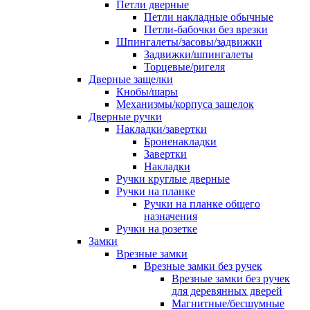
Петли дверные
Петли накладные обычные
Петли-бабочки без врезки
Шпингалеты/засовы/задвижки
Задвижки/шпингалеты
Торцевые/ригеля
Дверные защелки
Кнобы/шары
Механизмы/корпуса защелок
Дверные ручки
Накладки/завертки
Броненакладки
Завертки
Накладки
Ручки круглые дверные
Ручки на планке
Ручки на планке общего
назначения
Ручки на розетке
Замки
Врезные замки
Врезные замки без ручек
Врезные замки без ручек
для деревянных дверей
Магнитные/бесшумные