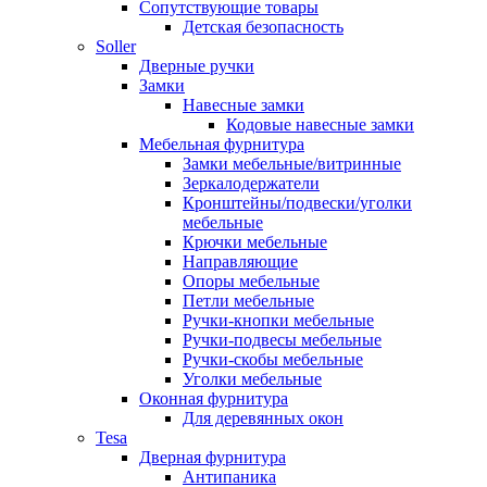
Сопутствующие товары
Детская безопасность
Soller
Дверные ручки
Замки
Навесные замки
Кодовые навесные замки
Мебельная фурнитура
Замки мебельные/витринные
Зеркалодержатели
Кронштейны/подвески/уголки
мебельные
Крючки мебельные
Направляющие
Опоры мебельные
Петли мебельные
Ручки-кнопки мебельные
Ручки-подвесы мебельные
Ручки-скобы мебельные
Уголки мебельные
Оконная фурнитура
Для деревянных окон
Tesa
Дверная фурнитура
Антипаника