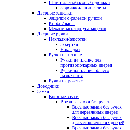
Шпингалеты/засовы/задвижки
Задвижки/шпингалеты
Дверные защелки
Защелки с фалевой ручкой
Кнобы/шары
Механизмы/корпуса защелок
Дверные ручки
Накладки/завертки
Завертки
Накладки
Ручки на планке
Ручки на планке для
противопожарных дверей
Ручки на планке общего
назначения
Ручки на розетке
Доводчики
Замки
Врезные замки
Врезные замки без ручек
Врезные замки без ручек
для деревянных дверей
Врезные замки без ручек
для металлических дверей
Врезные замки без ручек