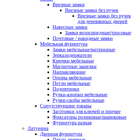
Врезные замки
Врезные замки без ручек
Врезные замки без ручек
для деревянных дверей
Навесные замки
Замки велосипедные/тросовые
Почтовые / накидные замки
Мебельная фурнитура
Замки мебельные/витринные
Зеркалодержатели
Крючки мебельные
Магнитные защелки
Направляющие
Опоры мебельные
Петли мебельные
Подпятники
Ручки-кнопки мебельные
Ручки-скобы мебельные
Сопутствующие товары
Заготовки для ключей и прочие
Фиксаторы роликовые/шариковые
Фурнитура разная
Латунина
Дверная фурнитура
Петли дверные