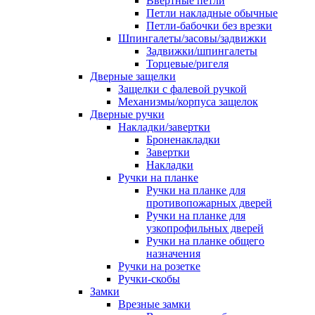
Ввертные петли
Петли накладные обычные
Петли-бабочки без врезки
Шпингалеты/засовы/задвижки
Задвижки/шпингалеты
Торцевые/ригеля
Дверные защелки
Защелки с фалевой ручкой
Механизмы/корпуса защелок
Дверные ручки
Накладки/завертки
Броненакладки
Завертки
Накладки
Ручки на планке
Ручки на планке для
противопожарных дверей
Ручки на планке для
узкопрофильных дверей
Ручки на планке общего
назначения
Ручки на розетке
Ручки-скобы
Замки
Врезные замки