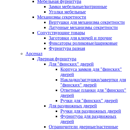
Мебельная фурнитура
Замки мебельные/витринные
Уголки мебельные
Механизмы секретности
Вертушки для механизма секретности
Латунные механизмы секретности
Сопутствующие товары
Заготовки для ключей и прочие
Фиксаторы роликовые/шариковые
Фурнитура разная
Арсенал
Дверная фурнитура
Для "финских" дверей
Корпуса замков для "финских"
дверей
Накладки/заглушки/завертки для
"финских" дверей
Ответные планки для "финских"
дверей
Ручки для "финских" дверей
Для раздвижных дверей
Ручки для раздвижных дверей
Фурнитура для раздвижных
дверей
Ограничители дверные/настенные