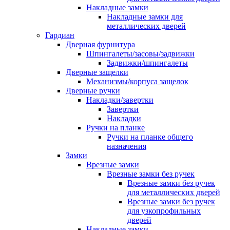
Накладные замки
Накладные замки для
металлических дверей
Гардиан
Дверная фурнитура
Шпингалеты/засовы/задвижки
Задвижки/шпингалеты
Дверные защелки
Механизмы/корпуса защелок
Дверные ручки
Накладки/завертки
Завертки
Накладки
Ручки на планке
Ручки на планке общего
назначения
Замки
Врезные замки
Врезные замки без ручек
Врезные замки без ручек
для металлических дверей
Врезные замки без ручек
для узкопрофильных
дверей
Накладные замки