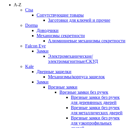
A-Z
Cisa
Сопутствующие товары
Заготовки для ключей и прочие
Dorma
Доводчики
Механизмы секретности
Алюминиевые механизмы секретности
Falcon Eye
Замки
Электромеханические/
электромагнитные/СКУД
Kale
Дверные защелки
Механизмы/корпуса защелок
Замки
Врезные замки
Врезные замки без ручек
Врезные замки без ручек
для деревянных дверей
Врезные замки без ручек
для металлических дверей
Врезные замки без ручек
для узкопрофильных