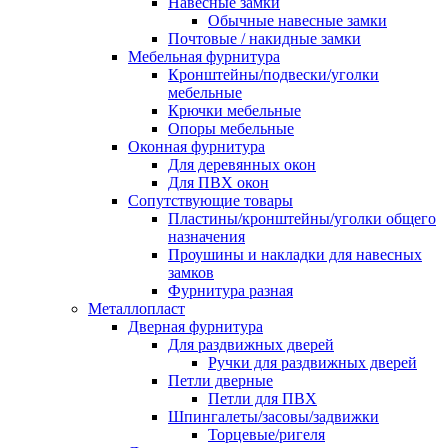
Навесные замки
Обычные навесные замки
Почтовые / накидные замки
Мебельная фурнитура
Кронштейны/подвески/уголки
мебельные
Крючки мебельные
Опоры мебельные
Оконная фурнитура
Для деревянных окон
Для ПВХ окон
Сопутствующие товары
Пластины/кронштейны/уголки общего
назначения
Проушины и накладки для навесных
замков
Фурнитура разная
Металлопласт
Дверная фурнитура
Для раздвижных дверей
Ручки для раздвижных дверей
Петли дверные
Петли для ПВХ
Шпингалеты/засовы/задвижки
Торцевые/ригеля