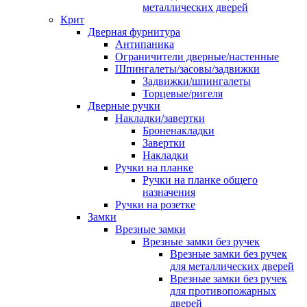
металлических дверей
Крит
Дверная фурнитура
Антипаника
Ограничители дверные/настенные
Шпингалеты/засовы/задвижки
Задвижки/шпингалеты
Торцевые/ригеля
Дверные ручки
Накладки/завертки
Броненакладки
Завертки
Накладки
Ручки на планке
Ручки на планке общего
назначения
Ручки на розетке
Замки
Врезные замки
Врезные замки без ручек
Врезные замки без ручек
для металлических дверей
Врезные замки без ручек
для противопожарных
дверей