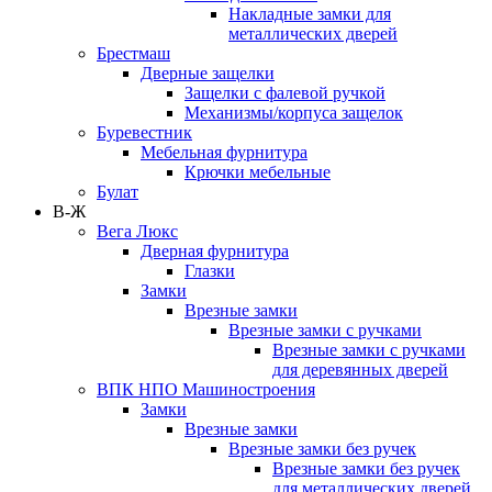
Накладные замки для
металлических дверей
Брестмаш
Дверные защелки
Защелки с фалевой ручкой
Механизмы/корпуса защелок
Буревестник
Мебельная фурнитура
Крючки мебельные
Булат
В-Ж
Вега Люкс
Дверная фурнитура
Глазки
Замки
Врезные замки
Врезные замки с ручками
Врезные замки с ручками
для деревянных дверей
ВПК НПО Машиностроения
Замки
Врезные замки
Врезные замки без ручек
Врезные замки без ручек
для металлических дверей