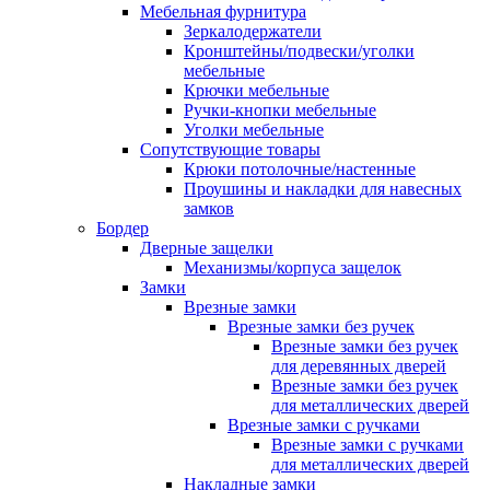
Мебельная фурнитура
Зеркалодержатели
Кронштейны/подвески/уголки
мебельные
Крючки мебельные
Ручки-кнопки мебельные
Уголки мебельные
Сопутствующие товары
Крюки потолочные/настенные
Проушины и накладки для навесных
замков
Бордер
Дверные защелки
Механизмы/корпуса защелок
Замки
Врезные замки
Врезные замки без ручек
Врезные замки без ручек
для деревянных дверей
Врезные замки без ручек
для металлических дверей
Врезные замки с ручками
Врезные замки с ручками
для металлических дверей
Накладные замки