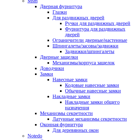
Msm
Дверная фурнитура
Глазки
Для раздвижных дверей
Ручки для раздвижных дверей
Фурнитура для раздвижных
дверей
Ограничители дверные/настенные
Шпингалеты/засовы/задвижки
Задвижки/шпингалеты
Дверные защелки
Механизмы/корпуса защелок
Доводчики
Замки
Навесные замки
Кодовые навесные замки
Обычные навесные замки
Накладные замки
Накладные замки общего
назначения
Механизмы секретности
Латунные механизмы секретности
Оконная фурнитура
Для деревянных окон
Notedo