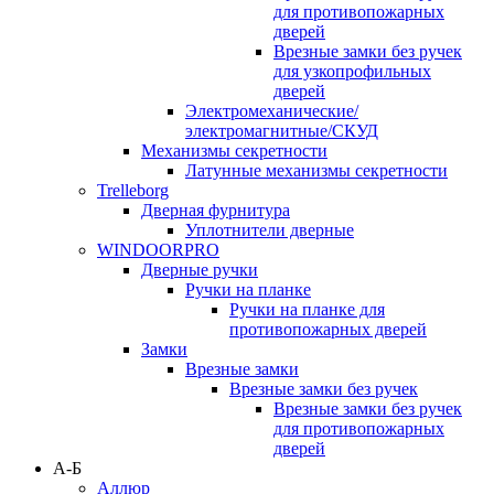
для противопожарных
дверей
Врезные замки без ручек
для узкопрофильных
дверей
Электромеханические/
электромагнитные/СКУД
Механизмы секретности
Латунные механизмы секретности
Trelleborg
Дверная фурнитура
Уплотнители дверные
WINDOORPRO
Дверные ручки
Ручки на планке
Ручки на планке для
противопожарных дверей
Замки
Врезные замки
Врезные замки без ручек
Врезные замки без ручек
для противопожарных
дверей
А-Б
Аллюр