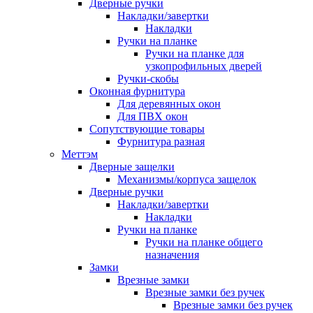
Дверные ручки
Накладки/завертки
Накладки
Ручки на планке
Ручки на планке для
узкопрофильных дверей
Ручки-скобы
Оконная фурнитура
Для деревянных окон
Для ПВХ окон
Сопутствующие товары
Фурнитура разная
Меттэм
Дверные защелки
Механизмы/корпуса защелок
Дверные ручки
Накладки/завертки
Накладки
Ручки на планке
Ручки на планке общего
назначения
Замки
Врезные замки
Врезные замки без ручек
Врезные замки без ручек