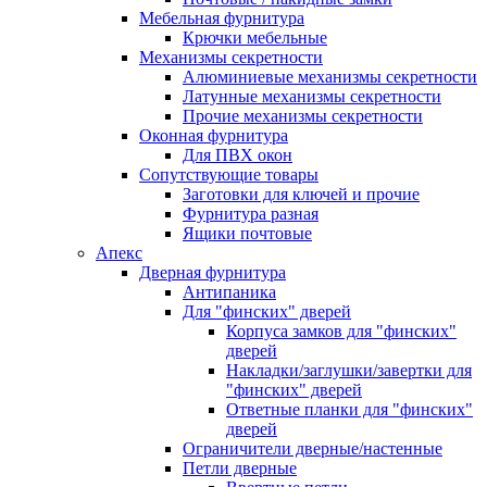
Мебельная фурнитура
Крючки мебельные
Механизмы секретности
Алюминиевые механизмы секретности
Латунные механизмы секретности
Прочие механизмы секретности
Оконная фурнитура
Для ПВХ окон
Сопутствующие товары
Заготовки для ключей и прочие
Фурнитура разная
Ящики почтовые
Апекс
Дверная фурнитура
Антипаника
Для "финских" дверей
Корпуса замков для "финских"
дверей
Накладки/заглушки/завертки для
"финских" дверей
Ответные планки для "финских"
дверей
Ограничители дверные/настенные
Петли дверные