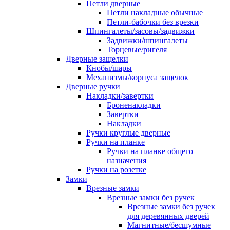
Петли дверные
Петли накладные обычные
Петли-бабочки без врезки
Шпингалеты/засовы/задвижки
Задвижки/шпингалеты
Торцевые/ригеля
Дверные защелки
Кнобы/шары
Механизмы/корпуса защелок
Дверные ручки
Накладки/завертки
Броненакладки
Завертки
Накладки
Ручки круглые дверные
Ручки на планке
Ручки на планке общего
назначения
Ручки на розетке
Замки
Врезные замки
Врезные замки без ручек
Врезные замки без ручек
для деревянных дверей
Магнитные/бесшумные