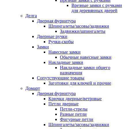
Врезные замки с ручками
Врезные замки с ручками
для деревянных дверей
Делга
Дверная фурнитура
Шпингалеты/засовы/задвижки
Задвижки/шпингалеты
Дверные ручки
Ручки-скобы
Замки
Навесные замки
Обычные навесные замки
Накладные замки
Накладные замки общего
назначения
Сопутствующие товары
Заготовки для ключей и прочие
Домарт
Дверная фурнитура
Крючки дверные/ветровые
Петли дверные
Петли-стрелы
Разные петли
Фигурные петли
Шпингалеты/засовы/задвижки