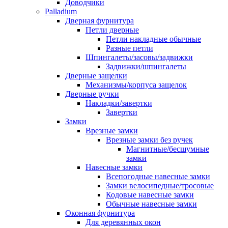
Доводчики
Palladium
Дверная фурнитура
Петли дверные
Петли накладные обычные
Разные петли
Шпингалеты/засовы/задвижки
Задвижки/шпингалеты
Дверные защелки
Механизмы/корпуса защелок
Дверные ручки
Накладки/завертки
Завертки
Замки
Врезные замки
Врезные замки без ручек
Магнитные/бесшумные
замки
Навесные замки
Всепогодные навесные замки
Замки велосипедные/тросовые
Кодовые навесные замки
Обычные навесные замки
Оконная фурнитура
Для деревянных окон