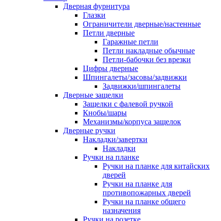
Дверная фурнитура
Глазки
Ограничители дверные/настенные
Петли дверные
Гаражные петли
Петли накладные обычные
Петли-бабочки без врезки
Цифры дверные
Шпингалеты/засовы/задвижки
Задвижки/шпингалеты
Дверные защелки
Защелки с фалевой ручкой
Кнобы/шары
Механизмы/корпуса защелок
Дверные ручки
Накладки/завертки
Накладки
Ручки на планке
Ручки на планке для китайских
дверей
Ручки на планке для
противопожарных дверей
Ручки на планке общего
назначения
Ручки на розетке