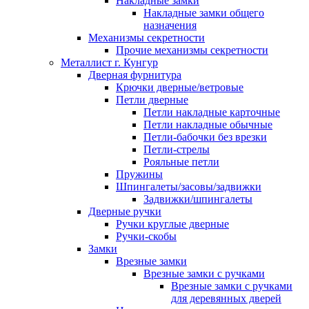
Накладные замки
Накладные замки общего
назначения
Механизмы секретности
Прочие механизмы секретности
Металлист г. Кунгур
Дверная фурнитура
Крючки дверные/ветровые
Петли дверные
Петли накладные карточные
Петли накладные обычные
Петли-бабочки без врезки
Петли-стрелы
Рояльные петли
Пружины
Шпингалеты/засовы/задвижки
Задвижки/шпингалеты
Дверные ручки
Ручки круглые дверные
Ручки-скобы
Замки
Врезные замки
Врезные замки с ручками
Врезные замки с ручками
для деревянных дверей