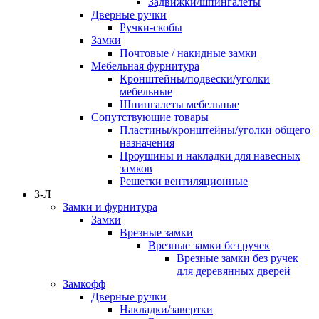
Задвижки/шпингалеты
Дверные ручки
Ручки-скобы
Замки
Почтовые / накидные замки
Мебельная фурнитура
Кронштейны/подвески/уголки
мебельные
Шпингалеты мебельные
Сопутствующие товары
Пластины/кронштейны/уголки общего
назначения
Проушины и накладки для навесных
замков
Решетки вентиляционные
З-Л
Замки и фурнитура
Замки
Врезные замки
Врезные замки без ручек
Врезные замки без ручек
для деревянных дверей
Замкофф
Дверные ручки
Накладки/завертки