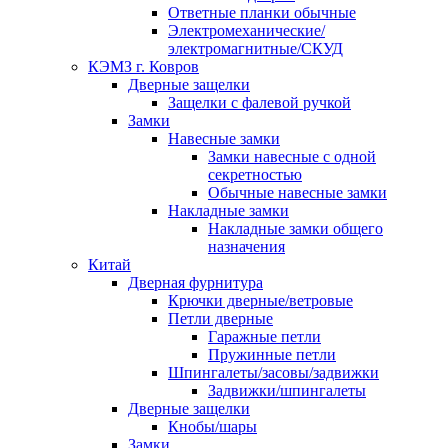
Ответные планки обычные
Электромеханические/
электромагнитные/СКУД
КЭМЗ г. Ковров
Дверные защелки
Защелки с фалевой ручкой
Замки
Навесные замки
Замки навесные с одной
секретностью
Обычные навесные замки
Накладные замки
Накладные замки общего
назначения
Китай
Дверная фурнитура
Крючки дверные/ветровые
Петли дверные
Гаражные петли
Пружинные петли
Шпингалеты/засовы/задвижки
Задвижки/шпингалеты
Дверные защелки
Кнобы/шары
Замки