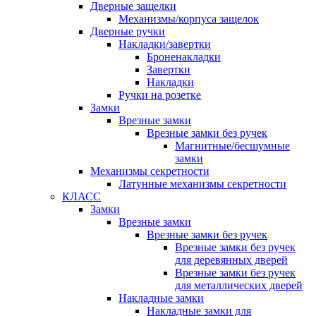
Дверные защелки
Механизмы/корпуса защелок
Дверные ручки
Накладки/завертки
Броненакладки
Завертки
Накладки
Ручки на розетке
Замки
Врезные замки
Врезные замки без ручек
Магнитные/бесшумные
замки
Механизмы секретности
Латунные механизмы секретности
КЛАСС
Замки
Врезные замки
Врезные замки без ручек
Врезные замки без ручек
для деревянных дверей
Врезные замки без ручек
для металлических дверей
Накладные замки
Накладные замки для