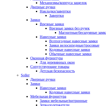
Механизмы/корпуса защелок
Дверные ручки
Накладки/завертки
Завертки
Замки
Врезные замки
Врезные замки без ручек
Магнитные/бесшумные замк
Навесные замки
Всепогодные навесные замки
Замки велосипедные/тросовые
Кодовые навесные замки
Обычные навесные замки
Оконная фурнитура
Для деревянных окон
Сопутствующие товары
Детская безопасность
Soller
Дверные ручки
Замки
Навесные замки
Кодовые навесные замки
Мебельная фурнитура
Замки мебельные/витринные
Зеркалодержатели