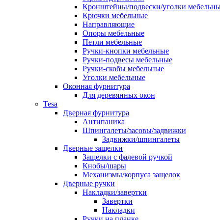
Кронштейны/подвески/уголки мебельн
Крючки мебельные
Направляющие
Опоры мебельные
Петли мебельные
Ручки-кнопки мебельные
Ручки-подвесы мебельные
Ручки-скобы мебельные
Уголки мебельные
Оконная фурнитура
Для деревянных окон
Tesa
Дверная фурнитура
Антипаника
Шпингалеты/засовы/задвижки
Задвижки/шпингалеты
Дверные защелки
Защелки с фалевой ручкой
Кнобы/шары
Механизмы/корпуса защелок
Дверные ручки
Накладки/завертки
Завертки
Накладки
Ручки на планке