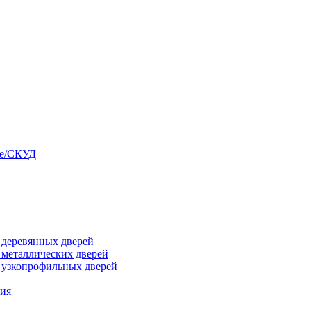
ые/СКУД
я деревянных дверей
я металлических дверей
я узкопрофильных дверей
ния