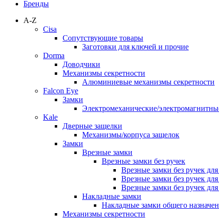
Бренды
A-Z
Cisa
Сопутствующие товары
Заготовки для ключей и прочие
Dorma
Доводчики
Механизмы секретности
Алюминиевые механизмы секретности
Falcon Eye
Замки
Электромеханические/электромагнитн
Kale
Дверные защелки
Механизмы/корпуса защелок
Замки
Врезные замки
Врезные замки без ручек
Врезные замки без ручек дл
Врезные замки без ручек дл
Врезные замки без ручек дл
Накладные замки
Накладные замки общего назначе
Механизмы секретности