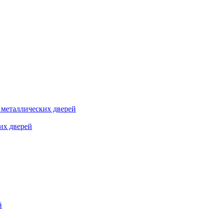
я металлических дверей
их дверей
й