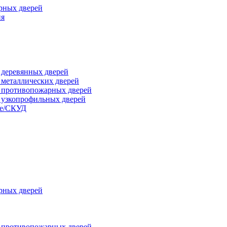
рных дверей
ия
я деревянных дверей
я металлических дверей
я противопожарных дверей
я узкопрофильных дверей
ые/СКУД
рных дверей
я противопожарных дверей