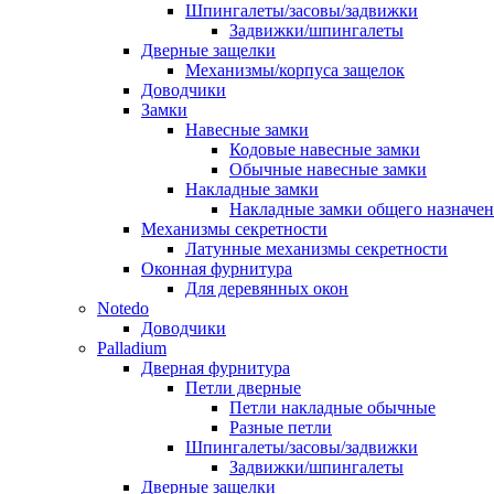
Шпингалеты/засовы/задвижки
Задвижки/шпингалеты
Дверные защелки
Механизмы/корпуса защелок
Доводчики
Замки
Навесные замки
Кодовые навесные замки
Обычные навесные замки
Накладные замки
Накладные замки общего назначе
Механизмы секретности
Латунные механизмы секретности
Оконная фурнитура
Для деревянных окон
Notedo
Доводчики
Palladium
Дверная фурнитура
Петли дверные
Петли накладные обычные
Разные петли
Шпингалеты/засовы/задвижки
Задвижки/шпингалеты
Дверные защелки