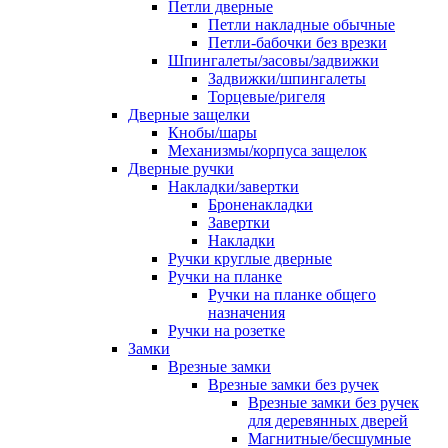
Петли дверные
Петли накладные обычные
Петли-бабочки без врезки
Шпингалеты/засовы/задвижки
Задвижки/шпингалеты
Торцевые/ригеля
Дверные защелки
Кнобы/шары
Механизмы/корпуса защелок
Дверные ручки
Накладки/завертки
Броненакладки
Завертки
Накладки
Ручки круглые дверные
Ручки на планке
Ручки на планке общего
назначения
Ручки на розетке
Замки
Врезные замки
Врезные замки без ручек
Врезные замки без ручек
для деревянных дверей
Магнитные/бесшумные