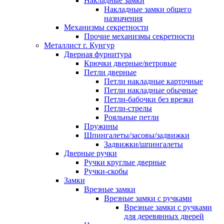
Накладные замки
Накладные замки общего
назначения
Механизмы секретности
Прочие механизмы секретности
Металлист г. Кунгур
Дверная фурнитура
Крючки дверные/ветровые
Петли дверные
Петли накладные карточные
Петли накладные обычные
Петли-бабочки без врезки
Петли-стрелы
Рояльные петли
Пружины
Шпингалеты/засовы/задвижки
Задвижки/шпингалеты
Дверные ручки
Ручки круглые дверные
Ручки-скобы
Замки
Врезные замки
Врезные замки с ручками
Врезные замки с ручками
для деревянных дверей