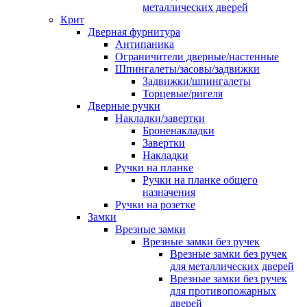
металлических дверей
Крит
Дверная фурнитура
Антипаника
Ограничители дверные/настенные
Шпингалеты/засовы/задвижки
Задвижки/шпингалеты
Торцевые/ригеля
Дверные ручки
Накладки/завертки
Броненакладки
Завертки
Накладки
Ручки на планке
Ручки на планке общего
назначения
Ручки на розетке
Замки
Врезные замки
Врезные замки без ручек
Врезные замки без ручек
для металлических дверей
Врезные замки без ручек
для противопожарных
дверей