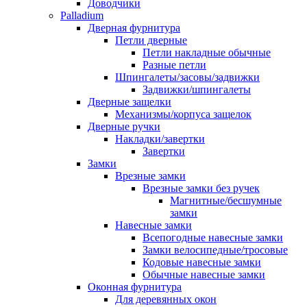
Доводчики
Palladium
Дверная фурнитура
Петли дверные
Петли накладные обычные
Разные петли
Шпингалеты/засовы/задвижки
Задвижки/шпингалеты
Дверные защелки
Механизмы/корпуса защелок
Дверные ручки
Накладки/завертки
Завертки
Замки
Врезные замки
Врезные замки без ручек
Магнитные/бесшумные
замки
Навесные замки
Всепогодные навесные замки
Замки велосипедные/тросовые
Кодовые навесные замки
Обычные навесные замки
Оконная фурнитура
Для деревянных окон