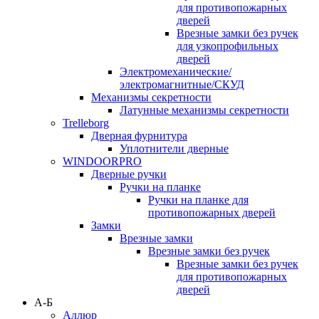
для противопожарных
дверей
Врезные замки без ручек
для узкопрофильных
дверей
Электромеханические/
электромагнитные/СКУД
Механизмы секретности
Латунные механизмы секретности
Trelleborg
Дверная фурнитура
Уплотнители дверные
WINDOORPRO
Дверные ручки
Ручки на планке
Ручки на планке для
противопожарных дверей
Замки
Врезные замки
Врезные замки без ручек
Врезные замки без ручек
для противопожарных
дверей
А-Б
Аллюр