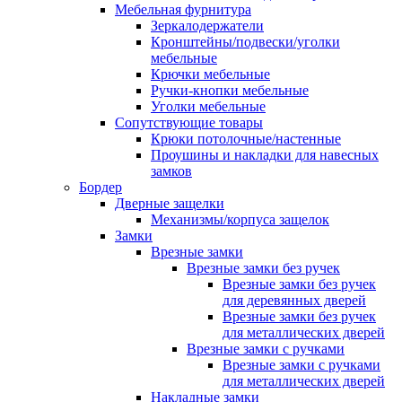
Мебельная фурнитура
Зеркалодержатели
Кронштейны/подвески/уголки
мебельные
Крючки мебельные
Ручки-кнопки мебельные
Уголки мебельные
Сопутствующие товары
Крюки потолочные/настенные
Проушины и накладки для навесных
замков
Бордер
Дверные защелки
Механизмы/корпуса защелок
Замки
Врезные замки
Врезные замки без ручек
Врезные замки без ручек
для деревянных дверей
Врезные замки без ручек
для металлических дверей
Врезные замки с ручками
Врезные замки с ручками
для металлических дверей
Накладные замки