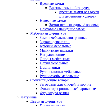
Врезные замки
Врезные замки без ручек
Врезные замки без ручек
для деревянных дверей
Навесные замки
Замки велосипедные/тросовые
Почтовые / накидные замки
Мебельная фурнитура
Замки мебельные/витринные
Зеркалодержатели
Крючки мебельные
Магнитные защелки
Направляющие
Опоры мебельные
Петли мебельные
Подпятники
Ручки-кнопки мебельные
Ручки-скобы мебельные
Сопутствующие товары
Заготовки для ключей и прочие
Фиксаторы роликовые/шариковые
Фурнитура разная
Латунина
Дверная фурнитура
Петли дверные