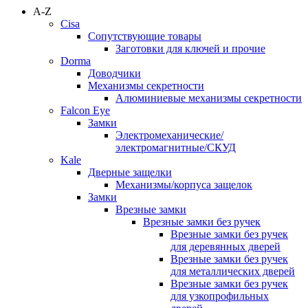
A-Z
Cisa
Сопутствующие товары
Заготовки для ключей и прочие
Dorma
Доводчики
Механизмы секретности
Алюминиевые механизмы секретности
Falcon Eye
Замки
Электромеханические/
электромагнитные/СКУД
Kale
Дверные защелки
Механизмы/корпуса защелок
Замки
Врезные замки
Врезные замки без ручек
Врезные замки без ручек
для деревянных дверей
Врезные замки без ручек
для металлических дверей
Врезные замки без ручек
для узкопрофильных