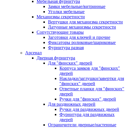
Мебельная фурнитура
Замки мебельные/витринные
Уголки мебельные
Механизмы секретности
Вертушки для механизма секретности
Латунные механизмы секретности
Сопутствующие товары
Заготовки для ключей и прочие
Фиксаторы роликовые/шариковые
Фурнитура разная
Арсенал
Дверная фурнитура
Для "финских" дверей
Корпуса замков для "финских"
дверей
Накладки/заглушки/завертки для
"финских" дверей
Ответные планки для "финских"
дверей
Ручки для "финских" дверей
Для раздвижных дверей
Ручки для раздвижных дверей
Фурнитура для раздвижных
дверей
Ограничители дверные/настенные