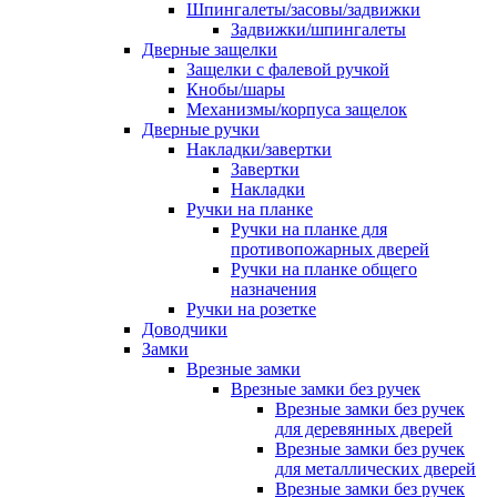
Шпингалеты/засовы/задвижки
Задвижки/шпингалеты
Дверные защелки
Защелки с фалевой ручкой
Кнобы/шары
Механизмы/корпуса защелок
Дверные ручки
Накладки/завертки
Завертки
Накладки
Ручки на планке
Ручки на планке для
противопожарных дверей
Ручки на планке общего
назначения
Ручки на розетке
Доводчики
Замки
Врезные замки
Врезные замки без ручек
Врезные замки без ручек
для деревянных дверей
Врезные замки без ручек
для металлических дверей
Врезные замки без ручек