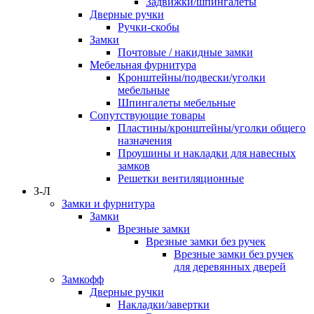
Задвижки/шпингалеты
Дверные ручки
Ручки-скобы
Замки
Почтовые / накидные замки
Мебельная фурнитура
Кронштейны/подвески/уголки
мебельные
Шпингалеты мебельные
Сопутствующие товары
Пластины/кронштейны/уголки общего
назначения
Проушины и накладки для навесных
замков
Решетки вентиляционные
З-Л
Замки и фурнитура
Замки
Врезные замки
Врезные замки без ручек
Врезные замки без ручек
для деревянных дверей
Замкофф
Дверные ручки
Накладки/завертки