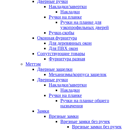
Дверные ручки
Накладки/завертки
Накладки
Ручки на планке
Ручки на планке для
узкопрофильных дверей
Ручки-скобы
Оконная фурнитура
Для деревянных окон
Для ПВХ окон
Сопутствующие товары
Фурнитура разная
Меттэм
Дверные защелки
Механизмы/корпуса защелок
Дверные ручки
Накладки/завертки
Накладки
Ручки на планке
Ручки на планке общего
назначения
Замки
Врезные замки
Врезные замки без ручек
Врезные замки без ручек