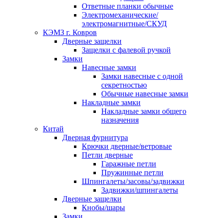
Ответные планки обычные
Электромеханические/
электромагнитные/СКУД
КЭМЗ г. Ковров
Дверные защелки
Защелки с фалевой ручкой
Замки
Навесные замки
Замки навесные с одной
секретностью
Обычные навесные замки
Накладные замки
Накладные замки общего
назначения
Китай
Дверная фурнитура
Крючки дверные/ветровые
Петли дверные
Гаражные петли
Пружинные петли
Шпингалеты/засовы/задвижки
Задвижки/шпингалеты
Дверные защелки
Кнобы/шары
Замки