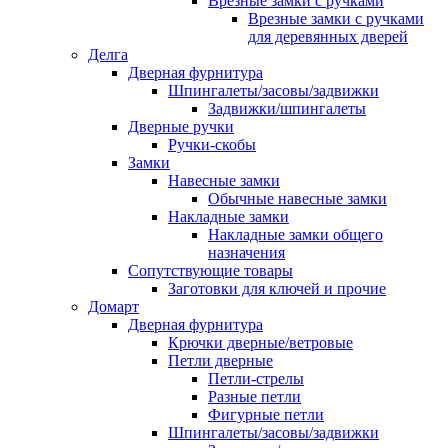
Врезные замки с ручками
Врезные замки с ручками
для деревянных дверей
Делга
Дверная фурнитура
Шпингалеты/засовы/задвижки
Задвижки/шпингалеты
Дверные ручки
Ручки-скобы
Замки
Навесные замки
Обычные навесные замки
Накладные замки
Накладные замки общего
назначения
Сопутствующие товары
Заготовки для ключей и прочие
Домарт
Дверная фурнитура
Крючки дверные/ветровые
Петли дверные
Петли-стрелы
Разные петли
Фигурные петли
Шпингалеты/засовы/задвижки