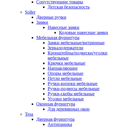
Сопутствующие товары
Детская безопасность
Soller
Дверные ручки
Замки
Навесные замки
Кодовые навесные замки
Мебельная фурнитура
Замки мебельные/витринные
Зеркалодержатели
Кронштейны/подвески/уголки
мебельные
Крючки мебельные
Направляющие
Опоры мебельные
Петли мебельные
Ручки-кнопки мебельные
Ручки-подвесы мебельные
Ручки-скобы мебельные
Уголки мебельные
Оконная фурнитура
Для деревянных окон
Tesa
Дверная фурнитура
Антипаника