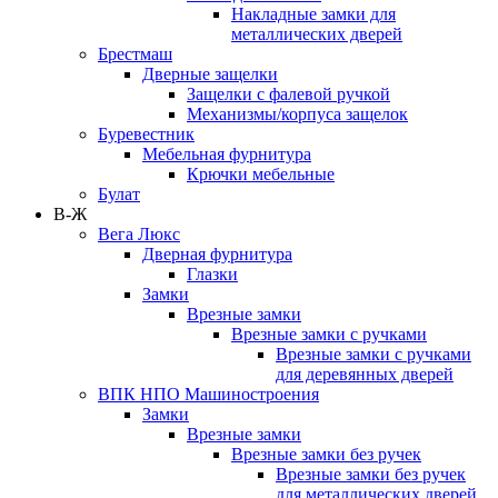
Накладные замки для
металлических дверей
Брестмаш
Дверные защелки
Защелки с фалевой ручкой
Механизмы/корпуса защелок
Буревестник
Мебельная фурнитура
Крючки мебельные
Булат
В-Ж
Вега Люкс
Дверная фурнитура
Глазки
Замки
Врезные замки
Врезные замки с ручками
Врезные замки с ручками
для деревянных дверей
ВПК НПО Машиностроения
Замки
Врезные замки
Врезные замки без ручек
Врезные замки без ручек
для металлических дверей