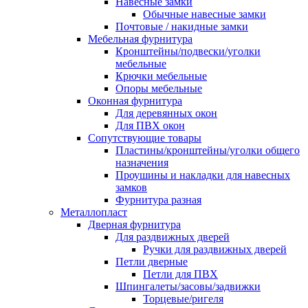
Навесные замки
Обычные навесные замки
Почтовые / накидные замки
Мебельная фурнитура
Кронштейны/подвески/уголки
мебельные
Крючки мебельные
Опоры мебельные
Оконная фурнитура
Для деревянных окон
Для ПВХ окон
Сопутствующие товары
Пластины/кронштейны/уголки общего
назначения
Проушины и накладки для навесных
замков
Фурнитура разная
Металлопласт
Дверная фурнитура
Для раздвижных дверей
Ручки для раздвижных дверей
Петли дверные
Петли для ПВХ
Шпингалеты/засовы/задвижки
Торцевые/ригеля