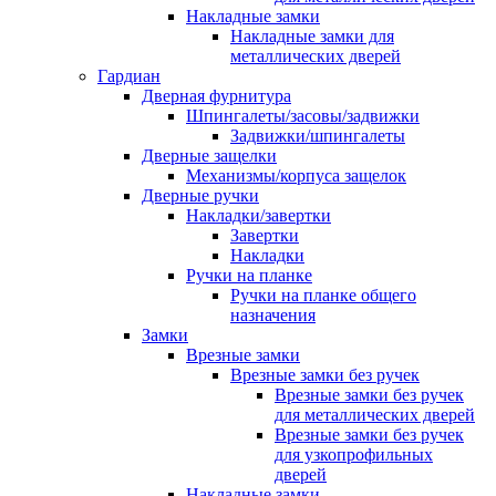
Накладные замки
Накладные замки для
металлических дверей
Гардиан
Дверная фурнитура
Шпингалеты/засовы/задвижки
Задвижки/шпингалеты
Дверные защелки
Механизмы/корпуса защелок
Дверные ручки
Накладки/завертки
Завертки
Накладки
Ручки на планке
Ручки на планке общего
назначения
Замки
Врезные замки
Врезные замки без ручек
Врезные замки без ручек
для металлических дверей
Врезные замки без ручек
для узкопрофильных
дверей
Накладные замки