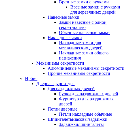
Врезные замки с ручками
Врезные замки с ручками
для деревянных дверей
Навесные замки
Замки навесные с одной
секретностью
Обычные навесные замки
Накладные замки
Накладные замки для
металлических дверей
Накладные замки общего
назначения
Механизмы секретности
Алюминиевые механизмы секретности
Прочие механизмы секретности
Ирбис
Дверная фурнитура
Для раздвижных дверей
Ручки для раздвижных дверей
Фурнитура для раздвижных
дверей
Петли дверные
Петли накладные обычные
Шпингалеты/засовы/задвижки
Задвижки/шпингалеты