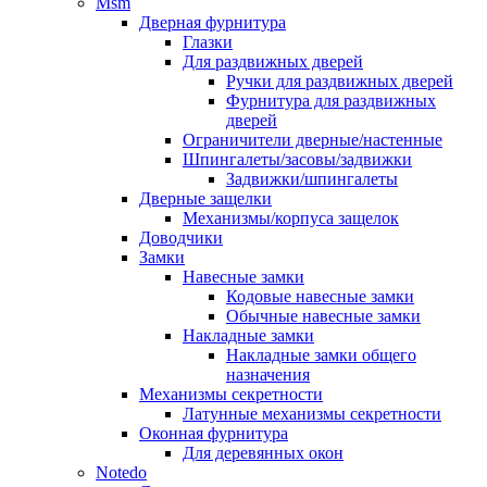
Msm
Дверная фурнитура
Глазки
Для раздвижных дверей
Ручки для раздвижных дверей
Фурнитура для раздвижных
дверей
Ограничители дверные/настенные
Шпингалеты/засовы/задвижки
Задвижки/шпингалеты
Дверные защелки
Механизмы/корпуса защелок
Доводчики
Замки
Навесные замки
Кодовые навесные замки
Обычные навесные замки
Накладные замки
Накладные замки общего
назначения
Механизмы секретности
Латунные механизмы секретности
Оконная фурнитура
Для деревянных окон
Notedo