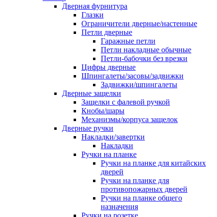
Дверная фурнитура
Глазки
Ограничители дверные/настенные
Петли дверные
Гаражные петли
Петли накладные обычные
Петли-бабочки без врезки
Цифры дверные
Шпингалеты/засовы/задвижки
Задвижки/шпингалеты
Дверные защелки
Защелки с фалевой ручкой
Кнобы/шары
Механизмы/корпуса защелок
Дверные ручки
Накладки/завертки
Накладки
Ручки на планке
Ручки на планке для китайских
дверей
Ручки на планке для
противопожарных дверей
Ручки на планке общего
назначения
Ручки на розетке