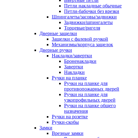
Ввертные петли
Петли накладные обычные
Петли-бабочки без врезки
Шпингалеты/засовы/задвижки
Задвижки/шпингалеты
Торцевые/ригеля
Дверные защелки
Защелки с фалевой ручкой
Механизмы/корпуса защелок
Дверные ручки
Накладки/завертки
Броненакладки
Завертки
Накладки
Ручки на планке
Ручки на планке для
противопожарных дверей
Ручки на планке для
узкопрофильных дверей
Ручки на планке общего
назначения
Ручки на розетке
Ручки-скобы
Замки
Врезные замки