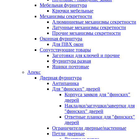
Мебельная фурнитура
Крючки мебельные
Механизмы секретности
Алюминиевые механизмы секретности
Латунные механизмы секретности
Прочие механизмы секретности
Оконная фурнитура
Для ПВХ окон
Сопутствующие товары
Заготовки для ключей и прочие
Фурнитура разная
Ящики почтовые
Апекс
Дверная фурнитура
Антипаника
Для "финских" дверей
Корпуса замков для "финских"
дверей
Накладки/заглушки/завертки для
"финских" дверей
Ответные планки для "финских"
дверей
Ограничители дверные/настенные
Петли дверные