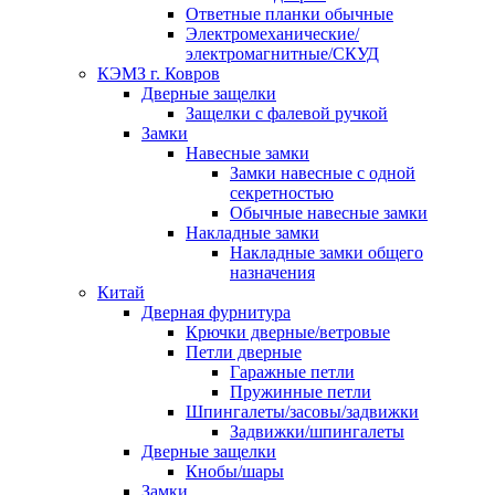
Ответные планки обычные
Электромеханические/
электромагнитные/СКУД
КЭМЗ г. Ковров
Дверные защелки
Защелки с фалевой ручкой
Замки
Навесные замки
Замки навесные с одной
секретностью
Обычные навесные замки
Накладные замки
Накладные замки общего
назначения
Китай
Дверная фурнитура
Крючки дверные/ветровые
Петли дверные
Гаражные петли
Пружинные петли
Шпингалеты/засовы/задвижки
Задвижки/шпингалеты
Дверные защелки
Кнобы/шары
Замки