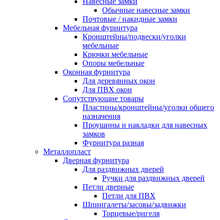
Навесные замки
Обычные навесные замки
Почтовые / накидные замки
Мебельная фурнитура
Кронштейны/подвески/уголки
мебельные
Крючки мебельные
Опоры мебельные
Оконная фурнитура
Для деревянных окон
Для ПВХ окон
Сопутствующие товары
Пластины/кронштейны/уголки общего
назначения
Проушины и накладки для навесных
замков
Фурнитура разная
Металлопласт
Дверная фурнитура
Для раздвижных дверей
Ручки для раздвижных дверей
Петли дверные
Петли для ПВХ
Шпингалеты/засовы/задвижки
Торцевые/ригеля