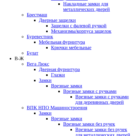
Накладные замки для
металлических дверей
Брестмаш
Дверные защелки
Защелки с фалевой ручкой
Механизмы/корпуса защелок
Буревестник
Мебельная фурнитура
Крючки мебельные
Булат
В-Ж
Вега Люкс
Дверная фурнитура
Глазки
Замки
Врезные замки
Врезные замки с ручками
Врезные замки с ручками
для деревянных дверей
ВПК НПО Машиностроения
Замки
Врезные замки
Врезные замки без ручек
Врезные замки без ручек
для металлических дверей