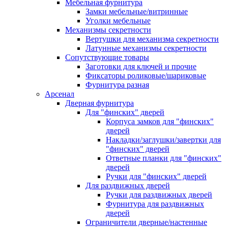
Мебельная фурнитура
Замки мебельные/витринные
Уголки мебельные
Механизмы секретности
Вертушки для механизма секретности
Латунные механизмы секретности
Сопутствующие товары
Заготовки для ключей и прочие
Фиксаторы роликовые/шариковые
Фурнитура разная
Арсенал
Дверная фурнитура
Для "финских" дверей
Корпуса замков для "финских"
дверей
Накладки/заглушки/завертки для
"финских" дверей
Ответные планки для "финских"
дверей
Ручки для "финских" дверей
Для раздвижных дверей
Ручки для раздвижных дверей
Фурнитура для раздвижных
дверей
Ограничители дверные/настенные