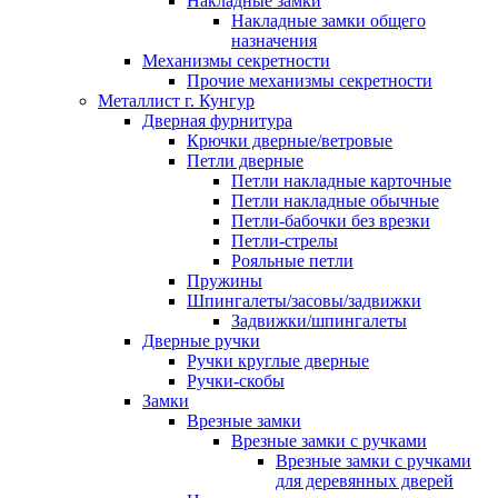
Накладные замки
Накладные замки общего
назначения
Механизмы секретности
Прочие механизмы секретности
Металлист г. Кунгур
Дверная фурнитура
Крючки дверные/ветровые
Петли дверные
Петли накладные карточные
Петли накладные обычные
Петли-бабочки без врезки
Петли-стрелы
Рояльные петли
Пружины
Шпингалеты/засовы/задвижки
Задвижки/шпингалеты
Дверные ручки
Ручки круглые дверные
Ручки-скобы
Замки
Врезные замки
Врезные замки с ручками
Врезные замки с ручками
для деревянных дверей