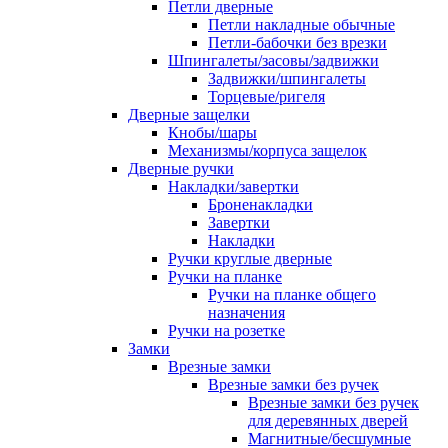
Петли дверные
Петли накладные обычные
Петли-бабочки без врезки
Шпингалеты/засовы/задвижки
Задвижки/шпингалеты
Торцевые/ригеля
Дверные защелки
Кнобы/шары
Механизмы/корпуса защелок
Дверные ручки
Накладки/завертки
Броненакладки
Завертки
Накладки
Ручки круглые дверные
Ручки на планке
Ручки на планке общего
назначения
Ручки на розетке
Замки
Врезные замки
Врезные замки без ручек
Врезные замки без ручек
для деревянных дверей
Магнитные/бесшумные