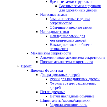
Врезные замки с ручками
Врезные замки с ручками
для деревянных дверей
Навесные замки
Замки навесные с одной
секретностью
Обычные навесные замки
Накладные замки
Накладные замки для
металлических дверей
Накладные замки общего
назначения
Механизмы секретности
Алюминиевые механизмы секретности
Прочие механизмы секретности
Ирбис
Дверная фурнитура
Для раздвижных дверей
Ручки для раздвижных дверей
Фурнитура для раздвижных
дверей
Петли дверные
Петли накладные обычные
Шпингалеты/засовы/задвижки
Задвижки/шпингалеты