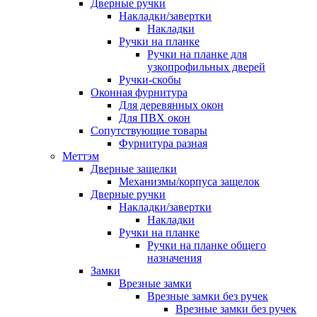
Дверные ручки
Накладки/завертки
Накладки
Ручки на планке
Ручки на планке для
узкопрофильных дверей
Ручки-скобы
Оконная фурнитура
Для деревянных окон
Для ПВХ окон
Сопутствующие товары
Фурнитура разная
Меттэм
Дверные защелки
Механизмы/корпуса защелок
Дверные ручки
Накладки/завертки
Накладки
Ручки на планке
Ручки на планке общего
назначения
Замки
Врезные замки
Врезные замки без ручек
Врезные замки без ручек