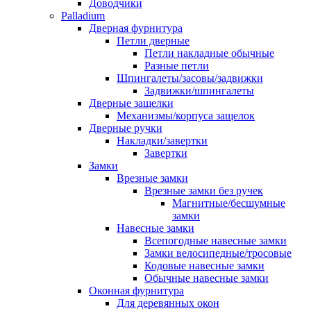
Доводчики
Palladium
Дверная фурнитура
Петли дверные
Петли накладные обычные
Разные петли
Шпингалеты/засовы/задвижки
Задвижки/шпингалеты
Дверные защелки
Механизмы/корпуса защелок
Дверные ручки
Накладки/завертки
Завертки
Замки
Врезные замки
Врезные замки без ручек
Магнитные/бесшумные
замки
Навесные замки
Всепогодные навесные замки
Замки велосипедные/тросовые
Кодовые навесные замки
Обычные навесные замки
Оконная фурнитура
Для деревянных окон