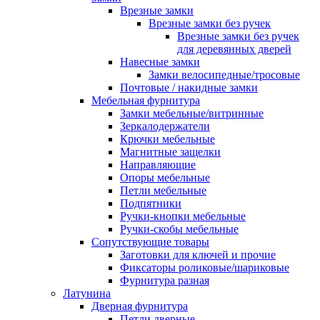
Врезные замки
Врезные замки без ручек
Врезные замки без ручек
для деревянных дверей
Навесные замки
Замки велосипедные/тросовые
Почтовые / накидные замки
Мебельная фурнитура
Замки мебельные/витринные
Зеркалодержатели
Крючки мебельные
Магнитные защелки
Направляющие
Опоры мебельные
Петли мебельные
Подпятники
Ручки-кнопки мебельные
Ручки-скобы мебельные
Сопутствующие товары
Заготовки для ключей и прочие
Фиксаторы роликовые/шариковые
Фурнитура разная
Латунина
Дверная фурнитура
Петли дверные