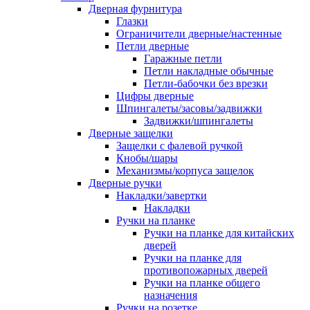
Дверная фурнитура
Глазки
Ограничители дверные/настенные
Петли дверные
Гаражные петли
Петли накладные обычные
Петли-бабочки без врезки
Цифры дверные
Шпингалеты/засовы/задвижки
Задвижки/шпингалеты
Дверные защелки
Защелки с фалевой ручкой
Кнобы/шары
Механизмы/корпуса защелок
Дверные ручки
Накладки/завертки
Накладки
Ручки на планке
Ручки на планке для китайских
дверей
Ручки на планке для
противопожарных дверей
Ручки на планке общего
назначения
Ручки на розетке