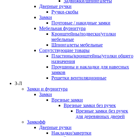
Задвижки/шпингалеты
Дверные ручки
Ручки-скобы
Замки
Почтовые / накидные замки
Мебельная фурнитура
Кронштейны/подвески/уголки
мебельные
Шпингалеты мебельные
Сопутствующие товары
Пластины/кронштейны/уголки общего
назначения
Проушины и накладки для навесных
замков
Решетки вентиляционные
З-Л
Замки и фурнитура
Замки
Врезные замки
Врезные замки без ручек
Врезные замки без ручек
для деревянных дверей
Замкофф
Дверные ручки
Накладки/завертки