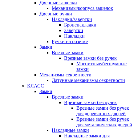
Дверные защелки
Механизмы/корпуса защелок
Дверные ручки
Накладки/завертки
Броненакладки
Завертки
Накладки
Ручки на розетке
Замки
Врезные замки
Врезные замки без ручек
Магнитные/бесшумные
замки
Механизмы секретности
Латунные механизмы секретности
КЛАСС
Замки
Врезные замки
Врезные замки без ручек
Врезные замки без ручек
для деревянных дверей
Врезные замки без ручек
для металлических дверей
Накладные замки
Накладные замки для