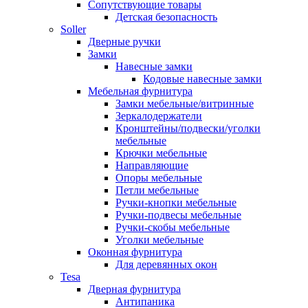
Сопутствующие товары
Детская безопасность
Soller
Дверные ручки
Замки
Навесные замки
Кодовые навесные замки
Мебельная фурнитура
Замки мебельные/витринные
Зеркалодержатели
Кронштейны/подвески/уголки
мебельные
Крючки мебельные
Направляющие
Опоры мебельные
Петли мебельные
Ручки-кнопки мебельные
Ручки-подвесы мебельные
Ручки-скобы мебельные
Уголки мебельные
Оконная фурнитура
Для деревянных окон
Tesa
Дверная фурнитура
Антипаника