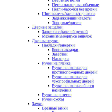
Ввертные петли
Петли накладные обычные
Петли-бабочки без врезки
Шпингалеты/засовы/задвижки
Задвижки/шпингалеты
Торцевые/ригеля
Дверные защелки
Защелки с фалевой ручкой
Механизмы/корпуса защелок
Дверные ручки
Накладки/завертки
Броненакладки
Завертки
Накладки
Ручки на планке
Ручки на планке для
противопожарных дверей
Ручки на планке для
узкопрофильных дверей
Ручки на планке общего
назначения
Ручки на розетке
Ручки-скобы
Замки
Врезные замки