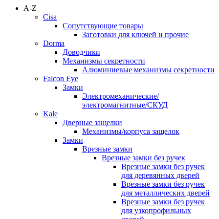
A-Z
Cisa
Сопутствующие товары
Заготовки для ключей и прочие
Dorma
Доводчики
Механизмы секретности
Алюминиевые механизмы секретности
Falcon Eye
Замки
Электромеханические/
электромагнитные/СКУД
Kale
Дверные защелки
Механизмы/корпуса защелок
Замки
Врезные замки
Врезные замки без ручек
Врезные замки без ручек
для деревянных дверей
Врезные замки без ручек
для металлических дверей
Врезные замки без ручек
для узкопрофильных