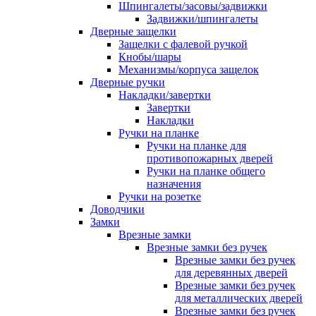
Шпингалеты/засовы/задвижки
Задвижки/шпингалеты
Дверные защелки
Защелки с фалевой ручкой
Кнобы/шары
Механизмы/корпуса защелок
Дверные ручки
Накладки/завертки
Завертки
Накладки
Ручки на планке
Ручки на планке для
противопожарных дверей
Ручки на планке общего
назначения
Ручки на розетке
Доводчики
Замки
Врезные замки
Врезные замки без ручек
Врезные замки без ручек
для деревянных дверей
Врезные замки без ручек
для металлических дверей
Врезные замки без ручек