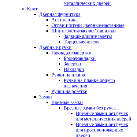
металлических дверей
Крит
Дверная фурнитура
Антипаника
Ограничители дверные/настенные
Шпингалеты/засовы/задвижки
Задвижки/шпингалеты
Торцевые/ригеля
Дверные ручки
Накладки/завертки
Броненакладки
Завертки
Накладки
Ручки на планке
Ручки на планке общего
назначения
Ручки на розетке
Замки
Врезные замки
Врезные замки без ручек
Врезные замки без ручек
для металлических дверей
Врезные замки без ручек
для противопожарных
дверей