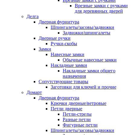
Врезные замки с ручками
Врезные замки с ручками
для деревянных дверей
Делга
Дверная фурнитура
Шпингалеты/засовы/задвижки
Задвижки/шпингалеты
Дверные ручки
Ручки-скобы
Замки
Навесные замки
Обычные навесные замки
Накладные замки
Накладные замки общего
назначения
Сопутствующие товары
Заготовки для ключей и прочие
Домарт
Дверная фурнитура
Крючки дверные/ветровые
Петли дверные
Петли-стрелы
Разные петли
Фигурные петли
Шпингалеты/засовы/задвижки