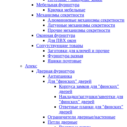
Мебельная фурнитура
Крючки мебельные
Механизмы секретности
Алюминиевые механизмы секретности
Латунные механизмы секретности
Прочие механизмы секретности
Оконная фурнитура
Для ПВХ окон
Сопутствующие товары
Заготовки для ключей и прочие
Фурнитура разная
Ящики почтовые
Апекс
Дверная фурнитура
Антипаника
Для "финских" дверей
Корпуса замков для "финских"
дверей
Накладки/заглушки/завертки для
"финских" дверей
Ответные планки для "финских"
дверей
Ограничители дверные/настенные
Петли дверные