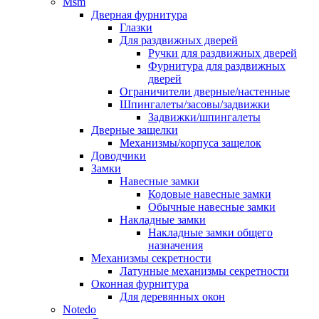
Msm
Дверная фурнитура
Глазки
Для раздвижных дверей
Ручки для раздвижных дверей
Фурнитура для раздвижных
дверей
Ограничители дверные/настенные
Шпингалеты/засовы/задвижки
Задвижки/шпингалеты
Дверные защелки
Механизмы/корпуса защелок
Доводчики
Замки
Навесные замки
Кодовые навесные замки
Обычные навесные замки
Накладные замки
Накладные замки общего
назначения
Механизмы секретности
Латунные механизмы секретности
Оконная фурнитура
Для деревянных окон
Notedo