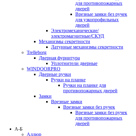
для противопожарных
дверей
Врезные замки без ручек
для узкопрофильных
дверей
Электромеханические/
электромагнитные/СКУД
Механизмы секретности
Латунные механизмы секретности
Trelleborg
Дверная фурнитура
Уплотнители дверные
WINDOORPRO
Дверные ручки
Ручки на планке
Ручки на планке для
противопожарных дверей
Замки
Врезные замки
Врезные замки без ручек
Врезные замки без ручек
для противопожарных
дверей
А-Б
Аллюр