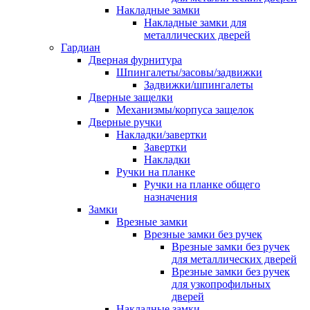
Накладные замки
Накладные замки для
металлических дверей
Гардиан
Дверная фурнитура
Шпингалеты/засовы/задвижки
Задвижки/шпингалеты
Дверные защелки
Механизмы/корпуса защелок
Дверные ручки
Накладки/завертки
Завертки
Накладки
Ручки на планке
Ручки на планке общего
назначения
Замки
Врезные замки
Врезные замки без ручек
Врезные замки без ручек
для металлических дверей
Врезные замки без ручек
для узкопрофильных
дверей
Накладные замки