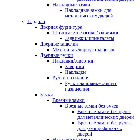
Накладные замки
Накладные замки для
металлических дверей
Гардиан
Дверная фурнитура
Шпингалеты/засовы/задвижки
Задвижки/шпингалеты
Дверные защелки
Механизмы/корпуса защелок
Дверные ручки
Накладки/завертки
Завертки
Накладки
Ручки на планке
Ручки на планке общего
назначения
Замки
Врезные замки
Врезные замки без ручек
Врезные замки без ручек
для металлических дверей
Врезные замки без ручек
для узкопрофильных
дверей
Накладные замки