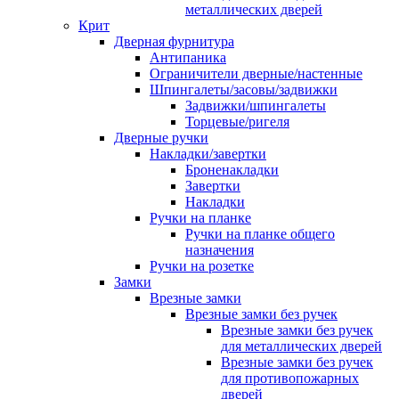
металлических дверей
Крит
Дверная фурнитура
Антипаника
Ограничители дверные/настенные
Шпингалеты/засовы/задвижки
Задвижки/шпингалеты
Торцевые/ригеля
Дверные ручки
Накладки/завертки
Броненакладки
Завертки
Накладки
Ручки на планке
Ручки на планке общего
назначения
Ручки на розетке
Замки
Врезные замки
Врезные замки без ручек
Врезные замки без ручек
для металлических дверей
Врезные замки без ручек
для противопожарных
дверей