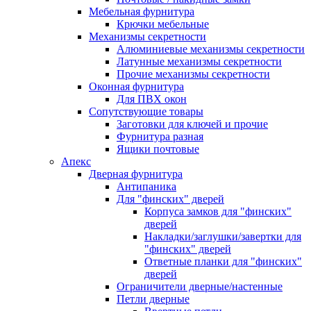
Мебельная фурнитура
Крючки мебельные
Механизмы секретности
Алюминиевые механизмы секретности
Латунные механизмы секретности
Прочие механизмы секретности
Оконная фурнитура
Для ПВХ окон
Сопутствующие товары
Заготовки для ключей и прочие
Фурнитура разная
Ящики почтовые
Апекс
Дверная фурнитура
Антипаника
Для "финских" дверей
Корпуса замков для "финских"
дверей
Накладки/заглушки/завертки для
"финских" дверей
Ответные планки для "финских"
дверей
Ограничители дверные/настенные
Петли дверные