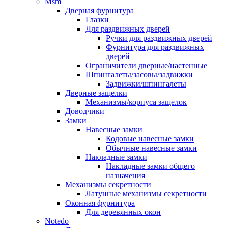
Msm
Дверная фурнитура
Глазки
Для раздвижных дверей
Ручки для раздвижных дверей
Фурнитура для раздвижных
дверей
Ограничители дверные/настенные
Шпингалеты/засовы/задвижки
Задвижки/шпингалеты
Дверные защелки
Механизмы/корпуса защелок
Доводчики
Замки
Навесные замки
Кодовые навесные замки
Обычные навесные замки
Накладные замки
Накладные замки общего
назначения
Механизмы секретности
Латунные механизмы секретности
Оконная фурнитура
Для деревянных окон
Notedo