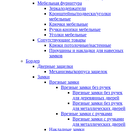
Мебельная фурнитура
Зеркалодержатели
Кронштейны/подвески/уголки
мебельные
Крючки мебельные
Ручки-кнопки мебельные
Уголки мебельные
Сопутствующие товары
Крюки потолочные/настенные
Проушины и накладки для навесных
замков
Бордер
Дверные защелки
Механизмы/корпуса защелок
Замки
Врезные замки
Врезные замки без ручек
Врезные замки без ручек
для деревянных дверей
Врезные замки без ручек
для металлических дверей
Врезные замки с ручками
Врезные замки с ручками
для металлических дверей
Накладные замки