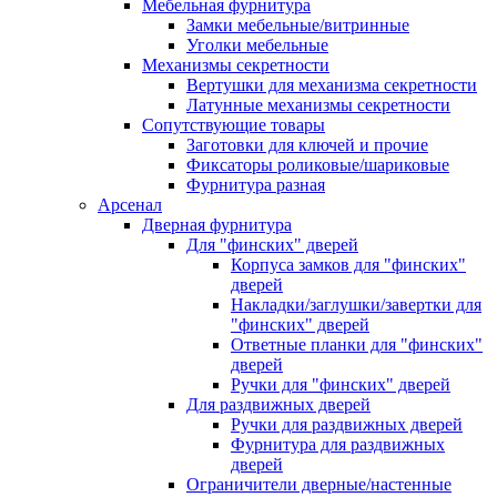
Мебельная фурнитура
Замки мебельные/витринные
Уголки мебельные
Механизмы секретности
Вертушки для механизма секретности
Латунные механизмы секретности
Сопутствующие товары
Заготовки для ключей и прочие
Фиксаторы роликовые/шариковые
Фурнитура разная
Арсенал
Дверная фурнитура
Для "финских" дверей
Корпуса замков для "финских"
дверей
Накладки/заглушки/завертки для
"финских" дверей
Ответные планки для "финских"
дверей
Ручки для "финских" дверей
Для раздвижных дверей
Ручки для раздвижных дверей
Фурнитура для раздвижных
дверей
Ограничители дверные/настенные