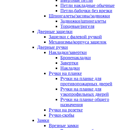
Ввертные петли
Петли накладные обычные
Петли-бабочки без врезки
Шпингалеты/засовы/задвижки
Задвижки/шпингалеты
Торцевые/ригеля
Дверные защелки
Защелки с фалевой ручкой
Механизмы/корпуса защелок
Дверные ручки
Накладки/завертки
Броненакладки
Завертки
Накладки
Ручки на планке
Ручки на планке для
противопожарных дверей
Ручки на планке для
узкопрофильных дверей
Ручки на планке общего
назначения
Ручки на розетке
Ручки-скобы
Замки
Врезные замки