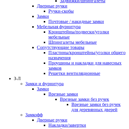
Задвижки/шпингалеты
Дверные ручки
Ручки-скобы
Замки
Почтовые / накидные замки
Мебельная фурнитура
Кронштейны/подвески/уголки
мебельные
Шпингалеты мебельные
Сопутствующие товары
Пластины/кронштейны/уголки общего
назначения
Проушины и накладки для навесных
замков
Решетки вентиляционные
З-Л
Замки и фурнитура
Замки
Врезные замки
Врезные замки без ручек
Врезные замки без ручек
для деревянных дверей
Замкофф
Дверные ручки
Накладки/завертки