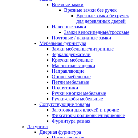
Врезные замки
Врезные замки без ручек
Врезные замки без ручек
для деревянных дверей
Навесные замки
Замки велосипедные/тросовые
Почтовые / накидные замки
Мебельная фурнитура
Замки мебельные/витринные
Зеркалодержатели
Крючки мебельные
Магнитные защелки
Направляющие
Опоры мебельные
Петли мебельные
Подпятники
Ручки-кнопки мебельные
Ручки-скобы мебельные
Сопутствующие товары
Заготовки для ключей и прочие
Фиксаторы роликовые/шариковые
Фурнитура разная
Латунина
Дверная фурнитура
Петли дверные