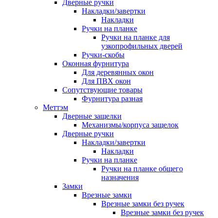
Дверные ручки
Накладки/завертки
Накладки
Ручки на планке
Ручки на планке для
узкопрофильных дверей
Ручки-скобы
Оконная фурнитура
Для деревянных окон
Для ПВХ окон
Сопутствующие товары
Фурнитура разная
Меттэм
Дверные защелки
Механизмы/корпуса защелок
Дверные ручки
Накладки/завертки
Накладки
Ручки на планке
Ручки на планке общего
назначения
Замки
Врезные замки
Врезные замки без ручек
Врезные замки без ручек