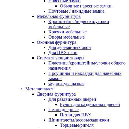
Навесные замки
Обычные навесные замки
Почтовые / накидные замки
Мебельная фурнитура
Кронштейны/подвески/уголки
мебельные
Крючки мебельные
Опоры мебельные
Оконная фурнитура
Для деревянных окон
Для ПВХ окон
Сопутствующие товары
Пластины/кронштейны/уголки общего
назначения
Проушины и накладки для навесных
замков
Фурнитура разная
Металлопласт
Дверная фурнитура
Для раздвижных дверей
Ручки для раздвижных дверей
Петли дверные
Петли для ПВХ
Шпингалеты/засовы/задвижки
Торцевые/ригеля