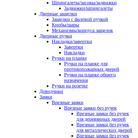
Шпингалеты/засовы/задвижки
Задвижки/шпингалеты
Дверные защелки
Защелки с фалевой ручкой
Кнобы/шары
Механизмы/корпуса защелок
Дверные ручки
Накладки/завертки
Завертки
Накладки
Ручки на планке
Ручки на планке для
противопожарных дверей
Ручки на планке общего
назначения
Ручки на розетке
Доводчики
Замки
Врезные замки
Врезные замки без ручек
Врезные замки без ручек
для деревянных дверей
Врезные замки без ручек
для металлических дверей
Врезные замки без ручек