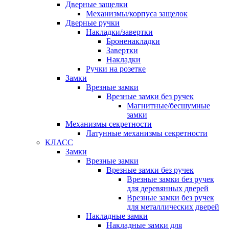
Дверные защелки
Механизмы/корпуса защелок
Дверные ручки
Накладки/завертки
Броненакладки
Завертки
Накладки
Ручки на розетке
Замки
Врезные замки
Врезные замки без ручек
Магнитные/бесшумные
замки
Механизмы секретности
Латунные механизмы секретности
КЛАСС
Замки
Врезные замки
Врезные замки без ручек
Врезные замки без ручек
для деревянных дверей
Врезные замки без ручек
для металлических дверей
Накладные замки
Накладные замки для