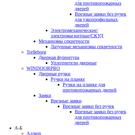
для противопожарных
дверей
Врезные замки без ручек
для узкопрофильных
дверей
Электромеханические/
электромагнитные/СКУД
Механизмы секретности
Латунные механизмы секретности
Trelleborg
Дверная фурнитура
Уплотнители дверные
WINDOORPRO
Дверные ручки
Ручки на планке
Ручки на планке для
противопожарных дверей
Замки
Врезные замки
Врезные замки без ручек
Врезные замки без ручек
для противопожарных
дверей
А-Б
Аллюр