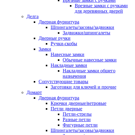
Врезные замки с ручками
Врезные замки с ручками
для деревянных дверей
Делга
Дверная фурнитура
Шпингалеты/засовы/задвижки
Задвижки/шпингалеты
Дверные ручки
Ручки-скобы
Замки
Навесные замки
Обычные навесные замки
Накладные замки
Накладные замки общего
назначения
Сопутствующие товары
Заготовки для ключей и прочие
Домарт
Дверная фурнитура
Крючки дверные/ветровые
Петли дверные
Петли-стрелы
Разные петли
Фигурные петли
Шпингалеты/засовы/задвижки