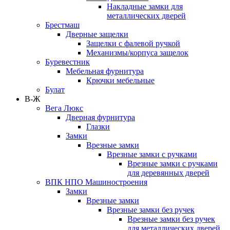
Накладные замки для
металлических дверей
Брестмаш
Дверные защелки
Защелки с фалевой ручкой
Механизмы/корпуса защелок
Буревестник
Мебельная фурнитура
Крючки мебельные
Булат
В-Ж
Вега Люкс
Дверная фурнитура
Глазки
Замки
Врезные замки
Врезные замки с ручками
Врезные замки с ручками
для деревянных дверей
ВПК НПО Машиностроения
Замки
Врезные замки
Врезные замки без ручек
Врезные замки без ручек
для металлических дверей