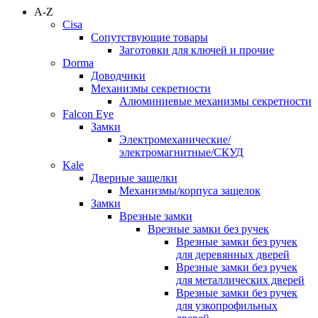
A-Z
Cisa
Сопутствующие товары
Заготовки для ключей и прочие
Dorma
Доводчики
Механизмы секретности
Алюминиевые механизмы секретности
Falcon Eye
Замки
Электромеханические/
электромагнитные/СКУД
Kale
Дверные защелки
Механизмы/корпуса защелок
Замки
Врезные замки
Врезные замки без ручек
Врезные замки без ручек
для деревянных дверей
Врезные замки без ручек
для металлических дверей
Врезные замки без ручек
для узкопрофильных