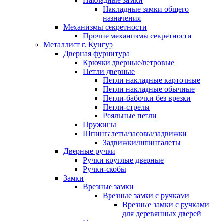
Накладные замки
Накладные замки общего
назначения
Механизмы секретности
Прочие механизмы секретности
Металлист г. Кунгур
Дверная фурнитура
Крючки дверные/ветровые
Петли дверные
Петли накладные карточные
Петли накладные обычные
Петли-бабочки без врезки
Петли-стрелы
Рояльные петли
Пружины
Шпингалеты/засовы/задвижки
Задвижки/шпингалеты
Дверные ручки
Ручки круглые дверные
Ручки-скобы
Замки
Врезные замки
Врезные замки с ручками
Врезные замки с ручками
для деревянных дверей