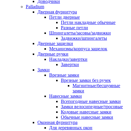
Доводчики
Palladium
Дверная фурнитура
Петли дверные
Петли накладные обычные
Разные петли
Шпингалеты/засовы/задвижки
Задвижки/шпингалеты
Дверные защелки
Механизмы/корпуса защелок
Дверные ручки
Накладки/завертки
Завертки
Замки
Врезные замки
Врезные замки без ручек
Магнитные/бесшумные
замки
Навесные замки
Всепогодные навесные замки
Замки велосипедные/тросовые
Кодовые навесные замки
Обычные навесные замки
Оконная фурнитура
Для деревянных окон