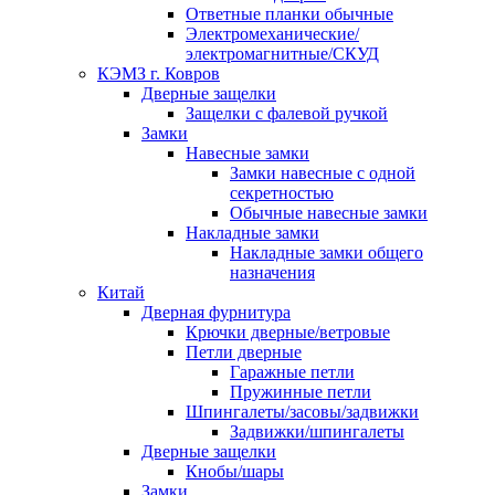
Ответные планки обычные
Электромеханические/
электромагнитные/СКУД
КЭМЗ г. Ковров
Дверные защелки
Защелки с фалевой ручкой
Замки
Навесные замки
Замки навесные с одной
секретностью
Обычные навесные замки
Накладные замки
Накладные замки общего
назначения
Китай
Дверная фурнитура
Крючки дверные/ветровые
Петли дверные
Гаражные петли
Пружинные петли
Шпингалеты/засовы/задвижки
Задвижки/шпингалеты
Дверные защелки
Кнобы/шары
Замки