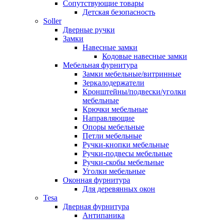
Сопутствующие товары
Детская безопасность
Soller
Дверные ручки
Замки
Навесные замки
Кодовые навесные замки
Мебельная фурнитура
Замки мебельные/витринные
Зеркалодержатели
Кронштейны/подвески/уголки
мебельные
Крючки мебельные
Направляющие
Опоры мебельные
Петли мебельные
Ручки-кнопки мебельные
Ручки-подвесы мебельные
Ручки-скобы мебельные
Уголки мебельные
Оконная фурнитура
Для деревянных окон
Tesa
Дверная фурнитура
Антипаника