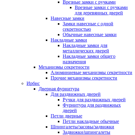
Врезные замки с ручками
Врезные замки с ручками
для деревянных дверей
Навесные замки
Замки навесные с одной
секретностью
Обычные навесные замки
Накладные замки
Накладные замки для
металлических дверей
Накладные замки общего
назначения
Механизмы секретности
Алюминиевые механизмы секретности
Прочие механизмы секретности
Ирбис
Дверная фурнитура
Для раздвижных дверей
Ручки для раздвижных дверей
Фурнитура для раздвижных
дверей
Петли дверные
Петли накладные обычные
Шпингалеты/засовы/задвижки
Задвижки/шпингалеты