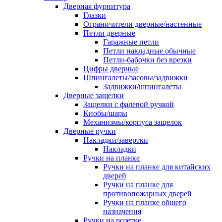
Дверная фурнитура
Глазки
Ограничители дверные/настенные
Петли дверные
Гаражные петли
Петли накладные обычные
Петли-бабочки без врезки
Цифры дверные
Шпингалеты/засовы/задвижки
Задвижки/шпингалеты
Дверные защелки
Защелки с фалевой ручкой
Кнобы/шары
Механизмы/корпуса защелок
Дверные ручки
Накладки/завертки
Накладки
Ручки на планке
Ручки на планке для китайских
дверей
Ручки на планке для
противопожарных дверей
Ручки на планке общего
назначения
Ручки на розетке