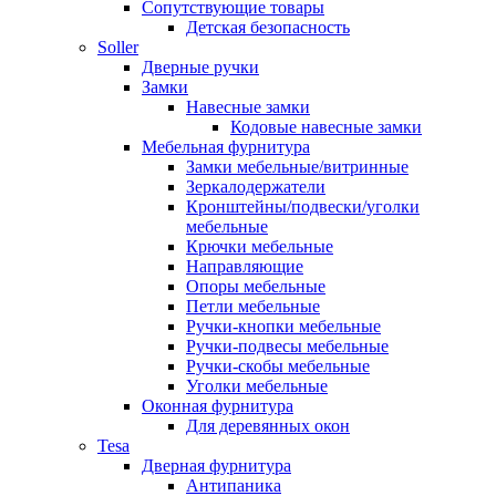
Сопутствующие товары
Детская безопасность
Soller
Дверные ручки
Замки
Навесные замки
Кодовые навесные замки
Мебельная фурнитура
Замки мебельные/витринные
Зеркалодержатели
Кронштейны/подвески/уголки
мебельные
Крючки мебельные
Направляющие
Опоры мебельные
Петли мебельные
Ручки-кнопки мебельные
Ручки-подвесы мебельные
Ручки-скобы мебельные
Уголки мебельные
Оконная фурнитура
Для деревянных окон
Tesa
Дверная фурнитура
Антипаника