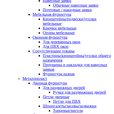
Навесные замки
Обычные навесные замки
Почтовые / накидные замки
Мебельная фурнитура
Кронштейны/подвески/уголки
мебельные
Крючки мебельные
Опоры мебельные
Оконная фурнитура
Для деревянных окон
Для ПВХ окон
Сопутствующие товары
Пластины/кронштейны/уголки общего
назначения
Проушины и накладки для навесных
замков
Фурнитура разная
Металлопласт
Дверная фурнитура
Для раздвижных дверей
Ручки для раздвижных дверей
Петли дверные
Петли для ПВХ
Шпингалеты/засовы/задвижки
Торцевые/ригеля