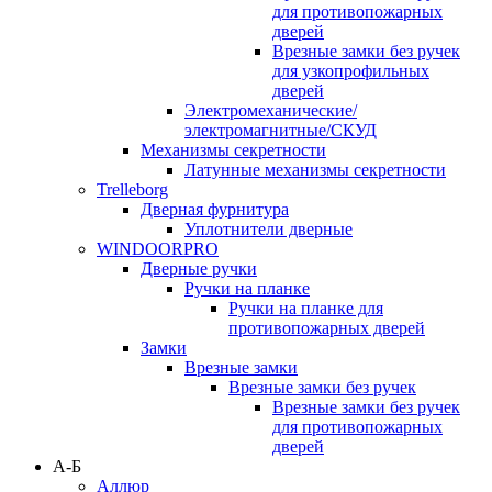
для противопожарных
дверей
Врезные замки без ручек
для узкопрофильных
дверей
Электромеханические/
электромагнитные/СКУД
Механизмы секретности
Латунные механизмы секретности
Trelleborg
Дверная фурнитура
Уплотнители дверные
WINDOORPRO
Дверные ручки
Ручки на планке
Ручки на планке для
противопожарных дверей
Замки
Врезные замки
Врезные замки без ручек
Врезные замки без ручек
для противопожарных
дверей
А-Б
Аллюр