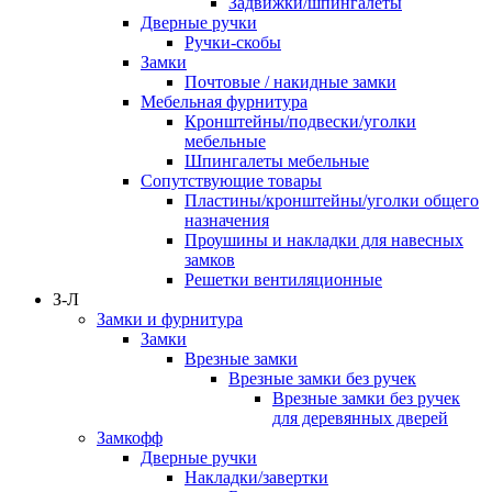
Задвижки/шпингалеты
Дверные ручки
Ручки-скобы
Замки
Почтовые / накидные замки
Мебельная фурнитура
Кронштейны/подвески/уголки
мебельные
Шпингалеты мебельные
Сопутствующие товары
Пластины/кронштейны/уголки общего
назначения
Проушины и накладки для навесных
замков
Решетки вентиляционные
З-Л
Замки и фурнитура
Замки
Врезные замки
Врезные замки без ручек
Врезные замки без ручек
для деревянных дверей
Замкофф
Дверные ручки
Накладки/завертки