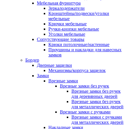
Мебельная фурнитура
Зеркалодержатели
Кронштейны/подвески/уголки
мебельные
Крючки мебельные
Ручки-кнопки мебельные
Уголки мебельные
Сопутствующие товары
Крюки потолочные/настенные
Проушины и накладки для навесных
замков
Бордер
Дверные защелки
Механизмы/корпуса защелок
Замки
Врезные замки
Врезные замки без ручек
Врезные замки без ручек
для деревянных дверей
Врезные замки без ручек
для металлических дверей
Врезные замки с ручками
Врезные замки с ручками
для металлических дверей
Накладные замки