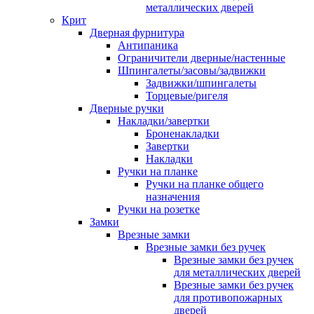
металлических дверей
Крит
Дверная фурнитура
Антипаника
Ограничители дверные/настенные
Шпингалеты/засовы/задвижки
Задвижки/шпингалеты
Торцевые/ригеля
Дверные ручки
Накладки/завертки
Броненакладки
Завертки
Накладки
Ручки на планке
Ручки на планке общего
назначения
Ручки на розетке
Замки
Врезные замки
Врезные замки без ручек
Врезные замки без ручек
для металлических дверей
Врезные замки без ручек
для противопожарных
дверей