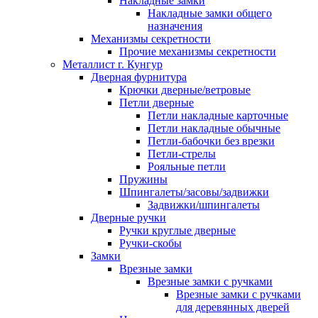
Накладные замки
Накладные замки общего
назначения
Механизмы секретности
Прочие механизмы секретности
Металлист г. Кунгур
Дверная фурнитура
Крючки дверные/ветровые
Петли дверные
Петли накладные карточные
Петли накладные обычные
Петли-бабочки без врезки
Петли-стрелы
Рояльные петли
Пружины
Шпингалеты/засовы/задвижки
Задвижки/шпингалеты
Дверные ручки
Ручки круглые дверные
Ручки-скобы
Замки
Врезные замки
Врезные замки с ручками
Врезные замки с ручками
для деревянных дверей