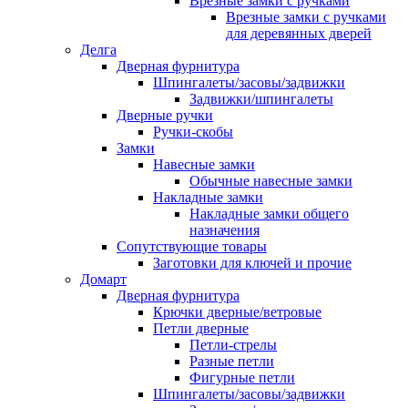
Врезные замки с ручками
Врезные замки с ручками
для деревянных дверей
Делга
Дверная фурнитура
Шпингалеты/засовы/задвижки
Задвижки/шпингалеты
Дверные ручки
Ручки-скобы
Замки
Навесные замки
Обычные навесные замки
Накладные замки
Накладные замки общего
назначения
Сопутствующие товары
Заготовки для ключей и прочие
Домарт
Дверная фурнитура
Крючки дверные/ветровые
Петли дверные
Петли-стрелы
Разные петли
Фигурные петли
Шпингалеты/засовы/задвижки