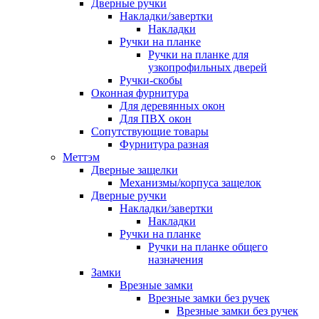
Дверные ручки
Накладки/завертки
Накладки
Ручки на планке
Ручки на планке для
узкопрофильных дверей
Ручки-скобы
Оконная фурнитура
Для деревянных окон
Для ПВХ окон
Сопутствующие товары
Фурнитура разная
Меттэм
Дверные защелки
Механизмы/корпуса защелок
Дверные ручки
Накладки/завертки
Накладки
Ручки на планке
Ручки на планке общего
назначения
Замки
Врезные замки
Врезные замки без ручек
Врезные замки без ручек