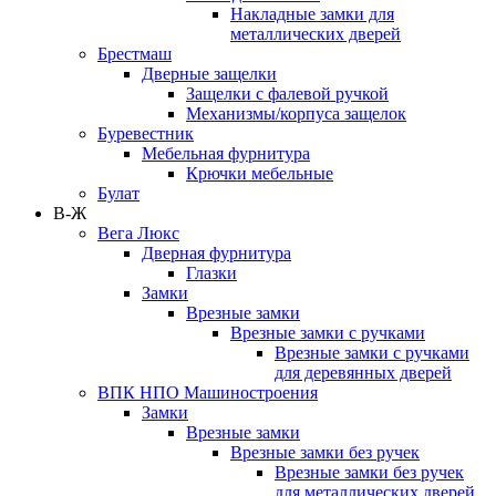
Накладные замки для
металлических дверей
Брестмаш
Дверные защелки
Защелки с фалевой ручкой
Механизмы/корпуса защелок
Буревестник
Мебельная фурнитура
Крючки мебельные
Булат
В-Ж
Вега Люкс
Дверная фурнитура
Глазки
Замки
Врезные замки
Врезные замки с ручками
Врезные замки с ручками
для деревянных дверей
ВПК НПО Машиностроения
Замки
Врезные замки
Врезные замки без ручек
Врезные замки без ручек
для металлических дверей