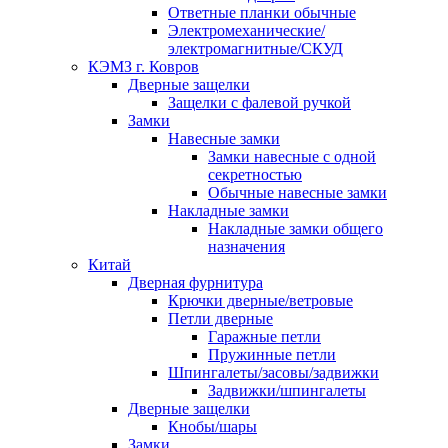
Ответные планки обычные
Электромеханические/
электромагнитные/СКУД
КЭМЗ г. Ковров
Дверные защелки
Защелки с фалевой ручкой
Замки
Навесные замки
Замки навесные с одной
секретностью
Обычные навесные замки
Накладные замки
Накладные замки общего
назначения
Китай
Дверная фурнитура
Крючки дверные/ветровые
Петли дверные
Гаражные петли
Пружинные петли
Шпингалеты/засовы/задвижки
Задвижки/шпингалеты
Дверные защелки
Кнобы/шары
Замки