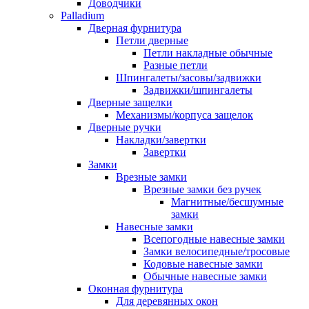
Доводчики
Palladium
Дверная фурнитура
Петли дверные
Петли накладные обычные
Разные петли
Шпингалеты/засовы/задвижки
Задвижки/шпингалеты
Дверные защелки
Механизмы/корпуса защелок
Дверные ручки
Накладки/завертки
Завертки
Замки
Врезные замки
Врезные замки без ручек
Магнитные/бесшумные
замки
Навесные замки
Всепогодные навесные замки
Замки велосипедные/тросовые
Кодовые навесные замки
Обычные навесные замки
Оконная фурнитура
Для деревянных окон