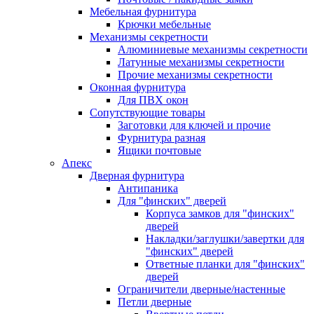
Мебельная фурнитура
Крючки мебельные
Механизмы секретности
Алюминиевые механизмы секретности
Латунные механизмы секретности
Прочие механизмы секретности
Оконная фурнитура
Для ПВХ окон
Сопутствующие товары
Заготовки для ключей и прочие
Фурнитура разная
Ящики почтовые
Апекс
Дверная фурнитура
Антипаника
Для "финских" дверей
Корпуса замков для "финских"
дверей
Накладки/заглушки/завертки для
"финских" дверей
Ответные планки для "финских"
дверей
Ограничители дверные/настенные
Петли дверные