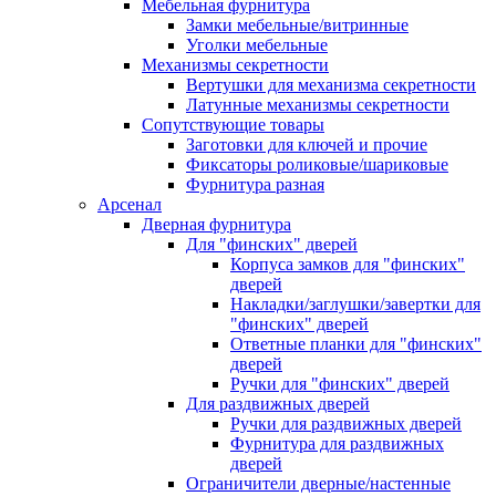
Мебельная фурнитура
Замки мебельные/витринные
Уголки мебельные
Механизмы секретности
Вертушки для механизма секретности
Латунные механизмы секретности
Сопутствующие товары
Заготовки для ключей и прочие
Фиксаторы роликовые/шариковые
Фурнитура разная
Арсенал
Дверная фурнитура
Для "финских" дверей
Корпуса замков для "финских"
дверей
Накладки/заглушки/завертки для
"финских" дверей
Ответные планки для "финских"
дверей
Ручки для "финских" дверей
Для раздвижных дверей
Ручки для раздвижных дверей
Фурнитура для раздвижных
дверей
Ограничители дверные/настенные