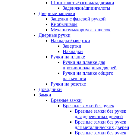
Шпингалеты/засовы/задвижки
Задвижки/шпингалеты
Дверные защелки
Защелки с фалевой ручкой
Кнобы/шары
Механизмы/корпуса защелок
Дверные ручки
Накладки/завертки
Завертки
Накладки
Ручки на планке
Ручки на планке для
противопожарных дверей
Ручки на планке общего
назначения
Ручки на розетке
Доводчики
Замки
Врезные замки
Врезные замки без ручек
Врезные замки без ручек
для деревянных дверей
Врезные замки без ручек
для металлических дверей
Врезные замки без ручек