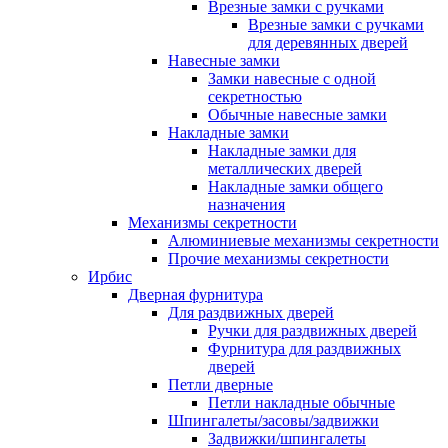
Врезные замки с ручками
Врезные замки с ручками
для деревянных дверей
Навесные замки
Замки навесные с одной
секретностью
Обычные навесные замки
Накладные замки
Накладные замки для
металлических дверей
Накладные замки общего
назначения
Механизмы секретности
Алюминиевые механизмы секретности
Прочие механизмы секретности
Ирбис
Дверная фурнитура
Для раздвижных дверей
Ручки для раздвижных дверей
Фурнитура для раздвижных
дверей
Петли дверные
Петли накладные обычные
Шпингалеты/засовы/задвижки
Задвижки/шпингалеты