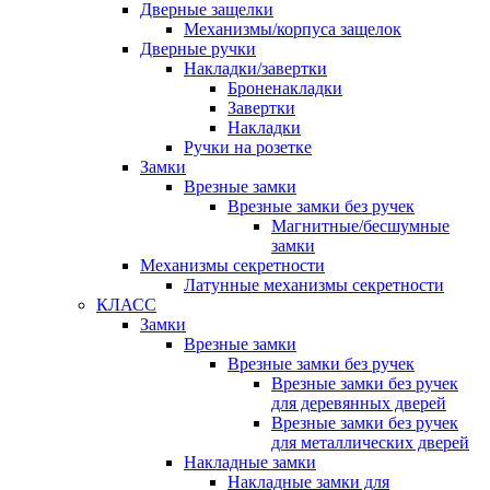
Дверные защелки
Механизмы/корпуса защелок
Дверные ручки
Накладки/завертки
Броненакладки
Завертки
Накладки
Ручки на розетке
Замки
Врезные замки
Врезные замки без ручек
Магнитные/бесшумные
замки
Механизмы секретности
Латунные механизмы секретности
КЛАСС
Замки
Врезные замки
Врезные замки без ручек
Врезные замки без ручек
для деревянных дверей
Врезные замки без ручек
для металлических дверей
Накладные замки
Накладные замки для