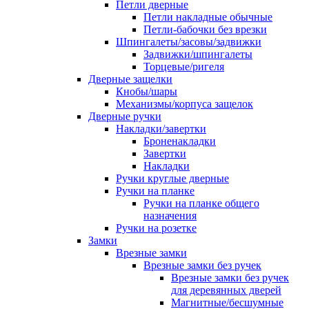
Петли дверные
Петли накладные обычные
Петли-бабочки без врезки
Шпингалеты/засовы/задвижки
Задвижки/шпингалеты
Торцевые/ригеля
Дверные защелки
Кнобы/шары
Механизмы/корпуса защелок
Дверные ручки
Накладки/завертки
Броненакладки
Завертки
Накладки
Ручки круглые дверные
Ручки на планке
Ручки на планке общего
назначения
Ручки на розетке
Замки
Врезные замки
Врезные замки без ручек
Врезные замки без ручек
для деревянных дверей
Магнитные/бесшумные