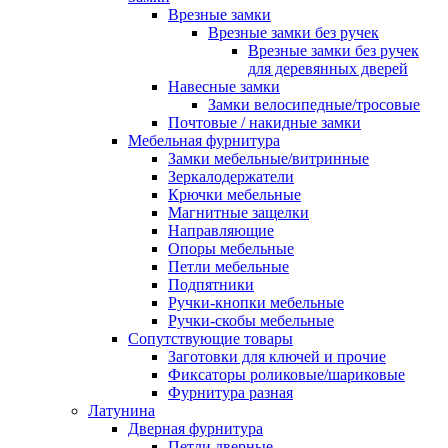
Врезные замки
Врезные замки без ручек
Врезные замки без ручек
для деревянных дверей
Навесные замки
Замки велосипедные/тросовые
Почтовые / накидные замки
Мебельная фурнитура
Замки мебельные/витринные
Зеркалодержатели
Крючки мебельные
Магнитные защелки
Направляющие
Опоры мебельные
Петли мебельные
Подпятники
Ручки-кнопки мебельные
Ручки-скобы мебельные
Сопутствующие товары
Заготовки для ключей и прочие
Фиксаторы роликовые/шариковые
Фурнитура разная
Латунина
Дверная фурнитура
Петли дверные