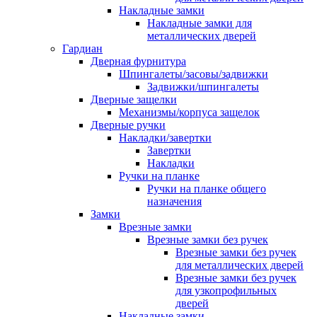
Накладные замки
Накладные замки для
металлических дверей
Гардиан
Дверная фурнитура
Шпингалеты/засовы/задвижки
Задвижки/шпингалеты
Дверные защелки
Механизмы/корпуса защелок
Дверные ручки
Накладки/завертки
Завертки
Накладки
Ручки на планке
Ручки на планке общего
назначения
Замки
Врезные замки
Врезные замки без ручек
Врезные замки без ручек
для металлических дверей
Врезные замки без ручек
для узкопрофильных
дверей
Накладные замки