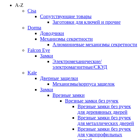
A-Z
Cisa
Сопутствующие товары
Заготовки для ключей и прочие
Dorma
Доводчики
Механизмы секретности
Алюминиевые механизмы секретности
Falcon Eye
Замки
Электромеханические/
электромагнитные/СКУД
Kale
Дверные защелки
Механизмы/корпуса защелок
Замки
Врезные замки
Врезные замки без ручек
Врезные замки без ручек
для деревянных дверей
Врезные замки без ручек
для металлических дверей
Врезные замки без ручек
для узкопрофильных