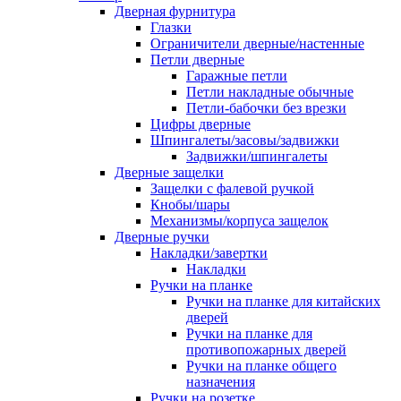
Дверная фурнитура
Глазки
Ограничители дверные/настенные
Петли дверные
Гаражные петли
Петли накладные обычные
Петли-бабочки без врезки
Цифры дверные
Шпингалеты/засовы/задвижки
Задвижки/шпингалеты
Дверные защелки
Защелки с фалевой ручкой
Кнобы/шары
Механизмы/корпуса защелок
Дверные ручки
Накладки/завертки
Накладки
Ручки на планке
Ручки на планке для китайских
дверей
Ручки на планке для
противопожарных дверей
Ручки на планке общего
назначения
Ручки на розетке