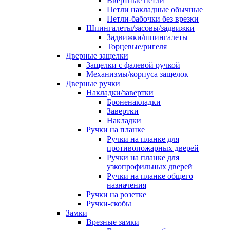
Ввертные петли
Петли накладные обычные
Петли-бабочки без врезки
Шпингалеты/засовы/задвижки
Задвижки/шпингалеты
Торцевые/ригеля
Дверные защелки
Защелки с фалевой ручкой
Механизмы/корпуса защелок
Дверные ручки
Накладки/завертки
Броненакладки
Завертки
Накладки
Ручки на планке
Ручки на планке для
противопожарных дверей
Ручки на планке для
узкопрофильных дверей
Ручки на планке общего
назначения
Ручки на розетке
Ручки-скобы
Замки
Врезные замки