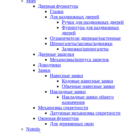
Msm
Дверная фурнитура
Глазки
Для раздвижных дверей
Ручки для раздвижных дверей
Фурнитура для раздвижных
дверей
Ограничители дверные/настенные
Шпингалеты/засовы/задвижки
Задвижки/шпингалеты
Дверные защелки
Механизмы/корпуса защелок
Доводчики
Замки
Навесные замки
Кодовые навесные замки
Обычные навесные замки
Накладные замки
Накладные замки общего
назначения
Механизмы секретности
Латунные механизмы секретности
Оконная фурнитура
Для деревянных окон
Notedo