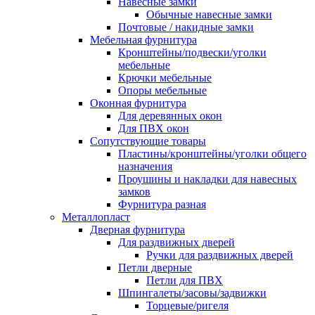
Навесные замки
Обычные навесные замки
Почтовые / накидные замки
Мебельная фурнитура
Кронштейны/подвески/уголки
мебельные
Крючки мебельные
Опоры мебельные
Оконная фурнитура
Для деревянных окон
Для ПВХ окон
Сопутствующие товары
Пластины/кронштейны/уголки общего
назначения
Проушины и накладки для навесных
замков
Фурнитура разная
Металлопласт
Дверная фурнитура
Для раздвижных дверей
Ручки для раздвижных дверей
Петли дверные
Петли для ПВХ
Шпингалеты/засовы/задвижки
Торцевые/ригеля