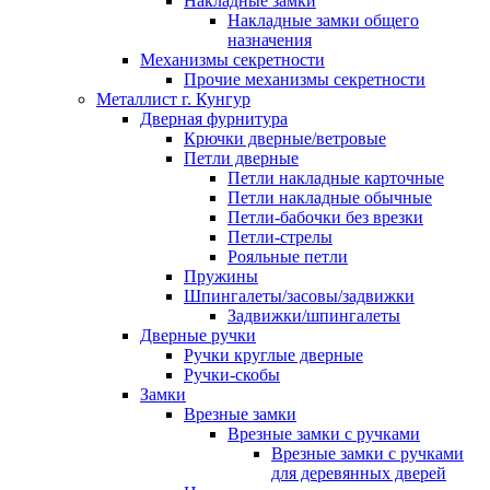
Накладные замки
Накладные замки общего
назначения
Механизмы секретности
Прочие механизмы секретности
Металлист г. Кунгур
Дверная фурнитура
Крючки дверные/ветровые
Петли дверные
Петли накладные карточные
Петли накладные обычные
Петли-бабочки без врезки
Петли-стрелы
Рояльные петли
Пружины
Шпингалеты/засовы/задвижки
Задвижки/шпингалеты
Дверные ручки
Ручки круглые дверные
Ручки-скобы
Замки
Врезные замки
Врезные замки с ручками
Врезные замки с ручками
для деревянных дверей