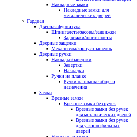
Накладные замки
Накладные замки для
металлических дверей
Гардиан
Дверная фурнитура
Шпингалеты/засовы/задвижки
Задвижки/шпингалеты
Дверные защелки
Механизмы/корпуса защелок
Дверные ручки
Накладки/завертки
Завертки
Накладки
Ручки на планке
Ручки на планке общего
назначения
Замки
Врезные замки
Врезные замки без ручек
Врезные замки без ручек
для металлических дверей
Врезные замки без ручек
для узкопрофильных
дверей
Накладные замки