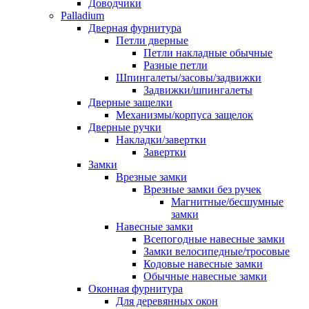
Доводчики
Palladium
Дверная фурнитура
Петли дверные
Петли накладные обычные
Разные петли
Шпингалеты/засовы/задвижки
Задвижки/шпингалеты
Дверные защелки
Механизмы/корпуса защелок
Дверные ручки
Накладки/завертки
Завертки
Замки
Врезные замки
Врезные замки без ручек
Магнитные/бесшумные
замки
Навесные замки
Всепогодные навесные замки
Замки велосипедные/тросовые
Кодовые навесные замки
Обычные навесные замки
Оконная фурнитура
Для деревянных окон