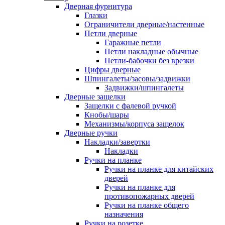
Дверная фурнитура
Глазки
Ограничители дверные/настенные
Петли дверные
Гаражные петли
Петли накладные обычные
Петли-бабочки без врезки
Цифры дверные
Шпингалеты/засовы/задвижки
Задвижки/шпингалеты
Дверные защелки
Защелки с фалевой ручкой
Кнобы/шары
Механизмы/корпуса защелок
Дверные ручки
Накладки/завертки
Накладки
Ручки на планке
Ручки на планке для китайских
дверей
Ручки на планке для
противопожарных дверей
Ручки на планке общего
назначения
Ручки на розетке