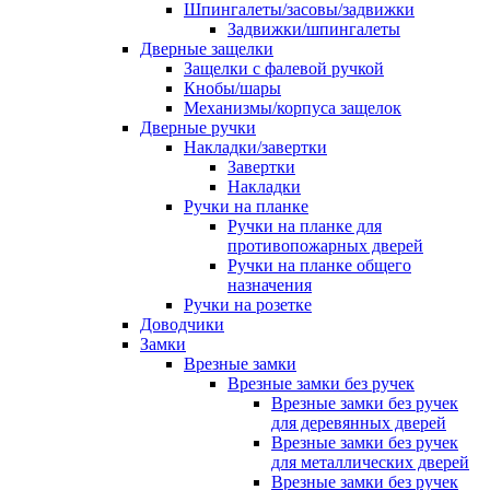
Шпингалеты/засовы/задвижки
Задвижки/шпингалеты
Дверные защелки
Защелки с фалевой ручкой
Кнобы/шары
Механизмы/корпуса защелок
Дверные ручки
Накладки/завертки
Завертки
Накладки
Ручки на планке
Ручки на планке для
противопожарных дверей
Ручки на планке общего
назначения
Ручки на розетке
Доводчики
Замки
Врезные замки
Врезные замки без ручек
Врезные замки без ручек
для деревянных дверей
Врезные замки без ручек
для металлических дверей
Врезные замки без ручек