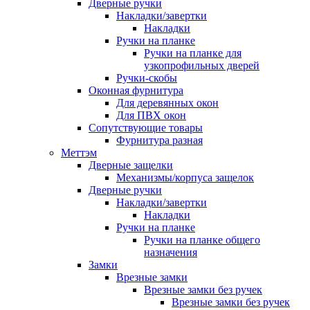
Дверные ручки
Накладки/завертки
Накладки
Ручки на планке
Ручки на планке для
узкопрофильных дверей
Ручки-скобы
Оконная фурнитура
Для деревянных окон
Для ПВХ окон
Сопутствующие товары
Фурнитура разная
Меттэм
Дверные защелки
Механизмы/корпуса защелок
Дверные ручки
Накладки/завертки
Накладки
Ручки на планке
Ручки на планке общего
назначения
Замки
Врезные замки
Врезные замки без ручек
Врезные замки без ручек