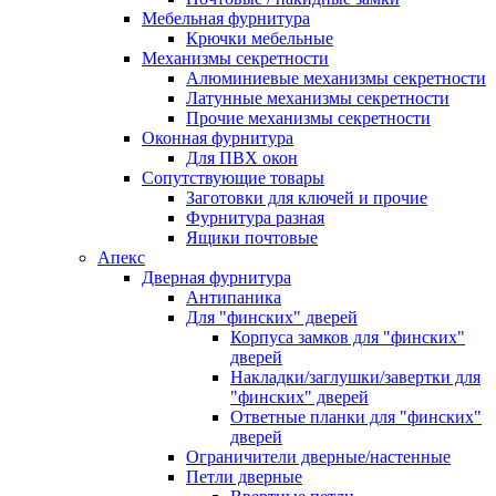
Мебельная фурнитура
Крючки мебельные
Механизмы секретности
Алюминиевые механизмы секретности
Латунные механизмы секретности
Прочие механизмы секретности
Оконная фурнитура
Для ПВХ окон
Сопутствующие товары
Заготовки для ключей и прочие
Фурнитура разная
Ящики почтовые
Апекс
Дверная фурнитура
Антипаника
Для "финских" дверей
Корпуса замков для "финских"
дверей
Накладки/заглушки/завертки для
"финских" дверей
Ответные планки для "финских"
дверей
Ограничители дверные/настенные
Петли дверные