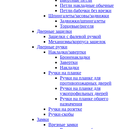
Ввертные петли
Петли накладные обычные
Петли-бабочки без врезки
Шпингалеты/засовы/задвижки
Задвижки/шпингалеты
Торцевые/ригеля
Дверные защелки
Защелки с фалевой ручкой
Механизмы/корпуса защелок
Дверные ручки
Накладки/завертки
Броненакладки
Завертки
Накладки
Ручки на планке
Ручки на планке для
противопожарных дверей
Ручки на планке для
узкопрофильных дверей
Ручки на планке общего
назначения
Ручки на розетке
Ручки-скобы
Замки
Врезные замки