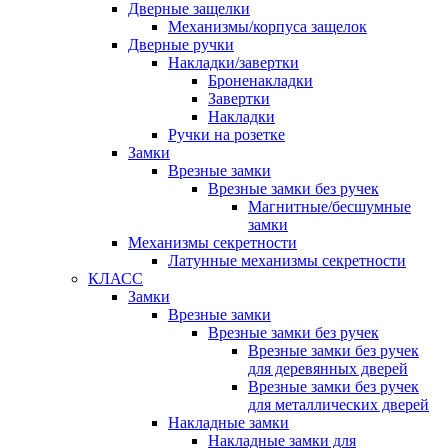
Дверные защелки
Механизмы/корпуса защелок
Дверные ручки
Накладки/завертки
Броненакладки
Завертки
Накладки
Ручки на розетке
Замки
Врезные замки
Врезные замки без ручек
Магнитные/бесшумные
замки
Механизмы секретности
Латунные механизмы секретности
КЛАСС
Замки
Врезные замки
Врезные замки без ручек
Врезные замки без ручек
для деревянных дверей
Врезные замки без ручек
для металлических дверей
Накладные замки
Накладные замки для