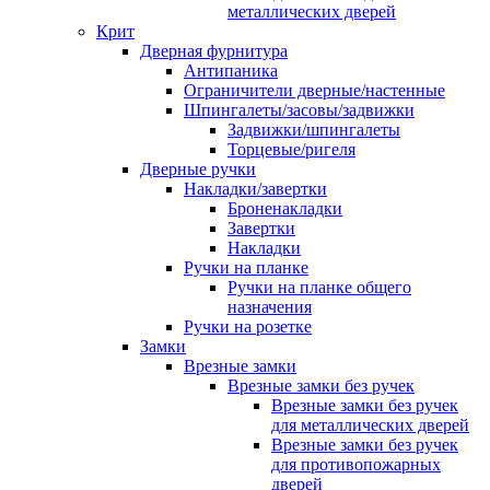
металлических дверей
Крит
Дверная фурнитура
Антипаника
Ограничители дверные/настенные
Шпингалеты/засовы/задвижки
Задвижки/шпингалеты
Торцевые/ригеля
Дверные ручки
Накладки/завертки
Броненакладки
Завертки
Накладки
Ручки на планке
Ручки на планке общего
назначения
Ручки на розетке
Замки
Врезные замки
Врезные замки без ручек
Врезные замки без ручек
для металлических дверей
Врезные замки без ручек
для противопожарных
дверей