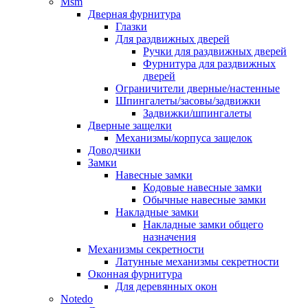
Msm
Дверная фурнитура
Глазки
Для раздвижных дверей
Ручки для раздвижных дверей
Фурнитура для раздвижных
дверей
Ограничители дверные/настенные
Шпингалеты/засовы/задвижки
Задвижки/шпингалеты
Дверные защелки
Механизмы/корпуса защелок
Доводчики
Замки
Навесные замки
Кодовые навесные замки
Обычные навесные замки
Накладные замки
Накладные замки общего
назначения
Механизмы секретности
Латунные механизмы секретности
Оконная фурнитура
Для деревянных окон
Notedo