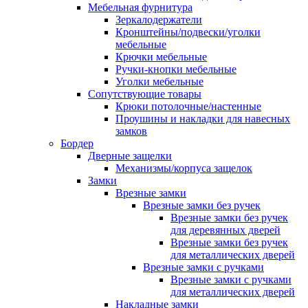
Мебельная фурнитура
Зеркалодержатели
Кронштейны/подвески/уголки
мебельные
Крючки мебельные
Ручки-кнопки мебельные
Уголки мебельные
Сопутствующие товары
Крюки потолочные/настенные
Проушины и накладки для навесных
замков
Бордер
Дверные защелки
Механизмы/корпуса защелок
Замки
Врезные замки
Врезные замки без ручек
Врезные замки без ручек
для деревянных дверей
Врезные замки без ручек
для металлических дверей
Врезные замки с ручками
Врезные замки с ручками
для металлических дверей
Накладные замки