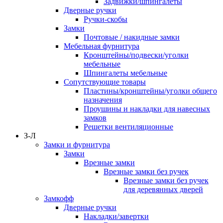
Задвижки/шпингалеты
Дверные ручки
Ручки-скобы
Замки
Почтовые / накидные замки
Мебельная фурнитура
Кронштейны/подвески/уголки
мебельные
Шпингалеты мебельные
Сопутствующие товары
Пластины/кронштейны/уголки общего
назначения
Проушины и накладки для навесных
замков
Решетки вентиляционные
З-Л
Замки и фурнитура
Замки
Врезные замки
Врезные замки без ручек
Врезные замки без ручек
для деревянных дверей
Замкофф
Дверные ручки
Накладки/завертки