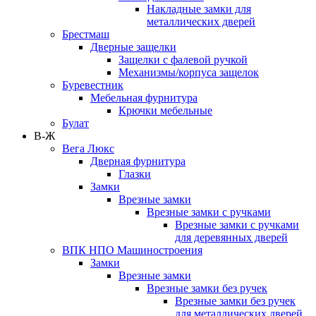
Накладные замки для
металлических дверей
Брестмаш
Дверные защелки
Защелки с фалевой ручкой
Механизмы/корпуса защелок
Буревестник
Мебельная фурнитура
Крючки мебельные
Булат
В-Ж
Вега Люкс
Дверная фурнитура
Глазки
Замки
Врезные замки
Врезные замки с ручками
Врезные замки с ручками
для деревянных дверей
ВПК НПО Машиностроения
Замки
Врезные замки
Врезные замки без ручек
Врезные замки без ручек
для металлических дверей