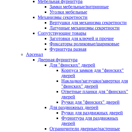
Мебельная фурнитура
Замки мебельные/витринные
Уголки мебельные
Механизмы секретности
Вертушки для механизма секретности
Латунные механизмы секретности
Сопутствующие товары
Заготовки для ключей и прочие
Фиксаторы роликовые/шариковые
Фурнитура разная
Арсенал
Дверная фурнитура
Для "финских" дверей
Корпуса замков для "финских"
дверей
Накладки/заглушки/завертки для
"финских" дверей
Ответные планки для "финских"
дверей
Ручки для "финских" дверей
Для раздвижных дверей
Ручки для раздвижных дверей
Фурнитура для раздвижных
дверей
Ограничители дверные/настенные