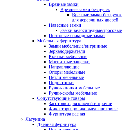
Врезные замки
Врезные замки без ручек
Врезные замки без ручек
для деревянных дверей
Навесные замки
Замки велосипедные/тросовые
Почтовые / накидные замки
Мебельная фурнитура
Замки мебельные/витринные
Зеркалодержатели
Крючки мебельные
Магнитные защелки
Направляющие
Опоры мебельные
Петли мебельные
Подпятники
Ручки-кнопки мебельные
Ручки-скобы мебельные
Сопутствующие товары
Заготовки для ключей и прочие
Фиксаторы роликовые/шариковые
Фурнитура разная
Латунина
Дверная фурнитура
Петли дверные