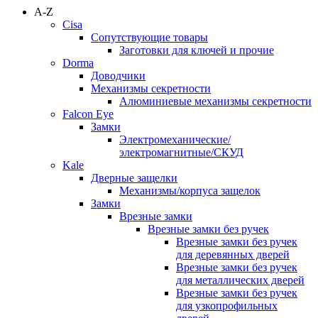
A-Z
Cisa
Сопутствующие товары
Заготовки для ключей и прочие
Dorma
Доводчики
Механизмы секретности
Алюминиевые механизмы секретности
Falcon Eye
Замки
Электромеханические/
электромагнитные/СКУД
Kale
Дверные защелки
Механизмы/корпуса защелок
Замки
Врезные замки
Врезные замки без ручек
Врезные замки без ручек
для деревянных дверей
Врезные замки без ручек
для металлических дверей
Врезные замки без ручек
для узкопрофильных