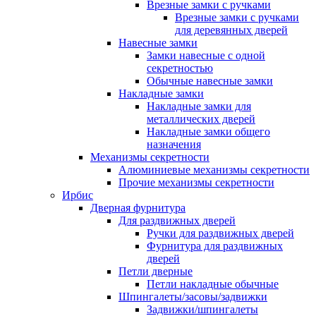
Врезные замки с ручками
Врезные замки с ручками
для деревянных дверей
Навесные замки
Замки навесные с одной
секретностью
Обычные навесные замки
Накладные замки
Накладные замки для
металлических дверей
Накладные замки общего
назначения
Механизмы секретности
Алюминиевые механизмы секретности
Прочие механизмы секретности
Ирбис
Дверная фурнитура
Для раздвижных дверей
Ручки для раздвижных дверей
Фурнитура для раздвижных
дверей
Петли дверные
Петли накладные обычные
Шпингалеты/засовы/задвижки
Задвижки/шпингалеты