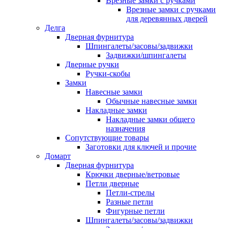
Врезные замки с ручками
Врезные замки с ручками
для деревянных дверей
Делга
Дверная фурнитура
Шпингалеты/засовы/задвижки
Задвижки/шпингалеты
Дверные ручки
Ручки-скобы
Замки
Навесные замки
Обычные навесные замки
Накладные замки
Накладные замки общего
назначения
Сопутствующие товары
Заготовки для ключей и прочие
Домарт
Дверная фурнитура
Крючки дверные/ветровые
Петли дверные
Петли-стрелы
Разные петли
Фигурные петли
Шпингалеты/засовы/задвижки