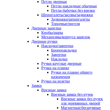
Петли дверные
Петли накладные обычные
Петли-бабочки без врезки
Шпингалеты/засовы/задвижки
Задвижки/шпингалеты
Торцевые/ригеля
Дверные защелки
Кнобы/шары
Механизмы/корпуса защелок
Дверные ручки
Накладки/завертки
Броненакладки
Завертки
Накладки
Ручки круглые дверные
Ручки на планке
Ручки на планке общего
назначения
Ручки на розетке
Замки
Врезные замки
Врезные замки без ручек
Врезные замки без ручек
для деревянных дверей
Магнитные/бесшумные