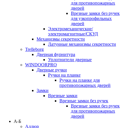
для противопожарных
дверей
Врезные замки без ручек
для узкопрофильных
дверей
Электромеханические/
электромагнитные/СКУД
Механизмы секретности
Латунные механизмы секретности
Trelleborg
Дверная фурнитура
Уплотнители дверные
WINDOORPRO
Дверные ручки
Ручки на планке
Ручки на планке для
противопожарных дверей
Замки
Врезные замки
Врезные замки без ручек
Врезные замки без ручек
для противопожарных
дверей
А-Б
Аллюр