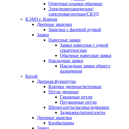
Ответные планки обычные
Электромеханические/
электромагнитные/СКУД
КЭМЗ г. Ковров
Дверные защелки
Защелки с фалевой ручкой
Замки
Навесные замки
Замки навесные с одной
секретностью
Обычные навесные замки
Накладные замки
Накладные замки общего
назначения
Китай
Дверная фурнитура
Крючки дверные/ветровые
Петли дверные
Гаражные петли
Пружинные петли
Шпингалеты/засовы/задвижки
Задвижки/шпингалеты
Дверные защелки
Кнобы/шары
Замки