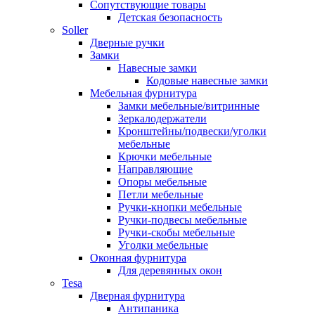
Сопутствующие товары
Детская безопасность
Soller
Дверные ручки
Замки
Навесные замки
Кодовые навесные замки
Мебельная фурнитура
Замки мебельные/витринные
Зеркалодержатели
Кронштейны/подвески/уголки
мебельные
Крючки мебельные
Направляющие
Опоры мебельные
Петли мебельные
Ручки-кнопки мебельные
Ручки-подвесы мебельные
Ручки-скобы мебельные
Уголки мебельные
Оконная фурнитура
Для деревянных окон
Tesa
Дверная фурнитура
Антипаника