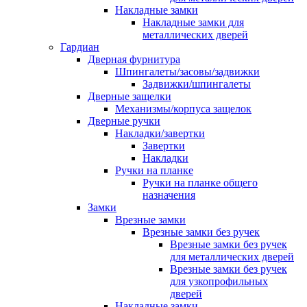
Накладные замки
Накладные замки для
металлических дверей
Гардиан
Дверная фурнитура
Шпингалеты/засовы/задвижки
Задвижки/шпингалеты
Дверные защелки
Механизмы/корпуса защелок
Дверные ручки
Накладки/завертки
Завертки
Накладки
Ручки на планке
Ручки на планке общего
назначения
Замки
Врезные замки
Врезные замки без ручек
Врезные замки без ручек
для металлических дверей
Врезные замки без ручек
для узкопрофильных
дверей
Накладные замки