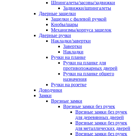
Шпингалеты/засовы/задвижки
Задвижки/шпингалеты
Дверные защелки
Защелки с фалевой ручкой
Кнобы/шары
Механизмы/корпуса защелок
Дверные ручки
Накладки/завертки
Завертки
Накладки
Ручки на планке
Ручки на планке для
противопожарных дверей
Ручки на планке общего
назначения
Ручки на розетке
Доводчики
Замки
Врезные замки
Врезные замки без ручек
Врезные замки без ручек
для деревянных дверей
Врезные замки без ручек
для металлических дверей
Врезные замки без ручек