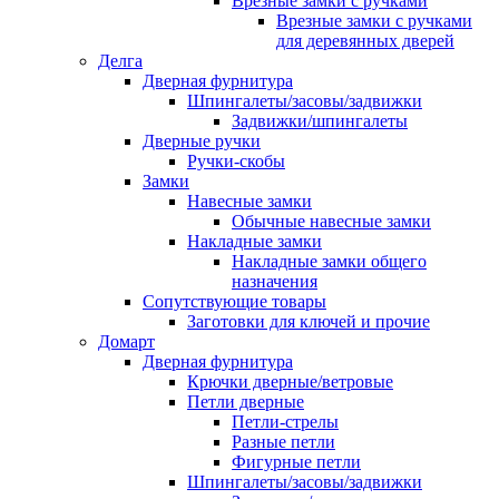
Врезные замки с ручками
Врезные замки с ручками
для деревянных дверей
Делга
Дверная фурнитура
Шпингалеты/засовы/задвижки
Задвижки/шпингалеты
Дверные ручки
Ручки-скобы
Замки
Навесные замки
Обычные навесные замки
Накладные замки
Накладные замки общего
назначения
Сопутствующие товары
Заготовки для ключей и прочие
Домарт
Дверная фурнитура
Крючки дверные/ветровые
Петли дверные
Петли-стрелы
Разные петли
Фигурные петли
Шпингалеты/засовы/задвижки