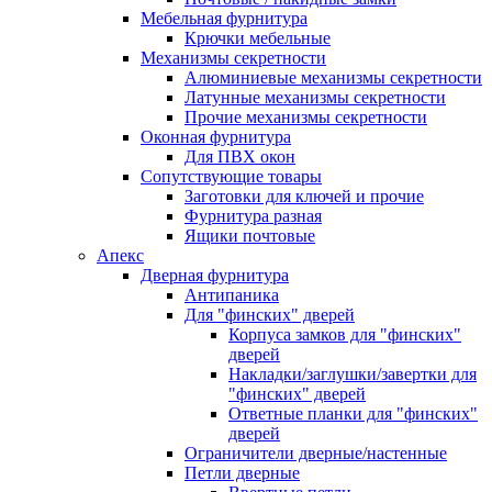
Мебельная фурнитура
Крючки мебельные
Механизмы секретности
Алюминиевые механизмы секретности
Латунные механизмы секретности
Прочие механизмы секретности
Оконная фурнитура
Для ПВХ окон
Сопутствующие товары
Заготовки для ключей и прочие
Фурнитура разная
Ящики почтовые
Апекс
Дверная фурнитура
Антипаника
Для "финских" дверей
Корпуса замков для "финских"
дверей
Накладки/заглушки/завертки для
"финских" дверей
Ответные планки для "финских"
дверей
Ограничители дверные/настенные
Петли дверные