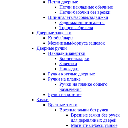
Петли дверные
Петли накладные обычные
Петли-бабочки без врезки
Шпингалеты/засовы/задвижки
Задвижки/шпингалеты
Торцевые/ригеля
Дверные защелки
Кнобы/шары
Механизмы/корпуса защелок
Дверные ручки
Накладки/завертки
Броненакладки
Завертки
Накладки
Ручки круглые дверные
Ручки на планке
Ручки на планке общего
назначения
Ручки на розетке
Замки
Врезные замки
Врезные замки без ручек
Врезные замки без ручек
для деревянных дверей
Магнитные/бесшумные