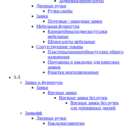
Задвижки/шпингалеты
Дверные ручки
Ручки-скобы
Замки
Почтовые / накидные замки
Мебельная фурнитура
Кронштейны/подвески/уголки
мебельные
Шпингалеты мебельные
Сопутствующие товары
Пластины/кронштейны/уголки общего
назначения
Проушины и накладки для навесных
замков
Решетки вентиляционные
З-Л
Замки и фурнитура
Замки
Врезные замки
Врезные замки без ручек
Врезные замки без ручек
для деревянных дверей
Замкофф
Дверные ручки
Накладки/завертки