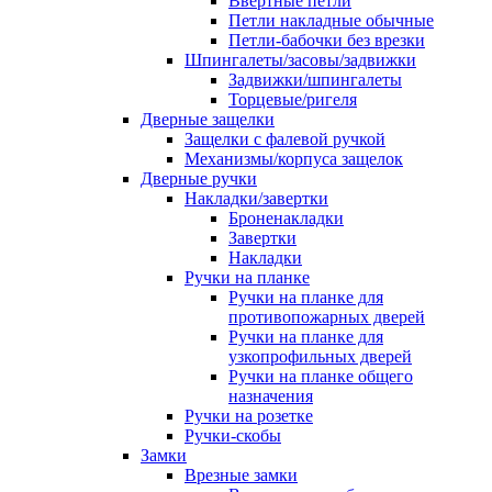
Ввертные петли
Петли накладные обычные
Петли-бабочки без врезки
Шпингалеты/засовы/задвижки
Задвижки/шпингалеты
Торцевые/ригеля
Дверные защелки
Защелки с фалевой ручкой
Механизмы/корпуса защелок
Дверные ручки
Накладки/завертки
Броненакладки
Завертки
Накладки
Ручки на планке
Ручки на планке для
противопожарных дверей
Ручки на планке для
узкопрофильных дверей
Ручки на планке общего
назначения
Ручки на розетке
Ручки-скобы
Замки
Врезные замки