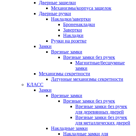
Дверные защелки
Механизмы/корпуса защелок
Дверные ручки
Накладки/завертки
Броненакладки
Завертки
Накладки
Ручки на розетке
Замки
Врезные замки
Врезные замки без ручек
Магнитные/бесшумные
замки
Механизмы секретности
Латунные механизмы секретности
КЛАСС
Замки
Врезные замки
Врезные замки без ручек
Врезные замки без ручек
для деревянных дверей
Врезные замки без ручек
для металлических дверей
Накладные замки
Накладные замки для