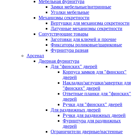
Мебельная фурнитура
Замки мебельные/витринные
Уголки мебельные
Механизмы секретности
Вертушки для механизма секретности
Латунные механизмы секретности
Сопутствующие товары
Заготовки для ключей и прочие
Фиксаторы роликовые/шариковые
Фурнитура разная
Арсенал
Дверная фурнитура
Для "финских" дверей
Корпуса замков для "финских"
дверей
Накладки/заглушки/завертки для
"финских" дверей
Ответные планки для "финских"
дверей
Ручки для "финских" дверей
Для раздвижных дверей
Ручки для раздвижных дверей
Фурнитура для раздвижных
дверей
Ограничители дверные/настенные