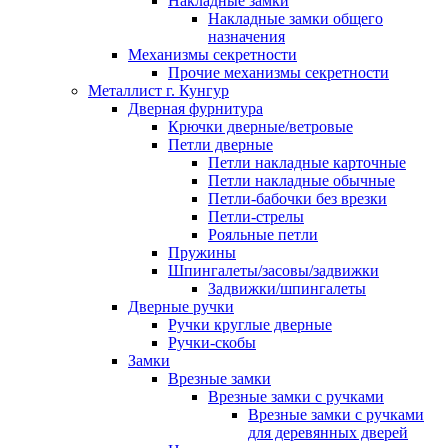
Накладные замки
Накладные замки общего
назначения
Механизмы секретности
Прочие механизмы секретности
Металлист г. Кунгур
Дверная фурнитура
Крючки дверные/ветровые
Петли дверные
Петли накладные карточные
Петли накладные обычные
Петли-бабочки без врезки
Петли-стрелы
Рояльные петли
Пружины
Шпингалеты/засовы/задвижки
Задвижки/шпингалеты
Дверные ручки
Ручки круглые дверные
Ручки-скобы
Замки
Врезные замки
Врезные замки с ручками
Врезные замки с ручками
для деревянных дверей