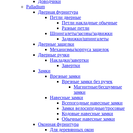
Доводчики
Palladium
Дверная фурнитура
Петли дверные
Петли накладные обычные
Разные петли
Шпингалеты/засовы/задвижки
Задвижки/шпингалеты
Дверные защелки
Механизмы/корпуса защелок
Дверные ручки
Накладки/завертки
Завертки
Замки
Врезные замки
Врезные замки без ручек
Магнитные/бесшумные
замки
Навесные замки
Всепогодные навесные замки
Замки велосипедные/тросовые
Кодовые навесные замки
Обычные навесные замки
Оконная фурнитура
Для деревянных окон