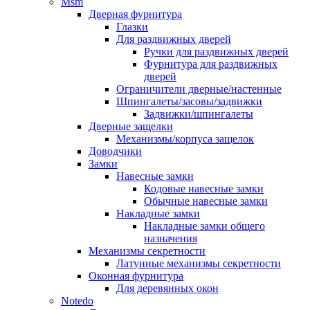
Msm
Дверная фурнитура
Глазки
Для раздвижных дверей
Ручки для раздвижных дверей
Фурнитура для раздвижных
дверей
Ограничители дверные/настенные
Шпингалеты/засовы/задвижки
Задвижки/шпингалеты
Дверные защелки
Механизмы/корпуса защелок
Доводчики
Замки
Навесные замки
Кодовые навесные замки
Обычные навесные замки
Накладные замки
Накладные замки общего
назначения
Механизмы секретности
Латунные механизмы секретности
Оконная фурнитура
Для деревянных окон
Notedo