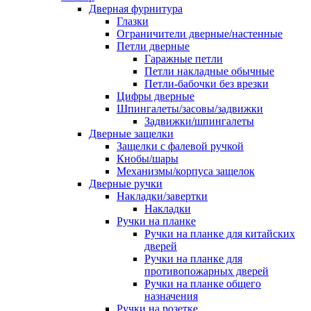
Дверная фурнитура
Глазки
Ограничители дверные/настенные
Петли дверные
Гаражные петли
Петли накладные обычные
Петли-бабочки без врезки
Цифры дверные
Шпингалеты/засовы/задвижки
Задвижки/шпингалеты
Дверные защелки
Защелки с фалевой ручкой
Кнобы/шары
Механизмы/корпуса защелок
Дверные ручки
Накладки/завертки
Накладки
Ручки на планке
Ручки на планке для китайских
дверей
Ручки на планке для
противопожарных дверей
Ручки на планке общего
назначения
Ручки на розетке