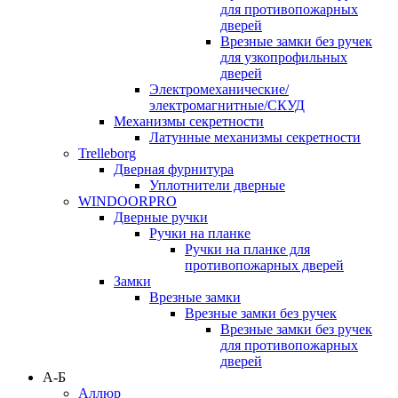
для противопожарных
дверей
Врезные замки без ручек
для узкопрофильных
дверей
Электромеханические/
электромагнитные/СКУД
Механизмы секретности
Латунные механизмы секретности
Trelleborg
Дверная фурнитура
Уплотнители дверные
WINDOORPRO
Дверные ручки
Ручки на планке
Ручки на планке для
противопожарных дверей
Замки
Врезные замки
Врезные замки без ручек
Врезные замки без ручек
для противопожарных
дверей
А-Б
Аллюр