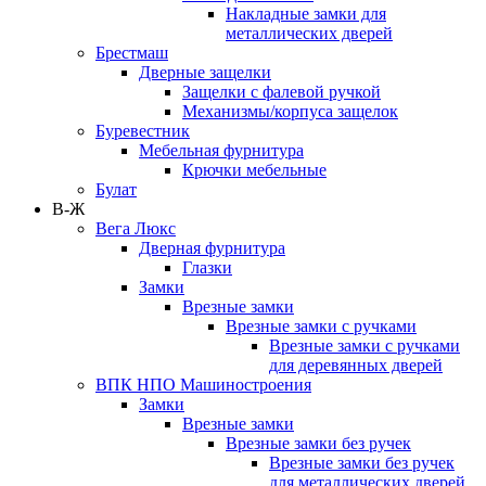
Накладные замки для
металлических дверей
Брестмаш
Дверные защелки
Защелки с фалевой ручкой
Механизмы/корпуса защелок
Буревестник
Мебельная фурнитура
Крючки мебельные
Булат
В-Ж
Вега Люкс
Дверная фурнитура
Глазки
Замки
Врезные замки
Врезные замки с ручками
Врезные замки с ручками
для деревянных дверей
ВПК НПО Машиностроения
Замки
Врезные замки
Врезные замки без ручек
Врезные замки без ручек
для металлических дверей