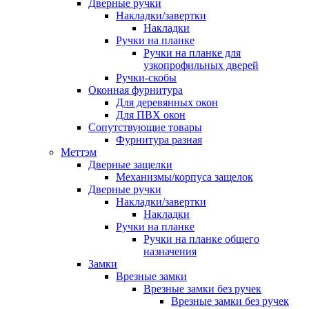
Дверные ручки
Накладки/завертки
Накладки
Ручки на планке
Ручки на планке для
узкопрофильных дверей
Ручки-скобы
Оконная фурнитура
Для деревянных окон
Для ПВХ окон
Сопутствующие товары
Фурнитура разная
Меттэм
Дверные защелки
Механизмы/корпуса защелок
Дверные ручки
Накладки/завертки
Накладки
Ручки на планке
Ручки на планке общего
назначения
Замки
Врезные замки
Врезные замки без ручек
Врезные замки без ручек