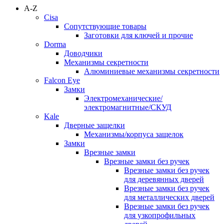
A-Z
Cisa
Сопутствующие товары
Заготовки для ключей и прочие
Dorma
Доводчики
Механизмы секретности
Алюминиевые механизмы секретности
Falcon Eye
Замки
Электромеханические/
электромагнитные/СКУД
Kale
Дверные защелки
Механизмы/корпуса защелок
Замки
Врезные замки
Врезные замки без ручек
Врезные замки без ручек
для деревянных дверей
Врезные замки без ручек
для металлических дверей
Врезные замки без ручек
для узкопрофильных