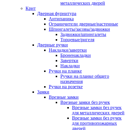
металлических дверей
Крит
Дверная фурнитура
Антипаника
Ограничители дверные/настенные
Шпингалеты/засовы/задвижки
Задвижки/шпингалеты
Торцевые/ригеля
Дверные ручки
Накладки/завертки
Броненакладки
Завертки
Накладки
Ручки на планке
Ручки на планке общего
назначения
Ручки на розетке
Замки
Врезные замки
Врезные замки без ручек
Врезные замки без ручек
для металлических дверей
Врезные замки без ручек
для противопожарных
дверей