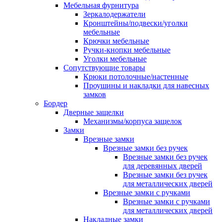
Мебельная фурнитура
Зеркалодержатели
Кронштейны/подвески/уголки
мебельные
Крючки мебельные
Ручки-кнопки мебельные
Уголки мебельные
Сопутствующие товары
Крюки потолочные/настенные
Проушины и накладки для навесных
замков
Бордер
Дверные защелки
Механизмы/корпуса защелок
Замки
Врезные замки
Врезные замки без ручек
Врезные замки без ручек
для деревянных дверей
Врезные замки без ручек
для металлических дверей
Врезные замки с ручками
Врезные замки с ручками
для металлических дверей
Накладные замки