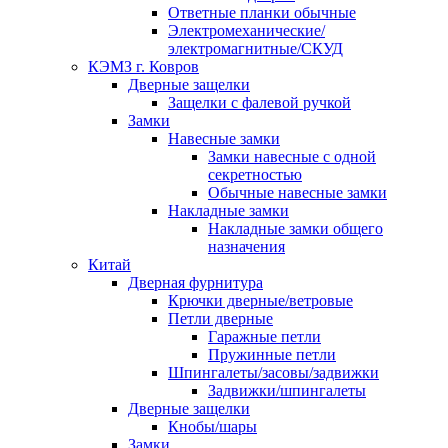
Ответные планки обычные
Электромеханические/
электромагнитные/СКУД
КЭМЗ г. Ковров
Дверные защелки
Защелки с фалевой ручкой
Замки
Навесные замки
Замки навесные с одной
секретностью
Обычные навесные замки
Накладные замки
Накладные замки общего
назначения
Китай
Дверная фурнитура
Крючки дверные/ветровые
Петли дверные
Гаражные петли
Пружинные петли
Шпингалеты/засовы/задвижки
Задвижки/шпингалеты
Дверные защелки
Кнобы/шары
Замки