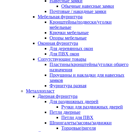
Навесные замки
Обычные навесные замки
Почтовые / накидные замки
Мебельная фурнитура
Кронштейны/подвески/уголки
мебельные
Крючки мебельные
Опоры мебельные
Оконная фурнитура
Для деревянных окон
Для ПВХ окон
Сопутствующие товары
Пластины/кронштейны/уголки общего
назначения
Проушины и накладки для навесных
замков
Фурнитура разная
Металлопласт
Дверная фурнитура
Для раздвижных дверей
Ручки для раздвижных дверей
Петли дверные
Петли для ПВХ
Шпингалеты/засовы/задвижки
Торцевые/ригеля