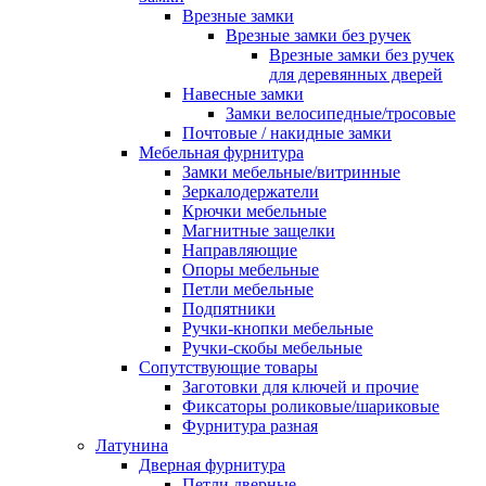
Врезные замки
Врезные замки без ручек
Врезные замки без ручек
для деревянных дверей
Навесные замки
Замки велосипедные/тросовые
Почтовые / накидные замки
Мебельная фурнитура
Замки мебельные/витринные
Зеркалодержатели
Крючки мебельные
Магнитные защелки
Направляющие
Опоры мебельные
Петли мебельные
Подпятники
Ручки-кнопки мебельные
Ручки-скобы мебельные
Сопутствующие товары
Заготовки для ключей и прочие
Фиксаторы роликовые/шариковые
Фурнитура разная
Латунина
Дверная фурнитура
Петли дверные