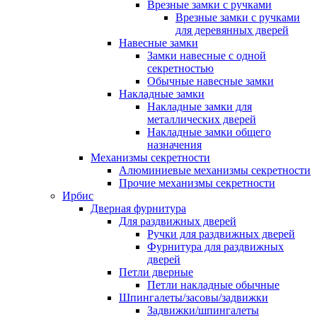
Врезные замки с ручками
Врезные замки с ручками
для деревянных дверей
Навесные замки
Замки навесные с одной
секретностью
Обычные навесные замки
Накладные замки
Накладные замки для
металлических дверей
Накладные замки общего
назначения
Механизмы секретности
Алюминиевые механизмы секретности
Прочие механизмы секретности
Ирбис
Дверная фурнитура
Для раздвижных дверей
Ручки для раздвижных дверей
Фурнитура для раздвижных
дверей
Петли дверные
Петли накладные обычные
Шпингалеты/засовы/задвижки
Задвижки/шпингалеты