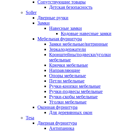
Сопутствующие товары
Детская безопасность
Soller
Дверные ручки
Замки
Навесные замки
Кодовые навесные замки
Мебельная фурнитура
Замки мебельные/витринные
Зеркалодержатели
Кронштейны/подвески/уголки
мебельные
Крючки мебельные
Направляющие
Опоры мебельные
Петли мебельные
Ручки-кнопки мебельные
Ручки-подвесы мебельные
Ручки-скобы мебельные
Уголки мебельные
Оконная фурнитура
Для деревянных окон
Tesa
Дверная фурнитура
Антипаника