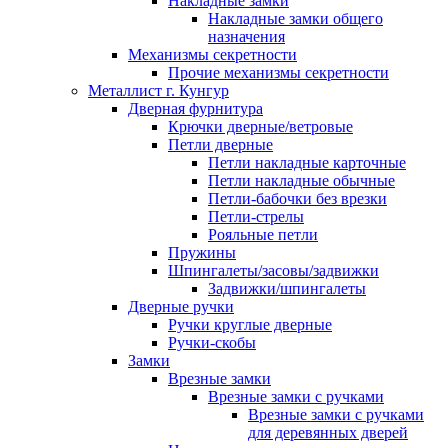
Накладные замки
Накладные замки общего
назначения
Механизмы секретности
Прочие механизмы секретности
Металлист г. Кунгур
Дверная фурнитура
Крючки дверные/ветровые
Петли дверные
Петли накладные карточные
Петли накладные обычные
Петли-бабочки без врезки
Петли-стрелы
Рояльные петли
Пружины
Шпингалеты/засовы/задвижки
Задвижки/шпингалеты
Дверные ручки
Ручки круглые дверные
Ручки-скобы
Замки
Врезные замки
Врезные замки с ручками
Врезные замки с ручками
для деревянных дверей