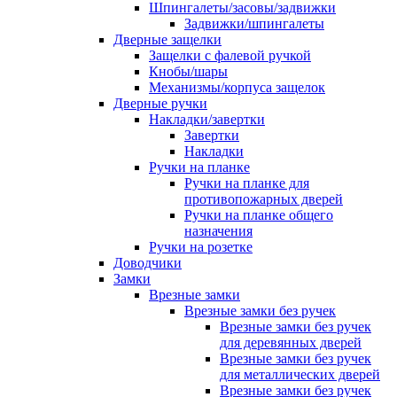
Шпингалеты/засовы/задвижки
Задвижки/шпингалеты
Дверные защелки
Защелки с фалевой ручкой
Кнобы/шары
Механизмы/корпуса защелок
Дверные ручки
Накладки/завертки
Завертки
Накладки
Ручки на планке
Ручки на планке для
противопожарных дверей
Ручки на планке общего
назначения
Ручки на розетке
Доводчики
Замки
Врезные замки
Врезные замки без ручек
Врезные замки без ручек
для деревянных дверей
Врезные замки без ручек
для металлических дверей
Врезные замки без ручек