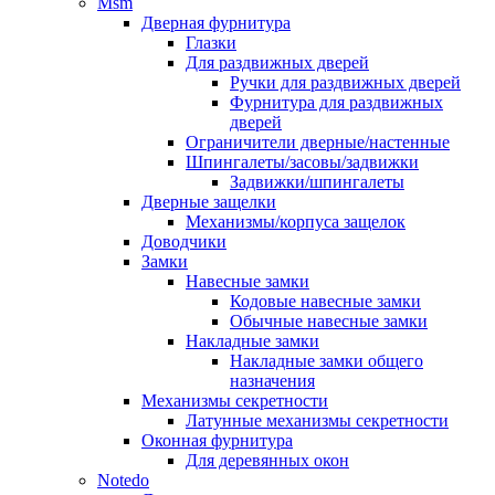
Msm
Дверная фурнитура
Глазки
Для раздвижных дверей
Ручки для раздвижных дверей
Фурнитура для раздвижных
дверей
Ограничители дверные/настенные
Шпингалеты/засовы/задвижки
Задвижки/шпингалеты
Дверные защелки
Механизмы/корпуса защелок
Доводчики
Замки
Навесные замки
Кодовые навесные замки
Обычные навесные замки
Накладные замки
Накладные замки общего
назначения
Механизмы секретности
Латунные механизмы секретности
Оконная фурнитура
Для деревянных окон
Notedo