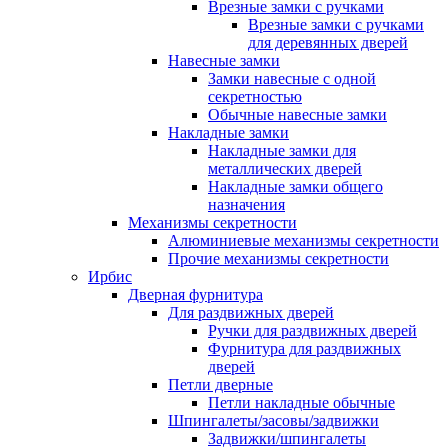
Врезные замки с ручками
Врезные замки с ручками
для деревянных дверей
Навесные замки
Замки навесные с одной
секретностью
Обычные навесные замки
Накладные замки
Накладные замки для
металлических дверей
Накладные замки общего
назначения
Механизмы секретности
Алюминиевые механизмы секретности
Прочие механизмы секретности
Ирбис
Дверная фурнитура
Для раздвижных дверей
Ручки для раздвижных дверей
Фурнитура для раздвижных
дверей
Петли дверные
Петли накладные обычные
Шпингалеты/засовы/задвижки
Задвижки/шпингалеты