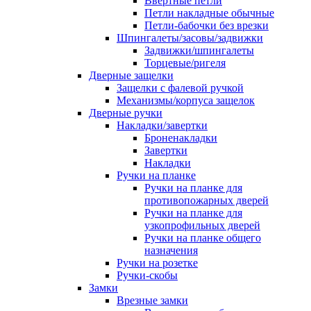
Ввертные петли
Петли накладные обычные
Петли-бабочки без врезки
Шпингалеты/засовы/задвижки
Задвижки/шпингалеты
Торцевые/ригеля
Дверные защелки
Защелки с фалевой ручкой
Механизмы/корпуса защелок
Дверные ручки
Накладки/завертки
Броненакладки
Завертки
Накладки
Ручки на планке
Ручки на планке для
противопожарных дверей
Ручки на планке для
узкопрофильных дверей
Ручки на планке общего
назначения
Ручки на розетке
Ручки-скобы
Замки
Врезные замки