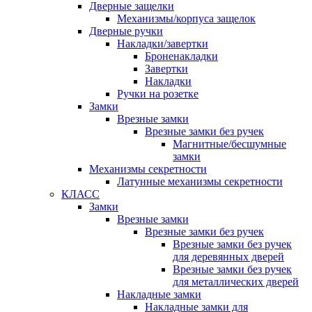
Дверные защелки
Механизмы/корпуса защелок
Дверные ручки
Накладки/завертки
Броненакладки
Завертки
Накладки
Ручки на розетке
Замки
Врезные замки
Врезные замки без ручек
Магнитные/бесшумные
замки
Механизмы секретности
Латунные механизмы секретности
КЛАСС
Замки
Врезные замки
Врезные замки без ручек
Врезные замки без ручек
для деревянных дверей
Врезные замки без ручек
для металлических дверей
Накладные замки
Накладные замки для