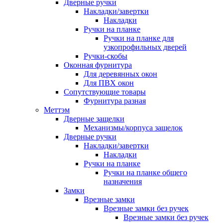
Дверные ручки
Накладки/завертки
Накладки
Ручки на планке
Ручки на планке для
узкопрофильных дверей
Ручки-скобы
Оконная фурнитура
Для деревянных окон
Для ПВХ окон
Сопутствующие товары
Фурнитура разная
Меттэм
Дверные защелки
Механизмы/корпуса защелок
Дверные ручки
Накладки/завертки
Накладки
Ручки на планке
Ручки на планке общего
назначения
Замки
Врезные замки
Врезные замки без ручек
Врезные замки без ручек