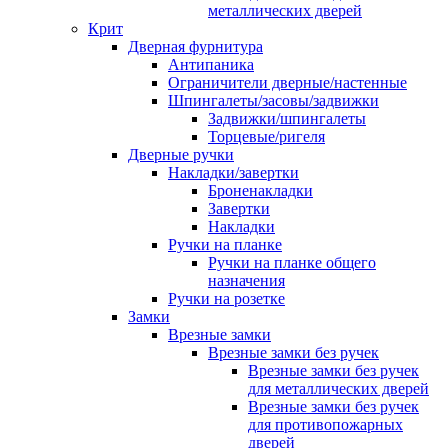
металлических дверей
Крит
Дверная фурнитура
Антипаника
Ограничители дверные/настенные
Шпингалеты/засовы/задвижки
Задвижки/шпингалеты
Торцевые/ригеля
Дверные ручки
Накладки/завертки
Броненакладки
Завертки
Накладки
Ручки на планке
Ручки на планке общего
назначения
Ручки на розетке
Замки
Врезные замки
Врезные замки без ручек
Врезные замки без ручек
для металлических дверей
Врезные замки без ручек
для противопожарных
дверей