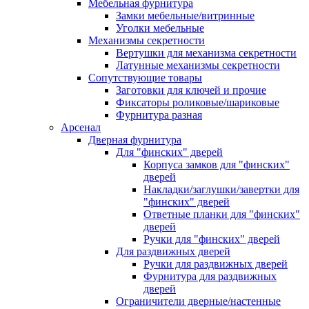
Мебельная фурнитура
Замки мебельные/витринные
Уголки мебельные
Механизмы секретности
Вертушки для механизма секретности
Латунные механизмы секретности
Сопутствующие товары
Заготовки для ключей и прочие
Фиксаторы роликовые/шариковые
Фурнитура разная
Арсенал
Дверная фурнитура
Для "финских" дверей
Корпуса замков для "финских"
дверей
Накладки/заглушки/завертки для
"финских" дверей
Ответные планки для "финских"
дверей
Ручки для "финских" дверей
Для раздвижных дверей
Ручки для раздвижных дверей
Фурнитура для раздвижных
дверей
Ограничители дверные/настенные