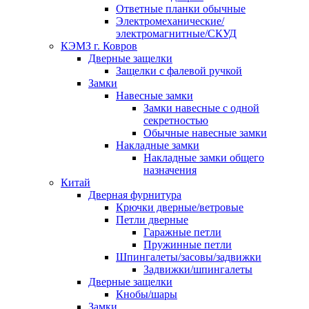
Ответные планки обычные
Электромеханические/
электромагнитные/СКУД
КЭМЗ г. Ковров
Дверные защелки
Защелки с фалевой ручкой
Замки
Навесные замки
Замки навесные с одной
секретностью
Обычные навесные замки
Накладные замки
Накладные замки общего
назначения
Китай
Дверная фурнитура
Крючки дверные/ветровые
Петли дверные
Гаражные петли
Пружинные петли
Шпингалеты/засовы/задвижки
Задвижки/шпингалеты
Дверные защелки
Кнобы/шары
Замки