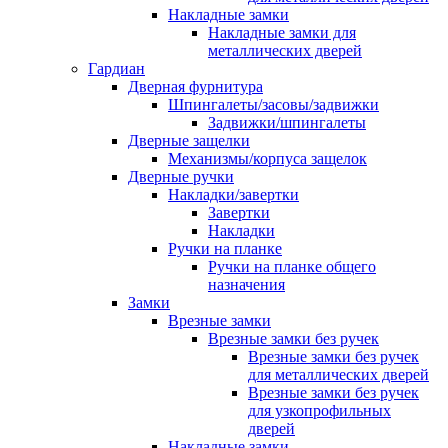
Накладные замки
Накладные замки для
металлических дверей
Гардиан
Дверная фурнитура
Шпингалеты/засовы/задвижки
Задвижки/шпингалеты
Дверные защелки
Механизмы/корпуса защелок
Дверные ручки
Накладки/завертки
Завертки
Накладки
Ручки на планке
Ручки на планке общего
назначения
Замки
Врезные замки
Врезные замки без ручек
Врезные замки без ручек
для металлических дверей
Врезные замки без ручек
для узкопрофильных
дверей
Накладные замки