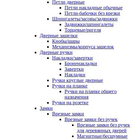
Петли дверные
Петли накладные обычные
Петли-бабочки без врезки
Шпингалеты/засовы/задвижки
Задвижки/шпингалеты
Торцевые/ригеля
Дверные защелки
Кнобы/шары
Механизмы/корпуса защелок
Дверные ручки
Накладки/завертки
Броненакладки
Завертки
Накладки
Ручки круглые дверные
Ручки на планке
Ручки на планке общего
назначения
Ручки на розетке
Замки
Врезные замки
Врезные замки без ручек
Врезные замки без ручек
для деревянных дверей
Магнитные/бесшумные