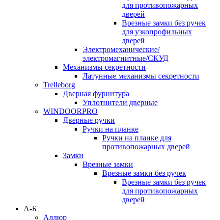
для противопожарных
дверей
Врезные замки без ручек
для узкопрофильных
дверей
Электромеханические/
электромагнитные/СКУД
Механизмы секретности
Латунные механизмы секретности
Trelleborg
Дверная фурнитура
Уплотнители дверные
WINDOORPRO
Дверные ручки
Ручки на планке
Ручки на планке для
противопожарных дверей
Замки
Врезные замки
Врезные замки без ручек
Врезные замки без ручек
для противопожарных
дверей
А-Б
Аллюр