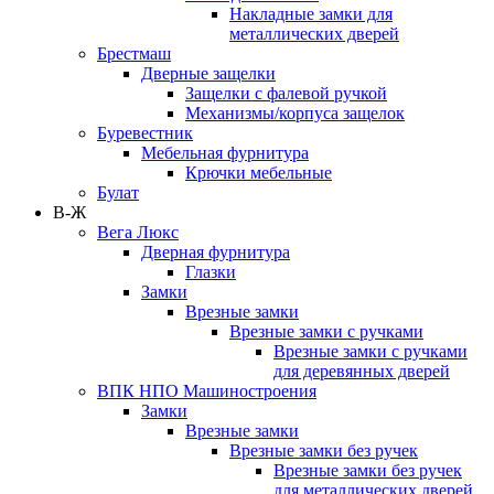
Накладные замки для
металлических дверей
Брестмаш
Дверные защелки
Защелки с фалевой ручкой
Механизмы/корпуса защелок
Буревестник
Мебельная фурнитура
Крючки мебельные
Булат
В-Ж
Вега Люкс
Дверная фурнитура
Глазки
Замки
Врезные замки
Врезные замки с ручками
Врезные замки с ручками
для деревянных дверей
ВПК НПО Машиностроения
Замки
Врезные замки
Врезные замки без ручек
Врезные замки без ручек
для металлических дверей