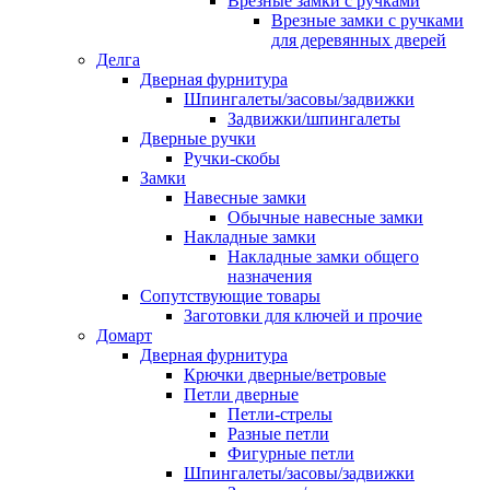
Врезные замки с ручками
Врезные замки с ручками
для деревянных дверей
Делга
Дверная фурнитура
Шпингалеты/засовы/задвижки
Задвижки/шпингалеты
Дверные ручки
Ручки-скобы
Замки
Навесные замки
Обычные навесные замки
Накладные замки
Накладные замки общего
назначения
Сопутствующие товары
Заготовки для ключей и прочие
Домарт
Дверная фурнитура
Крючки дверные/ветровые
Петли дверные
Петли-стрелы
Разные петли
Фигурные петли
Шпингалеты/засовы/задвижки