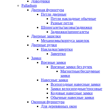
Доводчики
Palladium
Дверная фурнитура
Петли дверные
Петли накладные обычные
Разные петли
Шпингалеты/засовы/задвижки
Задвижки/шпингалеты
Дверные защелки
Механизмы/корпуса защелок
Дверные ручки
Накладки/завертки
Завертки
Замки
Врезные замки
Врезные замки без ручек
Магнитные/бесшумные
замки
Навесные замки
Всепогодные навесные замки
Замки велосипедные/тросовые
Кодовые навесные замки
Обычные навесные замки
Оконная фурнитура
Для деревянных окон