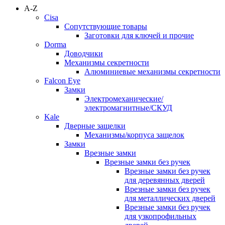
A-Z
Cisa
Сопутствующие товары
Заготовки для ключей и прочие
Dorma
Доводчики
Механизмы секретности
Алюминиевые механизмы секретности
Falcon Eye
Замки
Электромеханические/
электромагнитные/СКУД
Kale
Дверные защелки
Механизмы/корпуса защелок
Замки
Врезные замки
Врезные замки без ручек
Врезные замки без ручек
для деревянных дверей
Врезные замки без ручек
для металлических дверей
Врезные замки без ручек
для узкопрофильных