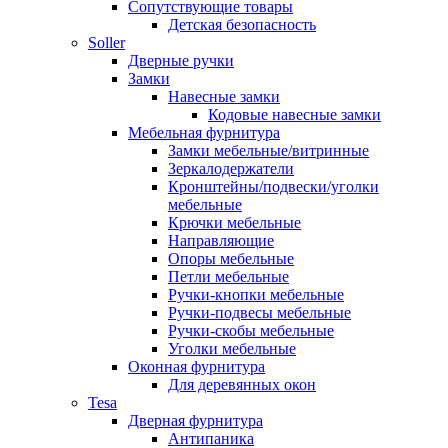
Сопутствующие товары
Детская безопасность
Soller
Дверные ручки
Замки
Навесные замки
Кодовые навесные замки
Мебельная фурнитура
Замки мебельные/витринные
Зеркалодержатели
Кронштейны/подвески/уголки
мебельные
Крючки мебельные
Направляющие
Опоры мебельные
Петли мебельные
Ручки-кнопки мебельные
Ручки-подвесы мебельные
Ручки-скобы мебельные
Уголки мебельные
Оконная фурнитура
Для деревянных окон
Tesa
Дверная фурнитура
Антипаника