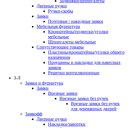
Задвижки/шпингалеты
Дверные ручки
Ручки-скобы
Замки
Почтовые / накидные замки
Мебельная фурнитура
Кронштейны/подвески/уголки
мебельные
Шпингалеты мебельные
Сопутствующие товары
Пластины/кронштейны/уголки общего
назначения
Проушины и накладки для навесных
замков
Решетки вентиляционные
З-Л
Замки и фурнитура
Замки
Врезные замки
Врезные замки без ручек
Врезные замки без ручек
для деревянных дверей
Замкофф
Дверные ручки
Накладки/завертки