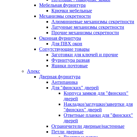
Мебельная фурнитура
Крючки мебельные
Механизмы секретности
Алюминиевые механизмы секретности
Латунные механизмы секретности
Прочие механизмы секретности
Оконная фурнитура
Для ПВХ окон
Сопутствующие товары
Заготовки для ключей и прочие
Фурнитура разная
Ящики почтовые
Апекс
Дверная фурнитура
Антипаника
Для "финских" дверей
Корпуса замков для "финских"
дверей
Накладки/заглушки/завертки для
"финских" дверей
Ответные планки для "финских"
дверей
Ограничители дверные/настенные
Петли дверные