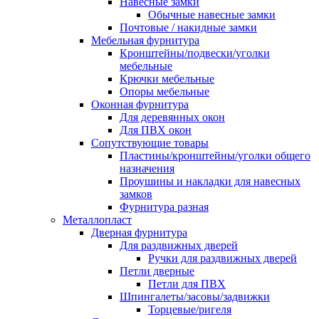
Навесные замки
Обычные навесные замки
Почтовые / накидные замки
Мебельная фурнитура
Кронштейны/подвески/уголки
мебельные
Крючки мебельные
Опоры мебельные
Оконная фурнитура
Для деревянных окон
Для ПВХ окон
Сопутствующие товары
Пластины/кронштейны/уголки общего
назначения
Проушины и накладки для навесных
замков
Фурнитура разная
Металлопласт
Дверная фурнитура
Для раздвижных дверей
Ручки для раздвижных дверей
Петли дверные
Петли для ПВХ
Шпингалеты/засовы/задвижки
Торцевые/ригеля