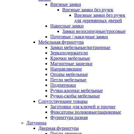
Врезные замки
Врезные замки без ручек
Врезные замки без ручек
для деревянных дверей
Навесные замки
Замки велосипедные/тросовые
Почтовые / накидные замки
Мебельная фурнитура
Замки мебельные/витринные
Зеркалодержатели
Крючки мебельные
Магнитные защелки
Направляющие
Опоры мебельные
Петли мебельные
Подпятники
Ручки-кнопки мебельные
Ручки-скобы мебельные
Сопутствующие товары
Заготовки для ключей и прочие
Фиксаторы роликовые/шариковые
Фурнитура разная
Латунина
Дверная фурнитура
Петли дверные