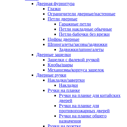
Дверная фурнитура
Глазки
Ограничители дверные/настенные
Петли дверные
Гаражные петли
Петли накладные обычные
Петли-бабочки без врезки
Цифры дверные
Шпингалеты/засовы/задвижки
Задвижки/шпингалеты
Дверные защелки
Защелки с фалевой ручкой
Кнобы/шары
Механизмы/корпуса защелок
Дверные ручки
Накладки/завертки
Накладки
Ручки на планке
Ручки на планке для китайских
дверей
Ручки на планке для
противопожарных дверей
Ручки на планке общего
назначения
Ручки на розетке