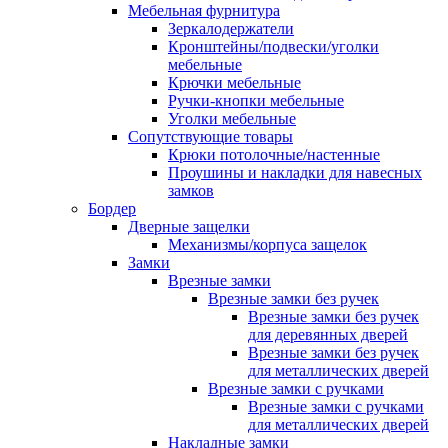
Мебельная фурнитура
Зеркалодержатели
Кронштейны/подвески/уголки
мебельные
Крючки мебельные
Ручки-кнопки мебельные
Уголки мебельные
Сопутствующие товары
Крюки потолочные/настенные
Проушины и накладки для навесных
замков
Бордер
Дверные защелки
Механизмы/корпуса защелок
Замки
Врезные замки
Врезные замки без ручек
Врезные замки без ручек
для деревянных дверей
Врезные замки без ручек
для металлических дверей
Врезные замки с ручками
Врезные замки с ручками
для металлических дверей
Накладные замки