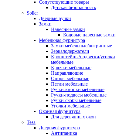
Сопутствующие товары
Детская безопасность
Soller
Дверные ручки
Замки
Навесные замки
Кодовые навесные замки
Мебельная фурнитура
Замки мебельные/витринные
Зеркалодержатели
Кронштейны/подвески/уголки
мебельные
Крючки мебельные
Направляющие
Опоры мебельные
Петли мебельные
Ручки-кнопки мебельные
Ручки-подвесы мебельные
Ручки-скобы мебельные
Уголки мебельные
Оконная фурнитура
Для деревянных окон
Tesa
Дверная фурнитура
Антипаника