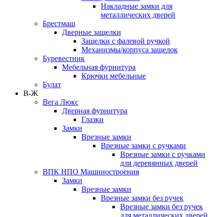
Накладные замки для
металлических дверей
Брестмаш
Дверные защелки
Защелки с фалевой ручкой
Механизмы/корпуса защелок
Буревестник
Мебельная фурнитура
Крючки мебельные
Булат
В-Ж
Вега Люкс
Дверная фурнитура
Глазки
Замки
Врезные замки
Врезные замки с ручками
Врезные замки с ручками
для деревянных дверей
ВПК НПО Машиностроения
Замки
Врезные замки
Врезные замки без ручек
Врезные замки без ручек
для металлических дверей