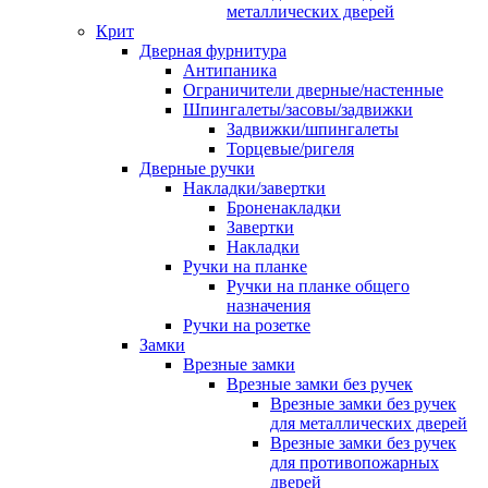
металлических дверей
Крит
Дверная фурнитура
Антипаника
Ограничители дверные/настенные
Шпингалеты/засовы/задвижки
Задвижки/шпингалеты
Торцевые/ригеля
Дверные ручки
Накладки/завертки
Броненакладки
Завертки
Накладки
Ручки на планке
Ручки на планке общего
назначения
Ручки на розетке
Замки
Врезные замки
Врезные замки без ручек
Врезные замки без ручек
для металлических дверей
Врезные замки без ручек
для противопожарных
дверей