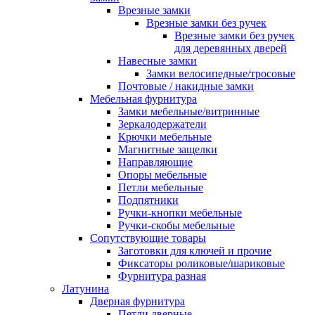
Врезные замки
Врезные замки без ручек
Врезные замки без ручек
для деревянных дверей
Навесные замки
Замки велосипедные/тросовые
Почтовые / накидные замки
Мебельная фурнитура
Замки мебельные/витринные
Зеркалодержатели
Крючки мебельные
Магнитные защелки
Направляющие
Опоры мебельные
Петли мебельные
Подпятники
Ручки-кнопки мебельные
Ручки-скобы мебельные
Сопутствующие товары
Заготовки для ключей и прочие
Фиксаторы роликовые/шариковые
Фурнитура разная
Латунина
Дверная фурнитура
Петли дверные