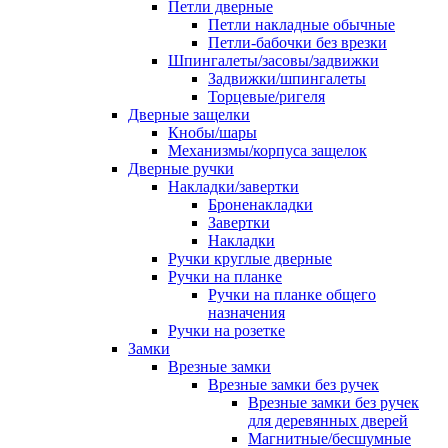
Петли дверные
Петли накладные обычные
Петли-бабочки без врезки
Шпингалеты/засовы/задвижки
Задвижки/шпингалеты
Торцевые/ригеля
Дверные защелки
Кнобы/шары
Механизмы/корпуса защелок
Дверные ручки
Накладки/завертки
Броненакладки
Завертки
Накладки
Ручки круглые дверные
Ручки на планке
Ручки на планке общего
назначения
Ручки на розетке
Замки
Врезные замки
Врезные замки без ручек
Врезные замки без ручек
для деревянных дверей
Магнитные/бесшумные