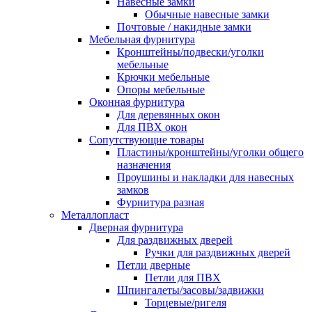
Навесные замки
Обычные навесные замки
Почтовые / накидные замки
Мебельная фурнитура
Кронштейны/подвески/уголки
мебельные
Крючки мебельные
Опоры мебельные
Оконная фурнитура
Для деревянных окон
Для ПВХ окон
Сопутствующие товары
Пластины/кронштейны/уголки общего
назначения
Проушины и накладки для навесных
замков
Фурнитура разная
Металлопласт
Дверная фурнитура
Для раздвижных дверей
Ручки для раздвижных дверей
Петли дверные
Петли для ПВХ
Шпингалеты/засовы/задвижки
Торцевые/ригеля