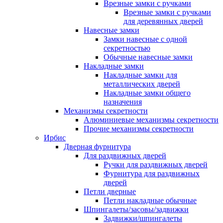
Врезные замки с ручками
Врезные замки с ручками
для деревянных дверей
Навесные замки
Замки навесные с одной
секретностью
Обычные навесные замки
Накладные замки
Накладные замки для
металлических дверей
Накладные замки общего
назначения
Механизмы секретности
Алюминиевые механизмы секретности
Прочие механизмы секретности
Ирбис
Дверная фурнитура
Для раздвижных дверей
Ручки для раздвижных дверей
Фурнитура для раздвижных
дверей
Петли дверные
Петли накладные обычные
Шпингалеты/засовы/задвижки
Задвижки/шпингалеты