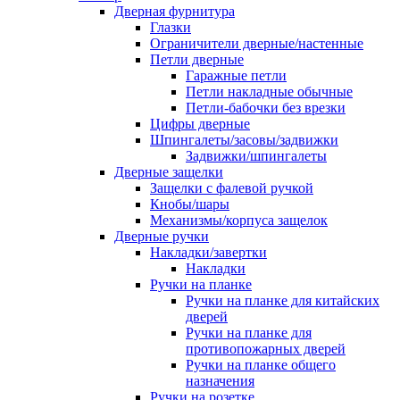
Дверная фурнитура
Глазки
Ограничители дверные/настенные
Петли дверные
Гаражные петли
Петли накладные обычные
Петли-бабочки без врезки
Цифры дверные
Шпингалеты/засовы/задвижки
Задвижки/шпингалеты
Дверные защелки
Защелки с фалевой ручкой
Кнобы/шары
Механизмы/корпуса защелок
Дверные ручки
Накладки/завертки
Накладки
Ручки на планке
Ручки на планке для китайских
дверей
Ручки на планке для
противопожарных дверей
Ручки на планке общего
назначения
Ручки на розетке