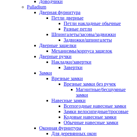
Доводчики
Palladium
Дверная фурнитура
Петли дверные
Петли накладные обычные
Разные петли
Шпингалеты/засовы/задвижки
Задвижки/шпингалеты
Дверные защелки
Механизмы/корпуса защелок
Дверные ручки
Накладки/завертки
Завертки
Замки
Врезные замки
Врезные замки без ручек
Магнитные/бесшумные
замки
Навесные замки
Всепогодные навесные замки
Замки велосипедные/тросовые
Кодовые навесные замки
Обычные навесные замки
Оконная фурнитура
Для деревянных окон