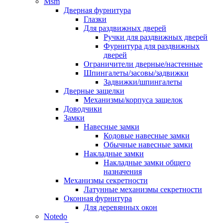
Msm
Дверная фурнитура
Глазки
Для раздвижных дверей
Ручки для раздвижных дверей
Фурнитура для раздвижных
дверей
Ограничители дверные/настенные
Шпингалеты/засовы/задвижки
Задвижки/шпингалеты
Дверные защелки
Механизмы/корпуса защелок
Доводчики
Замки
Навесные замки
Кодовые навесные замки
Обычные навесные замки
Накладные замки
Накладные замки общего
назначения
Механизмы секретности
Латунные механизмы секретности
Оконная фурнитура
Для деревянных окон
Notedo