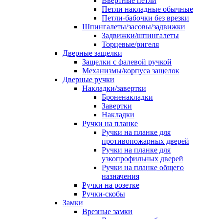
Ввертные петли
Петли накладные обычные
Петли-бабочки без врезки
Шпингалеты/засовы/задвижки
Задвижки/шпингалеты
Торцевые/ригеля
Дверные защелки
Защелки с фалевой ручкой
Механизмы/корпуса защелок
Дверные ручки
Накладки/завертки
Броненакладки
Завертки
Накладки
Ручки на планке
Ручки на планке для
противопожарных дверей
Ручки на планке для
узкопрофильных дверей
Ручки на планке общего
назначения
Ручки на розетке
Ручки-скобы
Замки
Врезные замки