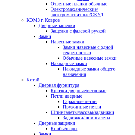
Ответные планки обычные
Электромеханические/
электромагнитные/СКУД
КЭМЗ г. Ковров
Дверные защелки
Защелки с фалевой ручкой
Замки
Навесные замки
Замки навесные с одной
секретностью
Обычные навесные замки
Накладные замки
Накладные замки общего
назначения
Китай
Дверная фурнитура
Крючки дверные/ветровые
Петли дверные
Гаражные петли
Пружинные петли
Шпингалеты/засовы/задвижки
Задвижки/шпингалеты
Дверные защелки
Кнобы/шары
Замки