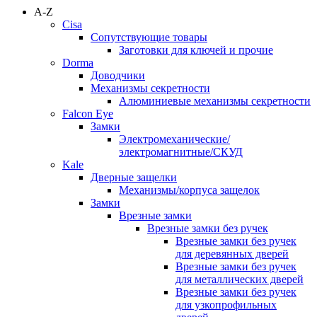
A-Z
Cisa
Сопутствующие товары
Заготовки для ключей и прочие
Dorma
Доводчики
Механизмы секретности
Алюминиевые механизмы секретности
Falcon Eye
Замки
Электромеханические/
электромагнитные/СКУД
Kale
Дверные защелки
Механизмы/корпуса защелок
Замки
Врезные замки
Врезные замки без ручек
Врезные замки без ручек
для деревянных дверей
Врезные замки без ручек
для металлических дверей
Врезные замки без ручек
для узкопрофильных