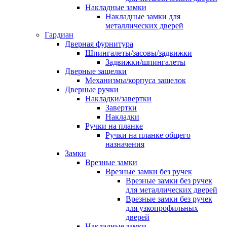
Накладные замки
Накладные замки для
металлических дверей
Гардиан
Дверная фурнитура
Шпингалеты/засовы/задвижки
Задвижки/шпингалеты
Дверные защелки
Механизмы/корпуса защелок
Дверные ручки
Накладки/завертки
Завертки
Накладки
Ручки на планке
Ручки на планке общего
назначения
Замки
Врезные замки
Врезные замки без ручек
Врезные замки без ручек
для металлических дверей
Врезные замки без ручек
для узкопрофильных
дверей
Накладные замки