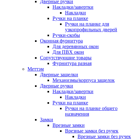
Дверные ручки
Накладки/завертки
Накладки
Ручки на планке
Ручки на планке для
узкопрофильных дверей
Ручки-скобы
Оконная фурнитура
Для деревянных окон
Для ПВХ окон
Сопутствующие товары
Фурнитура разная
Меттэм
Дверные защелки
Механизмы/корпуса защелок
Дверные ручки
Накладки/завертки
Накладки
Ручки на планке
Ручки на планке общего
назначения
Замки
Врезные замки
Врезные замки без ручек
Врезные замки без ручек