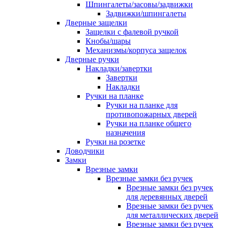
Шпингалеты/засовы/задвижки
Задвижки/шпингалеты
Дверные защелки
Защелки с фалевой ручкой
Кнобы/шары
Механизмы/корпуса защелок
Дверные ручки
Накладки/завертки
Завертки
Накладки
Ручки на планке
Ручки на планке для
противопожарных дверей
Ручки на планке общего
назначения
Ручки на розетке
Доводчики
Замки
Врезные замки
Врезные замки без ручек
Врезные замки без ручек
для деревянных дверей
Врезные замки без ручек
для металлических дверей
Врезные замки без ручек