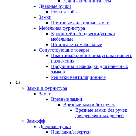
Задвижки/шпингалеты
Дверные ручки
Ручки-скобы
Замки
Почтовые / накидные замки
Мебельная фурнитура
Кронштейны/подвески/уголки
мебельные
Шпингалеты мебельные
Сопутствующие товары
Пластины/кронштейны/уголки общего
назначения
Проушины и накладки для навесных
замков
Решетки вентиляционные
З-Л
Замки и фурнитура
Замки
Врезные замки
Врезные замки без ручек
Врезные замки без ручек
для деревянных дверей
Замкофф
Дверные ручки
Накладки/завертки