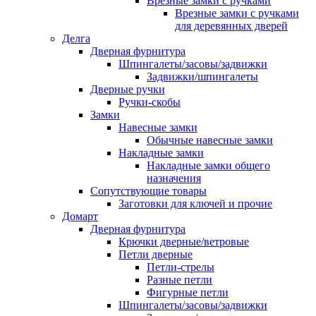
Врезные замки с ручками
Врезные замки с ручками
для деревянных дверей
Делга
Дверная фурнитура
Шпингалеты/засовы/задвижки
Задвижки/шпингалеты
Дверные ручки
Ручки-скобы
Замки
Навесные замки
Обычные навесные замки
Накладные замки
Накладные замки общего
назначения
Сопутствующие товары
Заготовки для ключей и прочие
Домарт
Дверная фурнитура
Крючки дверные/ветровые
Петли дверные
Петли-стрелы
Разные петли
Фигурные петли
Шпингалеты/засовы/задвижки