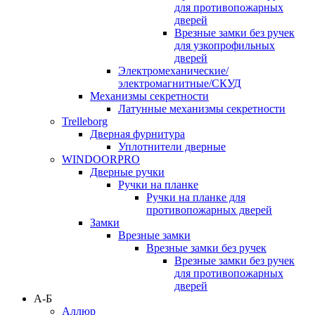
для противопожарных
дверей
Врезные замки без ручек
для узкопрофильных
дверей
Электромеханические/
электромагнитные/СКУД
Механизмы секретности
Латунные механизмы секретности
Trelleborg
Дверная фурнитура
Уплотнители дверные
WINDOORPRO
Дверные ручки
Ручки на планке
Ручки на планке для
противопожарных дверей
Замки
Врезные замки
Врезные замки без ручек
Врезные замки без ручек
для противопожарных
дверей
А-Б
Аллюр