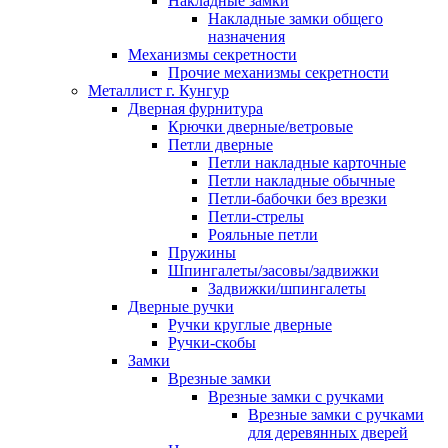
Накладные замки
Накладные замки общего
назначения
Механизмы секретности
Прочие механизмы секретности
Металлист г. Кунгур
Дверная фурнитура
Крючки дверные/ветровые
Петли дверные
Петли накладные карточные
Петли накладные обычные
Петли-бабочки без врезки
Петли-стрелы
Рояльные петли
Пружины
Шпингалеты/засовы/задвижки
Задвижки/шпингалеты
Дверные ручки
Ручки круглые дверные
Ручки-скобы
Замки
Врезные замки
Врезные замки с ручками
Врезные замки с ручками
для деревянных дверей