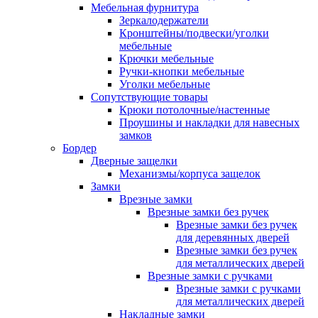
Мебельная фурнитура
Зеркалодержатели
Кронштейны/подвески/уголки
мебельные
Крючки мебельные
Ручки-кнопки мебельные
Уголки мебельные
Сопутствующие товары
Крюки потолочные/настенные
Проушины и накладки для навесных
замков
Бордер
Дверные защелки
Механизмы/корпуса защелок
Замки
Врезные замки
Врезные замки без ручек
Врезные замки без ручек
для деревянных дверей
Врезные замки без ручек
для металлических дверей
Врезные замки с ручками
Врезные замки с ручками
для металлических дверей
Накладные замки