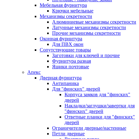
Мебельная фурнитура
Крючки мебельные
Механизмы секретности
Алюминиевые механизмы секретности
Латунные механизмы секретности
Прочие механизмы секретности
Оконная фурнитура
Для ПВХ окон
Сопутствующие товары
Заготовки для ключей и прочие
Фурнитура разная
Ящики почтовые
Апекс
Дверная фурнитура
Антипаника
Для "финских" дверей
Корпуса замков для "финских"
дверей
Накладки/заглушки/завертки для
"финских" дверей
Ответные планки для "финских"
дверей
Ограничители дверные/настенные
Петли дверные