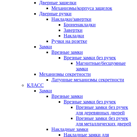
Дверные защелки
Механизмы/корпуса защелок
Дверные ручки
Накладки/завертки
Броненакладки
Завертки
Накладки
Ручки на розетке
Замки
Врезные замки
Врезные замки без ручек
Магнитные/бесшумные
замки
Механизмы секретности
Латунные механизмы секретности
КЛАСС
Замки
Врезные замки
Врезные замки без ручек
Врезные замки без ручек
для деревянных дверей
Врезные замки без ручек
для металлических дверей
Накладные замки
Накладные замки для