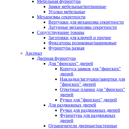
Мебельная фурнитура
Замки мебельные/витринные
Уголки мебельные
Механизмы секретности
Вертушки для механизма секретности
Латунные механизмы секретности
Сопутствующие товары
Заготовки для ключей и прочие
Фиксаторы роликовые/шариковые
Фурнитура разная
Арсенал
Дверная фурнитура
Для "финских" дверей
Корпуса замков для "финских"
дверей
Накладки/заглушки/завертки для
"финских" дверей
Ответные планки для "финских"
дверей
Ручки для "финских" дверей
Для раздвижных дверей
Ручки для раздвижных дверей
Фурнитура для раздвижных
дверей
Ограничители дверные/настенные