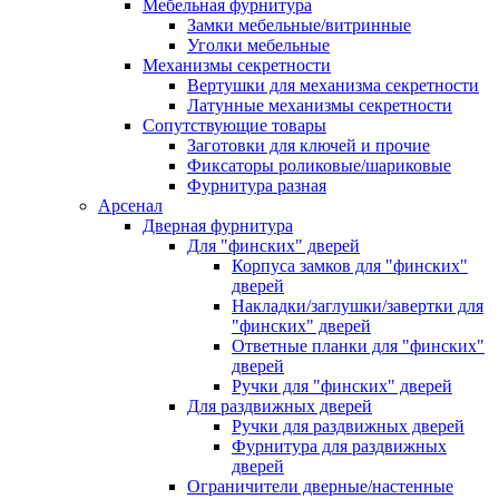
Мебельная фурнитура
Замки мебельные/витринные
Уголки мебельные
Механизмы секретности
Вертушки для механизма секретности
Латунные механизмы секретности
Сопутствующие товары
Заготовки для ключей и прочие
Фиксаторы роликовые/шариковые
Фурнитура разная
Арсенал
Дверная фурнитура
Для "финских" дверей
Корпуса замков для "финских"
дверей
Накладки/заглушки/завертки для
"финских" дверей
Ответные планки для "финских"
дверей
Ручки для "финских" дверей
Для раздвижных дверей
Ручки для раздвижных дверей
Фурнитура для раздвижных
дверей
Ограничители дверные/настенные