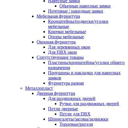
Навесные замки
Обычные навесные замки
Почтовые / накидные замки
Мебельная фурнитура
Кронштейны/подвески/уголки
мебельные
Крючки мебельные
Опоры мебельные
Оконная фурнитура
Для деревянных окон
Для ПВХ окон
Сопутствующие товары
Пластины/кронштейны/уголки общего
назначения
Проушины и накладки для навесных
замков
Фурнитура разная
Металлопласт
Дверная фурнитура
Для раздвижных дверей
Ручки для раздвижных дверей
Петли дверные
Петли для ПВХ
Шпингалеты/засовы/задвижки
Торцевые/ригеля