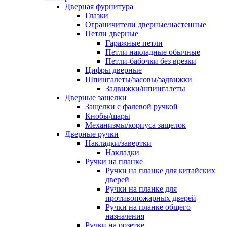
Дверная фурнитура
Глазки
Ограничители дверные/настенные
Петли дверные
Гаражные петли
Петли накладные обычные
Петли-бабочки без врезки
Цифры дверные
Шпингалеты/засовы/задвижки
Задвижки/шпингалеты
Дверные защелки
Защелки с фалевой ручкой
Кнобы/шары
Механизмы/корпуса защелок
Дверные ручки
Накладки/завертки
Накладки
Ручки на планке
Ручки на планке для китайских
дверей
Ручки на планке для
противопожарных дверей
Ручки на планке общего
назначения
Ручки на розетке