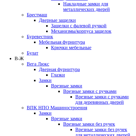
Накладные замки для
металлических дверей
Брестмаш
Дверные защелки
Защелки с фалевой ручкой
Механизмы/корпуса защелок
Буревестник
Мебельная фурнитура
Крючки мебельные
Булат
В-Ж
Вега Люкс
Дверная фурнитура
Глазки
Замки
Врезные замки
Врезные замки с ручками
Врезные замки с ручками
для деревянных дверей
ВПК НПО Машиностроения
Замки
Врезные замки
Врезные замки без ручек
Врезные замки без ручек
для металлических дверей