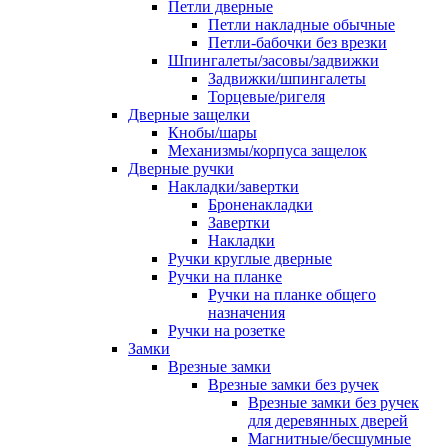
Петли дверные
Петли накладные обычные
Петли-бабочки без врезки
Шпингалеты/засовы/задвижки
Задвижки/шпингалеты
Торцевые/ригеля
Дверные защелки
Кнобы/шары
Механизмы/корпуса защелок
Дверные ручки
Накладки/завертки
Броненакладки
Завертки
Накладки
Ручки круглые дверные
Ручки на планке
Ручки на планке общего
назначения
Ручки на розетке
Замки
Врезные замки
Врезные замки без ручек
Врезные замки без ручек
для деревянных дверей
Магнитные/бесшумные