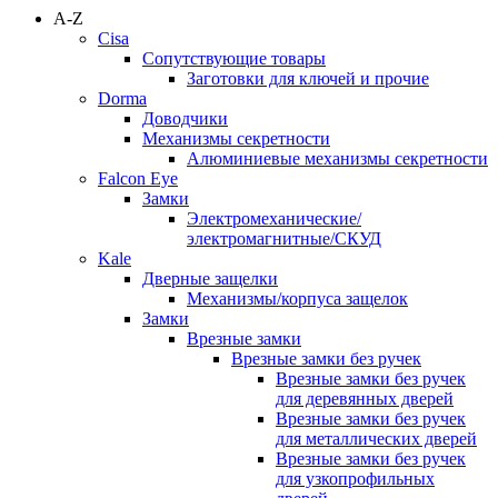
A-Z
Cisa
Сопутствующие товары
Заготовки для ключей и прочие
Dorma
Доводчики
Механизмы секретности
Алюминиевые механизмы секретности
Falcon Eye
Замки
Электромеханические/
электромагнитные/СКУД
Kale
Дверные защелки
Механизмы/корпуса защелок
Замки
Врезные замки
Врезные замки без ручек
Врезные замки без ручек
для деревянных дверей
Врезные замки без ручек
для металлических дверей
Врезные замки без ручек
для узкопрофильных