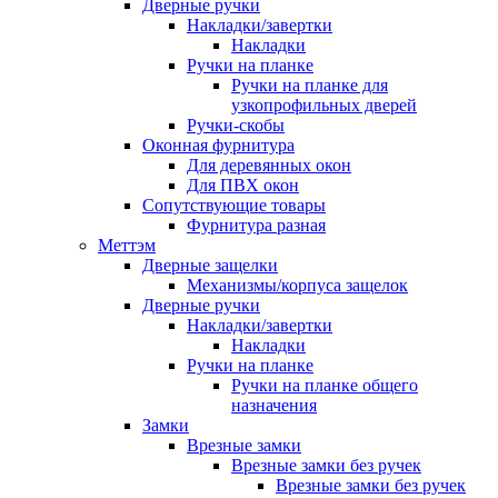
Дверные ручки
Накладки/завертки
Накладки
Ручки на планке
Ручки на планке для
узкопрофильных дверей
Ручки-скобы
Оконная фурнитура
Для деревянных окон
Для ПВХ окон
Сопутствующие товары
Фурнитура разная
Меттэм
Дверные защелки
Механизмы/корпуса защелок
Дверные ручки
Накладки/завертки
Накладки
Ручки на планке
Ручки на планке общего
назначения
Замки
Врезные замки
Врезные замки без ручек
Врезные замки без ручек