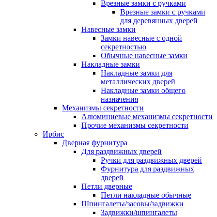
Врезные замки с ручками
Врезные замки с ручками
для деревянных дверей
Навесные замки
Замки навесные с одной
секретностью
Обычные навесные замки
Накладные замки
Накладные замки для
металлических дверей
Накладные замки общего
назначения
Механизмы секретности
Алюминиевые механизмы секретности
Прочие механизмы секретности
Ирбис
Дверная фурнитура
Для раздвижных дверей
Ручки для раздвижных дверей
Фурнитура для раздвижных
дверей
Петли дверные
Петли накладные обычные
Шпингалеты/засовы/задвижки
Задвижки/шпингалеты