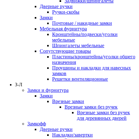
Задвижки/шпингалеты
Дверные ручки
Ручки-скобы
Замки
Почтовые / накидные замки
Мебельная фурнитура
Кронштейны/подвески/уголки
мебельные
Шпингалеты мебельные
Сопутствующие товары
Пластины/кронштейны/уголки общего
назначения
Проушины и накладки для навесных
замков
Решетки вентиляционные
З-Л
Замки и фурнитура
Замки
Врезные замки
Врезные замки без ручек
Врезные замки без ручек
для деревянных дверей
Замкофф
Дверные ручки
Накладки/завертки