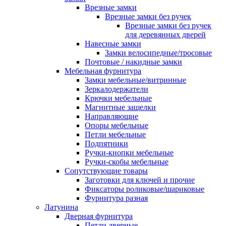
Врезные замки
Врезные замки без ручек
Врезные замки без ручек
для деревянных дверей
Навесные замки
Замки велосипедные/тросовые
Почтовые / накидные замки
Мебельная фурнитура
Замки мебельные/витринные
Зеркалодержатели
Крючки мебельные
Магнитные защелки
Направляющие
Опоры мебельные
Петли мебельные
Подпятники
Ручки-кнопки мебельные
Ручки-скобы мебельные
Сопутствующие товары
Заготовки для ключей и прочие
Фиксаторы роликовые/шариковые
Фурнитура разная
Латунина
Дверная фурнитура
Петли дверные