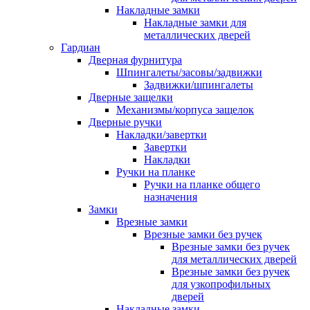
Накладные замки
Накладные замки для
металлических дверей
Гардиан
Дверная фурнитура
Шпингалеты/засовы/задвижки
Задвижки/шпингалеты
Дверные защелки
Механизмы/корпуса защелок
Дверные ручки
Накладки/завертки
Завертки
Накладки
Ручки на планке
Ручки на планке общего
назначения
Замки
Врезные замки
Врезные замки без ручек
Врезные замки без ручек
для металлических дверей
Врезные замки без ручек
для узкопрофильных
дверей
Накладные замки