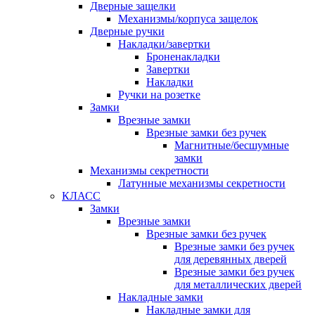
Дверные защелки
Механизмы/корпуса защелок
Дверные ручки
Накладки/завертки
Броненакладки
Завертки
Накладки
Ручки на розетке
Замки
Врезные замки
Врезные замки без ручек
Магнитные/бесшумные
замки
Механизмы секретности
Латунные механизмы секретности
КЛАСС
Замки
Врезные замки
Врезные замки без ручек
Врезные замки без ручек
для деревянных дверей
Врезные замки без ручек
для металлических дверей
Накладные замки
Накладные замки для