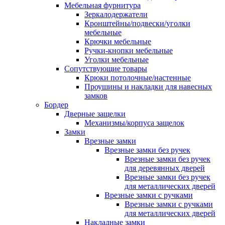
Мебельная фурнитура
Зеркалодержатели
Кронштейны/подвески/уголки
мебельные
Крючки мебельные
Ручки-кнопки мебельные
Уголки мебельные
Сопутствующие товары
Крюки потолочные/настенные
Проушины и накладки для навесных
замков
Бордер
Дверные защелки
Механизмы/корпуса защелок
Замки
Врезные замки
Врезные замки без ручек
Врезные замки без ручек
для деревянных дверей
Врезные замки без ручек
для металлических дверей
Врезные замки с ручками
Врезные замки с ручками
для металлических дверей
Накладные замки