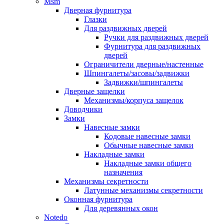
Msm
Дверная фурнитура
Глазки
Для раздвижных дверей
Ручки для раздвижных дверей
Фурнитура для раздвижных
дверей
Ограничители дверные/настенные
Шпингалеты/засовы/задвижки
Задвижки/шпингалеты
Дверные защелки
Механизмы/корпуса защелок
Доводчики
Замки
Навесные замки
Кодовые навесные замки
Обычные навесные замки
Накладные замки
Накладные замки общего
назначения
Механизмы секретности
Латунные механизмы секретности
Оконная фурнитура
Для деревянных окон
Notedo