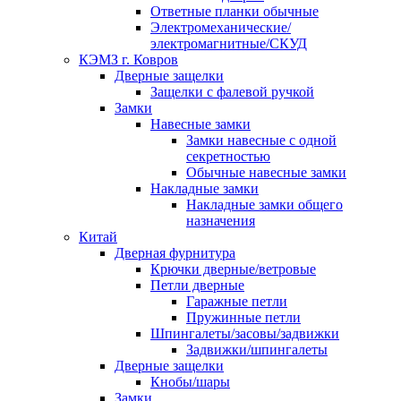
Ответные планки обычные
Электромеханические/
электромагнитные/СКУД
КЭМЗ г. Ковров
Дверные защелки
Защелки с фалевой ручкой
Замки
Навесные замки
Замки навесные с одной
секретностью
Обычные навесные замки
Накладные замки
Накладные замки общего
назначения
Китай
Дверная фурнитура
Крючки дверные/ветровые
Петли дверные
Гаражные петли
Пружинные петли
Шпингалеты/засовы/задвижки
Задвижки/шпингалеты
Дверные защелки
Кнобы/шары
Замки