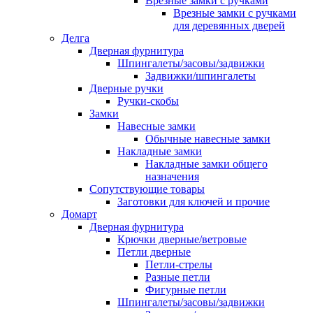
Врезные замки с ручками
Врезные замки с ручками
для деревянных дверей
Делга
Дверная фурнитура
Шпингалеты/засовы/задвижки
Задвижки/шпингалеты
Дверные ручки
Ручки-скобы
Замки
Навесные замки
Обычные навесные замки
Накладные замки
Накладные замки общего
назначения
Сопутствующие товары
Заготовки для ключей и прочие
Домарт
Дверная фурнитура
Крючки дверные/ветровые
Петли дверные
Петли-стрелы
Разные петли
Фигурные петли
Шпингалеты/засовы/задвижки