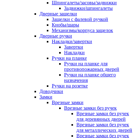
Шпингалеты/засовы/задвижки
Задвижки/шпингалеты
Дверные защелки
Защелки с фалевой ручкой
Кнобы/шары
Механизмы/корпуса защелок
Дверные ручки
Накладки/завертки
Завертки
Накладки
Ручки на планке
Ручки на планке для
противопожарных дверей
Ручки на планке общего
назначения
Ручки на розетке
Доводчики
Замки
Врезные замки
Врезные замки без ручек
Врезные замки без ручек
для деревянных дверей
Врезные замки без ручек
для металлических дверей
Врезные замки без ручек