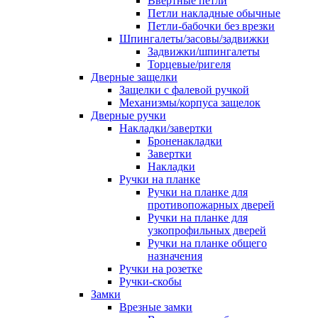
Ввертные петли
Петли накладные обычные
Петли-бабочки без врезки
Шпингалеты/засовы/задвижки
Задвижки/шпингалеты
Торцевые/ригеля
Дверные защелки
Защелки с фалевой ручкой
Механизмы/корпуса защелок
Дверные ручки
Накладки/завертки
Броненакладки
Завертки
Накладки
Ручки на планке
Ручки на планке для
противопожарных дверей
Ручки на планке для
узкопрофильных дверей
Ручки на планке общего
назначения
Ручки на розетке
Ручки-скобы
Замки
Врезные замки