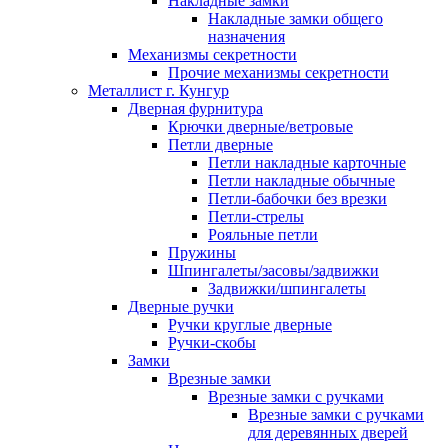
Накладные замки
Накладные замки общего
назначения
Механизмы секретности
Прочие механизмы секретности
Металлист г. Кунгур
Дверная фурнитура
Крючки дверные/ветровые
Петли дверные
Петли накладные карточные
Петли накладные обычные
Петли-бабочки без врезки
Петли-стрелы
Рояльные петли
Пружины
Шпингалеты/засовы/задвижки
Задвижки/шпингалеты
Дверные ручки
Ручки круглые дверные
Ручки-скобы
Замки
Врезные замки
Врезные замки с ручками
Врезные замки с ручками
для деревянных дверей