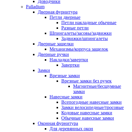
Доводчики
Palladium
Дверная фурнитура
Петли дверные
Петли накладные обычные
Разные петли
Шпингалеты/засовы/задвижки
Задвижки/шпингалеты
Дверные защелки
Механизмы/корпуса защелок
Дверные ручки
Накладки/завертки
Завертки
Замки
Врезные замки
Врезные замки без ручек
Магнитные/бесшумные
замки
Навесные замки
Всепогодные навесные замки
Замки велосипедные/тросовые
Кодовые навесные замки
Обычные навесные замки
Оконная фурнитура
Для деревянных окон