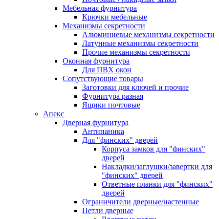
Мебельная фурнитура
Крючки мебельные
Механизмы секретности
Алюминиевые механизмы секретности
Латунные механизмы секретности
Прочие механизмы секретности
Оконная фурнитура
Для ПВХ окон
Сопутствующие товары
Заготовки для ключей и прочие
Фурнитура разная
Ящики почтовые
Апекс
Дверная фурнитура
Антипаника
Для "финских" дверей
Корпуса замков для "финских"
дверей
Накладки/заглушки/завертки для
"финских" дверей
Ответные планки для "финских"
дверей
Ограничители дверные/настенные
Петли дверные