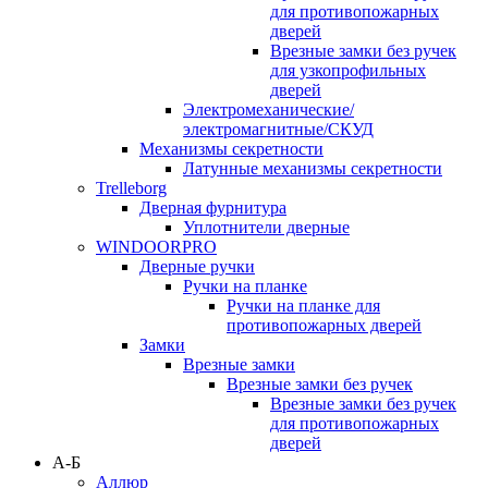
для противопожарных
дверей
Врезные замки без ручек
для узкопрофильных
дверей
Электромеханические/
электромагнитные/СКУД
Механизмы секретности
Латунные механизмы секретности
Trelleborg
Дверная фурнитура
Уплотнители дверные
WINDOORPRO
Дверные ручки
Ручки на планке
Ручки на планке для
противопожарных дверей
Замки
Врезные замки
Врезные замки без ручек
Врезные замки без ручек
для противопожарных
дверей
А-Б
Аллюр