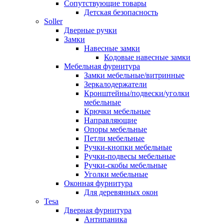
Сопутствующие товары
Детская безопасность
Soller
Дверные ручки
Замки
Навесные замки
Кодовые навесные замки
Мебельная фурнитура
Замки мебельные/витринные
Зеркалодержатели
Кронштейны/подвески/уголки
мебельные
Крючки мебельные
Направляющие
Опоры мебельные
Петли мебельные
Ручки-кнопки мебельные
Ручки-подвесы мебельные
Ручки-скобы мебельные
Уголки мебельные
Оконная фурнитура
Для деревянных окон
Tesa
Дверная фурнитура
Антипаника