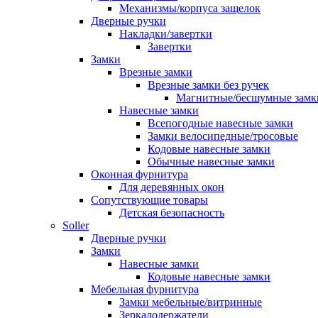
Механизмы/корпуса защелок
Дверные ручки
Накладки/завертки
Завертки
Замки
Врезные замки
Врезные замки без ручек
Магнитные/бесшумные замк
Навесные замки
Всепогодные навесные замки
Замки велосипедные/тросовые
Кодовые навесные замки
Обычные навесные замки
Оконная фурнитура
Для деревянных окон
Сопутствующие товары
Детская безопасность
Soller
Дверные ручки
Замки
Навесные замки
Кодовые навесные замки
Мебельная фурнитура
Замки мебельные/витринные
Зеркалодержатели