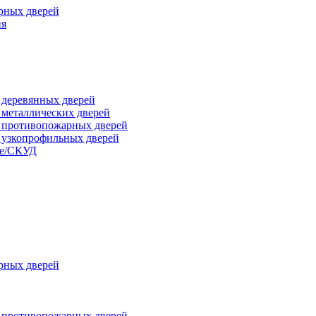
рных дверей
ия
я деревянных дверей
я металлических дверей
я противопожарных дверей
я узкопрофильных дверей
ые/СКУД
рных дверей
я противопожарных дверей