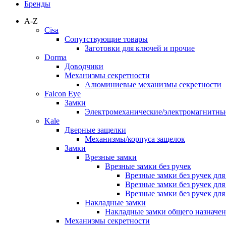
Бренды
A-Z
Cisa
Сопутствующие товары
Заготовки для ключей и прочие
Dorma
Доводчики
Механизмы секретности
Алюминиевые механизмы секретности
Falcon Eye
Замки
Электромеханические/электромагнитн
Kale
Дверные защелки
Механизмы/корпуса защелок
Замки
Врезные замки
Врезные замки без ручек
Врезные замки без ручек дл
Врезные замки без ручек дл
Врезные замки без ручек дл
Накладные замки
Накладные замки общего назначе
Механизмы секретности