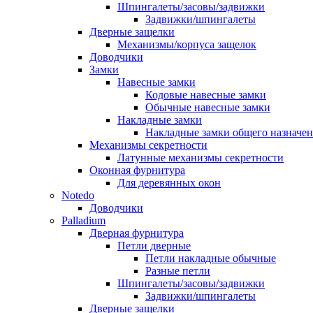
Шпингалеты/засовы/задвижки
Задвижки/шпингалеты
Дверные защелки
Механизмы/корпуса защелок
Доводчики
Замки
Навесные замки
Кодовые навесные замки
Обычные навесные замки
Накладные замки
Накладные замки общего назначе
Механизмы секретности
Латунные механизмы секретности
Оконная фурнитура
Для деревянных окон
Notedo
Доводчики
Palladium
Дверная фурнитура
Петли дверные
Петли накладные обычные
Разные петли
Шпингалеты/засовы/задвижки
Задвижки/шпингалеты
Дверные защелки