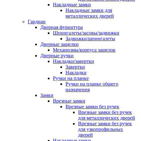
Накладные замки
Накладные замки для
металлических дверей
Гардиан
Дверная фурнитура
Шпингалеты/засовы/задвижки
Задвижки/шпингалеты
Дверные защелки
Механизмы/корпуса защелок
Дверные ручки
Накладки/завертки
Завертки
Накладки
Ручки на планке
Ручки на планке общего
назначения
Замки
Врезные замки
Врезные замки без ручек
Врезные замки без ручек
для металлических дверей
Врезные замки без ручек
для узкопрофильных
дверей
Накладные замки