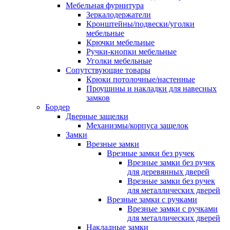
Мебельная фурнитура
Зеркалодержатели
Кронштейны/подвески/уголки
мебельные
Крючки мебельные
Ручки-кнопки мебельные
Уголки мебельные
Сопутствующие товары
Крюки потолочные/настенные
Проушины и накладки для навесных
замков
Бордер
Дверные защелки
Механизмы/корпуса защелок
Замки
Врезные замки
Врезные замки без ручек
Врезные замки без ручек
для деревянных дверей
Врезные замки без ручек
для металлических дверей
Врезные замки с ручками
Врезные замки с ручками
для металлических дверей
Накладные замки