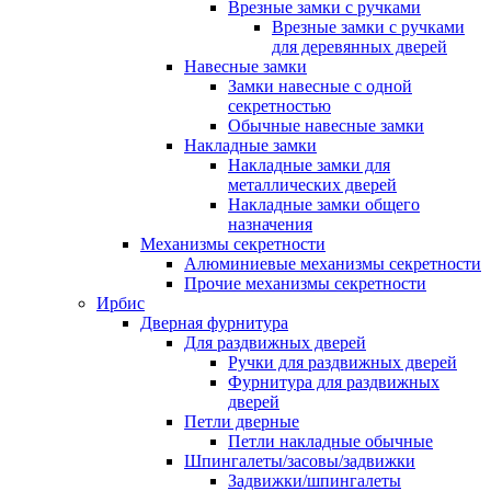
Врезные замки с ручками
Врезные замки с ручками
для деревянных дверей
Навесные замки
Замки навесные с одной
секретностью
Обычные навесные замки
Накладные замки
Накладные замки для
металлических дверей
Накладные замки общего
назначения
Механизмы секретности
Алюминиевые механизмы секретности
Прочие механизмы секретности
Ирбис
Дверная фурнитура
Для раздвижных дверей
Ручки для раздвижных дверей
Фурнитура для раздвижных
дверей
Петли дверные
Петли накладные обычные
Шпингалеты/засовы/задвижки
Задвижки/шпингалеты