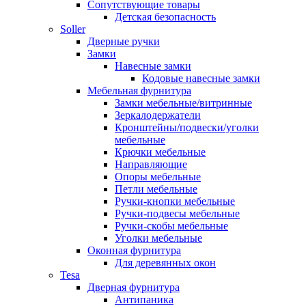
Сопутствующие товары
Детская безопасность
Soller
Дверные ручки
Замки
Навесные замки
Кодовые навесные замки
Мебельная фурнитура
Замки мебельные/витринные
Зеркалодержатели
Кронштейны/подвески/уголки
мебельные
Крючки мебельные
Направляющие
Опоры мебельные
Петли мебельные
Ручки-кнопки мебельные
Ручки-подвесы мебельные
Ручки-скобы мебельные
Уголки мебельные
Оконная фурнитура
Для деревянных окон
Tesa
Дверная фурнитура
Антипаника