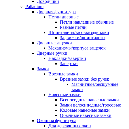
Доводчики
Palladium
Дверная фурнитура
Петли дверные
Петли накладные обычные
Разные петли
Шпингалеты/засовы/задвижки
Задвижки/шпингалеты
Дверные защелки
Механизмы/корпуса защелок
Дверные ручки
Накладки/завертки
Завертки
Замки
Врезные замки
Врезные замки без ручек
Магнитные/бесшумные
замки
Навесные замки
Всепогодные навесные замки
Замки велосипедные/тросовые
Кодовые навесные замки
Обычные навесные замки
Оконная фурнитура
Для деревянных окон