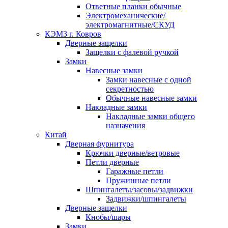
Ответные планки обычные
Электромеханические/
электромагнитные/СКУД
КЭМЗ г. Ковров
Дверные защелки
Защелки с фалевой ручкой
Замки
Навесные замки
Замки навесные с одной
секретностью
Обычные навесные замки
Накладные замки
Накладные замки общего
назначения
Китай
Дверная фурнитура
Крючки дверные/ветровые
Петли дверные
Гаражные петли
Пружинные петли
Шпингалеты/засовы/задвижки
Задвижки/шпингалеты
Дверные защелки
Кнобы/шары
Замки