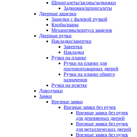
Шпингалеты/засовы/задвижки
Задвижки/шпингалеты
Дверные защелки
Защелки с фалевой ручкой
Кнобы/шары
Механизмы/корпуса защелок
Дверные ручки
Накладки/завертки
Завертки
Накладки
Ручки на планке
Ручки на планке для
противопожарных дверей
Ручки на планке общего
назначения
Ручки на розетке
Доводчики
Замки
Врезные замки
Врезные замки без ручек
Врезные замки без ручек
для деревянных дверей
Врезные замки без ручек
для металлических дверей
Врезные замки без ручек