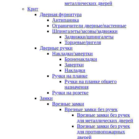
металлических дверей
Крит
Дверная фурнитура
Антипаника
Ограничители дверные/настенные
Шпингалеты/засовы/задвижки
Задвижки/шпингалеты
Торцевые/ригеля
Дверные ручки
Накладки/завертки
Броненакладки
Завертки
Накладки
Ручки на планке
Ручки на планке общего
назначения
Ручки на розетке
Замки
Врезные замки
Врезные замки без ручек
Врезные замки без ручек
для металлических дверей
Врезные замки без ручек
для противопожарных
дверей