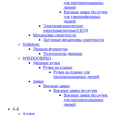
для противопожарных
дверей
Врезные замки без ручек
для узкопрофильных
дверей
Электромеханические/
электромагнитные/СКУД
Механизмы секретности
Латунные механизмы секретности
Trelleborg
Дверная фурнитура
Уплотнители дверные
WINDOORPRO
Дверные ручки
Ручки на планке
Ручки на планке для
противопожарных дверей
Замки
Врезные замки
Врезные замки без ручек
Врезные замки без ручек
для противопожарных
дверей
А-Б
Аллюр