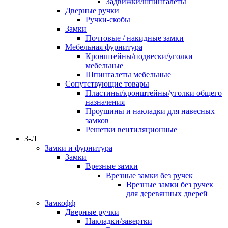
Задвижки/шпингалеты
Дверные ручки
Ручки-скобы
Замки
Почтовые / накидные замки
Мебельная фурнитура
Кронштейны/подвески/уголки
мебельные
Шпингалеты мебельные
Сопутствующие товары
Пластины/кронштейны/уголки общего
назначения
Проушины и накладки для навесных
замков
Решетки вентиляционные
З-Л
Замки и фурнитура
Замки
Врезные замки
Врезные замки без ручек
Врезные замки без ручек
для деревянных дверей
Замкофф
Дверные ручки
Накладки/завертки