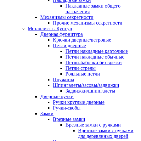
Накладные замки
Накладные замки общего
назначения
Механизмы секретности
Прочие механизмы секретности
Металлист г. Кунгур
Дверная фурнитура
Крючки дверные/ветровые
Петли дверные
Петли накладные карточные
Петли накладные обычные
Петли-бабочки без врезки
Петли-стрелы
Рояльные петли
Пружины
Шпингалеты/засовы/задвижки
Задвижки/шпингалеты
Дверные ручки
Ручки круглые дверные
Ручки-скобы
Замки
Врезные замки
Врезные замки с ручками
Врезные замки с ручками
для деревянных дверей