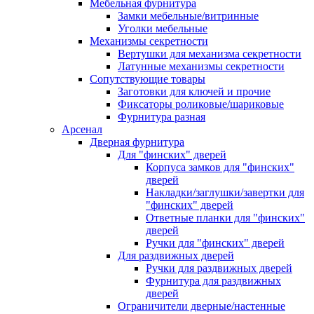
Мебельная фурнитура
Замки мебельные/витринные
Уголки мебельные
Механизмы секретности
Вертушки для механизма секретности
Латунные механизмы секретности
Сопутствующие товары
Заготовки для ключей и прочие
Фиксаторы роликовые/шариковые
Фурнитура разная
Арсенал
Дверная фурнитура
Для "финских" дверей
Корпуса замков для "финских"
дверей
Накладки/заглушки/завертки для
"финских" дверей
Ответные планки для "финских"
дверей
Ручки для "финских" дверей
Для раздвижных дверей
Ручки для раздвижных дверей
Фурнитура для раздвижных
дверей
Ограничители дверные/настенные