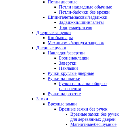
Петли дверные
Петли накладные обычные
Петли-бабочки без врезки
Шпингалеты/засовы/задвижки
Задвижки/шпингалеты
Торцевые/ригеля
Дверные защелки
Кнобы/шары
Механизмы/корпуса защелок
Дверные ручки
Накладки/завертки
Броненакладки
Завертки
Накладки
Ручки круглые дверные
Ручки на планке
Ручки на планке общего
назначения
Ручки на розетке
Замки
Врезные замки
Врезные замки без ручек
Врезные замки без ручек
для деревянных дверей
Магнитные/бесшумные