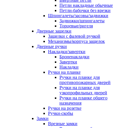
Ввертные петли
Петли накладные обычные
Петли-бабочки без врезки
Шпингалеты/засовы/задвижки
Задвижки/шпингалеты
Торцевые/ригеля
Дверные защелки
Защелки с фалевой ручкой
Механизмы/корпуса защелок
Дверные ручки
Накладки/завертки
Броненакладки
Завертки
Накладки
Ручки на планке
Ручки на планке для
противопожарных дверей
Ручки на планке для
узкопрофильных дверей
Ручки на планке общего
назначения
Ручки на розетке
Ручки-скобы
Замки
Врезные замки