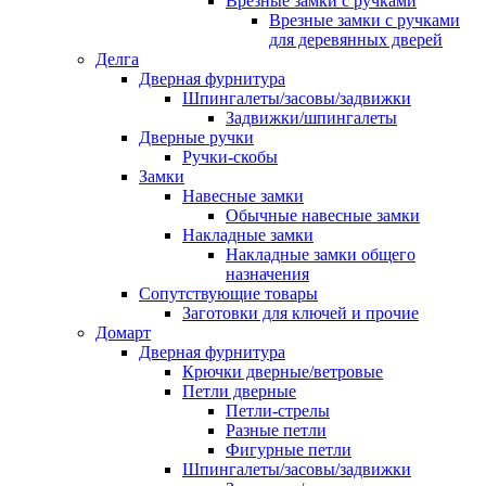
Врезные замки с ручками
Врезные замки с ручками
для деревянных дверей
Делга
Дверная фурнитура
Шпингалеты/засовы/задвижки
Задвижки/шпингалеты
Дверные ручки
Ручки-скобы
Замки
Навесные замки
Обычные навесные замки
Накладные замки
Накладные замки общего
назначения
Сопутствующие товары
Заготовки для ключей и прочие
Домарт
Дверная фурнитура
Крючки дверные/ветровые
Петли дверные
Петли-стрелы
Разные петли
Фигурные петли
Шпингалеты/засовы/задвижки