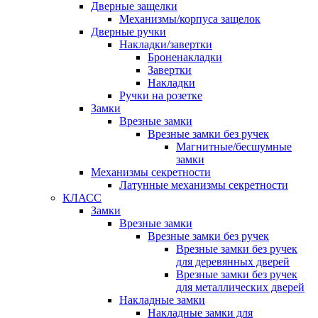
Дверные защелки
Механизмы/корпуса защелок
Дверные ручки
Накладки/завертки
Броненакладки
Завертки
Накладки
Ручки на розетке
Замки
Врезные замки
Врезные замки без ручек
Магнитные/бесшумные
замки
Механизмы секретности
Латунные механизмы секретности
КЛАСС
Замки
Врезные замки
Врезные замки без ручек
Врезные замки без ручек
для деревянных дверей
Врезные замки без ручек
для металлических дверей
Накладные замки
Накладные замки для