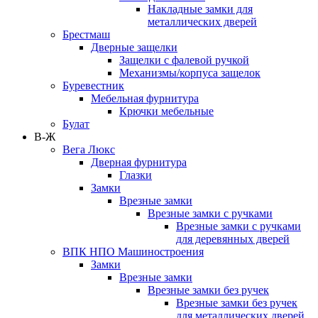
Накладные замки для
металлических дверей
Брестмаш
Дверные защелки
Защелки с фалевой ручкой
Механизмы/корпуса защелок
Буревестник
Мебельная фурнитура
Крючки мебельные
Булат
В-Ж
Вега Люкс
Дверная фурнитура
Глазки
Замки
Врезные замки
Врезные замки с ручками
Врезные замки с ручками
для деревянных дверей
ВПК НПО Машиностроения
Замки
Врезные замки
Врезные замки без ручек
Врезные замки без ручек
для металлических дверей