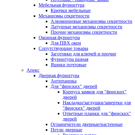
Мебельная фурнитура
Крючки мебельные
Механизмы секретности
Алюминиевые механизмы секретности
Латунные механизмы секретности
Прочие механизмы секретности
Оконная фурнитура
Для ПВХ окон
Сопутствующие товары
Заготовки для ключей и прочие
Фурнитура разная
Ящики почтовые
Апекс
Дверная фурнитура
Антипаника
Для "финских" дверей
Корпуса замков для "финских"
дверей
Накладки/заглушки/завертки для
"финских" дверей
Ответные планки для "финских"
дверей
Ограничители дверные/настенные
Петли дверные