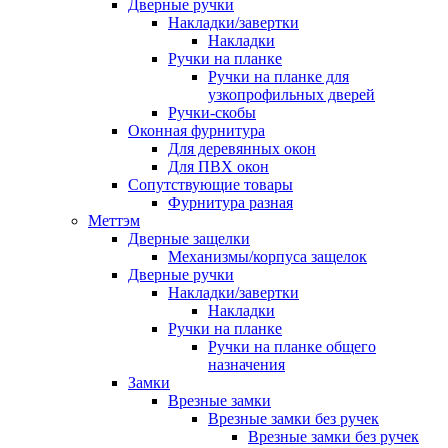
Дверные ручки
Накладки/завертки
Накладки
Ручки на планке
Ручки на планке для
узкопрофильных дверей
Ручки-скобы
Оконная фурнитура
Для деревянных окон
Для ПВХ окон
Сопутствующие товары
Фурнитура разная
Меттэм
Дверные защелки
Механизмы/корпуса защелок
Дверные ручки
Накладки/завертки
Накладки
Ручки на планке
Ручки на планке общего
назначения
Замки
Врезные замки
Врезные замки без ручек
Врезные замки без ручек