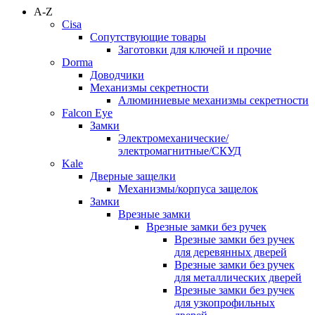
A-Z
Cisa
Сопутствующие товары
Заготовки для ключей и прочие
Dorma
Доводчики
Механизмы секретности
Алюминиевые механизмы секретности
Falcon Eye
Замки
Электромеханические/
электромагнитные/СКУД
Kale
Дверные защелки
Механизмы/корпуса защелок
Замки
Врезные замки
Врезные замки без ручек
Врезные замки без ручек
для деревянных дверей
Врезные замки без ручек
для металлических дверей
Врезные замки без ручек
для узкопрофильных