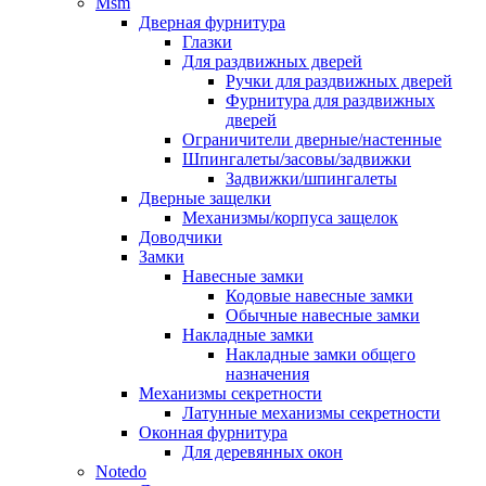
Msm
Дверная фурнитура
Глазки
Для раздвижных дверей
Ручки для раздвижных дверей
Фурнитура для раздвижных
дверей
Ограничители дверные/настенные
Шпингалеты/засовы/задвижки
Задвижки/шпингалеты
Дверные защелки
Механизмы/корпуса защелок
Доводчики
Замки
Навесные замки
Кодовые навесные замки
Обычные навесные замки
Накладные замки
Накладные замки общего
назначения
Механизмы секретности
Латунные механизмы секретности
Оконная фурнитура
Для деревянных окон
Notedo