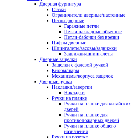
Дверная фурнитура
Глазки
Ограничители дверные/настенные
Петли дверные
Гаражные петли
Петли накладные обычные
Петли-бабочки без врезки
Цифры дверные
Шпингалеты/засовы/задвижки
Задвижки/шпингалеты
Дверные защелки
Защелки с фалевой ручкой
Кнобы/шары
Механизмы/корпуса защелок
Дверные ручки
Накладки/завертки
Накладки
Ручки на планке
Ручки на планке для китайских
дверей
Ручки на планке для
противопожарных дверей
Ручки на планке общего
назначения
Ручки на розетке