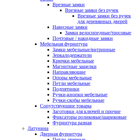
Врезные замки
Врезные замки без ручек
Врезные замки без ручек
для деревянных дверей
Навесные замки
Замки велосипедные/тросовые
Почтовые / накидные замки
Мебельная фурнитура
Замки мебельные/витринные
Зеркалодержатели
Крючки мебельные
Магнитные защелки
Направляющие
Опоры мебельные
Петли мебельные
Подпятники
Ручки-кнопки мебельные
Ручки-скобы мебельные
Сопутствующие товары
Заготовки для ключей и прочие
Фиксаторы роликовые/шариковые
Фурнитура разная
Латунина
Дверная фурнитура
Петли дверные