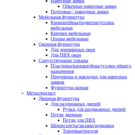
Навесные замки
Обычные навесные замки
Почтовые / накидные замки
Мебельная фурнитура
Кронштейны/подвески/уголки
мебельные
Крючки мебельные
Опоры мебельные
Оконная фурнитура
Для деревянных окон
Для ПВХ окон
Сопутствующие товары
Пластины/кронштейны/уголки общего
назначения
Проушины и накладки для навесных
замков
Фурнитура разная
Металлопласт
Дверная фурнитура
Для раздвижных дверей
Ручки для раздвижных дверей
Петли дверные
Петли для ПВХ
Шпингалеты/засовы/задвижки
Торцевые/ригеля