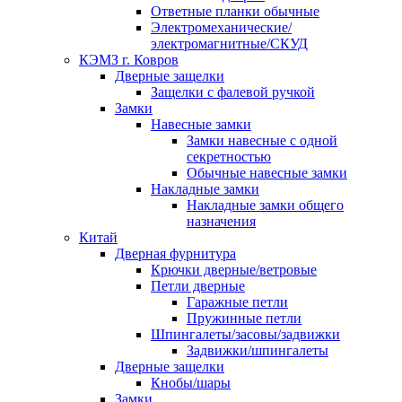
Ответные планки обычные
Электромеханические/
электромагнитные/СКУД
КЭМЗ г. Ковров
Дверные защелки
Защелки с фалевой ручкой
Замки
Навесные замки
Замки навесные с одной
секретностью
Обычные навесные замки
Накладные замки
Накладные замки общего
назначения
Китай
Дверная фурнитура
Крючки дверные/ветровые
Петли дверные
Гаражные петли
Пружинные петли
Шпингалеты/засовы/задвижки
Задвижки/шпингалеты
Дверные защелки
Кнобы/шары
Замки