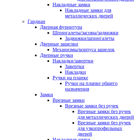
Накладные замки
Накладные замки для
металлических дверей
Гардиан
Дверная фурнитура
Шпингалеты/засовы/задвижки
Задвижки/шпингалеты
Дверные защелки
Механизмы/корпуса защелок
Дверные ручки
Накладки/завертки
Завертки
Накладки
Ручки на планке
Ручки на планке общего
назначения
Замки
Врезные замки
Врезные замки без ручек
Врезные замки без ручек
для металлических дверей
Врезные замки без ручек
для узкопрофильных
дверей
Накладные замки