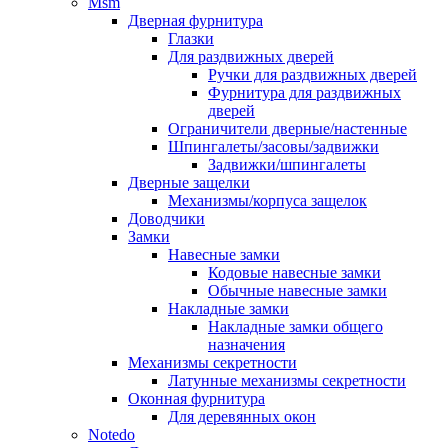
Msm
Дверная фурнитура
Глазки
Для раздвижных дверей
Ручки для раздвижных дверей
Фурнитура для раздвижных
дверей
Ограничители дверные/настенные
Шпингалеты/засовы/задвижки
Задвижки/шпингалеты
Дверные защелки
Механизмы/корпуса защелок
Доводчики
Замки
Навесные замки
Кодовые навесные замки
Обычные навесные замки
Накладные замки
Накладные замки общего
назначения
Механизмы секретности
Латунные механизмы секретности
Оконная фурнитура
Для деревянных окон
Notedo