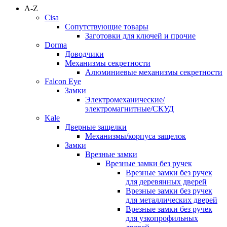
A-Z
Cisa
Сопутствующие товары
Заготовки для ключей и прочие
Dorma
Доводчики
Механизмы секретности
Алюминиевые механизмы секретности
Falcon Eye
Замки
Электромеханические/
электромагнитные/СКУД
Kale
Дверные защелки
Механизмы/корпуса защелок
Замки
Врезные замки
Врезные замки без ручек
Врезные замки без ручек
для деревянных дверей
Врезные замки без ручек
для металлических дверей
Врезные замки без ручек
для узкопрофильных