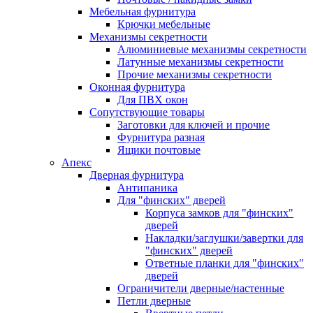
Мебельная фурнитура
Крючки мебельные
Механизмы секретности
Алюминиевые механизмы секретности
Латунные механизмы секретности
Прочие механизмы секретности
Оконная фурнитура
Для ПВХ окон
Сопутствующие товары
Заготовки для ключей и прочие
Фурнитура разная
Ящики почтовые
Апекс
Дверная фурнитура
Антипаника
Для "финских" дверей
Корпуса замков для "финских"
дверей
Накладки/заглушки/завертки для
"финских" дверей
Ответные планки для "финских"
дверей
Ограничители дверные/настенные
Петли дверные