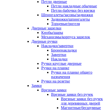
Петли дверные
Петли накладные обычные
Петли-бабочки без врезки
Шпингалеты/засовы/задвижки
Задвижки/шпингалеты
Торцевые/ригеля
Дверные защелки
Кнобы/шары
Механизмы/корпуса защелок
Дверные ручки
Накладки/завертки
Броненакладки
Завертки
Накладки
Ручки круглые дверные
Ручки на планке
Ручки на планке общего
назначения
Ручки на розетке
Замки
Врезные замки
Врезные замки без ручек
Врезные замки без ручек
для деревянных дверей
Магнитные/бесшумные