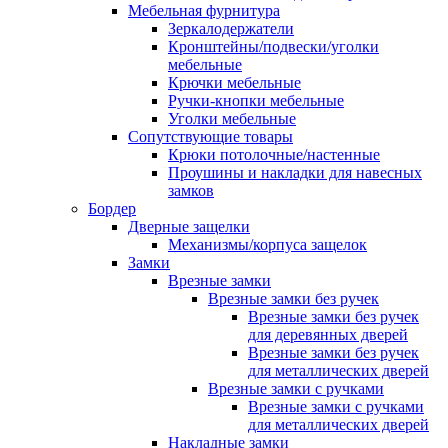
Мебельная фурнитура
Зеркалодержатели
Кронштейны/подвески/уголки
мебельные
Крючки мебельные
Ручки-кнопки мебельные
Уголки мебельные
Сопутствующие товары
Крюки потолочные/настенные
Проушины и накладки для навесных
замков
Бордер
Дверные защелки
Механизмы/корпуса защелок
Замки
Врезные замки
Врезные замки без ручек
Врезные замки без ручек
для деревянных дверей
Врезные замки без ручек
для металлических дверей
Врезные замки с ручками
Врезные замки с ручками
для металлических дверей
Накладные замки