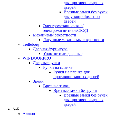
для противопожарных
дверей
Врезные замки без ручек
для узкопрофильных
дверей
Электромеханические/
электромагнитные/СКУД
Механизмы секретности
Латунные механизмы секретности
Trelleborg
Дверная фурнитура
Уплотнители дверные
WINDOORPRO
Дверные ручки
Ручки на планке
Ручки на планке для
противопожарных дверей
Замки
Врезные замки
Врезные замки без ручек
Врезные замки без ручек
для противопожарных
дверей
А-Б
Аллюр