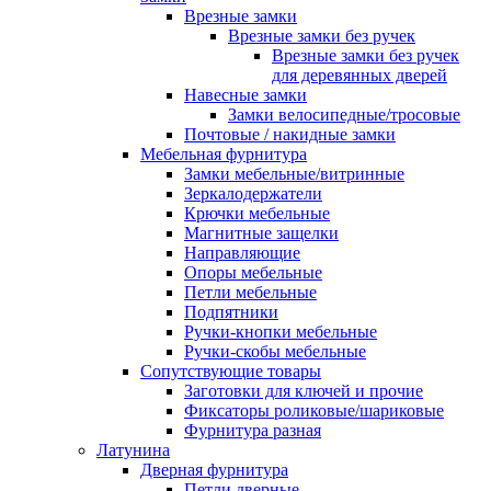
Врезные замки
Врезные замки без ручек
Врезные замки без ручек
для деревянных дверей
Навесные замки
Замки велосипедные/тросовые
Почтовые / накидные замки
Мебельная фурнитура
Замки мебельные/витринные
Зеркалодержатели
Крючки мебельные
Магнитные защелки
Направляющие
Опоры мебельные
Петли мебельные
Подпятники
Ручки-кнопки мебельные
Ручки-скобы мебельные
Сопутствующие товары
Заготовки для ключей и прочие
Фиксаторы роликовые/шариковые
Фурнитура разная
Латунина
Дверная фурнитура
Петли дверные