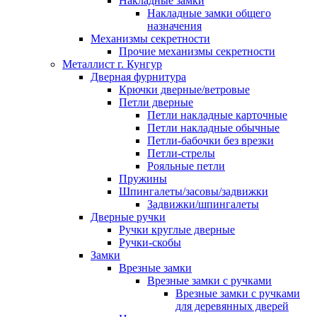
Накладные замки
Накладные замки общего
назначения
Механизмы секретности
Прочие механизмы секретности
Металлист г. Кунгур
Дверная фурнитура
Крючки дверные/ветровые
Петли дверные
Петли накладные карточные
Петли накладные обычные
Петли-бабочки без врезки
Петли-стрелы
Рояльные петли
Пружины
Шпингалеты/засовы/задвижки
Задвижки/шпингалеты
Дверные ручки
Ручки круглые дверные
Ручки-скобы
Замки
Врезные замки
Врезные замки с ручками
Врезные замки с ручками
для деревянных дверей