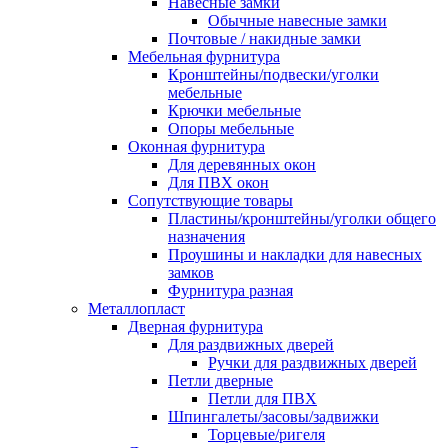
Навесные замки
Обычные навесные замки
Почтовые / накидные замки
Мебельная фурнитура
Кронштейны/подвески/уголки
мебельные
Крючки мебельные
Опоры мебельные
Оконная фурнитура
Для деревянных окон
Для ПВХ окон
Сопутствующие товары
Пластины/кронштейны/уголки общего
назначения
Проушины и накладки для навесных
замков
Фурнитура разная
Металлопласт
Дверная фурнитура
Для раздвижных дверей
Ручки для раздвижных дверей
Петли дверные
Петли для ПВХ
Шпингалеты/засовы/задвижки
Торцевые/ригеля