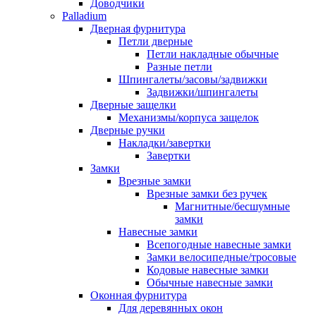
Доводчики
Palladium
Дверная фурнитура
Петли дверные
Петли накладные обычные
Разные петли
Шпингалеты/засовы/задвижки
Задвижки/шпингалеты
Дверные защелки
Механизмы/корпуса защелок
Дверные ручки
Накладки/завертки
Завертки
Замки
Врезные замки
Врезные замки без ручек
Магнитные/бесшумные
замки
Навесные замки
Всепогодные навесные замки
Замки велосипедные/тросовые
Кодовые навесные замки
Обычные навесные замки
Оконная фурнитура
Для деревянных окон