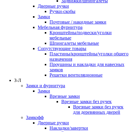
Задвижки/шпингалеты
Дверные ручки
Ручки-скобы
Замки
Почтовые / накидные замки
Мебельная фурнитура
Кронштейны/подвески/уголки
мебельные
Шпингалеты мебельные
Сопутствующие товары
Пластины/кронштейны/уголки общего
назначения
Проушины и накладки для навесных
замков
Решетки вентиляционные
З-Л
Замки и фурнитура
Замки
Врезные замки
Врезные замки без ручек
Врезные замки без ручек
для деревянных дверей
Замкофф
Дверные ручки
Накладки/завертки