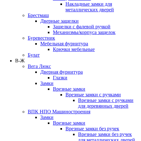
Накладные замки для
металлических дверей
Брестмаш
Дверные защелки
Защелки с фалевой ручкой
Механизмы/корпуса защелок
Буревестник
Мебельная фурнитура
Крючки мебельные
Булат
В-Ж
Вега Люкс
Дверная фурнитура
Глазки
Замки
Врезные замки
Врезные замки с ручками
Врезные замки с ручками
для деревянных дверей
ВПК НПО Машиностроения
Замки
Врезные замки
Врезные замки без ручек
Врезные замки без ручек
для металлических дверей