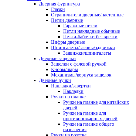
Дверная фурнитура
Глазки
Ограничители дверные/настенные
Петли дверные
Гаражные петли
Петли накладные обычные
Петли-бабочки без врезки
Цифры дверные
Шпингалеты/засовы/задвижки
Задвижки/шпингалеты
Дверные защелки
Защелки с фалевой ручкой
Кнобы/шары
Механизмы/корпуса защелок
Дверные ручки
Накладки/завертки
Накладки
Ручки на планке
Ручки на планке для китайских
дверей
Ручки на планке для
противопожарных дверей
Ручки на планке общего
назначения
Ручки на розетке