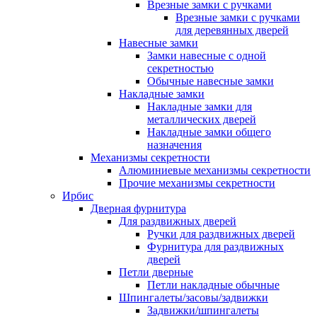
Врезные замки с ручками
Врезные замки с ручками
для деревянных дверей
Навесные замки
Замки навесные с одной
секретностью
Обычные навесные замки
Накладные замки
Накладные замки для
металлических дверей
Накладные замки общего
назначения
Механизмы секретности
Алюминиевые механизмы секретности
Прочие механизмы секретности
Ирбис
Дверная фурнитура
Для раздвижных дверей
Ручки для раздвижных дверей
Фурнитура для раздвижных
дверей
Петли дверные
Петли накладные обычные
Шпингалеты/засовы/задвижки
Задвижки/шпингалеты