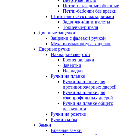
Ввертные петли
Петли накладные обычные
Петли-бабочки без врезки
Шпингалеты/засовы/задвижки
Задвижки/шпингалеты
Торцевые/ригеля
Дверные защелки
Защелки с фалевой ручкой
Механизмы/корпуса защелок
Дверные ручки
Накладки/завертки
Броненакладки
Завертки
Накладки
Ручки на планке
Ручки на планке для
противопожарных дверей
Ручки на планке для
узкопрофильных дверей
Ручки на планке общего
назначения
Ручки на розетке
Ручки-скобы
Замки
Врезные замки