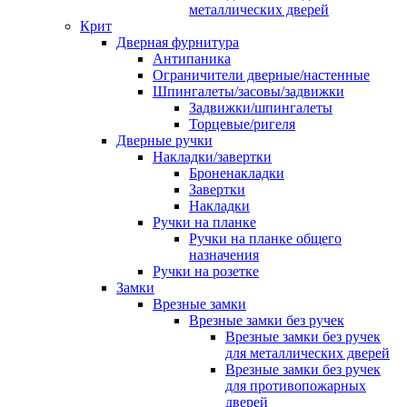
металлических дверей
Крит
Дверная фурнитура
Антипаника
Ограничители дверные/настенные
Шпингалеты/засовы/задвижки
Задвижки/шпингалеты
Торцевые/ригеля
Дверные ручки
Накладки/завертки
Броненакладки
Завертки
Накладки
Ручки на планке
Ручки на планке общего
назначения
Ручки на розетке
Замки
Врезные замки
Врезные замки без ручек
Врезные замки без ручек
для металлических дверей
Врезные замки без ручек
для противопожарных
дверей