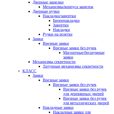
Дверные защелки
Механизмы/корпуса защелок
Дверные ручки
Накладки/завертки
Броненакладки
Завертки
Накладки
Ручки на розетке
Замки
Врезные замки
Врезные замки без ручек
Магнитные/бесшумные
замки
Механизмы секретности
Латунные механизмы секретности
КЛАСС
Замки
Врезные замки
Врезные замки без ручек
Врезные замки без ручек
для деревянных дверей
Врезные замки без ручек
для металлических дверей
Накладные замки
Накладные замки для