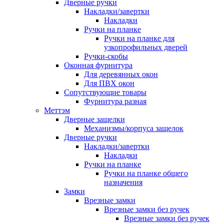
Дверные ручки
Накладки/завертки
Накладки
Ручки на планке
Ручки на планке для
узкопрофильных дверей
Ручки-скобы
Оконная фурнитура
Для деревянных окон
Для ПВХ окон
Сопутствующие товары
Фурнитура разная
Меттэм
Дверные защелки
Механизмы/корпуса защелок
Дверные ручки
Накладки/завертки
Накладки
Ручки на планке
Ручки на планке общего
назначения
Замки
Врезные замки
Врезные замки без ручек
Врезные замки без ручек