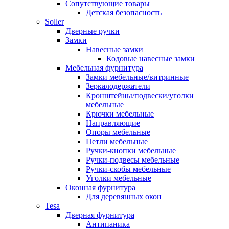
Сопутствующие товары
Детская безопасность
Soller
Дверные ручки
Замки
Навесные замки
Кодовые навесные замки
Мебельная фурнитура
Замки мебельные/витринные
Зеркалодержатели
Кронштейны/подвески/уголки
мебельные
Крючки мебельные
Направляющие
Опоры мебельные
Петли мебельные
Ручки-кнопки мебельные
Ручки-подвесы мебельные
Ручки-скобы мебельные
Уголки мебельные
Оконная фурнитура
Для деревянных окон
Tesa
Дверная фурнитура
Антипаника