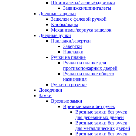
Шпингалеты/засовы/задвижки
Задвижки/шпингалеты
Дверные защелки
Защелки с фалевой ручкой
Кнобы/шары
Механизмы/корпуса защелок
Дверные ручки
Накладки/завертки
Завертки
Накладки
Ручки на планке
Ручки на планке для
противопожарных дверей
Ручки на планке общего
назначения
Ручки на розетке
Доводчики
Замки
Врезные замки
Врезные замки без ручек
Врезные замки без ручек
для деревянных дверей
Врезные замки без ручек
для металлических дверей
Врезные замки без ручек