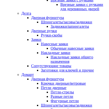
Врезные замки с ручками
Врезные замки с ручками
для деревянных дверей
Делга
Дверная фурнитура
Шпингалеты/засовы/задвижки
Задвижки/шпингалеты
Дверные ручки
Ручки-скобы
Замки
Навесные замки
Обычные навесные замки
Накладные замки
Накладные замки общего
назначения
Сопутствующие товары
Заготовки для ключей и прочие
Домарт
Дверная фурнитура
Крючки дверные/ветровые
Петли дверные
Петли-стрелы
Разные петли
Фигурные петли
Шпингалеты/засовы/задвижки