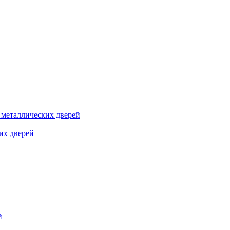
я металлических дверей
их дверей
й