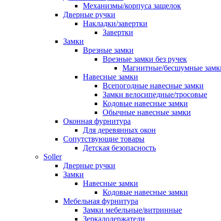
Механизмы/корпуса защелок
Дверные ручки
Накладки/завертки
Завертки
Замки
Врезные замки
Врезные замки без ручек
Магнитные/бесшумные замк
Навесные замки
Всепогодные навесные замки
Замки велосипедные/тросовые
Кодовые навесные замки
Обычные навесные замки
Оконная фурнитура
Для деревянных окон
Сопутствующие товары
Детская безопасность
Soller
Дверные ручки
Замки
Навесные замки
Кодовые навесные замки
Мебельная фурнитура
Замки мебельные/витринные
Зеркалодержатели