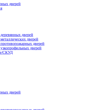
рных дверей
ия
я деревянных дверей
я металлических дверей
я противопожарных дверей
я узкопрофильных дверей
ые/СКУД
рных дверей
я противопожарных дверей