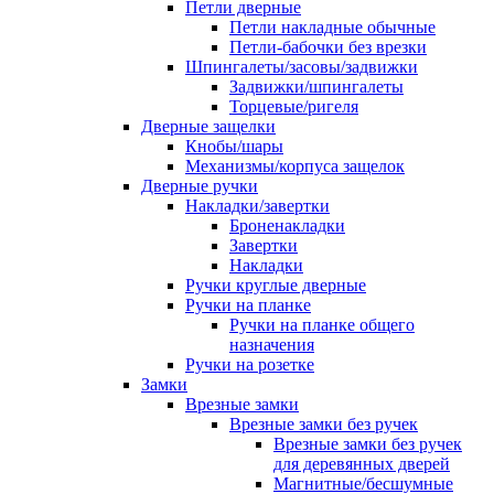
Петли дверные
Петли накладные обычные
Петли-бабочки без врезки
Шпингалеты/засовы/задвижки
Задвижки/шпингалеты
Торцевые/ригеля
Дверные защелки
Кнобы/шары
Механизмы/корпуса защелок
Дверные ручки
Накладки/завертки
Броненакладки
Завертки
Накладки
Ручки круглые дверные
Ручки на планке
Ручки на планке общего
назначения
Ручки на розетке
Замки
Врезные замки
Врезные замки без ручек
Врезные замки без ручек
для деревянных дверей
Магнитные/бесшумные