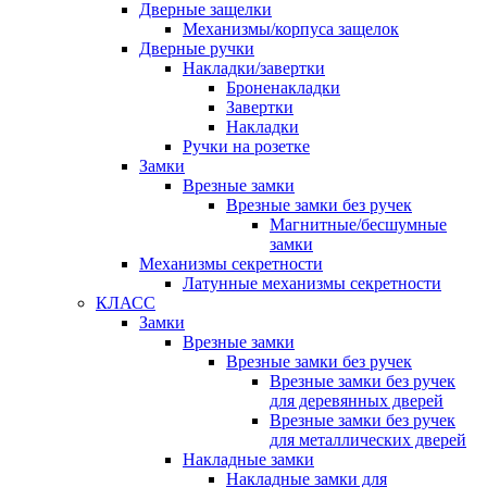
Дверные защелки
Механизмы/корпуса защелок
Дверные ручки
Накладки/завертки
Броненакладки
Завертки
Накладки
Ручки на розетке
Замки
Врезные замки
Врезные замки без ручек
Магнитные/бесшумные
замки
Механизмы секретности
Латунные механизмы секретности
КЛАСС
Замки
Врезные замки
Врезные замки без ручек
Врезные замки без ручек
для деревянных дверей
Врезные замки без ручек
для металлических дверей
Накладные замки
Накладные замки для