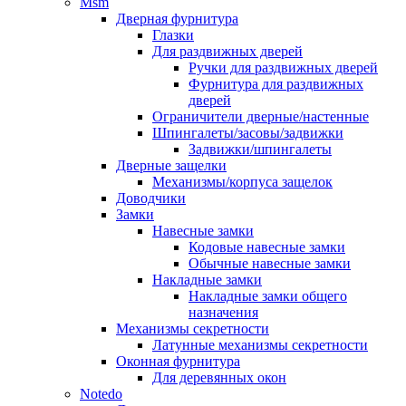
Msm
Дверная фурнитура
Глазки
Для раздвижных дверей
Ручки для раздвижных дверей
Фурнитура для раздвижных
дверей
Ограничители дверные/настенные
Шпингалеты/засовы/задвижки
Задвижки/шпингалеты
Дверные защелки
Механизмы/корпуса защелок
Доводчики
Замки
Навесные замки
Кодовые навесные замки
Обычные навесные замки
Накладные замки
Накладные замки общего
назначения
Механизмы секретности
Латунные механизмы секретности
Оконная фурнитура
Для деревянных окон
Notedo