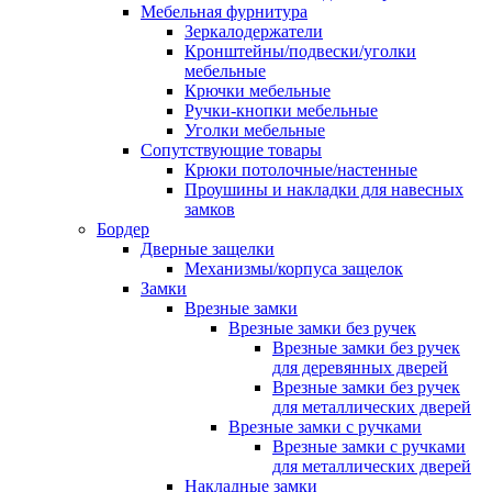
Мебельная фурнитура
Зеркалодержатели
Кронштейны/подвески/уголки
мебельные
Крючки мебельные
Ручки-кнопки мебельные
Уголки мебельные
Сопутствующие товары
Крюки потолочные/настенные
Проушины и накладки для навесных
замков
Бордер
Дверные защелки
Механизмы/корпуса защелок
Замки
Врезные замки
Врезные замки без ручек
Врезные замки без ручек
для деревянных дверей
Врезные замки без ручек
для металлических дверей
Врезные замки с ручками
Врезные замки с ручками
для металлических дверей
Накладные замки