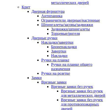
металлических дверей
Крит
Дверная фурнитура
Антипаника
Ограничители дверные/настенные
Шпингалеты/засовы/задвижки
Задвижки/шпингалеты
Торцевые/ригеля
Дверные ручки
Накладки/завертки
Броненакладки
Завертки
Накладки
Ручки на планке
Ручки на планке общего
назначения
Ручки на розетке
Замки
Врезные замки
Врезные замки без ручек
Врезные замки без ручек
для металлических дверей
Врезные замки без ручек
для противопожарных
дверей