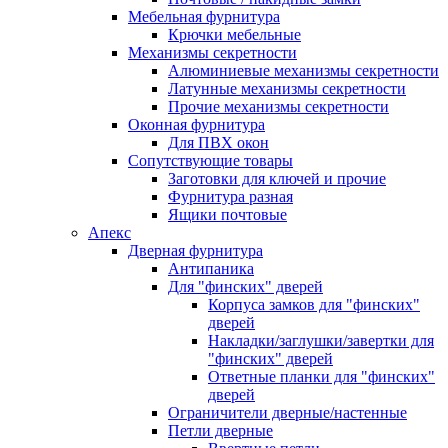
Мебельная фурнитура
Крючки мебельные
Механизмы секретности
Алюминиевые механизмы секретности
Латунные механизмы секретности
Прочие механизмы секретности
Оконная фурнитура
Для ПВХ окон
Сопутствующие товары
Заготовки для ключей и прочие
Фурнитура разная
Ящики почтовые
Апекс
Дверная фурнитура
Антипаника
Для "финских" дверей
Корпуса замков для "финских"
дверей
Накладки/заглушки/завертки для
"финских" дверей
Ответные планки для "финских"
дверей
Ограничители дверные/настенные
Петли дверные