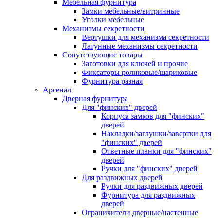
Мебельная фурнитура
Замки мебельные/витринные
Уголки мебельные
Механизмы секретности
Вертушки для механизма секретности
Латунные механизмы секретности
Сопутствующие товары
Заготовки для ключей и прочие
Фиксаторы роликовые/шариковые
Фурнитура разная
Арсенал
Дверная фурнитура
Для "финских" дверей
Корпуса замков для "финских"
дверей
Накладки/заглушки/завертки для
"финских" дверей
Ответные планки для "финских"
дверей
Ручки для "финских" дверей
Для раздвижных дверей
Ручки для раздвижных дверей
Фурнитура для раздвижных
дверей
Ограничители дверные/настенные