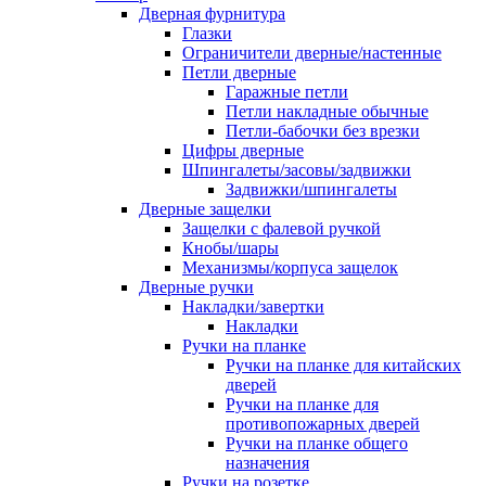
Дверная фурнитура
Глазки
Ограничители дверные/настенные
Петли дверные
Гаражные петли
Петли накладные обычные
Петли-бабочки без врезки
Цифры дверные
Шпингалеты/засовы/задвижки
Задвижки/шпингалеты
Дверные защелки
Защелки с фалевой ручкой
Кнобы/шары
Механизмы/корпуса защелок
Дверные ручки
Накладки/завертки
Накладки
Ручки на планке
Ручки на планке для китайских
дверей
Ручки на планке для
противопожарных дверей
Ручки на планке общего
назначения
Ручки на розетке