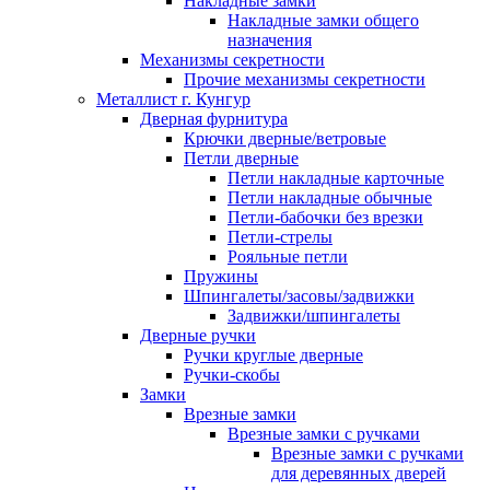
Накладные замки
Накладные замки общего
назначения
Механизмы секретности
Прочие механизмы секретности
Металлист г. Кунгур
Дверная фурнитура
Крючки дверные/ветровые
Петли дверные
Петли накладные карточные
Петли накладные обычные
Петли-бабочки без врезки
Петли-стрелы
Рояльные петли
Пружины
Шпингалеты/засовы/задвижки
Задвижки/шпингалеты
Дверные ручки
Ручки круглые дверные
Ручки-скобы
Замки
Врезные замки
Врезные замки с ручками
Врезные замки с ручками
для деревянных дверей