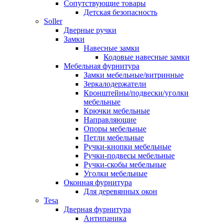
Сопутствующие товары
Детская безопасность
Soller
Дверные ручки
Замки
Навесные замки
Кодовые навесные замки
Мебельная фурнитура
Замки мебельные/витринные
Зеркалодержатели
Кронштейны/подвески/уголки
мебельные
Крючки мебельные
Направляющие
Опоры мебельные
Петли мебельные
Ручки-кнопки мебельные
Ручки-подвесы мебельные
Ручки-скобы мебельные
Уголки мебельные
Оконная фурнитура
Для деревянных окон
Tesa
Дверная фурнитура
Антипаника