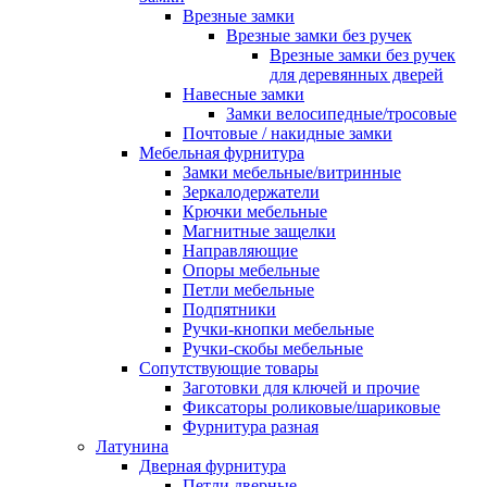
Врезные замки
Врезные замки без ручек
Врезные замки без ручек
для деревянных дверей
Навесные замки
Замки велосипедные/тросовые
Почтовые / накидные замки
Мебельная фурнитура
Замки мебельные/витринные
Зеркалодержатели
Крючки мебельные
Магнитные защелки
Направляющие
Опоры мебельные
Петли мебельные
Подпятники
Ручки-кнопки мебельные
Ручки-скобы мебельные
Сопутствующие товары
Заготовки для ключей и прочие
Фиксаторы роликовые/шариковые
Фурнитура разная
Латунина
Дверная фурнитура
Петли дверные