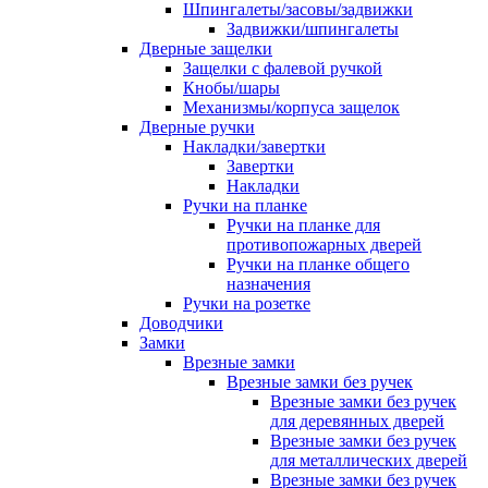
Шпингалеты/засовы/задвижки
Задвижки/шпингалеты
Дверные защелки
Защелки с фалевой ручкой
Кнобы/шары
Механизмы/корпуса защелок
Дверные ручки
Накладки/завертки
Завертки
Накладки
Ручки на планке
Ручки на планке для
противопожарных дверей
Ручки на планке общего
назначения
Ручки на розетке
Доводчики
Замки
Врезные замки
Врезные замки без ручек
Врезные замки без ручек
для деревянных дверей
Врезные замки без ручек
для металлических дверей
Врезные замки без ручек