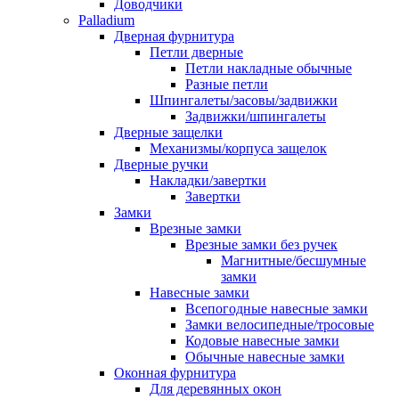
Доводчики
Palladium
Дверная фурнитура
Петли дверные
Петли накладные обычные
Разные петли
Шпингалеты/засовы/задвижки
Задвижки/шпингалеты
Дверные защелки
Механизмы/корпуса защелок
Дверные ручки
Накладки/завертки
Завертки
Замки
Врезные замки
Врезные замки без ручек
Магнитные/бесшумные
замки
Навесные замки
Всепогодные навесные замки
Замки велосипедные/тросовые
Кодовые навесные замки
Обычные навесные замки
Оконная фурнитура
Для деревянных окон