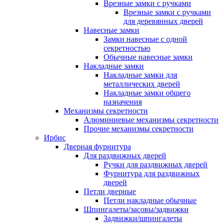
Врезные замки с ручками
Врезные замки с ручками
для деревянных дверей
Навесные замки
Замки навесные с одной
секретностью
Обычные навесные замки
Накладные замки
Накладные замки для
металлических дверей
Накладные замки общего
назначения
Механизмы секретности
Алюминиевые механизмы секретности
Прочие механизмы секретности
Ирбис
Дверная фурнитура
Для раздвижных дверей
Ручки для раздвижных дверей
Фурнитура для раздвижных
дверей
Петли дверные
Петли накладные обычные
Шпингалеты/засовы/задвижки
Задвижки/шпингалеты