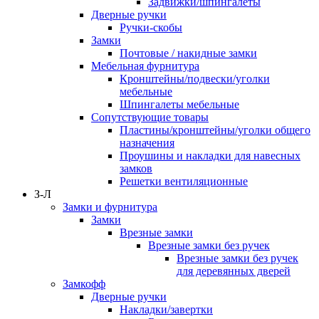
Задвижки/шпингалеты
Дверные ручки
Ручки-скобы
Замки
Почтовые / накидные замки
Мебельная фурнитура
Кронштейны/подвески/уголки
мебельные
Шпингалеты мебельные
Сопутствующие товары
Пластины/кронштейны/уголки общего
назначения
Проушины и накладки для навесных
замков
Решетки вентиляционные
З-Л
Замки и фурнитура
Замки
Врезные замки
Врезные замки без ручек
Врезные замки без ручек
для деревянных дверей
Замкофф
Дверные ручки
Накладки/завертки