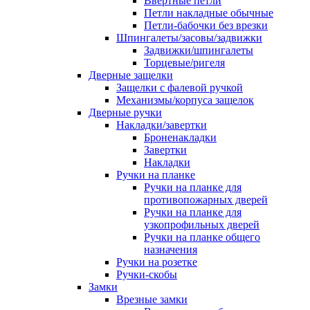
Ввертные петли
Петли накладные обычные
Петли-бабочки без врезки
Шпингалеты/засовы/задвижки
Задвижки/шпингалеты
Торцевые/ригеля
Дверные защелки
Защелки с фалевой ручкой
Механизмы/корпуса защелок
Дверные ручки
Накладки/завертки
Броненакладки
Завертки
Накладки
Ручки на планке
Ручки на планке для
противопожарных дверей
Ручки на планке для
узкопрофильных дверей
Ручки на планке общего
назначения
Ручки на розетке
Ручки-скобы
Замки
Врезные замки