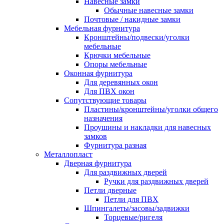
Навесные замки
Обычные навесные замки
Почтовые / накидные замки
Мебельная фурнитура
Кронштейны/подвески/уголки
мебельные
Крючки мебельные
Опоры мебельные
Оконная фурнитура
Для деревянных окон
Для ПВХ окон
Сопутствующие товары
Пластины/кронштейны/уголки общего
назначения
Проушины и накладки для навесных
замков
Фурнитура разная
Металлопласт
Дверная фурнитура
Для раздвижных дверей
Ручки для раздвижных дверей
Петли дверные
Петли для ПВХ
Шпингалеты/засовы/задвижки
Торцевые/ригеля