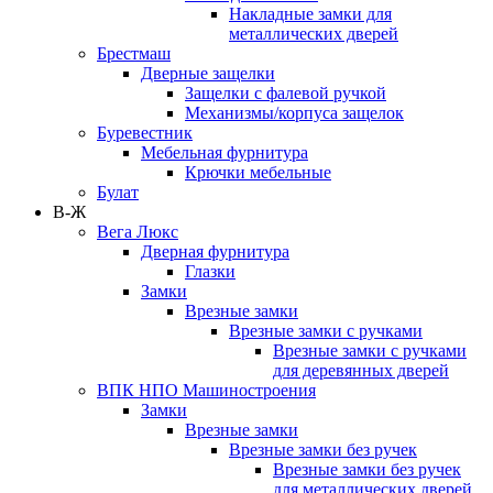
Накладные замки для
металлических дверей
Брестмаш
Дверные защелки
Защелки с фалевой ручкой
Механизмы/корпуса защелок
Буревестник
Мебельная фурнитура
Крючки мебельные
Булат
В-Ж
Вега Люкс
Дверная фурнитура
Глазки
Замки
Врезные замки
Врезные замки с ручками
Врезные замки с ручками
для деревянных дверей
ВПК НПО Машиностроения
Замки
Врезные замки
Врезные замки без ручек
Врезные замки без ручек
для металлических дверей