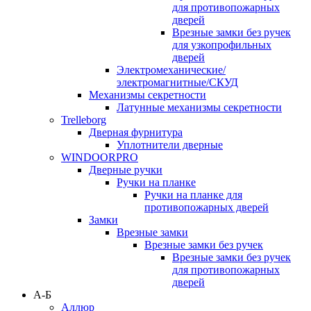
для противопожарных
дверей
Врезные замки без ручек
для узкопрофильных
дверей
Электромеханические/
электромагнитные/СКУД
Механизмы секретности
Латунные механизмы секретности
Trelleborg
Дверная фурнитура
Уплотнители дверные
WINDOORPRO
Дверные ручки
Ручки на планке
Ручки на планке для
противопожарных дверей
Замки
Врезные замки
Врезные замки без ручек
Врезные замки без ручек
для противопожарных
дверей
А-Б
Аллюр