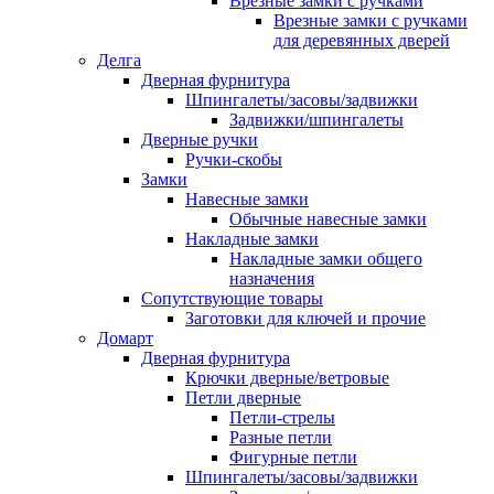
Врезные замки с ручками
Врезные замки с ручками
для деревянных дверей
Делга
Дверная фурнитура
Шпингалеты/засовы/задвижки
Задвижки/шпингалеты
Дверные ручки
Ручки-скобы
Замки
Навесные замки
Обычные навесные замки
Накладные замки
Накладные замки общего
назначения
Сопутствующие товары
Заготовки для ключей и прочие
Домарт
Дверная фурнитура
Крючки дверные/ветровые
Петли дверные
Петли-стрелы
Разные петли
Фигурные петли
Шпингалеты/засовы/задвижки