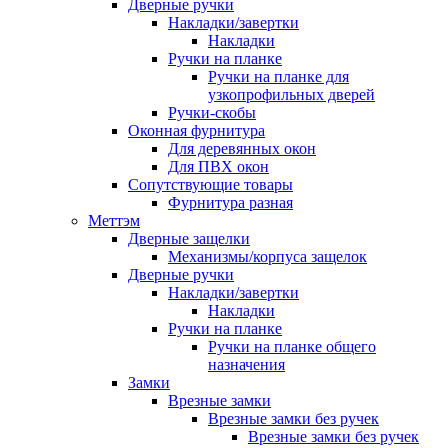
Дверные ручки
Накладки/завертки
Накладки
Ручки на планке
Ручки на планке для
узкопрофильных дверей
Ручки-скобы
Оконная фурнитура
Для деревянных окон
Для ПВХ окон
Сопутствующие товары
Фурнитура разная
Меттэм
Дверные защелки
Механизмы/корпуса защелок
Дверные ручки
Накладки/завертки
Накладки
Ручки на планке
Ручки на планке общего
назначения
Замки
Врезные замки
Врезные замки без ручек
Врезные замки без ручек