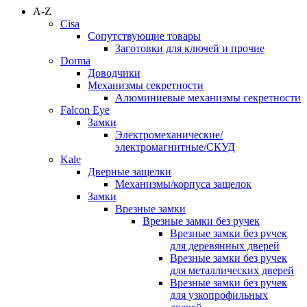
A-Z
Cisa
Сопутствующие товары
Заготовки для ключей и прочие
Dorma
Доводчики
Механизмы секретности
Алюминиевые механизмы секретности
Falcon Eye
Замки
Электромеханические/
электромагнитные/СКУД
Kale
Дверные защелки
Механизмы/корпуса защелок
Замки
Врезные замки
Врезные замки без ручек
Врезные замки без ручек
для деревянных дверей
Врезные замки без ручек
для металлических дверей
Врезные замки без ручек
для узкопрофильных