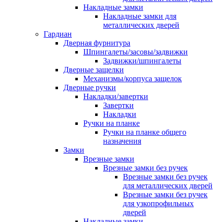
Накладные замки
Накладные замки для
металлических дверей
Гардиан
Дверная фурнитура
Шпингалеты/засовы/задвижки
Задвижки/шпингалеты
Дверные защелки
Механизмы/корпуса защелок
Дверные ручки
Накладки/завертки
Завертки
Накладки
Ручки на планке
Ручки на планке общего
назначения
Замки
Врезные замки
Врезные замки без ручек
Врезные замки без ручек
для металлических дверей
Врезные замки без ручек
для узкопрофильных
дверей
Накладные замки