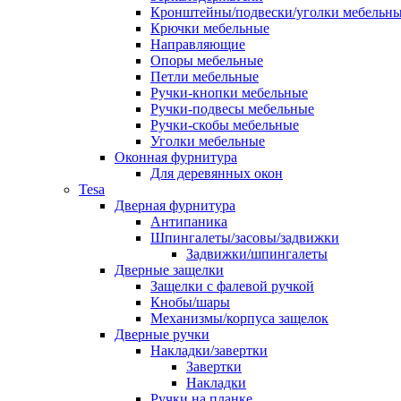
Кронштейны/подвески/уголки мебельн
Крючки мебельные
Направляющие
Опоры мебельные
Петли мебельные
Ручки-кнопки мебельные
Ручки-подвесы мебельные
Ручки-скобы мебельные
Уголки мебельные
Оконная фурнитура
Для деревянных окон
Tesa
Дверная фурнитура
Антипаника
Шпингалеты/засовы/задвижки
Задвижки/шпингалеты
Дверные защелки
Защелки с фалевой ручкой
Кнобы/шары
Механизмы/корпуса защелок
Дверные ручки
Накладки/завертки
Завертки
Накладки
Ручки на планке