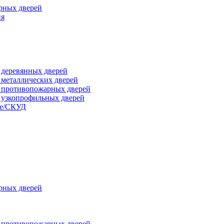
рных дверей
ия
я деревянных дверей
я металлических дверей
я противопожарных дверей
я узкопрофильных дверей
ые/СКУД
рных дверей
я противопожарных дверей