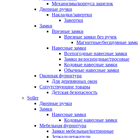
Механизмы/корпуса защелок
Дверные ручки
Накладки/завертки
Завертки
Замки
Врезные замки
Врезные замки без ручек
Магнитные/бесшумные замк
Навесные замки
Всепогодные навесные замки
Замки велосипедные/тросовые
Кодовые навесные замки
Обычные навесные замки
Оконная фурнитура
Для деревянных окон
Сопутствующие товары
Детская безопасность
Soller
Дверные ручки
Замки
Навесные замки
Кодовые навесные замки
Мебельная фурнитура
Замки мебельные/витринные
Зеркалодержатели