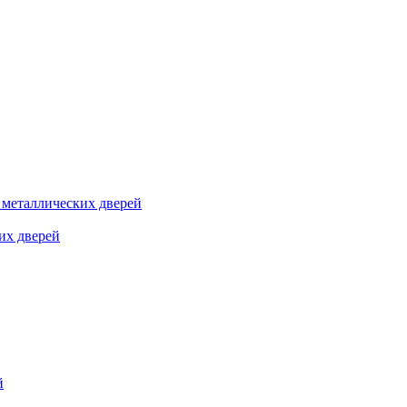
я металлических дверей
их дверей
й