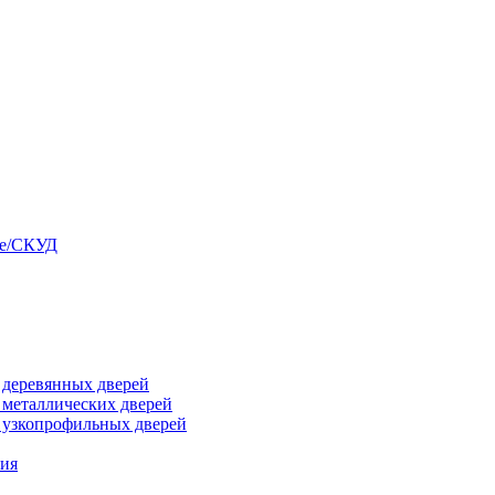
ые/СКУД
я деревянных дверей
я металлических дверей
я узкопрофильных дверей
ния