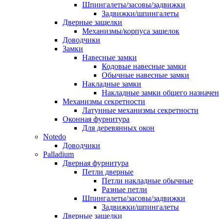
Шпингалеты/засовы/задвижки
Задвижки/шпингалеты
Дверные защелки
Механизмы/корпуса защелок
Доводчики
Замки
Навесные замки
Кодовые навесные замки
Обычные навесные замки
Накладные замки
Накладные замки общего назначе
Механизмы секретности
Латунные механизмы секретности
Оконная фурнитура
Для деревянных окон
Notedo
Доводчики
Palladium
Дверная фурнитура
Петли дверные
Петли накладные обычные
Разные петли
Шпингалеты/засовы/задвижки
Задвижки/шпингалеты
Дверные защелки