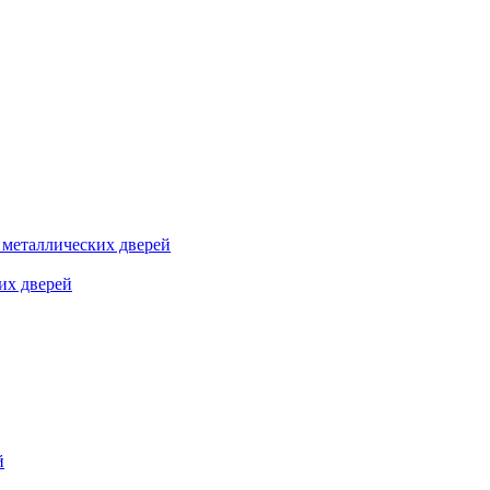
я металлических дверей
их дверей
й