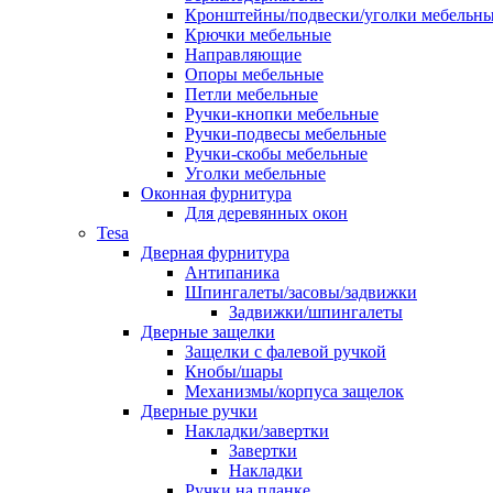
Кронштейны/подвески/уголки мебельн
Крючки мебельные
Направляющие
Опоры мебельные
Петли мебельные
Ручки-кнопки мебельные
Ручки-подвесы мебельные
Ручки-скобы мебельные
Уголки мебельные
Оконная фурнитура
Для деревянных окон
Tesa
Дверная фурнитура
Антипаника
Шпингалеты/засовы/задвижки
Задвижки/шпингалеты
Дверные защелки
Защелки с фалевой ручкой
Кнобы/шары
Механизмы/корпуса защелок
Дверные ручки
Накладки/завертки
Завертки
Накладки
Ручки на планке