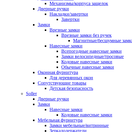
Механизмы/корпуса защелок
Дверные ручки
Накладки/завертки
Завертки
Замки
Врезные замки
Врезные замки без ручек
Магнитные/бесшумные замк
Навесные замки
Всепогодные навесные замки
Замки велосипедные/тросовые
Кодовые навесные замки
Обычные навесные замки
Оконная фурнитура
Для деревянных окон
Сопутствующие товары
Детская безопасность
Soller
Дверные ручки
Замки
Навесные замки
Кодовые навесные замки
Мебельная фурнитура
Замки мебельные/витринные
Зеркалодержатели