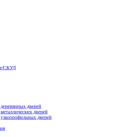
ые/СКУД
я деревянных дверей
я металлических дверей
я узкопрофильных дверей
ния