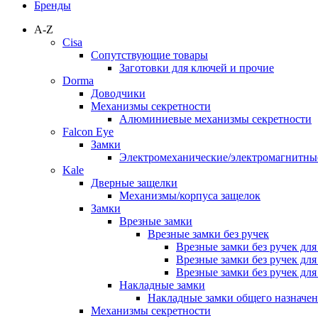
Бренды
A-Z
Cisa
Сопутствующие товары
Заготовки для ключей и прочие
Dorma
Доводчики
Механизмы секретности
Алюминиевые механизмы секретности
Falcon Eye
Замки
Электромеханические/электромагнитн
Kale
Дверные защелки
Механизмы/корпуса защелок
Замки
Врезные замки
Врезные замки без ручек
Врезные замки без ручек дл
Врезные замки без ручек дл
Врезные замки без ручек дл
Накладные замки
Накладные замки общего назначе
Механизмы секретности