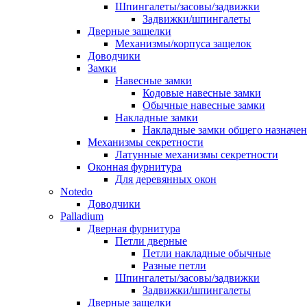
Шпингалеты/засовы/задвижки
Задвижки/шпингалеты
Дверные защелки
Механизмы/корпуса защелок
Доводчики
Замки
Навесные замки
Кодовые навесные замки
Обычные навесные замки
Накладные замки
Накладные замки общего назначе
Механизмы секретности
Латунные механизмы секретности
Оконная фурнитура
Для деревянных окон
Notedo
Доводчики
Palladium
Дверная фурнитура
Петли дверные
Петли накладные обычные
Разные петли
Шпингалеты/засовы/задвижки
Задвижки/шпингалеты
Дверные защелки