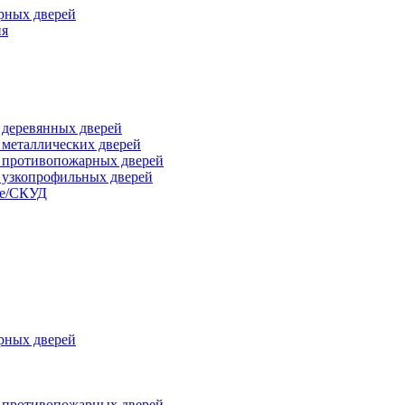
рных дверей
ия
я деревянных дверей
я металлических дверей
я противопожарных дверей
я узкопрофильных дверей
ые/СКУД
рных дверей
я противопожарных дверей